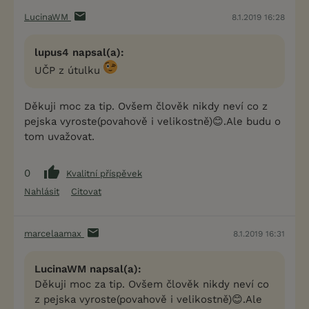
LucinaWM
8.1.2019 16:28
lupus4 napsal(a):
UČP z útulku
Děkuji moc za tip. Ovšem člověk nikdy neví co z
pejska vyroste(povahově i velikostně)😊.Ale budu o
tom uvažovat.
0
Kvalitní příspěvek
Nahlásit
Citovat
marcelaamax
8.1.2019 16:31
LucinaWM napsal(a):
Děkuji moc za tip. Ovšem člověk nikdy neví co
z pejska vyroste(povahově i velikostně)😊.Ale