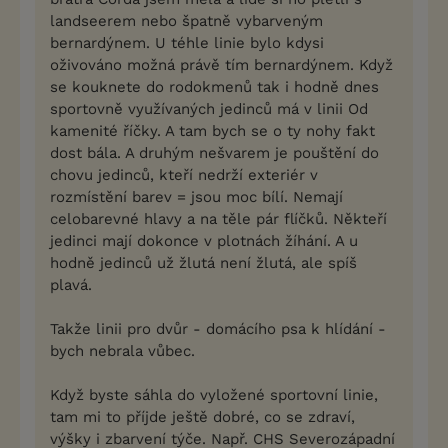
landseerem nebo špatně vybarveným
bernardýnem. U téhle linie bylo kdysi
oživováno možná právě tím bernardýnem. Když
se kouknete do rodokmenů tak i hodně dnes
sportovně využívaných jedinců má v linii Od
kamenité říčky. A tam bych se o ty nohy fakt
dost bála. A druhým nešvarem je pouštění do
chovu jedinců, kteří nedrží exteriér v
rozmístění barev = jsou moc bílí. Nemají
celobarevné hlavy a na těle pár flíčků. Někteří
jedinci mají dokonce v plotnách žíhání. A u
hodně jedinců už žlutá není žlutá, ale spíš
plavá.
Takže linii pro dvůr - domácího psa k hlídání -
bych nebrala vůbec.
Když byste sáhla do vyložené sportovní linie,
tam mi to příjde ještě dobré, co se zdraví,
výšky i zbarvení týče. Např. CHS Severozápadní