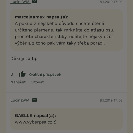
LucinaWM
8.1.2019 17:03
marcelaamax napsal(a):
A pokud z nějakého důvodu chcete štěně
určitého plemene, tak mrkněte do atlasu psu,
pročtěte charakteristiky, udělejte nějaký užší
výběr a z toho pak vám taky třeba poradi.
Děkuji za tip.
0
Kvalitní příspěvek
Nahlásit
Citovat
LucinaWM
8.1.2019 17:03
GAELLE napsal(a):
www.vyberpsa.cz :)