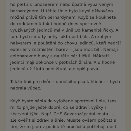
ho pletli s landseerem nebo špatně vybarveným
bernardýnem. U téhle linie bylo kdysi oživováno
možná právě tím bernardýnem. Když se kouknete
do rodokmenů tak i hodně dnes sportovně
využívaných jedinců má v linii Od kamenité říčky. A
tam bych se o ty nohy fakt dost bála. A druhým
nešvarem je pouštění do chovu jedinců, kteří nedrží
exteriér v rozmístění barev = jsou moc bílí. Nemají
celobarevné hlavy a na těle pár flíčků. Někteří
jedinci mají dokonce v plotnách žíhání. A u hodně
jedinců už žlutá není žlutá, ale spíš plavá.
Takže linii pro dvůr - domácího psa k hlídání - bych
nebrala vůbec.
Když byste sáhla do vyložené sportovní linie, tam
mi to příjde ještě dobré, co se zdraví, výšky i
zbarvení týče. Např. CHS Severozápadní cesta .....
ale ověřit si zdraví a linie. Musíte ovšem počítat s
tím, že to jsou v podstatě pracáci a potřebují dost