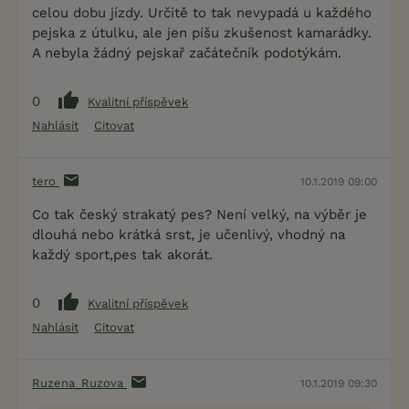
celou dobu jízdy. Určitě to tak nevypadá u každého
pejska z útulku, ale jen píšu zkušenost kamarádky.
A nebyla žádný pejskař začátečník podotýkám.
0
Kvalitní příspěvek
Nahlásit
Citovat
tero
10.1.2019 09:00
Co tak český strakatý pes? Není velký, na výběr je
dlouhá nebo krátká srst, je učenlivý, vhodný na
každý sport,pes tak akorát.
0
Kvalitní příspěvek
Nahlásit
Citovat
Ruzena_Ruzova
10.1.2019 09:30