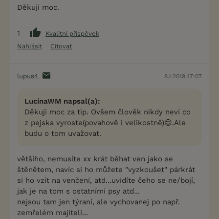
Děkuji moc.
1
Kvalitní příspěvek
Nahlásit
Citovat
lupus4
8.1.2019 17:07
LucinaWM napsal(a):
Děkuji moc za tip. Ovšem člověk nikdy neví co
z pejska vyroste(povahově i velikostně)😊.Ale
budu o tom uvažovat.
většího, nemusíte xx krát běhat ven jako se
štěnětem, navíc si ho můžete "vyzkoušet" párkrát
si ho vzít na venčení, atd...uvidíte čeho se ne/bojí,
jak je na tom s ostatními psy atd...
nejsou tam jen týraní, ale vychovanej po např.
zemřelém majiteli...