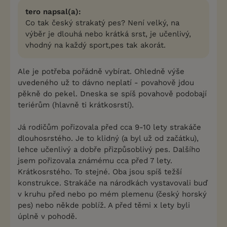
tero napsal(a):
Co tak český strakatý pes? Není velký, na
výběr je dlouhá nebo krátká srst, je učenlivý,
vhodný na každý sport,pes tak akorát.
Ale je potřeba pořádně vybírat. Ohledně výše
uvedeného už to dávno neplatí - povahově jdou
pěkně do pekel. Dneska se spíš povahově podobají
teriérům (hlavně ti krátkosrstí).
Já rodičům pořizovala před cca 9-10 lety strakáče
dlouhosrstého. Je to klidný (a byl už od začátku),
lehce učenlivý a dobře přizpůsoblivý pes. Dalšího
jsem pořizovala známému cca před 7 lety.
Krátkosrstého. To stejné. Oba jsou spíš težší
konstrukce. Strakáče na národkách vystavovali buď
v kruhu před nebo po mém plemenu (český horský
pes) nebo někde poblíž. A před těmi x lety byli
úplně v pohodě.