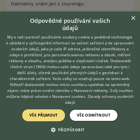
Dalmatiny znám jen z coursingu.
×
Odpovědné používání vašich
0
Kvalitní příspěvek
údajů
Nahlásit
Citovat
My a naši partneři používáme soubory cookie a podobné technologie
k ukládání a zpřístupnění informací ve vašem zařízení a ke zpracování
Inspektor Pišišvor
10.1.2019 13:34
osobních údajů, jako je vaše IP adresa, jedinečné identifikátory a
údaje o prohlížení, pro personalizovanou reklamu a obsah, měření
reklamy a obsahu, analýzu publika a zlepšování služeb.
Dodavatelé
marcelaamax napsal(a):
třetích stran (1866)
mohou vaše údaje zpracovávat také pro tyto i
Hledáte zvířecího kamaráda?
A me napadá, co dalmatin? Nebo ridgeback?
další účely, včetně používání přesných údajů o geolokaci a
Zdarma vám poradí
Akorát teda to uz jsou plemena větší.
charakteristik zařízení. Vaše volby se vztahují pouze na tento web.
VETERINÁŘ ONLINE
Někteří dodavatelé mohou místo souhlasu spoléhat na oprávněný
KONZULTOVAT S
zájem; máte právo vznést námitku v
Nastavení reklamy
. Svůj souhlas
Edit : ridgebacku znam celkem hodně a bud
VETERINÁŘEM
můžete kdykoli odvolat v
Nastavení cookies
.
Zásady ochrany osobních
mám štěstí, nebo jsou to fakt pohodový psi,
údajů
samozřejmě ve správných rukou. Vim, ze se
casto řeší, ze se nesnesou s ostatními psy, ale
VŠE PŘIJMOUT
VŠE ODMÍTNOUT
ti co znám se psy ani lidmi problém nemají.
Dalmatiny znám jen z coursingu.
PŘIZPŮSOBIT