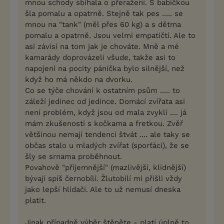
mnou schody sbíhala o přeražení. S babičkou
šla pomalu a opatrně. Stejně tak pes ..... se
mnou na "tank" (měl přes 60 kg) a s dětma
pomalu a opatrně. Jsou velmi empatičtí. Ale to
asi závisí na tom jak je chováte. Mně a mé
kamarády doprovázeli všude, takže asi to
napojení na pocity páníčka bylo silnější, než
když ho má někdo na dvorku.
Co se týče chování k ostatním psům ..... to
záleží jedinec od jedince. Domácí zvířata asi
není problém, když jsou od mala zvyklí .... já
mám zkušenosti s kočkama a fretkou. Zvěř
většinou nemají tendenci štvát .... ale taky se
občas stalo u mladých zvířat (sporťáci), že se
šly se srnama proběhnout.
Povahově "příjemnější" (mazlivější, klidnější)
bývají spíš černobílí. Žlutobílí mi přišli vždy
jako lepší hlídači. Ale to už nemusí dneska
platit.
Jinak případně výběr štěněte - platí úplně to