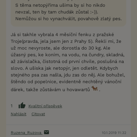
S těma netopýříma ušima by si ho nikdo
nevzal, ten by tam chudák zůstal :-)).
Nemůžou si ho vynachválit, povahově zlatý pes.
Já si takhle vybrala 4 měsíční fenku z pražské
Troje(pravda, jela jsem jen z Prahy 5). Řekli mi, že
už moc nevyroste, ale dorostla do 30 kg. Ale
úžasný pes, ke koním, na vodu, na čundry, skladná,
až závislačka, čistotná od první chvíle, poslušná na
slovo. A ušiska jak netopýr, jen odletět. Kdybych
stejného psa zas našla, jdu zas do něj. Ale bohužel,
štěndo od popelnice, evidentně nechtěný vánoční
dárek, takže zůstávám u hovawartů
.
1
Kvalitní příspěvek
Nahlásit
Citovat
Ruzena_Ruzova
10.1.2019 11:32