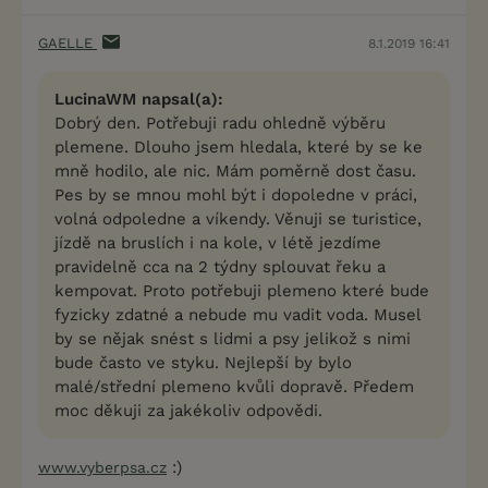
GAELLE
8.1.2019 16:41
LucinaWM napsal(a):
Dobrý den. Potřebuji radu ohledně výběru
plemene. Dlouho jsem hledala, které by se ke
mně hodilo, ale nic. Mám poměrně dost času.
Pes by se mnou mohl být i dopoledne v práci,
volná odpoledne a víkendy. Věnuji se turistice,
jízdě na bruslích i na kole, v létě jezdíme
pravidelně cca na 2 týdny splouvat řeku a
kempovat. Proto potřebuji plemeno které bude
fyzicky zdatné a nebude mu vadit voda. Musel
by se nějak snést s lidmi a psy jelikož s nimi
bude často ve styku. Nejlepší by bylo
malé/střední plemeno kvůli dopravě. Předem
moc děkuji za jakékoliv odpovědi.
:)
www.vyberpsa.cz