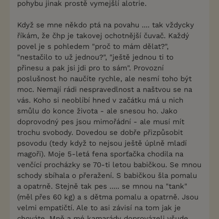
pohybu jinak prostě vymejšlí alotrie.
Když se mne někdo ptá na povahu .... tak vždycky
říkám, že čhp je takovej ochotnější čuvač. Každý
povel je s pohledem "proč to mám dělat?",
"nestačilo to už jednou?", "ještě jednou ti to
přinesu a pak jsi jdi pro to sám". Provozní
poslušnost ho naučíte rychle, ale nesmí toho být
moc. Nemají rádi nespravedlnost a naštvou se na
vás. Koho si neoblíbí hned v začátku má u nich
smůlu do konce života - ale snesou ho. Jako
doprovodný pes jsou mimořádní - ale musí mít
trochu svobody. Dovedou se dobře přizpůsobit
psovodu (tedy když to nejsou ještě úplně mladí
magoři). Moje 5-letá fena sporťačka chodila na
venčící procházky se 70-ti letou babičkou. Se mnou
schody sbíhala o přeražení. S babičkou šla pomalu
a opatrně. Stejně tak pes ..... se mnou na "tank"
(měl přes 60 kg) a s dětma pomalu a opatrně. Jsou
velmi empatičtí. Ale to asi závisí na tom jak je
chováte. Mně a mé kamarády doprovázeli všude,