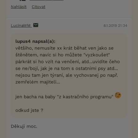
Nahlásit
Citovat
LucinaWM
8.1.2019 21:34
lupus4 napsal(a):
většího, nemusíte xx krát běhat ven jako se
štěnětem, navíc si ho můžete "vyzkoušet"
párkrát si ho vzít na venčení, atd...uvidíte čeho
se ne/bojí, jak je na tom s ostatními psy atd...
nejsou tam jen týraní, ale vychovanej po např.
zemřelém majiteli...
jen bacha na baby "z kastračního programu"
odkud jste ?
Děkuji moc.