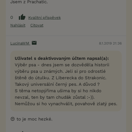
Jsem z Prachatic.
0
Kvalitní příspěvek
Nahlásit
Citovat
LucinaWM
8.1.2019 21:36
Uživatel s deaktivovaným účtem napsal(a):
Výběr psa - dnes jsem se dozvěděla historii
výběru psa u známých. Jeli si pro odrostlé
štěně do útulku. Z Liberecka do Strakonic.
Takový universální černý pes. A důvod ?
S těma netopýříma ušima by si ho nikdo
nevzal, ten by tam chudák zůstal :-)).
Nemůžou si ho vynachválit, povahově zlatý pes.
😍 to je moc hezké.