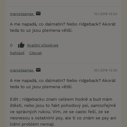
marcelaamax
10.1.2019 13:23
A me napadá, co dalmatin? Nebo ridgeback? Akorát
teda to uz jsou plemena větší.
0
Kvalitní příspěvek
Nahlásit
Citovat
marcelaamax
10.1.2019 13:25
A me napadá, co dalmatin? Nebo ridgeback? Akorát
teda to uz jsou plemena větší.
Edit : ridgebacku znam celkem hodně a bud mám
štěstí, nebo jsou to fakt pohodový psi, samozřejmě
ve správných rukou. Vim, ze se casto řeší, ze se
nesnesou s ostatními psy, ale ti co znám se psy ani
lidmi problém nemají.