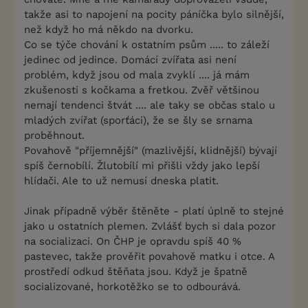
takže asi to napojení na pocity páníčka bylo silnější,
než když ho má někdo na dvorku.
Co se týče chování k ostatním psům ..... to záleží
jedinec od jedince. Domácí zvířata asi není
problém, když jsou od mala zvyklí .... já mám
zkušenosti s kočkama a fretkou. Zvěř většinou
nemají tendenci štvát .... ale taky se občas stalo u
mladých zvířat (sporťáci), že se šly se srnama
proběhnout.
Povahově "příjemnější" (mazlivější, klidnější) bývají
spíš černobílí. Žlutobílí mi přišli vždy jako lepší
hlídači. Ale to už nemusí dneska platit.
Jinak případně výběr štěněte - platí úplně to stejné
jako u ostatních plemen. Zvlášť bych si dala pozor
na socializaci. On ČHP je opravdu spíš 40 %
pastevec, takže prověřit povahově matku i otce. A
prostředí odkud štěňata jsou. Když je špatně
socializované, horkotěžko se to odbourává.