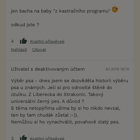
jen bacha na baby "z kastračního programu"
odkud jste ?
4
Kvalitní příspěvek
Nahlásit
Citovat
Uživatel s deaktivovaným účtem
8.1.2019 18:10
Výběr psa - dnes jsem se dozvěděla historii výběru
psa u známých. Jeli si pro odrostlé štěně do
útulku. Z Liberecka do Strakonic. Takový
universální černý pes. A důvod ?
S těma netopýříma ušima by si ho nikdo nevzal,
ten by tam chudák zůstal :-)).
Nemůžou si ho vynachválit, povahově zlatý pes.
3
Kvalitní příspěvek