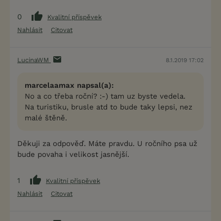
0
Kvalitní příspěvek
Nahlásit
Citovat
LucinaWM
8.1.2019 17:02
marcelaamax napsal(a):
No a co třeba roční? :-) tam uz byste vedela.
Na turistiku, brusle atd to bude taky lepsi, nez
malé štěně.
Děkuji za odpověď. Máte pravdu. U ročního psa už
bude povaha i velikost jasnější.
1
Kvalitní příspěvek
Nahlásit
Citovat