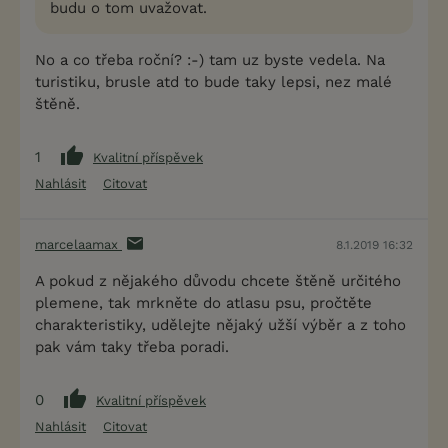
budu o tom uvažovat.
No a co třeba roční? :-) tam uz byste vedela. Na
turistiku, brusle atd to bude taky lepsi, nez malé
štěně.
1
Kvalitní příspěvek
Nahlásit
Citovat
marcelaamax
8.1.2019 16:32
A pokud z nějakého důvodu chcete štěně určitého
plemene, tak mrkněte do atlasu psu, pročtěte
charakteristiky, udělejte nějaký užší výběr a z toho
pak vám taky třeba poradi.
0
Kvalitní příspěvek
Nahlásit
Citovat