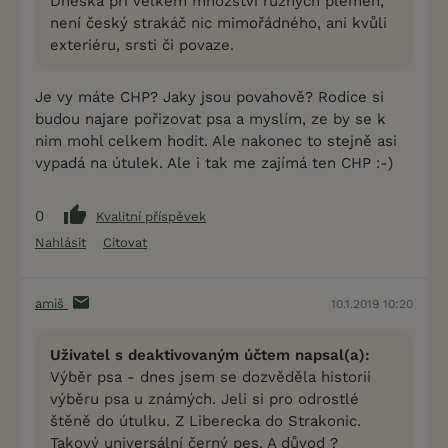
Dneska při velkém množství různých plemen,
není český strakáč nic mimořádného, ani kvůli
exteriéru, srsti či povaze.
Je vy máte CHP? Jaky jsou povahově? Rodice si
budou najare pořizovat psa a myslím, ze by se k
nim mohl celkem hodit. Ale nakonec to stejně asi
vypadá na útulek. Ale i tak me zajímá ten CHP :-)
0
Kvalitní příspěvek
Nahlásit
Citovat
amiš
10.1.2019 10:20
Uživatel s deaktivovaným účtem napsal(a):
Výběr psa - dnes jsem se dozvěděla historii
výběru psa u známých. Jeli si pro odrostlé
štěně do útulku. Z Liberecka do Strakonic.
Takový universální černý pes. A důvod ?