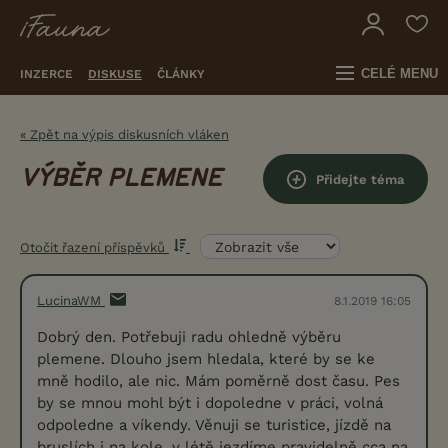
CELÉ MENU
INZERCE
DISKUSE
ČLÁNKY
« Zpět na výpis diskusních vláken
VÝBĚR PLEMENE
Přidejte téma
Otočit řazení příspěvků
LucinaWM
8.1.2019 16:05
Dobrý den. Potřebuji radu ohledně výběru
plemene. Dlouho jsem hledala, které by se ke
mně hodilo, ale nic. Mám poměrně dost času. Pes
by se mnou mohl být i dopoledne v práci, volná
odpoledne a víkendy. Věnuji se turistice, jízdě na
bruslích i na kole, v létě jezdíme pravidelně cca na