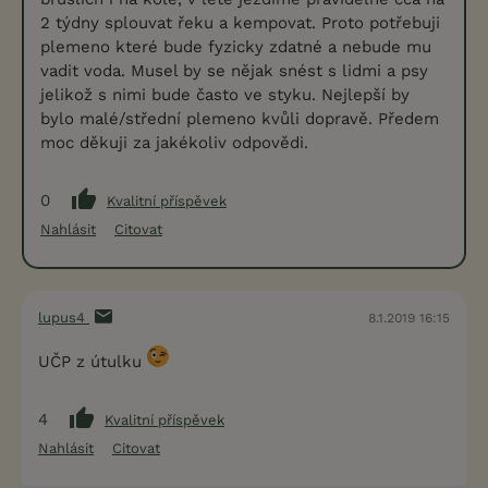
2 týdny splouvat řeku a kempovat. Proto potřebuji
plemeno které bude fyzicky zdatné a nebude mu
vadit voda. Musel by se nějak snést s lidmi a psy
jelikož s nimi bude často ve styku. Nejlepší by
bylo malé/střední plemeno kvůli dopravě. Předem
moc děkuji za jakékoliv odpovědi.
0
Kvalitní příspěvek
Nahlásit
Citovat
lupus4
8.1.2019 16:15
UČP z útulku
4
Kvalitní příspěvek
Nahlásit
Citovat