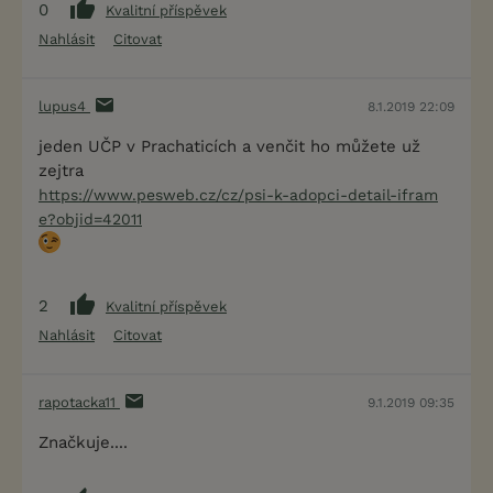
0
Kvalitní příspěvek
Nahlásit
Citovat
lupus4
8.1.2019 22:09
jeden UČP v Prachaticích a venčit ho můžete už
zejtra
https://www.pesweb.cz/cz/psi-k-adopci-detail-ifram
e?objid=42011
2
Kvalitní příspěvek
Nahlásit
Citovat
rapotacka11
9.1.2019 09:35
Značkuje....