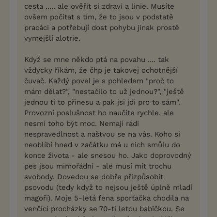
cesta ..... ale ověřit si zdraví a linie. Musíte
ovšem počítat s tím, že to jsou v podstatě
pracáci a potřebují dost pohybu jinak prostě
vymejšlí alotrie.
Když se mne někdo ptá na povahu .... tak
vždycky říkám, že čhp je takovej ochotnější
čuvač. Každý povel je s pohledem "proč to
mám dělat?", "nestačilo to už jednou?", "ještě
jednou ti to přinesu a pak jsi jdi pro to sám".
Provozní poslušnost ho naučíte rychle, ale
nesmí toho být moc. Nemají rádi
nespravedlnost a naštvou se na vás. Koho si
neoblíbí hned v začátku má u nich smůlu do
konce života - ale snesou ho. Jako doprovodný
pes jsou mimořádní - ale musí mít trochu
svobody. Dovedou se dobře přizpůsobit
psovodu (tedy když to nejsou ještě úplně mladí
magoři). Moje 5-letá fena sporťačka chodila na
venčící procházky se 70-ti letou babičkou. Se