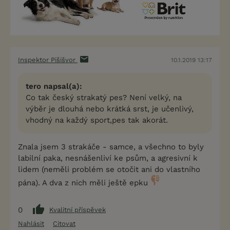
Inspektor Pišišvor
10.1.2019 13:17
tero napsal(a):
Co tak český strakatý pes? Není velký, na
výběr je dlouhá nebo krátká srst, je učenlivý,
vhodný na každý sport,pes tak akorát.
Znala jsem 3 strakáče - samce, a všechno to byly
labilní paka, nesnášenliví ke psům, a agresivní k
lidem (neměli problém se otočit ani do vlastního
pána). A dva z nich měli ještě epku
0
Kvalitní příspěvek
Nahlásit
Citovat