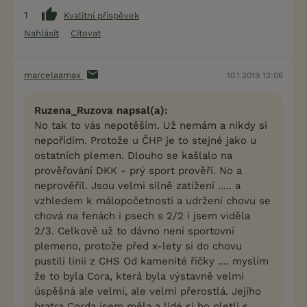
1
Kvalitní příspěvek
Nahlásit
Citovat
marcelaamax
10.1.2019 12:06
Ruzena_Ruzova napsal(a):
No tak to vás nepotěším. Už nemám a nikdy si
nepořídím. Protože u ČHP je to stejné jako u
ostatních plemen. Dlouho se kašlalo na
prověřování DKK - prý sport prověří. No a
neprověřil. Jsou velmi silně zatížení ..... a
vzhledem k málopočetnosti a udržení chovu se
chová na fenách i psech s 2/2 i jsem viděla
2/3. Celkově už to dávno není sportovní
plemeno, protože před x-lety si do chovu
pustili linii z CHS Od kamenité říčky .... myslím
že to byla Cora, která byla výstavně velmi
úspěšná ale velmi, ale velmi přerostlá. Jejího
bratra Corda jsem měla a lidé si ho pletli s