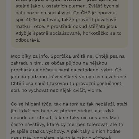
stejné jako u ostatních plemen. Zvlášť bych si
dala pozor na socializaci. On ČHP je opravdu
spíš 40 % pastevec, takže prověřit povahově
matku i otce. A prostředí odkud štěňata jsou.
Když je špatně socializované, horkotěžko se to
odbourává.
Moc díky za info. Sporťáka určitě ne. Chtějí psa na
zahradu s tím, ze občas půjdou na nějakou
procházku a občas s nami na celodenní výlet. Od
jara do podzimu tráví veškerý volny cas na zahradě.
Chtějí psa naučit takovou tu provozní poslušnost,
spíš ho vychovat nez nějak cvičit, vic ne.
Co se hlídání týče, tak na tom az tak nezáleží, stačí
jim když pes bude za plotem stekat, ale když
nebude ani stekat, tak se taky nic nestane. Maji
často návštěvy, které by mel pes tolerovat, ale to
je spíše otázka výchovy. A pak taky u nich hodne
casu tráví vnoučata, ale to je taky o výchově.