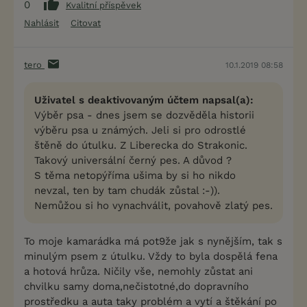
0
Kvalitní příspěvek
Nahlásit
Citovat
tero
10.1.2019 08:58
Uživatel s deaktivovaným účtem napsal(a):
Výběr psa - dnes jsem se dozvěděla historii
výběru psa u známých. Jeli si pro odrostlé
štěně do útulku. Z Liberecka do Strakonic.
Takový universální černý pes. A důvod ?
S těma netopýříma ušima by si ho nikdo
nevzal, ten by tam chudák zůstal :-)).
Nemůžou si ho vynachválit, povahově zlatý pes.
To moje kamarádka má pot9že jak s nynějším, tak s
minulým psem z útulku. Vždy to byla dospělá fena
a hotová hrůza. Ničily vše, nemohly zůstat ani
chvilku samy doma,nečistotné,do dopravního
prostředku a auta taky problém a vytí a štěkání po