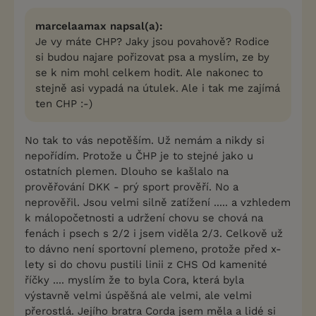
marcelaamax napsal(a):
Je vy máte CHP? Jaky jsou povahově? Rodice
si budou najare pořizovat psa a myslím, ze by
se k nim mohl celkem hodit. Ale nakonec to
stejně asi vypadá na útulek. Ale i tak me zajímá
ten CHP :-)
No tak to vás nepotěším. Už nemám a nikdy si
nepořídím. Protože u ČHP je to stejné jako u
ostatních plemen. Dlouho se kašlalo na
prověřování DKK - prý sport prověří. No a
neprověřil. Jsou velmi silně zatížení ..... a vzhledem
k málopočetnosti a udržení chovu se chová na
fenách i psech s 2/2 i jsem viděla 2/3. Celkově už
to dávno není sportovní plemeno, protože před x-
lety si do chovu pustili linii z CHS Od kamenité
říčky .... myslím že to byla Cora, která byla
výstavně velmi úspěšná ale velmi, ale velmi
přerostlá. Jejího bratra Corda jsem měla a lidé si