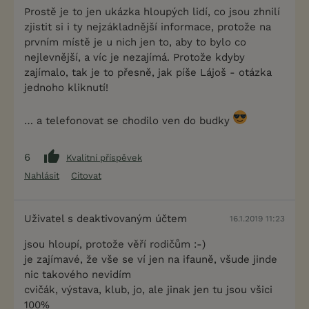
Prostě je to jen ukázka hloupých lidí, co jsou zhnilí
zjistit si i ty nejzákladnější informace, protože na
prvním místě je u nich jen to, aby to bylo co
nejlevnější, a víc je nezajímá. Protože kdyby
zajímalo, tak je to přesně, jak píše Lájoš - otázka
jednoho kliknutí!
… a telefonovat se chodilo ven do budky
6
Kvalitní příspěvek
Nahlásit
Citovat
Uživatel s deaktivovaným účtem
16.1.2019 11:23
jsou hloupí, protože věří rodičům :-)
je zajímavé, že vše se ví jen na ifauně, všude jinde
nic takového nevidím
cvičák, výstava, klub, jo, ale jinak jen tu jsou všici
100%