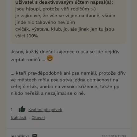
Uživatel s deaktivovaným účtem napsal(a):
jsou hloupí, protože věří rodičům :-)
je zajímavé, že vše se ví jen na ifauně, všude
jinde nic takového nevidím
cvičák, výstava, klub, jo, ale jinak jen tu jsou
všici 100%
Jasný, každý dnešní zájemce o psa se jde nejdřív
zeptat rodičů ...
... kteří pravděpodobně ani psa neměli, protože dřív
ve městech měla psa sotva jedna domácnost na
celej činžák, anebo na vesnici křížence, takže pp
nikdo neřešil a nezajímal se o ně.
1
Kvalitní příspěvek
Nahlásit
Citovat
lesnížínka
16.1.2019 11:38