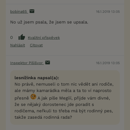
bobina65
16.1.2019 13:05
No už jsem psala, že jsem se upsala.
0
Kvalitní příspěvek
Nahlásit
Citovat
Inspektor Pišišvor
16.1.2019 13:05
lesnížínka napsal(a):
No právě, nemuseli o tom nic vědět ani rodiče,
ale mámy kamarádka měla a ta to ví naprosto
přesně
A jak píše Megííí, přijde vám divné,
že se nějaký dorostenec jde poradit s
rodičema, neřkuli to třeba má být rodinný pes,
takže zasedá rodinná rada?