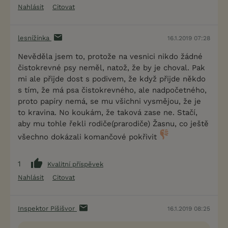
Nahlásit
Citovat
lesnížínka
16.1.2019 07:28
Nevěděla jsem to, protože na vesnici nikdo žádné
čistokrevné psy neměl, natož, že by je choval. Pak
mi ale přijde dost s podivem, že když přijde někdo
s tím, že má psa čistokrevného, ale nadpočetného,
proto papíry nemá, se mu všichni vysmějou, že je
to kravina. No koukám, že taková zase ne. Stačí,
aby mu tohle řekli rodiče(prarodiče) Žasnu, co ještě
všechno dokázali komančové pokřivit
1
Kvalitní příspěvek
Nahlásit
Citovat
Inspektor Pišišvor
16.1.2019 08:25