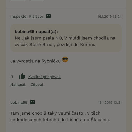
Inspektor Pišišvor
16.1.2019 13:24
bobina65 napsal(a):
Ne ,jak jsem psala NO, V mládí jsem chodila na
cvičák Staré Brno , později do Kuřimi.
Já vyrostla na Rybníčku
0
Kvalitní příspěvek
Nahlásit
Citovat
bobina65
16.1.2019 13:31
Tam jsme chodili taky velmi často . V těch
sedmdesátých letech i do Líšně a do Šlapanic.