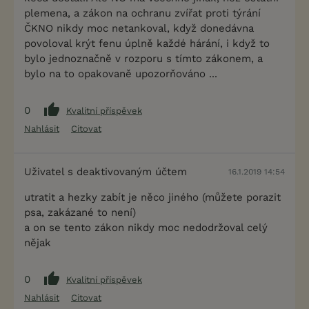
plemena, a zákon na ochranu zvířat proti týrání
ČKNO nikdy moc netankoval, když donedávna
povoloval krýt fenu úplně každé hárání, i když to
bylo jednoznačně v rozporu s tímto zákonem, a
bylo na to opakovaně upozorňováno ...
0
Kvalitní příspěvek
Nahlásit
Citovat
Uživatel s deaktivovaným účtem
16.1.2019 14:54
utratit a hezky zabít je něco jiného (můžete porazit
psa, zakázané to není)
a on se tento zákon nikdy moc nedodržoval celý
nějak
0
Kvalitní příspěvek
Nahlásit
Citovat