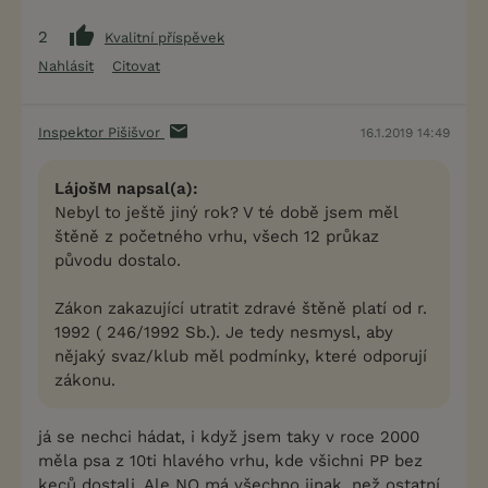
2
Kvalitní příspěvek
Nahlásit
Citovat
Inspektor Pišišvor
16.1.2019 14:49
LájošM napsal(a):
Nebyl to ještě jiný rok? V té době jsem měl
štěně z početného vrhu, všech 12 průkaz
původu dostalo.
Zákon zakazující utratit zdravé štěně platí od r.
1992 ( 246/1992 Sb.). Je tedy nesmysl, aby
nějaký svaz/klub měl podmínky, které odporují
zákonu.
já se nechci hádat, i když jsem taky v roce 2000
měla psa z 10ti hlavého vrhu, kde všichni PP bez
keců dostali. Ale NO má všechno jinak, než ostatní