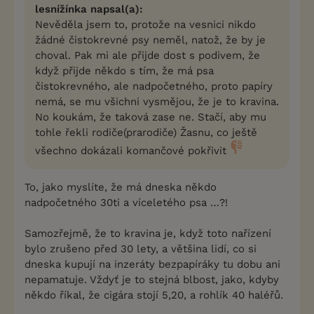
lesnížínka napsal(a):
Nevěděla jsem to, protože na vesnici nikdo
žádné čistokrevné psy neměl, natož, že by je
choval. Pak mi ale přijde dost s podivem, že
když přijde někdo s tím, že má psa
čistokrevného, ale nadpočetného, proto papíry
nemá, se mu všichni vysmějou, že je to kravina.
No koukám, že taková zase ne. Stačí, aby mu
tohle řekli rodiče(prarodiče) Žasnu, co ještě
všechno dokázali komančové pokřivit
To, jako myslíte, že má dneska někdo
nadpočetného 30ti a víceletého psa …?!
Samozřejmě, že to kravina je, když toto nařízení
bylo zrušeno před 30 lety, a většina lidí, co si
dneska kupují na inzeráty bezpapíráky tu dobu ani
nepamatuje. Vždyť je to stejná blbost, jako, kdyby
někdo říkal, že cigára stojí 5,20, a rohlík 40 haléřů.