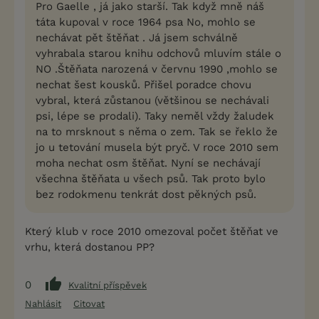
Pro Gaelle , já jako starší. Tak když mně náš
táta kupoval v roce 1964 psa No, mohlo se
nechávat pět štěňat . Já jsem schválně
vyhrabala starou knihu odchovů mluvím stále o
NO .Štěňata narozená v červnu 1990 ,mohlo se
nechat šest kousků. Přišel poradce chovu
vybral, která zůstanou (většinou se nechávali
psi, lépe se prodali). Taky neměl vždy žaludek
na to mrsknout s něma o zem. Tak se řeklo že
jo u tetování musela být pryč. V roce 2010 sem
moha nechat osm štěňat. Nyní se nechávají
všechna štěňata u všech psů. Tak proto bylo
bez rodokmenu tenkrát dost pěkných psů.
Který klub v roce 2010 omezoval počet štěňat ve
vrhu, která dostanou PP?
0
Kvalitní příspěvek
Nahlásit
Citovat