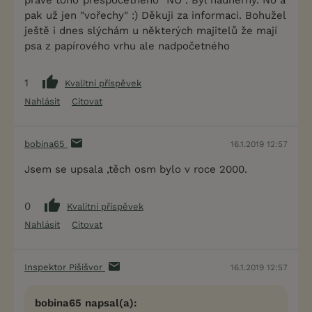
právě toho"přespočetného" NO . Byl nádherný. No a
pak už jen "vořechy" :) Děkuji za informaci. Bohužel
ještě i dnes slýchám u některých majitelů že mají
psa z papírového vrhu ale nadpočetného
1
Kvalitní příspěvek
Nahlásit
Citovat
bobina65
16.1.2019 12:57
Jsem se upsala ,těch osm bylo v roce 2000.
0
Kvalitní příspěvek
Nahlásit
Citovat
Inspektor Pišišvor
16.1.2019 12:57
bobina65 napsal(a):