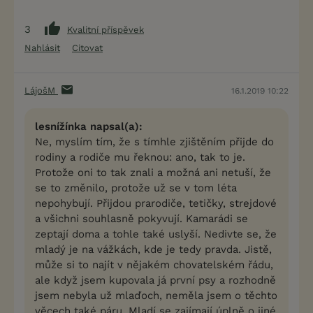
3
Kvalitní příspěvek
Nahlásit
Citovat
LájošM
16.1.2019 10:22
lesnížínka napsal(a):
Ne, myslím tím, že s tímhle zjištěním přijde do
rodiny a rodiče mu řeknou: ano, tak to je.
Protože oni to tak znali a možná ani netuší, že
se to změnilo, protože už se v tom léta
nepohybují. Přijdou prarodiče, tetičky, strejdové
a všichni souhlasně pokyvují. Kamarádi se
zeptají doma a tohle také uslyší. Nedivte se, že
mladý je na vážkách, kde je tedy pravda. Jistě,
může si to najít v nějakém chovatelském řádu,
ale když jsem kupovala já první psy a rozhodně
jsem nebyla už mlaďoch, neměla jsem o těchto
věcech také páru. Mladí se zajímají úplně o jiné