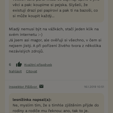
věci a pak: koupíme si pejska. Slyšeli, že
existují drazí psi papíroví a pak ti na bazoši, co
si může koupit každý...
Mladý nemusí být na vážkách, stačí jeden klik na
svém internetu :-)
Já jsem asi magor, ale ověřuji si všechno, v čem si
nejsem jistý. A při pořízení živého tvora z několika
nezávislých zdrojů.
6
Kvalitní příspěvek
Nahlásit
Citovat
Inspektor Pišišvor
16.1.2019 10:51
lesnížínka napsal(a):
Ne, myslím tím, že s tímhle zjištěním přijde do
rodiny a rodiče mu řeknou: ano, tak to je.