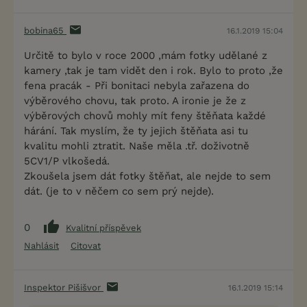
bobina65
16.1.2019 15:04
Určitě to bylo v roce 2000 ,mám fotky udělané z
kamery ,tak je tam vidět den i rok. Bylo to proto ,že
fena pracák - Při bonitaci nebyla zařazena do
výběrového chovu, tak proto. A ironie je že z
výběrových chovů mohly mít feny štěňata každé
hárání. Tak myslím, že ty jejich štěňata asi tu
kvalitu mohli ztratit. Naše měla .tř. doživotně
5CV1/P vlkošedá.
Zkoušela jsem dát fotky štěňat, ale nejde to sem
dát. (je to v něčem co sem prý nejde).
0
Kvalitní příspěvek
Nahlásit
Citovat
Inspektor Pišišvor
16.1.2019 15:14