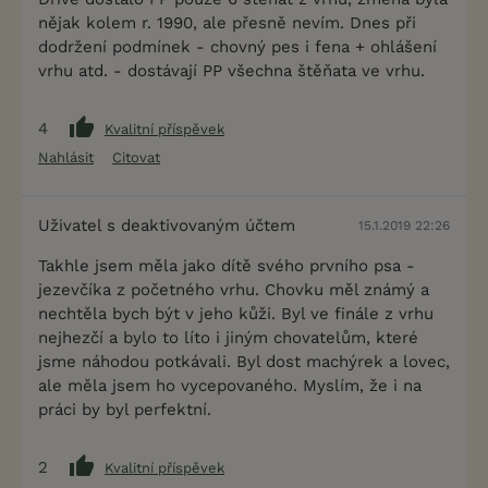
nějak kolem r. 1990, ale přesně nevím. Dnes při
dodržení podmínek - chovný pes i fena + ohlášení
vrhu atd. - dostávají PP všechna štěňata ve vrhu.
4
Kvalitní příspěvek
Nahlásit
Citovat
Uživatel s deaktivovaným účtem
15.1.2019 22:26
Takhle jsem měla jako dítě svého prvního psa -
jezevčíka z početného vrhu. Chovku měl známý a
nechtěla bych být v jeho kůži. Byl ve finále z vrhu
nejhezčí a bylo to líto i jiným chovatelům, které
jsme náhodou potkávali. Byl dost machýrek a lovec,
ale měla jsem ho vycepovaného. Myslím, že i na
práci by byl perfektní.
2
Kvalitní příspěvek