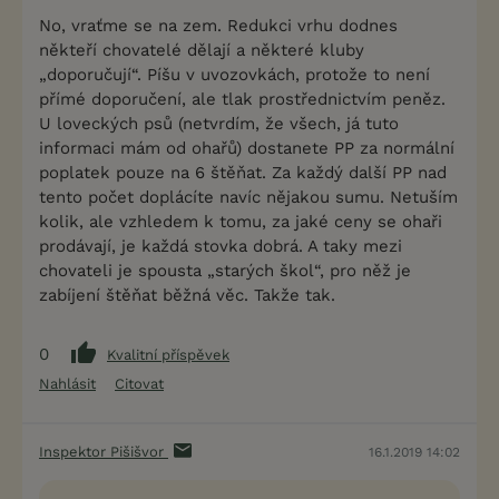
No, vraťme se na zem. Redukci vrhu dodnes
někteří chovatelé dělají a některé kluby
„doporučují“. Píšu v uvozovkách, protože to není
přímé doporučení, ale tlak prostřednictvím peněz.
U loveckých psů (netvrdím, že všech, já tuto
informaci mám od ohařů) dostanete PP za normální
poplatek pouze na 6 štěňat. Za každý další PP nad
tento počet doplácíte navíc nějakou sumu. Netuším
kolik, ale vzhledem k tomu, za jaké ceny se ohaři
prodávají, je každá stovka dobrá. A taky mezi
chovateli je spousta „starých škol“, pro něž je
zabíjení štěňat běžná věc. Takže tak.
0
Kvalitní příspěvek
Nahlásit
Citovat
Inspektor Pišišvor
16.1.2019 14:02