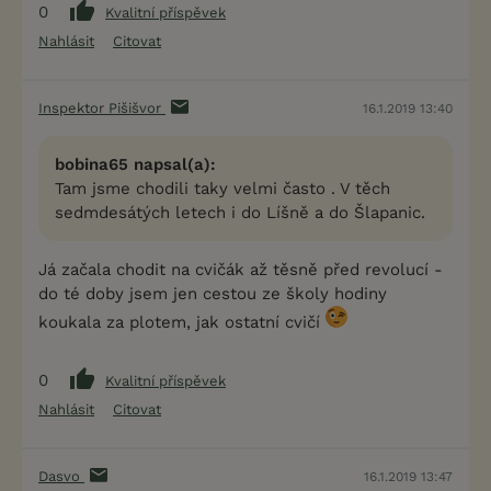
0
Kvalitní příspěvek
Nahlásit
Citovat
Inspektor Pišišvor
16.1.2019 13:40
bobina65 napsal(a):
Tam jsme chodili taky velmi často . V těch
sedmdesátých letech i do Líšně a do Šlapanic.
Já začala chodit na cvičák až těsně před revolucí -
do té doby jsem jen cestou ze školy hodiny
koukala za plotem, jak ostatní cvičí
0
Kvalitní příspěvek
Nahlásit
Citovat
Dasvo
16.1.2019 13:47