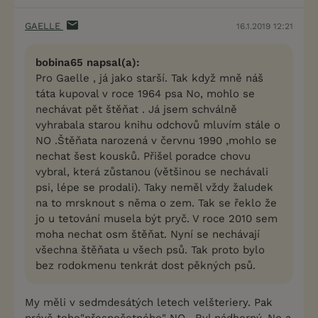
GAELLE
16.1.2019 12:21
bobina65 napsal(a):
Pro Gaelle , já jako starší. Tak když mně náš
táta kupoval v roce 1964 psa No, mohlo se
nechávat pět štěňat . Já jsem schválně
vyhrabala starou knihu odchovů mluvím stále o
NO .Štěňata narozená v červnu 1990 ,mohlo se
nechat šest kousků. Přišel poradce chovu
vybral, která zůstanou (většinou se nechávali
psi, lépe se prodali). Taky neměl vždy žaludek
na to mrsknout s něma o zem. Tak se řeklo že
jo u tetování musela být pryč. V roce 2010 sem
moha nechat osm štěňat. Nyní se nechávají
všechna štěňata u všech psů. Tak proto bylo
bez rodokmenu tenkrát dost pěkných psů.
My měli v sedmdesátých letech velšteriery. Pak