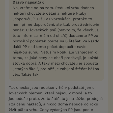
Dasvo napsal(a):
No, vraťme se na zem. Redukci vrhu dodnes
někteří chovatelé dělají a některé kluby
„doporučují“. Píšu v uvozovkách, protože to
není přímé doporučení, ale tlak prostřednictvím
peněz. U loveckých psů (netvrdím, že všech, já
tuto informaci mám od ohařů) dostanete PP za
normální poplatek pouze na 6 štěňat. Za každý
další PP nad tento počet doplácíte navíc
nějakou sumu. Netuším kolik, ale vzhledem k
tomu, za jaké ceny se ohaři prodávají, je každá
stovka dobrá. A taky mezi chovateli je spousta
„starých škol“, pro něž je zabíjení štěňat běžná
věc. Takže tak.
Tak dneska jsou redukce vrhů v podstatě jen u
loveckých plemen, která nejsou v módě, a to
jednoduše proto, že ta štěňata jsou těžko prodejná
i za cenu nákladů, a nikdo doma nebude do roku
živit půlku vrhu. Ceny vydaných PP jsou podle