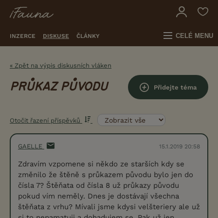
CELÉ MENU
INZERCE
DISKUSE
ČLÁNKY
« Zpět na výpis diskusních vláken
PRŮKAZ PŮVODU
Přidejte téma
Otočit řazení příspěvků
GAELLE
15.1.2019 20:58
Zdravím vzpomene si někdo ze starších kdy se
změnilo že štěně s průkazem původu bylo jen do
čísla 7? Štěňata od čísla 8 už průkazy původu
pokud vím neměly. Dnes je dostávají všechna
štěňata z vrhu? Mívali jsme kdysi velšteriery ale už
si to nepamatuji a dohadujem se. Pak už jen