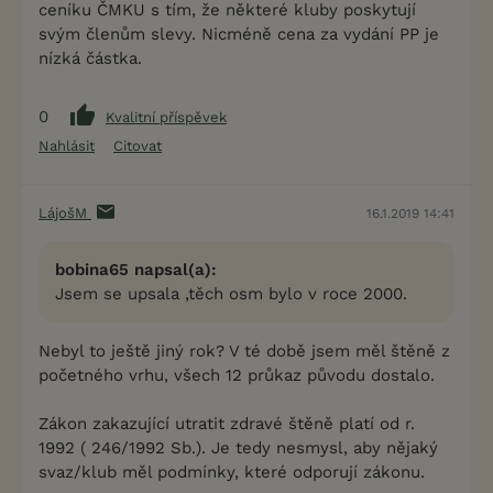
ceníku ČMKU s tím, že některé kluby poskytují
svým členům slevy. Nicméně cena za vydání PP je
nízká částka.
0
Kvalitní příspěvek
Nahlásit
Citovat
LájošM
16.1.2019 14:41
bobina65 napsal(a):
Jsem se upsala ,těch osm bylo v roce 2000.
Nebyl to ještě jiný rok? V té době jsem měl štěně z
početného vrhu, všech 12 průkaz původu dostalo.
Zákon zakazující utratit zdravé štěně platí od r.
1992 ( 246/1992 Sb.). Je tedy nesmysl, aby nějaký
svaz/klub měl podmínky, které odporují zákonu.