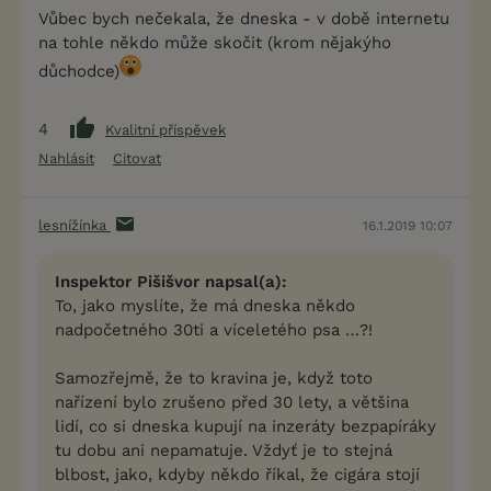
Vůbec bych nečekala, že dneska - v době internetu
na tohle někdo může skočit (krom nějakýho
důchodce)
4
Kvalitní příspěvek
Nahlásit
Citovat
lesnížínka
16.1.2019 10:07
Inspektor Pišišvor napsal(a):
To, jako myslíte, že má dneska někdo
nadpočetného 30ti a víceletého psa …?!
Samozřejmě, že to kravina je, když toto
nařízení bylo zrušeno před 30 lety, a většina
lidí, co si dneska kupují na inzeráty bezpapíráky
tu dobu ani nepamatuje. Vždyť je to stejná
blbost, jako, kdyby někdo říkal, že cigára stojí