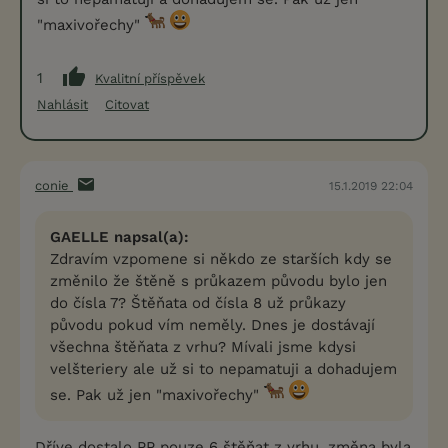
"maxivořechy"
1
Kvalitní příspěvek
Nahlásit
Citovat
conie
15.1.2019 22:04
GAELLE napsal(a):
Zdravím vzpomene si někdo ze starších kdy se
změnilo že štěně s průkazem původu bylo jen
do čísla 7? Štěňata od čísla 8 už průkazy
původu pokud vím neměly. Dnes je dostávají
všechna štěňata z vrhu? Mívali jsme kdysi
velšteriery ale už si to nepamatuji a dohadujem
se. Pak už jen "maxivořechy"
Dříve dostalo PP pouze 6 štěňat z vrhu, změna byla