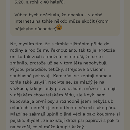
5,20, a rohlík 40 haléřů.
Vůbec bych nečekala, že dneska - v době
internetu na tohle někdo může skočit (krom
nějakýho důchodce)
Ne, myslím tím, že s tímhle zjištěním přijde do
rodiny a rodiče mu řeknou: ano, tak to je. Protože
oni to tak znali a možná ani netuší, že se to
změnilo, protože už se v tom léta nepohybují.
Přijdou prarodiče, tetičky, strejdové a všichni
souhlasně pokyvují. Kamarádi se zeptají doma a
tohle také uslyší. Nedivte se, že mladý je na
vážkách, kde je tedy pravda. Jistě, může si to najít
v nějakém chovatelském řádu, ale když jsem
kupovala já první psy a rozhodně jsem nebyla už
mlaďoch, neměla jsem o těchto věcech také páru.
Mladí se zajímají úplně o jiné věci a pak: koupíme si
pejska. Slyšeli, že existují drazí psi papíroví a pak ti
na bazoši, co si může koupit každý...