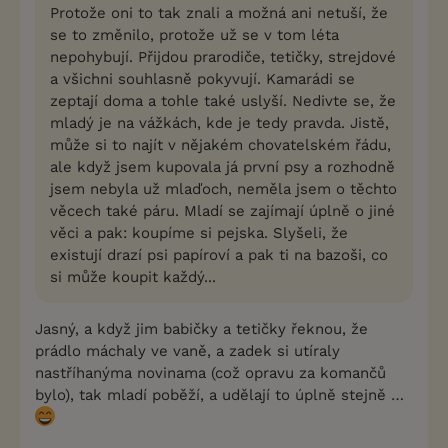
Protože oni to tak znali a možná ani netuší, že
se to změnilo, protože už se v tom léta
nepohybují. Přijdou prarodiče, tetičky, strejdové
a všichni souhlasně pokyvují. Kamarádi se
zeptají doma a tohle také uslyší. Nedivte se, že
mladý je na vážkách, kde je tedy pravda. Jistě,
může si to najít v nějakém chovatelském řádu,
ale když jsem kupovala já první psy a rozhodně
jsem nebyla už mlaďoch, neměla jsem o těchto
věcech také páru. Mladí se zajímají úplně o jiné
věci a pak: koupíme si pejska. Slyšeli, že
existují drazí psi papíroví a pak ti na bazoši, co
si může koupit každý...
Jasný, a když jim babičky a tetičky řeknou, že
prádlo máchaly ve vaně, a zadek si utíraly
nastříhanýma novinama (což opravu za komančů
bylo), tak mladí poběží, a udělají to úplně stejně …