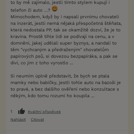
to by mě zajímalo, jestli tímto stylem kupují i
telefon či auto …?
Mimochodem, když by i napsali prvnímu chovateli
na inzerát, jestli nemá nějaká přespočetná štěňata,
která nedostala PP, tak se okamžitě dozví, že je to
kravina. Prostě tihle lidi se podívají na cenu, a v
domnění, jakej udělali super byznys, a nandali to
těm "vychcaným a předraženým" chovatelům
papírových psů, si dovezou bezpapíráka, a pak se
diví, co jim z toho vyrostlo ...
Si neumím úplně představit, že bych se ptala
mamky nebo babičky, jestli tohle auto na bazoši je
to pravé, a bez dalšího ověření nebo konzultace s
někým, kdo tomu rozumí ho koupila ...
1
Kvalitní příspěvek
Nahlásit
Citovat