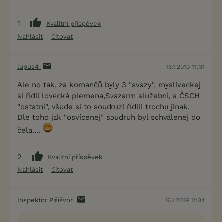
1
Kvalitní příspěvek
Nahlásit
Citovat
lupus4
16.1.2019 11:31
Ale no tak, za komančů byly 3 "svazy", mysliveckej
si řídil lovecká plemena,Svazarm služební, a ČSCH
"ostatní", všude si to soudruzi řídili trochu jinak.
Dle toho jak "osvícenej" soudruh byl schválenej do
čela....
2
Kvalitní příspěvek
Nahlásit
Citovat
Inspektor Pišišvor
16.1.2019 11:34