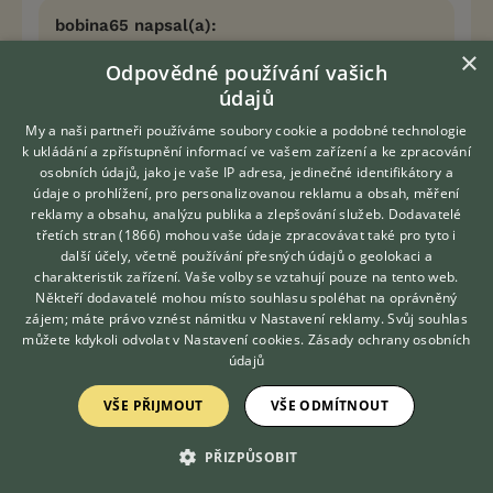
bobina65 napsal(a):
Určitě to bylo v roce 2000 ,mám fotky udělané
×
Odpovědné používání vašich
z kamery ,tak je tam vidět den i rok. Bylo to
údajů
proto ,že fena pracák - Při bonitaci nebyla
zařazena do výběrového chovu, tak proto. A
My a naši partneři používáme soubory cookie a podobné technologie
ironie je že z výběrových chovů mohly mít feny
k ukládání a zpřístupnění informací ve vašem zařízení a ke zpracování
štěňata každé hárání. Tak myslím, že ty jejich
osobních údajů, jako je vaše IP adresa, jedinečné identifikátory a
údaje o prohlížení, pro personalizovanou reklamu a obsah, měření
štěňata asi tu kvalitu mohli ztratit. Naše měla
reklamy a obsahu, analýzu publika a zlepšování služeb.
Dodavatelé
.tř. doživotně 5CV1/P vlkošedá.
třetích stran (1866)
mohou vaše údaje zpracovávat také pro tyto i
Zkoušela jsem dát fotky štěňat, ale nejde to
Hledáte zvířecího kamaráda?
další účely, včetně používání přesných údajů o geolokaci a
Zdarma vám poradí
sem dát. (je to v něčem co sem prý nejde).
charakteristik zařízení. Vaše volby se vztahují pouze na tento web.
VETERINÁŘ ONLINE
Někteří dodavatelé mohou místo souhlasu spoléhat na oprávněný
KONZULTOVAT S
zájem; máte právo vznést námitku v
Nastavení reklamy
. Svůj souhlas
jj, máte pravdu - to omezení počtu štěňat z
VETERINÁŘEM
můžete kdykoli odvolat v
Nastavení cookies
.
Zásady ochrany osobních
nevýběrovýho chovu u NO si pamatuju, ještě
údajů
poměrně "nedávno".
VŠE PŘIJMOUT
VŠE ODMÍTNOUT
… no vidíte,a dneska má výběrový chov
automaticky každý, kdo proleze bonitací
PŘIZPŮSOBIT