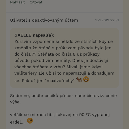
Nahlásit
Citovat
Uživatel s deaktivovaným účtem
15.1.2019 22:31
GAELLE napsal(a):
Zdravím vzpomene si někdo ze starších kdy se
změnilo že štěně s průkazem původu bylo jen
do čísla 7? Štěňata od čísla 8 už průkazy
původu pokud vím neměly. Dnes je dostávají
všechna štěňata z vrhu? Mívali jsme kdysi
velšteriery ale už si to nepamatuji a dohadujem
se. Pak už jen "maxivořechy"
Sedm ne, podle cecíků přece- sudé číslo.viz. conie
výše.
velšík se mi moc líbí, takovej na 90 °C vypranej
erdel....