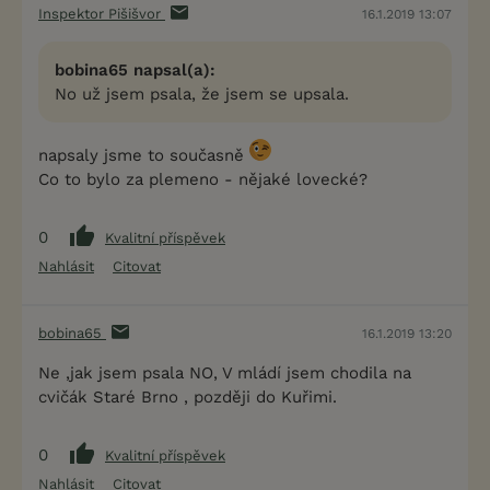
Inspektor Pišišvor
16.1.2019 13:07
bobina65 napsal(a):
No už jsem psala, že jsem se upsala.
napsaly jsme to současně
Co to bylo za plemeno - nějaké lovecké?
0
Kvalitní příspěvek
Nahlásit
Citovat
bobina65
16.1.2019 13:20
Ne ,jak jsem psala NO, V mládí jsem chodila na
cvičák Staré Brno , později do Kuřimi.
0
Kvalitní příspěvek
Nahlásit
Citovat