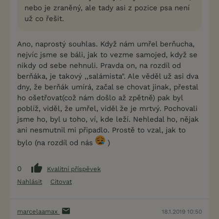
nebo je zraněný, ale tady asi z pozice psa není
už co řešit.
Ano, naprostý souhlas. Když nám umřel berňucha,
nejvíc jsme se báli, jak to vezme samojed, když se
nikdy od sebe nehnuli. Pravda on, na rozdíl od
berňáka, je takový ,,salámista". Ale věděl už asi dva
dny, že berňák umírá, začal se chovat jinak, přestal
ho ošetřovat(což nám došlo až zpětně) pak byl
poblíž, viděl, že umřel, viděl že je mrtvý. Pochovali
jsme ho, byl u toho, ví, kde leží. Nehledal ho, nějak
ani nesmutnil mi připadlo. Prostě to vzal, jak to
bylo (na rozdíl od nás
)
0
Kvalitní příspěvek
Nahlásit
Citovat
marcelaamax
18.1.2019 10:50