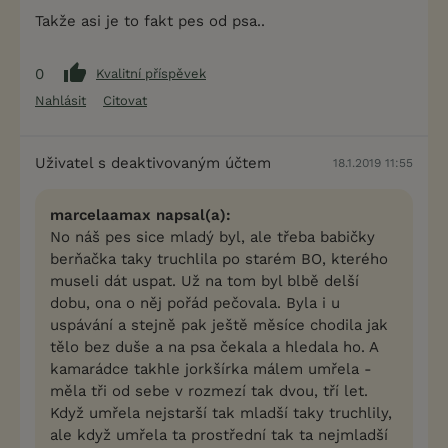
Takže asi je to fakt pes od psa..
0
Kvalitní příspěvek
Nahlásit
Citovat
Uživatel s deaktivovaným účtem
18.1.2019 11:55
marcelaamax napsal(a):
No náš pes sice mladý byl, ale třeba babičky
berňačka taky truchlila po starém BO, kterého
museli dát uspat. Už na tom byl blbě delší
dobu, ona o něj pořád pečovala. Byla i u
uspávání a stejně pak ještě měsíce chodila jak
tělo bez duše a na psa čekala a hledala ho. A
kamarádce takhle jorkšírka málem umřela -
měla tři od sebe v rozmezí tak dvou, tří let.
Když umřela nejstarší tak mladší taky truchlily,
ale když umřela ta prostřední tak ta nejmladší