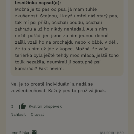
lesnížínka napsal(a):
Možná je to pes od psa, já mám tuhle
zkušenost. Stejnou, i když umřel náš starý pes,
tak mí psi přišli, očichali boudu, očichali
zahradu a už ho nikdy nehledali. Ale s ním
nežili pořád, jen jsme za ním jednou denně
zašli, vzali ho na prochajdu nebo k bábě. Viděli,
že to s ním už jde z kopce. Možná, že vaše
teriérka byla ještě tehdy moc mladá, ještě toho
tolik nezažila, neumírali jí postupně psí
kamarádi? Fakt nevím.
Ne, je to prostě individuální a nedá se
zevšeobecňovat. Každý pes to prožívá jinak.
0
Kvalitní příspěvek
Nahlásit
Citovat
lesnížínka
18.1.2019 11:59