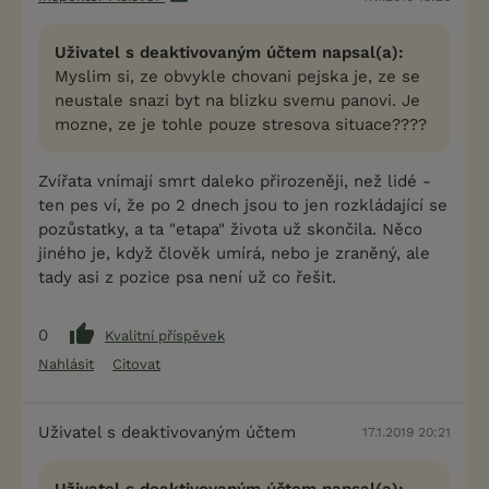
Uživatel s deaktivovaným účtem napsal(a):
Myslim si, ze obvykle chovani pejska je, ze se
neustale snazi byt na blizku svemu panovi. Je
mozne, ze je tohle pouze stresova situace????
Zvířata vnímají smrt daleko přirozeněji, než lidé -
ten pes ví, že po 2 dnech jsou to jen rozkládající se
pozůstatky, a ta "etapa" života už skončila. Něco
jiného je, když člověk umírá, nebo je zraněný, ale
tady asi z pozice psa není už co řešit.
0
Kvalitní příspěvek
Nahlásit
Citovat
Uživatel s deaktivovaným účtem
17.1.2019 20:21