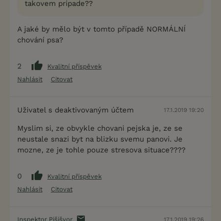
takovem pripade??
A jaké by mělo být v tomto případě NORMÁLNÍ
chování psa?
2
Kvalitní příspěvek
Nahlásit
Citovat
Uživatel s deaktivovaným účtem
17.1.2019 19:20
Myslim si, ze obvykle chovani pejska je, ze se
neustale snazi byt na blizku svemu panovi. Je
mozne, ze je tohle pouze stresova situace????
0
Kvalitní příspěvek
Nahlásit
Citovat
Inspektor Pišišvor
17.1.2019 19:26