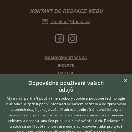
KONTAKT DO REDAKCE WEBU
redakce@ifauna.cz
nonstop
DOMOVSKÁ STRÁNKA
INZERCE
DISKUSE
×
ČLÁNKY
Odpovědné používání vašich
CHOVATELSKÉ STANICE
údajů
ATLAS
My a naši partneři používáme soubory cookie a podobné technologie
VÝBĚR VHODNÉHO PLEMENE
k ukládání a zpřístupnění informací ve vašem zařízení a ke zpracování
osobních údajů, jako je vaše IP adresa, jedinečné identifikátory a
údaje o prohlížení, pro personalizovanou reklamu a obsah, měření
O nás
reklamy a obsahu, analýzu publika a zlepšování služeb.
Dodavatelé
třetích stran (1866)
mohou vaše údaje zpracovávat také pro tyto i
Kontakt
Hledáte zvířecího kamaráda?
další účely, včetně používání přesných údajů o geolokaci a