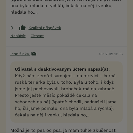
ona byla mladá a rychlá), čekala na něj i venku,
hledala ho,...
0
Kvalitní příspěvek
Nahlásit
Citovat
lesnížínka
18.1.2019 11:36
Uživatel s deaktivovaným účtem napsal(a):
Když nám zemřel samojed - na mrtvici - černá
ruská teriérka byla u toho. Byla u toho, i když
jsme jej pochovávali, hrobeček má na zahradě.
Přesto ještě měsíc pokaždé čekala na
schodech na něj (špatně chodil, nadnášeli jsme
ho, šli jsme pomalu, ona byla mladá a rychlá),
čekala na něj i venku, hledala ho,...
Možná je to pes od psa, já mám tuhle zkušenost.