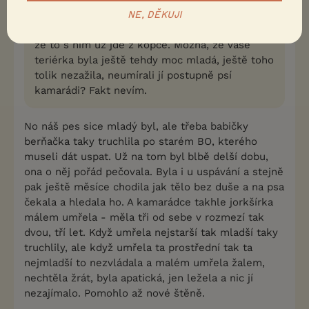
nežili pořád, jen jsme za ním jednou denně
NE, DĚKUJI
zašli, vzali ho na prochajdu nebo k bábě. Viděli,
že to s ním už jde z kopce. Možná, že vaše
teriérka byla ještě tehdy moc mladá, ještě toho
tolik nezažila, neumírali jí postupně psí
kamarádi? Fakt nevím.
No náš pes sice mladý byl, ale třeba babičky
berňačka taky truchlila po starém BO, kterého
museli dát uspat. Už na tom byl blbě delší dobu,
ona o něj pořád pečovala. Byla i u uspávání a stejně
pak ještě měsíce chodila jak tělo bez duše a na psa
čekala a hledala ho. A kamarádce takhle jorkšírka
málem umřela - měla tři od sebe v rozmezí tak
dvou, tří let. Když umřela nejstarší tak mladší taky
truchlily, ale když umřela ta prostřední tak ta
nejmladší to nezvládala a malém umřela žalem,
nechtěla žrát, byla apatická, jen ležela a nic jí
nezajímalo. Pomohlo až nové štěně.