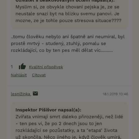
Uživatel s deaktivovaným účtem napsal(a):
Myslim si, ze obvykle chovani pejska je, ze se
neustale snazi byt na blizku svemu panovi. Je
mozne, ze je tohle pouze stresova situace????
..tomu člověku nebylo ani špatně ani neumíral, byl
prostě mrtvý - studený, ztuhlý, pomalu se
rozkládající, co by ten pes měl dělat víc..........
1
Kvalitní příspěvek
Nahlásit
Citovat
lesnížínka
18.1.2019 10:46
Inspektor Pišišvor napsal(a):
Zvířata vnímají smrt daleko přirozeněji, než lidé
- ten pes ví, že po 2 dnech jsou to jen
rozkládající se pozůstatky, a ta "etapa" života
už skončila. Něco jiného je, když člověk umírá,