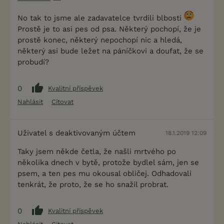
No tak to jsme ale zadavatelce tvrdili blbosti
Prostě je to asi pes od psa. Některý pochopí, že je
prostě konec, některý nepochopí nic a hledá,
některý asi bude ležet na páníčkovi a doufat, že se
probudí?
0
Kvalitní příspěvek
Nahlásit
Citovat
Uživatel s deaktivovaným účtem
18.1.2019 12:09
Taky jsem někde četla, že našli mrtvého po
několika dnech v bytě, protože bydlel sám, jen se
psem, a ten pes mu okousal obličej. Odhadovali
tenkrát, že proto, že se ho snažil probrat.
0
Kvalitní příspěvek