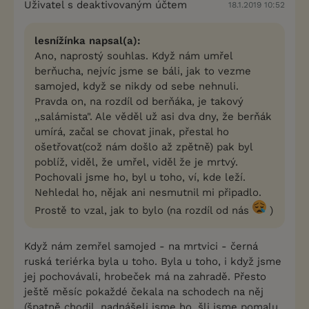
Uživatel s deaktivovaným účtem
18.1.2019 10:52
lesnížínka napsal(a):
Ano, naprostý souhlas. Když nám umřel
berňucha, nejvíc jsme se báli, jak to vezme
samojed, když se nikdy od sebe nehnuli.
Pravda on, na rozdíl od berňáka, je takový
,,salámista". Ale věděl už asi dva dny, že berňák
umírá, začal se chovat jinak, přestal ho
ošetřovat(což nám došlo až zpětně) pak byl
poblíž, viděl, že umřel, viděl že je mrtvý.
Pochovali jsme ho, byl u toho, ví, kde leží.
Nehledal ho, nějak ani nesmutnil mi připadlo.
Prostě to vzal, jak to bylo (na rozdíl od nás
)
Když nám zemřel samojed - na mrtvici - černá
ruská teriérka byla u toho. Byla u toho, i když jsme
jej pochovávali, hrobeček má na zahradě. Přesto
ještě měsíc pokaždé čekala na schodech na něj
(špatně chodil, nadnášeli jsme ho, šli jsme pomalu,