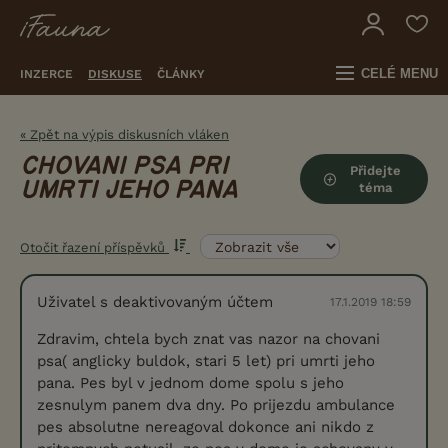
CELÉ MENU
INZERCE
DISKUSE
ČLÁNKY
« Zpět na výpis diskusních vláken
CHOVANI PSA PRI
Přidejte
UMRTI JEHO PANA
téma
Otočit řazení příspěvků
Uživatel s deaktivovaným účtem
17.1.2019 18:59
Zdravim, chtela bych znat vas nazor na chovani
psa( anglicky buldok, stari 5 let) pri umrti jeho
pana. Pes byl v jednom dome spolu s jeho
zesnulym panem dva dny. Po prijezdu ambulance
pes absolutne nereagoval dokonce ani nikdo z