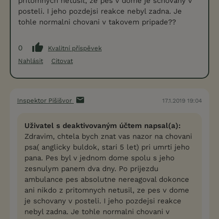
pritomnych netusil, ze pes v dome je schovany v
posteli. I jeho pozdejsi reakce nebyl zadna. Je
tohle normalni chovani v takovem pripade??
0
Kvalitní příspěvek
Nahlásit
Citovat
Inspektor Pišišvor
17.1.2019 19:04
Uživatel s deaktivovaným účtem napsal(a):
Zdravim, chtela bych znat vas nazor na chovani
psa( anglicky buldok, stari 5 let) pri umrti jeho
pana. Pes byl v jednom dome spolu s jeho
zesnulym panem dva dny. Po prijezdu
ambulance pes absolutne nereagoval dokonce
ani nikdo z pritomnych netusil, ze pes v dome
je schovany v posteli. I jeho pozdejsi reakce
nebyl zadna. Je tohle normalni chovani v