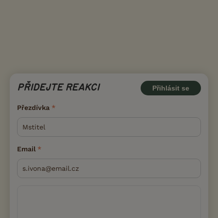
PŘIDEJTE REAKCI
Přihlásit se
Přezdívka
Email