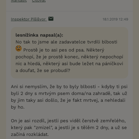
Nahlásit
Citovat
Inspektor Pišišvor
18.1.2019 12:49
lesnížínka napsal(a):
No tak to jsme ale zadavatelce tvrdili blbosti
Prostě je to asi pes od psa. Některý
pochopí, že je prostě konec, některý nepochopí
nic a hledá, některý asi bude ležet na páníčkovi
a doufat, že se probudí?
Ani si nemyslím, že by to byly blbosti - kdyby ti psi
byli 2 dny s mrtvým psem doma/na zahradě, tak už
by jim taky asi došlo, že je fakt mrtvej, a nehledali
by ho.
On je asi rozdíl, jestli pes viděl čerstvě zemřelého,
který pak "zmizel", a jestli je s tělěm 2 dny, a už se
začíná rozkládat.