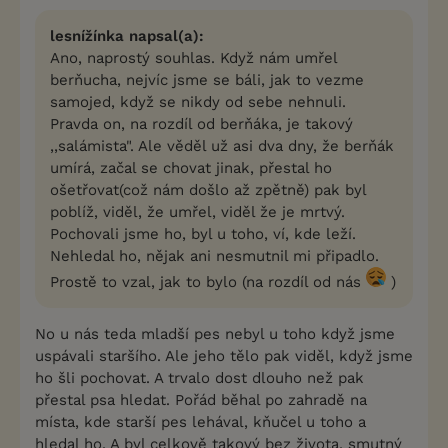
lesnížínka napsal(a):
Ano, naprostý souhlas. Když nám umřel
berňucha, nejvíc jsme se báli, jak to vezme
samojed, když se nikdy od sebe nehnuli.
Pravda on, na rozdíl od berňáka, je takový
,,salámista". Ale věděl už asi dva dny, že berňák
umírá, začal se chovat jinak, přestal ho
ošetřovat(což nám došlo až zpětně) pak byl
poblíž, viděl, že umřel, viděl že je mrtvý.
Pochovali jsme ho, byl u toho, ví, kde leží.
Nehledal ho, nějak ani nesmutnil mi připadlo.
Prostě to vzal, jak to bylo (na rozdíl od nás
)
No u nás teda mladší pes nebyl u toho když jsme
uspávali staršího. Ale jeho tělo pak viděl, když jsme
ho šli pochovat. A trvalo dost dlouho než pak
přestal psa hledat. Pořád běhal po zahradě na
místa, kde starší pes lehával, kňučel u toho a
hledal ho. A byl celkově takový bez života, smutný