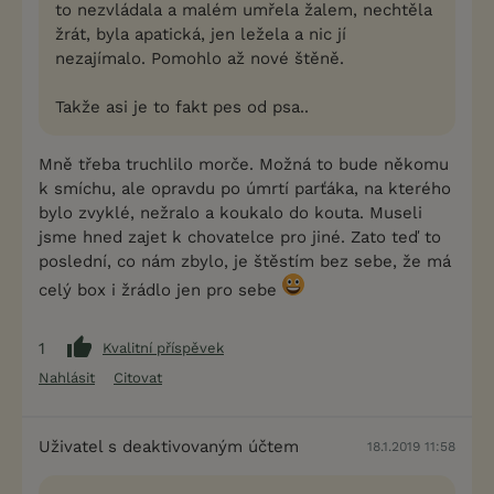
to nezvládala a malém umřela žalem, nechtěla
žrát, byla apatická, jen ležela a nic jí
nezajímalo. Pomohlo až nové štěně.
Takže asi je to fakt pes od psa..
Mně třeba truchlilo morče. Možná to bude někomu
k smíchu, ale opravdu po úmrtí parťáka, na kterého
bylo zvyklé, nežralo a koukalo do kouta. Museli
jsme hned zajet k chovatelce pro jiné. Zato teď to
poslední, co nám zbylo, je štěstím bez sebe, že má
celý box i žrádlo jen pro sebe
1
Kvalitní příspěvek
Nahlásit
Citovat
Uživatel s deaktivovaným účtem
18.1.2019 11:58