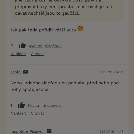
jiné věci a kufr je obvykle dosti plný na
přepravní boxy není prostor a ani bych je tam
dávat nechtěl jsou to gaučáci...
tak pak leda pořídit větší auto
0
Kvalitní příspěvek
Nahlásit
Citovat
saola
21.1.2019 14:11
Nebo jednoho dopředu na podlahu před nebo pod
nohy spolujezdce.
1
Kvalitní příspěvek
Nahlásit
Citovat
Inspektor Pišišvor
21.1.2019 14:15