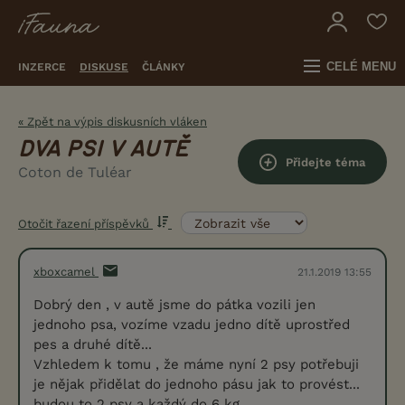
CELÉ MENU
INZERCE
DISKUSE
ČLÁNKY
« Zpět na výpis diskusních vláken
DVA PSI V AUTĚ
Přidejte téma
Coton de Tuléar
Otočit řazení příspěvků
xboxcamel
21.1.2019 13:55
Dobrý den , v autě jsme do pátka vozili jen
jednoho psa, vozíme vzadu jedno dítě uprostřed
pes a druhé dítě...
Vzhledem k tomu , že máme nyní 2 psy potřebuji
je nějak přidělat do jednoho pásu jak to provést...
budou to 2 psy a každý do 6 kg.