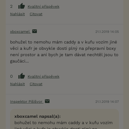
2
Kvalitní příspěvek
Nahlásit
Citovat
xboxcamel
21.1.2019 14:05
bohužel to nemohu mám caddy a v kufu vozím jiné
věci a kufr je obvykle dosti plný na přepravní boxy
není prostor a ani bych je tam dávat nechtěl jsou to
gaučáci...
0
Kvalitní příspěvek
Nahlásit
Citovat
Inspektor Pišišvor
21.1.2019 14:07
xboxcamel napsal(a):
bohužel to nemohu mám caddy a v kufu vozím