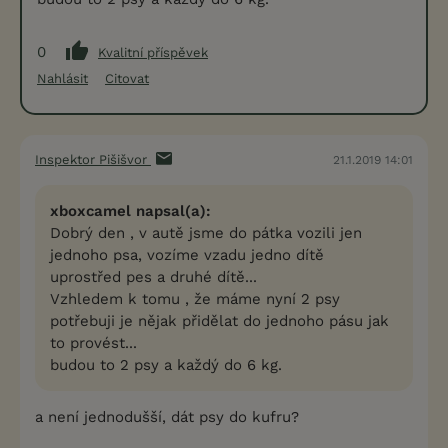
0
Kvalitní příspěvek
Nahlásit
Citovat
Inspektor Pišišvor
21.1.2019 14:01
xboxcamel napsal(a):
Dobrý den , v autě jsme do pátka vozili jen
jednoho psa, vozíme vzadu jedno dítě
uprostřed pes a druhé dítě...
Vzhledem k tomu , že máme nyní 2 psy
potřebuji je nějak přidělat do jednoho pásu jak
to provést...
budou to 2 psy a každý do 6 kg.
a není jednodušší, dát psy do kufru?