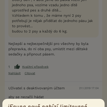
jednoho psa, vozíme vzadu jedno dítě
uprostřed pes a druhé dítě...
Vzhledem k tomu , že máme nyní 2 psy
potřebuji je nějak přidělat do jednoho pásu jak
to provést...
budou to 2 psy a každý do 6 kg.
Nejlepší a nejbezpečnější pro všechny by byla
přepravka, do ní oba psy, umístit mezi dětské
sedačky a připnout pásem.
1
Kvalitní příspěvek
Nahlásit
Citovat
Uživatel s deaktivovaným účtem
21.1.2019 17:04
aby se nezačli hádat
na své věci si dejte rakev na střechu nebo lépe
iFauna nově nabízí limitované