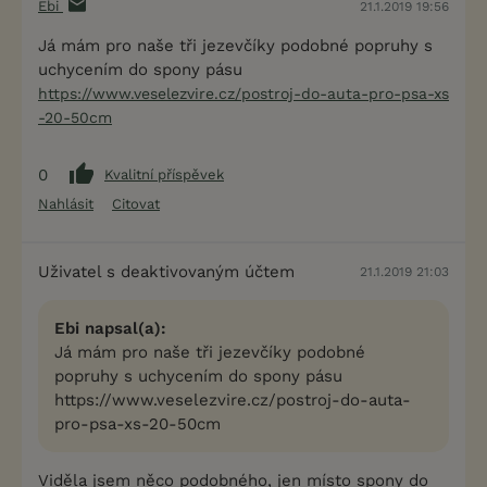
Ebi
21.1.2019 19:56
Já mám pro naše tři jezevčíky podobné popruhy s
uchycením do spony pásu
https://www.veselezvire.cz/postroj-do-auta-pro-psa-xs
-20-50cm
0
Kvalitní příspěvek
Nahlásit
Citovat
Uživatel s deaktivovaným účtem
21.1.2019 21:03
Ebi napsal(a):
Já mám pro naše tři jezevčíky podobné
popruhy s uchycením do spony pásu
https://www.veselezvire.cz/postroj-do-auta-
pro-psa-xs-20-50cm
Viděla jsem něco podobného, jen místo spony do