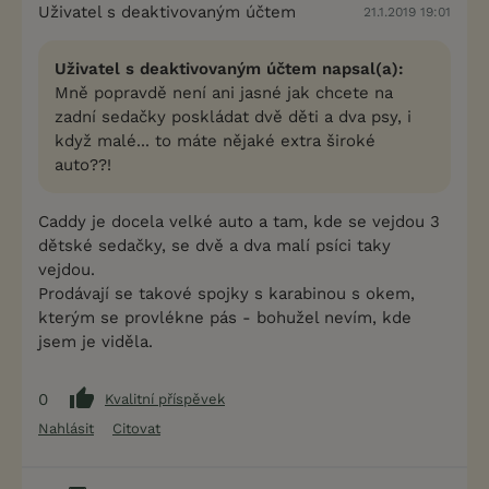
Uživatel s deaktivovaným účtem
21.1.2019 19:01
Uživatel s deaktivovaným účtem napsal(a):
Mně popravdě není ani jasné jak chcete na
zadní sedačky poskládat dvě děti a dva psy, i
když malé... to máte nějaké extra široké
auto??!
Caddy je docela velké auto a tam, kde se vejdou 3
dětské sedačky, se dvě a dva malí psíci taky
vejdou.
Prodávají se takové spojky s karabinou s okem,
kterým se provlékne pás - bohužel nevím, kde
jsem je viděla.
0
Kvalitní příspěvek
Nahlásit
Citovat