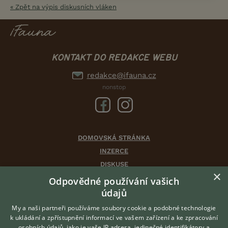
« Zpět na výpis diskusních vláken
KONTAKT DO REDAKCE WEBU
redakce@ifauna.cz
nonstop
DOMOVSKÁ STRÁNKA
INZERCE
DISKUSE
×
ČLÁNKY
Odpovědné používání vašich
CHOVATELSKÉ STANICE
údajů
ATLAS
My a naši partneři používáme soubory cookie a podobné technologie
VÝBĚR VHODNÉHO PLEMENE
k ukládání a zpřístupnění informací ve vašem zařízení a ke zpracování
osobních údajů, jako je vaše IP adresa, jedinečné identifikátory a