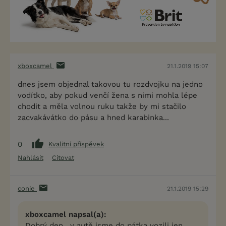
xboxcamel
21.1.2019 15:07
dnes jsem objednal takovou tu rozdvojku na jedno
vodítko, aby pokud venčí žena s nimi mohla lépe
chodit a měla volnou ruku takže by mi stačilo
zacvakávátko do pásu a hned karabinka...
0
Kvalitní příspěvek
Nahlásit
Citovat
conie
21.1.2019 15:29
xboxcamel napsal(a):
Dobrý den , v autě jsme do pátka vozili jen