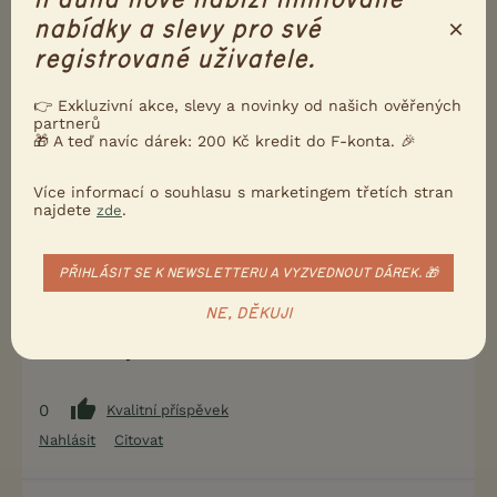
poskládat, přepravky na mini psy zas tolik místa
×
nabídky a slevy pro své
nezabírají
určitě bych si nového psa, o kterém skoro nic
registrované uživatele.
nevím, dala s dalším psem mezi děti
v autě
👉 Exkluzivní akce, slevy a novinky od našich ověřených
partnerů
🎁 A teď navíc dárek: 200 Kč kredit do F-konta. 🎉
5
Kvalitní příspěvek
Více informací o souhlasu s marketingem třetích stran
Nahlásit
Citovat
najdete
.
zde
Uživatel s deaktivovaným účtem
21.1.2019 18:32
PŘIHLÁSIT SE K NEWSLETTERU A VYZVEDNOUT DÁREK. 🎁
Mně popravdě není ani jasné jak chcete na zadní
NE, DĚKUJI
sedačky poskládat dvě děti a dva psy, i když malé...
to máte nějaké extra široké auto??!
0
Kvalitní příspěvek
Nahlásit
Citovat