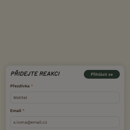
PŘIDEJTE REAKCI
Přihlásit se
Přezdívka
Email