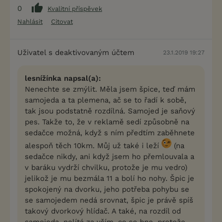
0
Kvalitní příspěvek
Nahlásit
Citovat
Uživatel s deaktivovaným účtem
23.1.2019 19:27
lesnížínka napsal(a):
Nenechte se zmýlit. Měla jsem špice, teď mám
samojeda a ta plemena, ač se to řadí k sobě,
tak jsou podstatně rozdílná. Samojed je saňový
pes. Takže to, že v reklamě sedí způsobně na
sedačce možná, když s ním předtím zaběhnete
alespoň těch 10km. Můj už také i leží
(na
sedačce nikdy, ani když jsem ho přemlouvala a
v baráku vydrží chvilku, protože je mu vedro)
jelikož je mu bezmála 11 a bolí ho nohy. Špic je
spokojený na dvorku, jeho potřeba pohybu se
se samojedem nedá srovnat, špic je právě spíš
takový dvorkový hlídač. A také, na rozdíl od