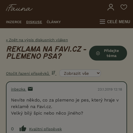
CELÉ MENU
INZERCE
DISKUSE
ČLÁNKY
« Zpět na výpis diskusních vláken
REKLAMA NA FAVI.CZ -
Přidejte
PLEMENO PSA?
téma
Otočit řazení příspěvků
inbezka
23.1.2019 12:18
Nevíte někdo, co za plemeno je pes, který hraje v
reklamě na Favi.cz.
Velký bílý špic nebo něco jiného?
0
Kvalitní příspěvek