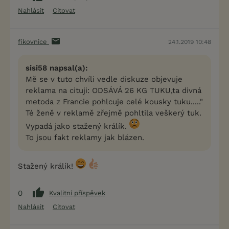
Nahlásit
Citovat
fikovnice
24.1.2019 10:48
sisi58 napsal(a):
Mě se v tuto chvíli vedle diskuze objevuje
reklama na cituji: ODSÁVÁ 26 KG TUKU,ta divná
metoda z Francie pohlcuje celé kousky tuku....."
Té ženě v reklamě zřejmě pohltila veškerý tuk.
Vypadá jako stažený králík.
To jsou fakt reklamy jak blázen.
Stažený králík!
0
Kvalitní příspěvek
Nahlásit
Citovat