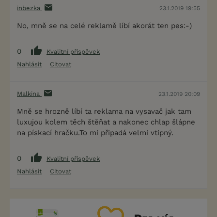
inbezka
23.1.2019 19:55
No, mně se na celé reklamě líbí akorát ten pes:-)
0
Kvalitní příspěvek
Nahlásit
Citovat
Malkina
23.1.2019 20:09
Mně se hrozně líbí ta reklama na vysavač jak tam
luxujou kolem těch štěňat a nakonec chlap šlápne
na pískací hračku.To mi připadá velmi vtipný.
0
Kvalitní příspěvek
Nahlásit
Citovat