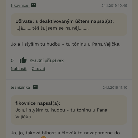
fikovnice
24.1.2019 10:49
Uživatel s deaktivovaným účtem napsal(a):
...já........těšila jsem se na něj........
Jo a i slyším tu hudbu - tu tóninu u Pana Vajíčka.
0
Kvalitní příspěvek
Nahlásit
Citovat
lesnížínka
24.1.2019 11:10
fikovnice napsal(a):
Jo a i slyším tu hudbu - tu tóninu u Pana
Vajíčka.
Jo, jo, taková blbost a člověk to nezapomene do