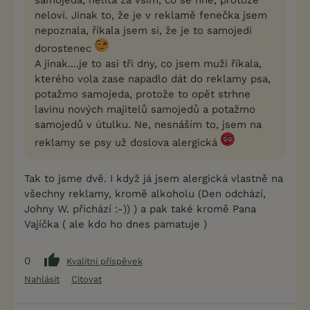
samojeda, nelítá za vším, co se hne, protože
neloví. Jinak to, že je v reklamě fenečka jsem
nepoznala, říkala jsem si, že je to samojedí
dorostenec
A jinak....je to asi tři dny, co jsem muži říkala,
kterého vola zase napadlo dát do reklamy psa,
potažmo samojeda, protože to opět strhne
lavinu nových majitelů samojedů a potažmo
samojedů v útulku. Ne, nesnáším to, jsem na
reklamy se psy už doslova alergická
Tak to jsme dvě. I když já jsem alergická vlastně na
všechny reklamy, kromě alkoholu (Den odchází,
Johny W. přichází :-)) ) a pak také kromě Pana
Vajíčka ( ale kdo ho dnes pamatuje )
0
Kvalitní příspěvek
Nahlásit
Citovat