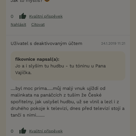
Jak to myslíš?
0
Kvalitní příspěvek
Nahlásit
Citovat
Uživatel s deaktivovaným účtem
24.1.2019 11:21
fikovnice napsal(a):
Jo a i slyším tu hudbu - tu tóninu u Pana
Vajíčka.
....byl moc prima.....můj malý vnuk ujíždí od
malinkata na panáčcích z tuším že České
spořitelny, jak uslyšel hudbu, už se vlnil a lezl i z
druhého pokoje k televizi, dnes před televizí stojí a
tančí s nimi.......
0
Kvalitní příspěvek