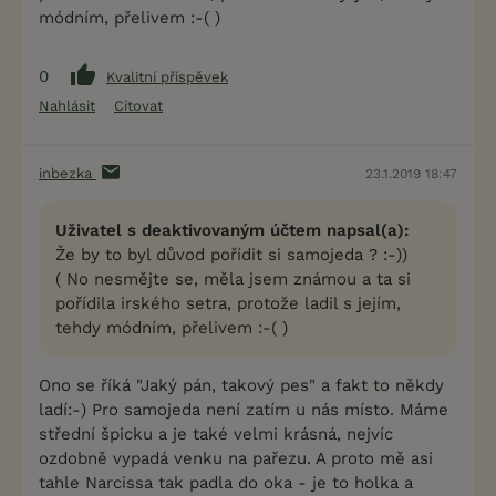
módním, přelivem :-( )
0
Kvalitní příspěvek
Nahlásit
Citovat
inbezka
23.1.2019 18:47
Uživatel s deaktivovaným účtem napsal(a):
Že by to byl důvod pořídit si samojeda ? :-))
( No nesmějte se, měla jsem známou a ta si
pořídila irského setra, protože ladil s jejím,
tehdy módním, přelivem :-( )
Ono se říká "Jaký pán, takový pes" a fakt to někdy
ladí:-) Pro samojeda není zatím u nás místo. Máme
střední špicku a je také velmi krásná, nejvíc
ozdobně vypadá venku na pařezu. A proto mě asi
tahle Narcissa tak padla do oka - je to holka a