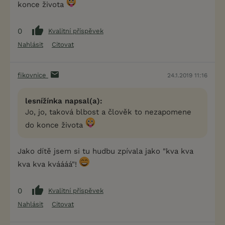
konce života
0
Kvalitní příspěvek
Nahlásit
Citovat
fikovnice
24.1.2019 11:16
lesnížínka napsal(a):
Jo, jo, taková blbost a člověk to nezapomene
do konce života
Jako dítě jsem si tu hudbu zpívala jako "kva kva
kva kva kváááá"!
0
Kvalitní příspěvek
Nahlásit
Citovat