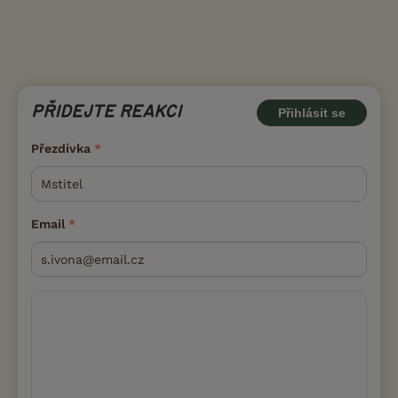
PŘIDEJTE REAKCI
Přihlásit se
Přezdívka
Email