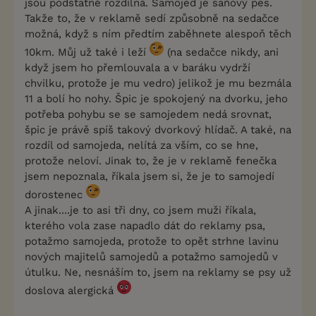
jsou podstatně rozdílná. Samojed je saňový pes.
Takže to, že v reklamě sedí způsobně na sedačce
možná, když s ním předtím zaběhnete alespoň těch
10km. Můj už také i leží
(na sedačce nikdy, ani
když jsem ho přemlouvala a v baráku vydrží
chvilku, protože je mu vedro) jelikož je mu bezmála
11 a bolí ho nohy. Špic je spokojený na dvorku, jeho
potřeba pohybu se se samojedem nedá srovnat,
špic je právě spíš takový dvorkový hlídač. A také, na
rozdíl od samojeda, nelítá za vším, co se hne,
protože neloví. Jinak to, že je v reklamě fenečka
jsem nepoznala, říkala jsem si, že je to samojedí
dorostenec
A jinak....je to asi tři dny, co jsem muži říkala,
kterého vola zase napadlo dát do reklamy psa,
potažmo samojeda, protože to opět strhne lavinu
nových majitelů samojedů a potažmo samojedů v
útulku. Ne, nesnáším to, jsem na reklamy se psy už
doslova alergická