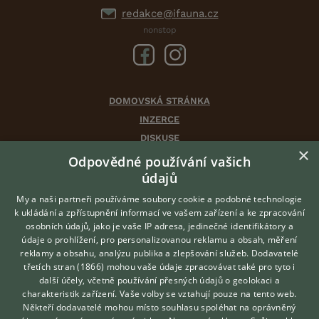
redakce@ifauna.cz
nonstop
DOMOVSKÁ STRÁNKA
INZERCE
DISKUSE
×
ČLÁNKY
Odpovědné používání vašich
CHOVATELSKÉ STANICE
údajů
ATLAS
My a naši partneři používáme soubory cookie a podobné technologie
VÝBĚR VHODNÉHO PLEMENE
k ukládání a zpřístupnění informací ve vašem zařízení a ke zpracování
osobních údajů, jako je vaše IP adresa, jedinečné identifikátory a
údaje o prohlížení, pro personalizovanou reklamu a obsah, měření
O nás
reklamy a obsahu, analýzu publika a zlepšování služeb.
Dodavatelé
třetích stran (1866)
mohou vaše údaje zpracovávat také pro tyto i
Kontakt
Hledáte zvířecího kamaráda?
další účely, včetně používání přesných údajů o geolokaci a
Zdarma vám poradí
Možnosti zvýraznění inzerátů
charakteristik zařízení. Vaše volby se vztahují pouze na tento web.
VETERINÁŘ ONLINE
Podmínky užití
Někteří dodavatelé mohou místo souhlasu spoléhat na oprávněný
KONZULTOVAT S