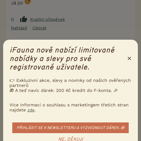
Já jo!
0
Kvalitní příspěvek
Nahlásit
Citovat
sisi58
24.1.2019 09:04
iFauna nově nabízí limitované
×
nabídky a slevy pro své
Mě se v tuto chvíli vedle diskuze objevuje reklama
na cituji: ODSÁVÁ 26 KG TUKU,ta divná metoda z
registrované uživatele.
Francie pohlcuje celé kousky tuku....."
Té ženě v reklamě zřejmě pohltila veškerý tuk.
👉 Exkluzivní akce, slevy a novinky od našich ověřených
partnerů
Vypadá jako stažený králík.
🎁 A teď navíc dárek: 200 Kč kredit do F-konta. 🎉
To jsou fakt reklamy jak blázen.
Více informací o souhlasu s marketingem třetích stran
najdete
.
zde
1
Kvalitní příspěvek
Nahlásit
Citovat
PŘIHLÁSIT SE K NEWSLETTERU A VYZVEDNOUT DÁREK. 🎁
lesnížínka
24.1.2019 10:14
NE, DĚKUJI