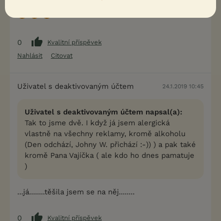
0
Kvalitní příspěvek
Nahlásit
Citovat
Uživatel s deaktivovaným účtem
24.1.2019 10:45
Uživatel s deaktivovaným účtem napsal(a):
Tak to jsme dvě. I když já jsem alergická
vlastně na všechny reklamy, kromě alkoholu
(Den odchází, Johny W. přichází :-)) ) a pak také
kromě Pana Vajíčka ( ale kdo ho dnes pamatuje
)
...já........těšila jsem se na něj........
0
Kvalitní příspěvek