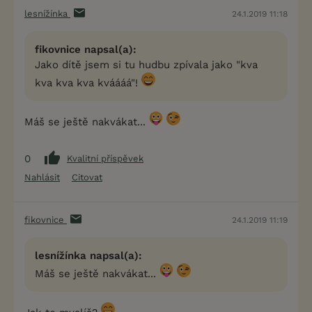
lesnížínka
24.1.2019 11:18
fikovnice napsal(a):
Jako dítě jsem si tu hudbu zpívala jako "kva
kva kva kva kváááá"!
Máš se ještě nakvákat...
0
Kvalitní příspěvek
Nahlásit
Citovat
fikovnice
24.1.2019 11:19
lesnížínka napsal(a):
Máš se ještě nakvákat...