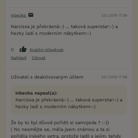
inbezka
23.1.2019 17:06
Narcissa je překrásná:-) ... taková superstar:-) a
hezky ladí s moderním nábytkem:-)
0
Kvalitní příspěvek
Nahlásit
Citovat
Uživatel s deaktivovaným účtem
23.1.2019 17:56
inbezka napsal(a):
Narcissa je překrásná:-) ... taková superstar:-) a
hezky ladí s moderním nábytkem:-)
Že by to byl důvod pořídit si samojeda ? :-))
( No nesmějte se, měla jsem známou a ta si
pořídila irského setra, protože ladil s jejím, tehdy