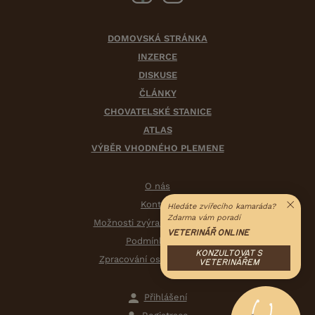
DOMOVSKÁ STRÁNKA
INZERCE
DISKUSE
ČLÁNKY
CHOVATELSKÉ STANICE
ATLAS
VÝBĚR VHODNÉHO PLEMENE
O nás
Kontakt
Hledáte zvířecího kamaráda?
Zdarma vám poradí
Možnosti zvýraznění inzerátů
VETERINÁŘ ONLINE
Podmínky užití
KONZULTOVAT S
Zpracování osobních údajů
VETERINÁŘEM
Přihlášení