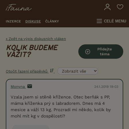
CELÉ MENU
INZERCE
DISKUSE
ČLÁNKY
« Zpět na výpis diskusních vláken
KOLIK BUDEME
Přidejte
VÁŽIT?
téma
Otočit řazení příspěvků
Monyna
24.1.2019 19:03
Vzala jsem si stěně křížence. Otec berňák s PP,
máma kříženka prý s labradorem. Dnes má 4
mesice a váží 13 kg. Prozradí mi někdo, kolik by
mohl mít kg v dospělosti?