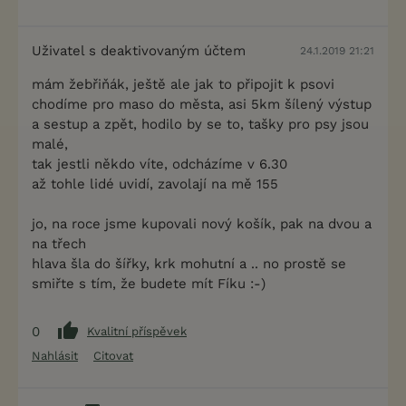
Uživatel s deaktivovaným účtem
24.1.2019 21:21
mám žebřiňák, ještě ale jak to připojit k psovi
chodíme pro maso do města, asi 5km šílený výstup
a sestup a zpět, hodilo by se to, tašky pro psy jsou
malé,
tak jestli někdo víte, odcházíme v 6.30
až tohle lidé uvidí, zavolají na mě 155
jo, na roce jsme kupovali nový košík, pak na dvou a
na třech
hlava šla do šířky, krk mohutní a .. no prostě se
smiřte s tím, že budete mít Fíku :-)
0
Kvalitní příspěvek
Nahlásit
Citovat