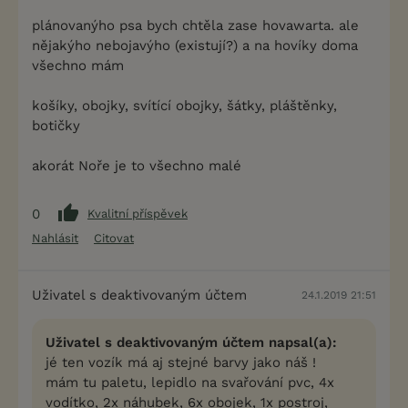
plánovanýho psa bych chtěla zase hovawarta. ale
nějakýho nebojavýho (existují?) a na hovíky doma
všechno mám
košíky, obojky, svítící obojky, šátky, pláštěnky,
botičky
akorát Noře je to všechno malé
0
Kvalitní příspěvek
Nahlásit
Citovat
Uživatel s deaktivovaným účtem
24.1.2019 21:51
Uživatel s deaktivovaným účtem napsal(a):
jé ten vozík má aj stejné barvy jako náš !
mám tu paletu, lepidlo na svařování pvc, 4x
vodítko, 2x náhubek, 6x obojek, 1x postroj,