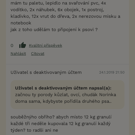
mám tu paletu, lepidlo na svařování pvc, 4x
vodítko, 2x náhubek, 6x obojek, 1x postroj,
kladívko, 12x vrut do dřeva, 2x nerezovou misku a
notebook
jak z toho udělám to připojení k psovi ?
0
Kvalitní příspěvek
Nahlásit
Citovat
Uživatel s deaktivovaným účtem
24.1.2019 21:50
Uživatel s deaktivovaným účtem napsal(a):
začnou ty porody kůzlat, ovcí, chudák Norinka
doma sama, kdybyste pořídila druhého psa..
souběžnýho obřího? abych místo 12 kg granulí
každé tři neděle kupovala 12 kg granulí každý
týden? to radši ani ne