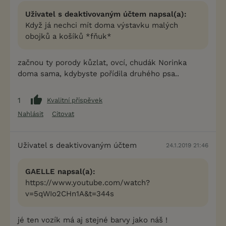
Uživatel s deaktivovaným účtem napsal(a):
Když já nechci mít doma výstavku malých
obojků a košíků *fňuk*
začnou ty porody kůzlat, ovcí, chudák Norinka
doma sama, kdybyste pořídila druhého psa..
1
Kvalitní příspěvek
Nahlásit
Citovat
Uživatel s deaktivovaným účtem
24.1.2019 21:46
GAELLE napsal(a):
https://www.youtube.com/watch?
v=5qWIo2CHn1A&t=344s
jé ten vozík má aj stejné barvy jako náš !