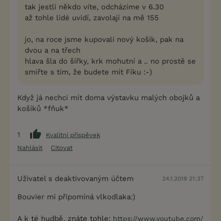
tak jestli někdo víte, odcházíme v 6.30
až tohle lidé uvidí, zavolají na mě 155
jo, na roce jsme kupovali nový košík, pak na
dvou a na třech
hlava šla do šířky, krk mohutní a .. no prostě se
smiřte s tím, že budete mít Fíku :-)
Když já nechci mít doma výstavku malých obojků a
košíků *fňuk*
1
Kvalitní příspěvek
Nahlásit
Citovat
Uživatel s deaktivovaným účtem
24.1.2019 21:37
Bouvier mi připomíná vlkodlaka:)
A k té hudbě, znáte tohle:
https://www.youtube.com/