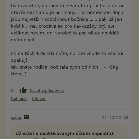
tvarovatelné, ale nevím nevím ten prostor dole na
otevřenou tlamu je asi malý.... na německou dogu
jsou největší ? roztáhnout bočnice....... pak už jen
kyblík .. ne, prodává se pro kavkazáky prý, ale
velikost nevím, oni výrobci ty psy nikdy neviděli,
mám pocit
mi se těch 15% zdá málo, no, ale všude to všichni
opakují
tak znáte rodiče, počítala bych od nich + - 10kg
třeba ?
0
Kvalitní příspěvek
Nahlásit
Citovat
saola
24.1.2019 21:06
Uživatel s deaktivovaným účtem napsal(a):