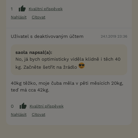
1
Kvalitní příspěvek
Nahlásit
Citovat
Uživatel s deaktivovaným účtem
24.1.2019 23:36
saola napsal(a):
No, já bych optimisticky viděla klidně i těch 40
kg. Začněte šetřit na žrádlo
40kg těžko, moje čuba měla v pěti měsících 20kg,
teď má cca 42kg.
0
Kvalitní příspěvek
Nahlásit
Citovat