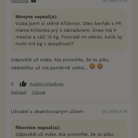
fikovnice
24.1.2019 21:13
Monyna napsal(a):
Vzala jsem si stěně křížence. Otec berňák s PP,
máma kříženka prý s labradorem. Dnes má 4
mesice a váží 13 kg. Prozradí mi někdo, kolik by
mohl mít kg v dospělosti?
Odpovědi už máte. Ale promiňte, že to píšu:
nádobíčko už má poměrně velké...
0
Kvalitní příspěvek
Nahlásit
Citovat
Uživatel s deaktivovaným účtem
24.1.2019 21:16
fikovnice napsal(a):
Odpovědi už máte. Ale promiňte, že to píšu: