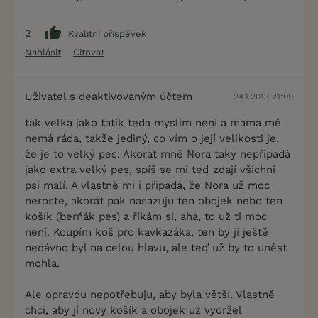
2
Kvalitní příspěvek
Nahlásit
Citovat
Uživatel s deaktivovaným účtem
24.1.2019 21:09
tak velká jako tatík teda myslím není a máma mě
nemá ráda, takže jediný, co vím o její velikosti je,
že je to velký pes. Akorát mně Nora taky nepřipadá
jako extra velký pes, spíš se mi teď zdají všichni
psi malí. A vlastně mi i připadá, že Nora už moc
neroste, akorát pak nasazuju ten obojek nebo ten
košík (berňák pes) a říkám si, aha, to už ti moc
není. Koupím koš pro kavkazáka, ten by jí ještě
nedávno byl na celou hlavu, ale teď už by to unést
mohla.
Ale opravdu nepotřebuju, aby byla větší. Vlastně
chci, aby jí nový košík a obojek už vydržel