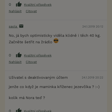
0
Kvalitní příspěvek
Nahlásit
Citovat
saola
24.1.2019 20:12
No, já bych optimisticky viděla klidně i těch 40 kg.
Začněte šetřit na žrádlo
0
Kvalitní příspěvek
Nahlásit
Citovat
Uživatel s deaktivovaným účtem
24.1.2019 20:22
jenže co když je maminka kříženec jezevčíka ? :-)
kolik má Nora teď ?
0
Kvalitní příspěvek