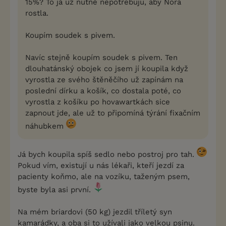
15%? To já už nutně nepotřebuju, aby Nora
rostla.
Koupím soudek s pivem.
Navíc stejně koupím soudek s pivem. Ten
dlouhatánský obojek co jsem jí koupila když
vyrostla ze svého štěněčího už zapínám na
poslední dírku a košík, co dostala poté, co
vyrostla z košíku po hovawartkách sice
zapnout jde, ale už to připomíná týrání fixačním
náhubkem
Já bych koupila spíš sedlo nebo postroj pro tah.
Pokud vím, existují u nás lékaři, kteří jezdí za
pacienty koňmo, ale na vozíku, taženým psem,
byste byla asi první.
Na mém briardovi (50 kg) jezdil tříletý syn
kamarádky, a oba si to užívali jako velkou psinu.