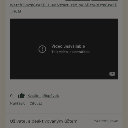
watch?v=YgGzAKP_HuM&start_radio=1&list=RDYgGzAKP
_HuM
0
Kvalitní příspěvek
Nahlásit
Citovat
Uživatel s deaktivovaným účtem
24.1.2019 21:40