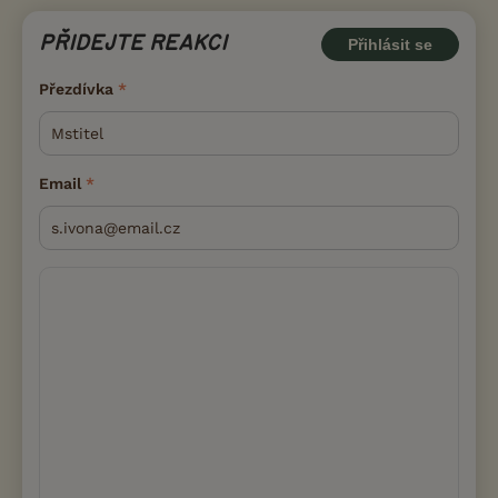
PŘIDEJTE REAKCI
Přihlásit se
Přezdívka
Email