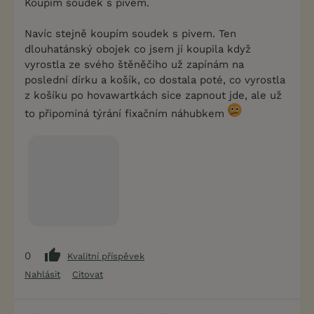
Koupím soudek s pivem.
Navíc stejně koupím soudek s pivem. Ten
dlouhatánský obojek co jsem jí koupila když
vyrostla ze svého štěněčího už zapínám na
poslední dírku a košík, co dostala poté, co vyrostla
z košíku po hovawartkách sice zapnout jde, ale už
to připomíná týrání fixačním náhubkem
0
Kvalitní příspěvek
Nahlásit
Citovat