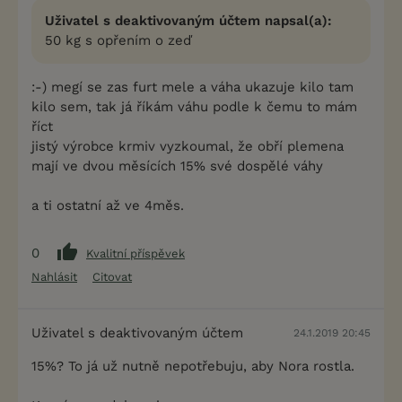
Uživatel s deaktivovaným účtem napsal(a):
50 kg s opřením o zeď
:-) megí se zas furt mele a váha ukazuje kilo tam
kilo sem, tak já říkám váhu podle k čemu to mám
říct
jistý výrobce krmiv vyzkoumal, že obří plemena
mají ve dvou měsících 15% své dospělé váhy
a ti ostatní až ve 4měs.
0
Kvalitní příspěvek
Nahlásit
Citovat
Uživatel s deaktivovaným účtem
24.1.2019 20:45
15%? To já už nutně nepotřebuju, aby Nora rostla.