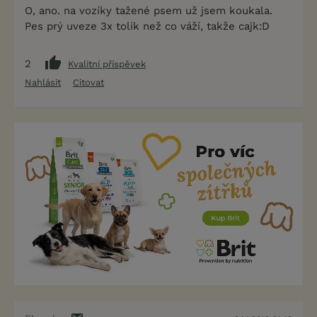
O, ano. na vozíky tažené psem už jsem koukala.
Pes prý uveze 3x tolik než co váží, takže cajk:D
2
Kvalitní příspěvek
Nahlásit
Citovat