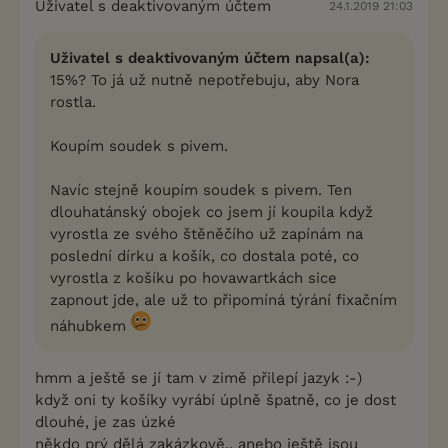
Uživatel s deaktivovaným účtem
24.1.2019 21:03
Uživatel s deaktivovaným účtem napsal(a):
15%? To já už nutně nepotřebuju, aby Nora
rostla.
Koupím soudek s pivem.
Navíc stejně koupím soudek s pivem. Ten
dlouhatánský obojek co jsem jí koupila když
vyrostla ze svého štěněčího už zapínám na
poslední dírku a košík, co dostala poté, co
vyrostla z košíku po hovawartkách sice
zapnout jde, ale už to připomíná týrání fixačním
náhubkem
hmm a ještě se jí tam v zimě přilepí jazyk :-)
když oni ty košíky vyrábí úplně špatně, co je dost
dlouhé, je zas úzké
někdo prý dělá zakázkově.. anebo ještě jsou