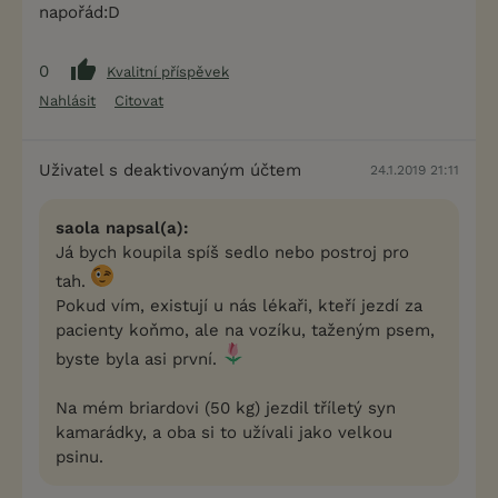
napořád:D
0
Kvalitní příspěvek
Nahlásit
Citovat
Uživatel s deaktivovaným účtem
24.1.2019 21:11
saola napsal(a):
Já bych koupila spíš sedlo nebo postroj pro
tah.
Pokud vím, existují u nás lékaři, kteří jezdí za
pacienty koňmo, ale na vozíku, taženým psem,
byste byla asi první.
Na mém briardovi (50 kg) jezdil tříletý syn
kamarádky, a oba si to užívali jako velkou
psinu.