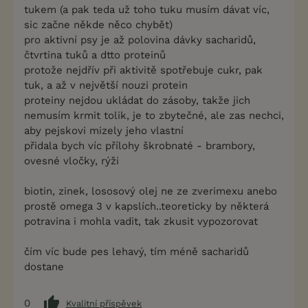
tukem (a pak teda už toho tuku musím dávat víc,
sic začne někde něco chybět)
pro aktivní psy je až polovina dávky sacharidů,
čtvrtina tuků a dtto proteinů
protože nejdřív při aktivitě spotřebuje cukr, pak
tuk, a až v největší nouzi protein
proteiny nejdou ukládat do zásoby, takže jich
nemusím krmit tolik, je to zbytečné, ale zas nechci,
aby pejskovi mizely jeho vlastní
přidala bych víc přílohy škrobnaté - brambory,
ovesné vločky, rýži
biotin, zinek, lososový olej ne ze zverimexu anebo
prostě omega 3 v kapslích..teoreticky by některá
potravina i mohla vadit, tak zkusit vypozorovat
čím víc bude pes lehavý, tím méně sacharidů
dostane
0
Kvalitní příspěvek