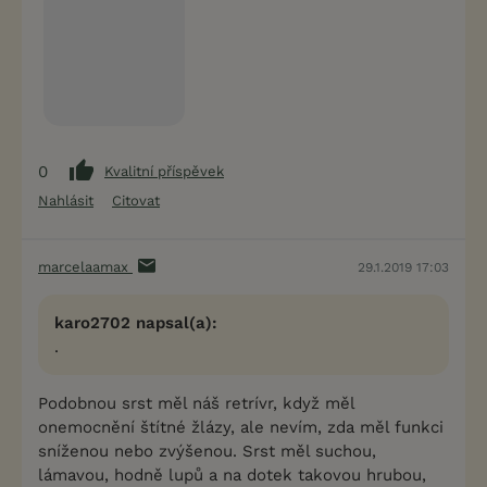
0
Kvalitní příspěvek
Nahlásit
Citovat
marcelaamax
29.1.2019 17:03
karo2702 napsal(a):
.
Podobnou srst měl náš retrívr, když měl
onemocnění štítné žlázy, ale nevím, zda měl funkci
sníženou nebo zvýšenou. Srst měl suchou,
lámavou, hodně lupů a na dotek takovou hrubou,