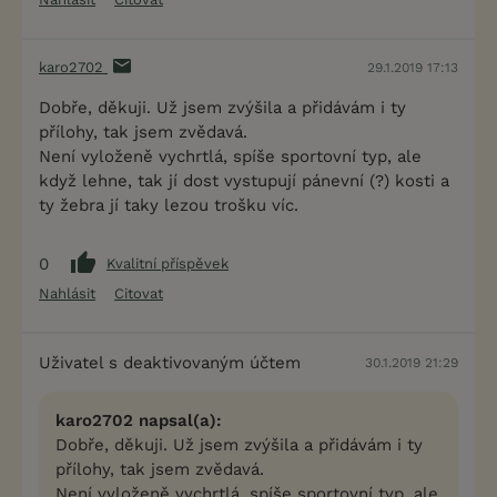
karo2702
29.1.2019 17:13
Dobře, děkuji. Už jsem zvýšila a přidávám i ty
přílohy, tak jsem zvědavá.
Není vyloženě vychrtlá, spíše sportovní typ, ale
když lehne, tak jí dost vystupují pánevní (?) kosti a
ty žebra jí taky lezou trošku víc.
0
Kvalitní příspěvek
Nahlásit
Citovat
Uživatel s deaktivovaným účtem
30.1.2019 21:29
karo2702 napsal(a):
Dobře, děkuji. Už jsem zvýšila a přidávám i ty
přílohy, tak jsem zvědavá.
Není vyloženě vychrtlá, spíše sportovní typ, ale