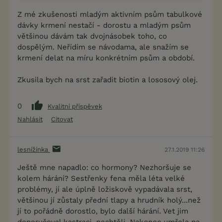
Z mé zkušenosti mladým aktivním psům tabulkové
dávky krmení nestačí - dorostu a mladým psům
většinou dávám tak dvojnásobek toho, co
dospělým. Neřídím se návodama, ale snažím se
krmení delat na míru konkrétním psům a období.
Zkusila bych na srst zařadit biotin a lososový olej.
0
Kvalitní příspěvek
Nahlásit
Citovat
lesnížínka
27.1.2019 11:26
Ještě mne napadlo: co hormony? Nezhoršuje se
kolem hárání? Sestřenky fena měla léta velké
problémy, jí ale úplně ložiskově vypadávala srst,
většinou jí zůstaly přední tlapy a hrudník holý...než
jí to pořádně dorostlo, bylo další hárání. Vet jim