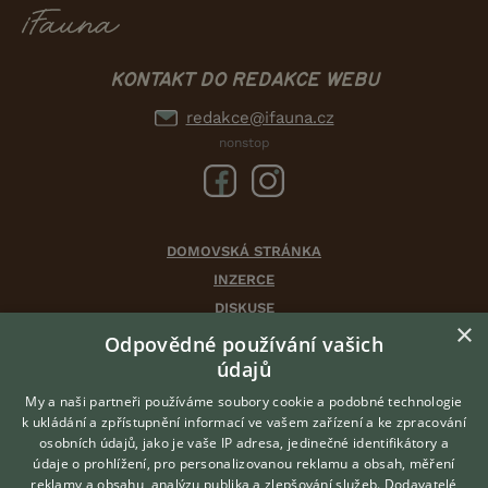
KONTAKT DO REDAKCE WEBU
redakce@ifauna.cz
nonstop
DOMOVSKÁ STRÁNKA
INZERCE
DISKUSE
×
ČLÁNKY
Odpovědné používání vašich
CHOVATELSKÉ STANICE
údajů
ATLAS
My a naši partneři používáme soubory cookie a podobné technologie
VÝBĚR VHODNÉHO PLEMENE
k ukládání a zpřístupnění informací ve vašem zařízení a ke zpracování
osobních údajů, jako je vaše IP adresa, jedinečné identifikátory a
údaje o prohlížení, pro personalizovanou reklamu a obsah, měření
O nás
reklamy a obsahu, analýzu publika a zlepšování služeb.
Dodavatelé