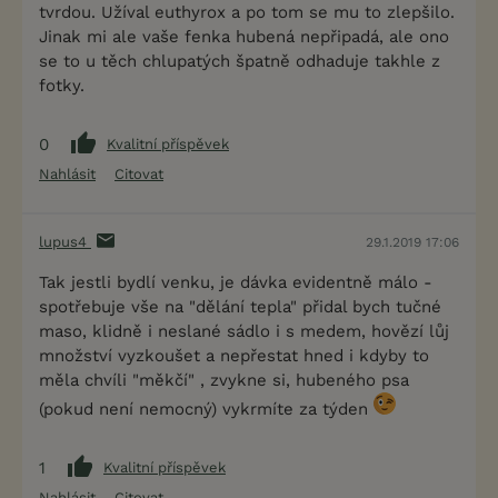
tvrdou. Užíval euthyrox a po tom se mu to zlepšilo.
Jinak mi ale vaše fenka hubená nepřipadá, ale ono
se to u těch chlupatých špatně odhaduje takhle z
fotky.
0
Kvalitní příspěvek
Nahlásit
Citovat
lupus4
29.1.2019 17:06
Tak jestli bydlí venku, je dávka evidentně málo -
spotřebuje vše na "dělání tepla" přidal bych tučné
maso, klidně i neslané sádlo i s medem, hovězí lůj
množství vyzkoušet a nepřestat hned i kdyby to
měla chvíli "měkčí" , zvykne si, hubeného psa
(pokud není nemocný) vykrmíte za týden
1
Kvalitní příspěvek
Nahlásit
Citovat