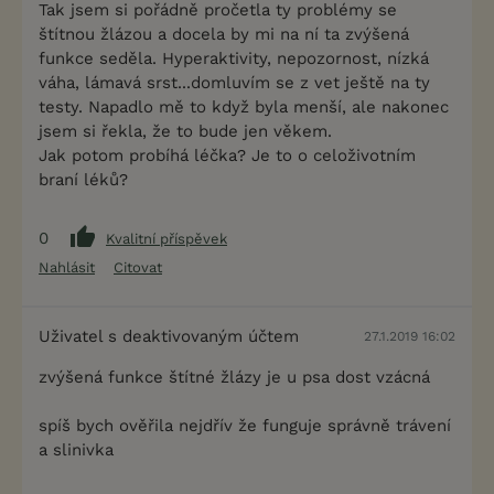
Tak jsem si pořádně pročetla ty problémy se
štítnou žlázou a docela by mi na ní ta zvýšená
funkce seděla. Hyperaktivity, nepozornost, nízká
váha, lámavá srst...domluvím se z vet ještě na ty
testy. Napadlo mě to když byla menší, ale nakonec
jsem si řekla, že to bude jen věkem.
Jak potom probíhá léčka? Je to o celoživotním
braní léků?
0
Kvalitní příspěvek
Nahlásit
Citovat
Uživatel s deaktivovaným účtem
27.1.2019 16:02
zvýšená funkce štítné žlázy je u psa dost vzácná
spíš bych ověřila nejdřív že funguje správně trávení
a slinivka