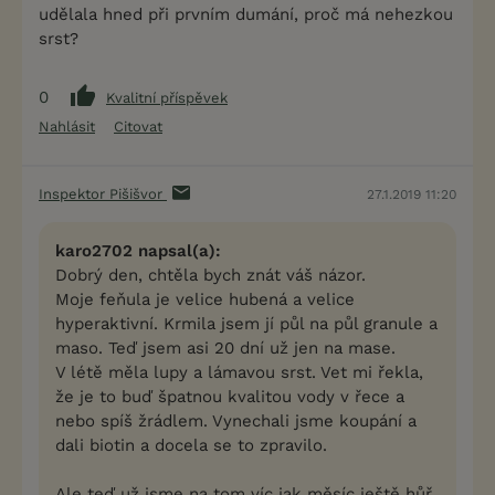
udělala hned při prvním dumání, proč má nehezkou
srst?
0
Kvalitní příspěvek
Nahlásit
Citovat
Inspektor Pišišvor
27.1.2019 11:20
karo2702 napsal(a):
Dobrý den, chtěla bych znát váš názor.
Moje feňula je velice hubená a velice
hyperaktivní. Krmila jsem jí půl na půl granule a
maso. Teď jsem asi 20 dní už jen na mase.
V létě měla lupy a lámavou srst. Vet mi řekla,
že je to buď špatnou kvalitou vody v řece a
nebo spíš žrádlem. Vynechali jsme koupání a
dali biotin a docela se to zpravilo.
Ale teď už jsme na tom víc jak měsíc ještě hůř,