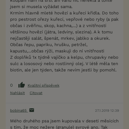
koupání nám na srst ani váhu nic neřekla a tohle
jsem si musela vyžádat sama.
Krmím hlavně mleté hovězí a kuřecí křídla. Do toho
pro pestrost ořezy kuřecí, vepřové nebo ryby (a pak
občas i zvěřinu, skop, kachna,...) a z vnitřností
většinou hovězí (játra, ledviny, slezina). A k tomu
nejčastěji salát, špenát, mrkev, jablko a okurek.
Občas řepu, papriku, hrušku, petržel,
kapustu,...občas rýži, maskuji do ní vnitřnosti
Z doplňků 1x týdně vajíčko a kelpu, chrupavky nebo
sulc a lososový nebo rostlinný olej. V létě měla ten
biotin, ale jen týden, takže nevím jestli by pomohl.
0
Kvalitní příspěvek
Nahlásit
Citovat
bobina65
27.1.2019 12:39
Mého druhého psa jsem kupovala v deseti měsících
s tím, že moc nežere (granule) syrové ano. Tak