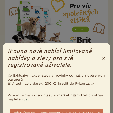
iFauna nově nabízí limitované
×
nabídky a slevy pro své
registrované uživatele.
Uživatel s deaktivovaným účtem
27.1.2019 18:54
tak zeleninu vařit anebo fakt ovesné vločky a
👉 Exkluzivní akce, slevy a novinky od našich ověřených
partnerů
podobně, protože kostí a masa (já beru jako celek)
🎁 A teď navíc dárek: 200 Kč kredit do F-konta. 🎉
je 70% a zbytek nedobře využitelné cukry, takže
pes spotřebovává své zásoby a hubne
Více informací o souhlasu s marketingem třetích stran
najdete
.
zde
já to dělám tak, že dám kompletní kuře (krmím
dvakrát denně a kuře je max na tři dávky) a