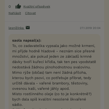
0
Kvalitní příspěvek
Nahlásit
Citovat
lesnížínka
27.1.2019 20:04
saola napsal(a):
To, co zadavatelka vypsala jako možné krmení,
mi přijde hodně hladové - neznám sice přesné
množství, ale pokud jeden ze základů krmné
dávky tvoří kuřecí křídla, tak ten pes vpodstatě
nedostává žádnou plnohodnotnou svalovinu.
Mimo rýže (občas) tam není žádná příloha,
kterou bych psovi, co potřebuje přibrat, tedy
určitě dávala - vařené brambory, těstoviny,
ovesnou kaši, vařené jáhly apod.
Místo rostlinného oleje (co to je konkrétně?)
bych dala spíš kvalitní nesolené škvařené
sádlo.