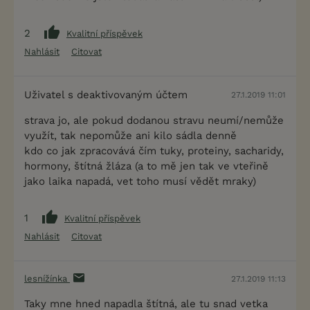
2
Kvalitní příspěvek
Nahlásit
Citovat
Uživatel s deaktivovaným účtem
27.1.2019 11:01
strava jo, ale pokud dodanou stravu neumí/nemůže
využít, tak nepomůže ani kilo sádla denně
kdo co jak zpracovává čím tuky, proteiny, sacharidy,
hormony, štítná žláza (a to mě jen tak ve vteřině
jako laika napadá, vet toho musí vědět mraky)
1
Kvalitní příspěvek
Nahlásit
Citovat
lesnížínka
27.1.2019 11:13
Taky mne hned napadla štítná, ale tu snad vetka