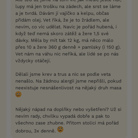
lupy má jen trošku na zádech, ale srst se láme
a je tvrdá. Dávám jí vajíčko a kelpu, občas
přidám olej. Vet říká, že je to žrádlem, ale
nevím, co víc udělat. Navíc je pořád hubená, i
když teď nemá skoro zátěž a žere 1,5 své
dávky. Měla by mít tak 12 kg, má něco málo
přes 10 a žere 360 g denně + pamlsky (i 150 g).
Vet nám na váhu nic neříká, ale lidé se po nás
vždycky otáčejí.
Dělali jsme krev a trus a nic se podle veta
nenašlo. Na žádnou alergii jsme nepřišli, pokud
neexistuje nesnášenlivost na nějaký druh masa
Nějaký nápad na doplňky nebo vyšetření? Už si
nevím rady, chvilku vypadá dobře a pak to
všechno zase zhubne. Přitom stolici má pořád
dobrou, 3x denně.