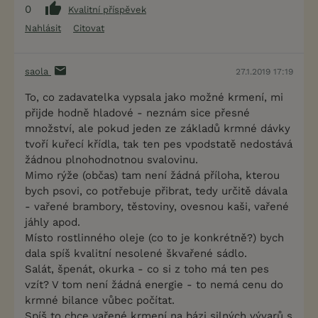
0
Kvalitní příspěvek
Nahlásit
Citovat
saola
27.1.2019 17:19
To, co zadavatelka vypsala jako možné krmení, mi
přijde hodně hladové - neznám sice přesné
množství, ale pokud jeden ze základů krmné dávky
tvoří kuřecí křídla, tak ten pes vpodstatě nedostává
žádnou plnohodnotnou svalovinu.
Mimo rýže (občas) tam není žádná příloha, kterou
bych psovi, co potřebuje přibrat, tedy určitě dávala
- vařené brambory, těstoviny, ovesnou kaši, vařené
jáhly apod.
Místo rostlinného oleje (co to je konkrétně?) bych
dala spíš kvalitní nesolené škvařené sádlo.
Salát, špenát, okurka - co si z toho má ten pes
vzít? V tom není žádná energie - to nemá cenu do
krmné bilance vůbec počítat.
Spíš to chce vařené krmení na bázi silných vývarů s