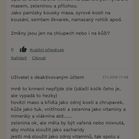
masem, zeleninou a přílohou.
Jako pamlsky kousky masa, syrové kosti na
kousání, semtam škvarek, namazaný rohlík apod.
Změny jsou jen na chlupech nebo i na kůži?
0
Kvalitní příspěvek
Nahlásit
Citovat
Uživatel s deaktivovaným účtem
27.1.2019 17:48
mně to krmení nepřijde zle (záleží kolik čeho je,
ale vypadá to hezky)
hovězí maso a křídla jako zdroj kostí a chrupavek,
kůže jako tuk, vnitřnosti a zelenina jako vitaminy a
minerály a vláknina atd.......
zelenina ok, ale měla by být vařená nebo mixnutá,
aby mohla sloužit jako sacharidy
jestli má sloužit jako zdroj vitaminů, tak spolu s