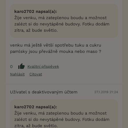
karo2702 napsal(a):
Žije venku, má zateplenou boudu a možnost
zalézt si do nevytápěné budovy. Fotku dodám
zítra, až bude světlo.
venku má ještě větší spotřebu tuku a cukru
pamlsky jsou převážně mouka nebo maso ?
0
Kvalitní příspěvek
Nahlásit
Citovat
Uživatel s deaktivovaným účtem
27.1.2019 21:24
karo2702 napsal(a):
Žije venku, má zateplenou boudu a možnost
zalézt si do nevytápěné budovy. Fotku dodám
zítra, až bude světlo.