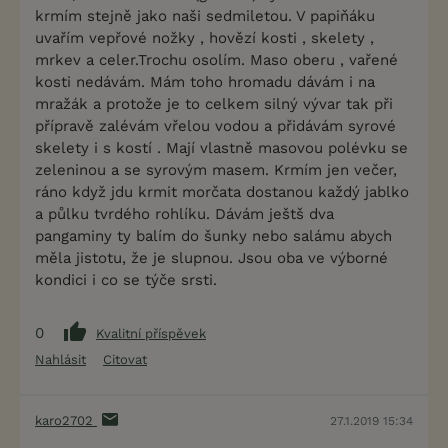
krmím stejně jako naši sedmiletou. V papiňáku
uvařím vepřové nožky , hovězí kosti , skelety ,
mrkev a celer.Trochu osolím. Maso oberu , vařené
kosti nedávám. Mám toho hromadu dávám i na
mražák a protože je to celkem silný vývar tak při
přípravě zalévám vřelou vodou a přidávám syrové
skelety i s kostí . Mají vlastně masovou polévku se
zeleninou a se syrovým masem. Krmím jen večer,
ráno když jdu krmit morčata dostanou každý jablko
a půlku tvrdého rohlíku. Dávám ještš dva
pangaminy ty balím do šunky nebo salámu abych
měla jistotu, že je slupnou. Jsou oba ve výborné
kondici i co se týče srsti.
0
Kvalitní příspěvek
Nahlásit
Citovat
karo2702
27.1.2019 15:34