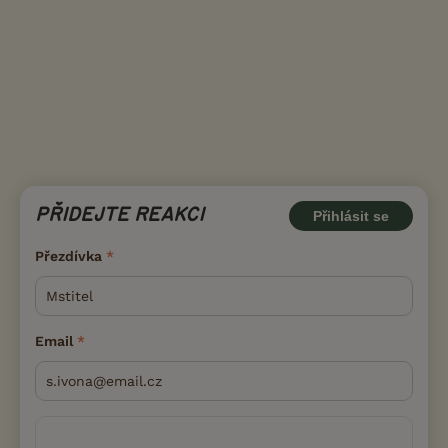
PŘIDEJTE REAKCI
Přihlásit se
Přezdívka
Email