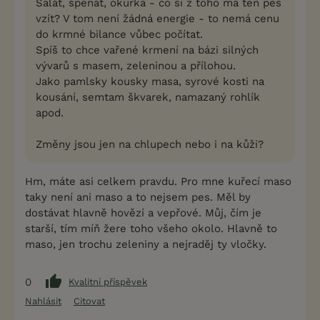
Salát, špenát, okurka - co si z toho má ten pes
vzít? V tom není žádná energie - to nemá cenu
do krmné bilance vůbec počítat.
Spíš to chce vařené krmení na bázi silných
vývarů s masem, zeleninou a přílohou.
Jako pamlsky kousky masa, syrové kosti na
kousání, semtam škvarek, namazaný rohlík
apod.
Změny jsou jen na chlupech nebo i na kůži?
Hm, máte asi celkem pravdu. Pro mne kuřecí maso
taky není ani maso a to nejsem pes. Měl by
dostávat hlavně hovězí a vepřové. Můj, čím je
starší, tím míň žere toho všeho okolo. Hlavně to
maso, jen trochu zeleniny a nejraděj ty vločky.
0
Kvalitní příspěvek
Nahlásit
Citovat