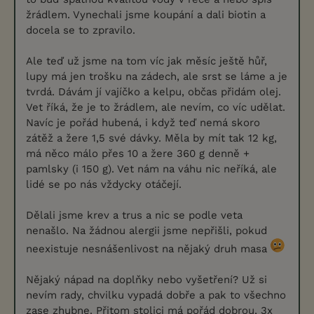
žrádlem. Vynechali jsme koupání a dali biotin a
docela se to zpravilo.
Ale teď už jsme na tom víc jak měsíc ještě hůř,
lupy má jen trošku na zádech, ale srst se láme a je
tvrdá. Dávám jí vajíčko a kelpu, občas přidám olej.
Vet říká, že je to žrádlem, ale nevím, co víc udělat.
Navíc je pořád hubená, i když teď nemá skoro
zátěž a žere 1,5 své dávky. Měla by mít tak 12 kg,
má něco málo přes 10 a žere 360 g denně +
pamlsky (i 150 g). Vet nám na váhu nic neříká, ale
lidé se po nás vždycky otáčejí.
Dělali jsme krev a trus a nic se podle veta
nenašlo. Na žádnou alergii jsme nepřišli, pokud
neexistuje nesnášenlivost na nějaký druh masa
Nějaký nápad na doplňky nebo vyšetření? Už si
nevím rady, chvilku vypadá dobře a pak to všechno
zase zhubne. Přitom stolici má pořád dobrou, 3x