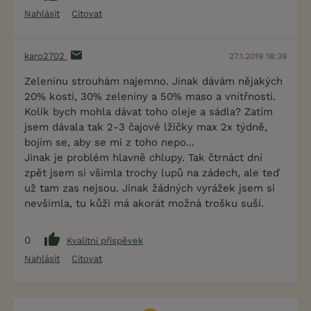
Nahlásit
Citovat
karo2702
27.1.2019 18:39
Zeleninu strouhám najemno. Jinak dávám nějakých
20% kostí, 30% zeleniny a 50% maso a vnitřnosti.
Kolik bych mohla dávat toho oleje a sádla? Zatím
jsem dávala tak 2-3 čajové lžičky max 2x týdně,
bojím se, aby se mi z toho nepo...
Jinak je problém hlavně chlupy. Tak čtrnáct dní
zpět jsem si všimla trochy lupů na zádech, ale teď
už tam zas nejsou. Jinak žádných vyrážek jsem si
nevšimla, tu kůži má akorát možná trošku suší.
0
Kvalitní příspěvek
Nahlásit
Citovat