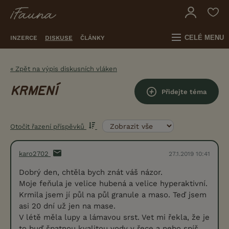
CELÉ MENU
INZERCE
DISKUSE
ČLÁNKY
« Zpět na výpis diskusních vláken
KRMENÍ
Přidejte téma
Otočit řazení příspěvků
karo2702
27.1.2019 10:41
Dobrý den, chtěla bych znát váš názor.
Moje feňula je velice hubená a velice hyperaktivní.
Krmila jsem jí půl na půl granule a maso. Teď jsem
asi 20 dní už jen na mase.
V létě měla lupy a lámavou srst. Vet mi řekla, že je
to buď špatnou kvalitou vody v řece a nebo spíš