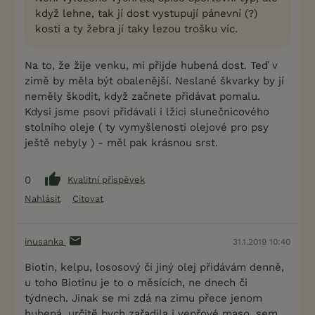
když lehne, tak jí dost vystupují pánevní (?)
kosti a ty žebra jí taky lezou trošku víc.
Na to, že žije venku, mi přijde hubená dost. Teď v
zimě by měla být obalenější. Neslané škvarky by jí
neměly škodit, když začnete přidávat pomalu.
Kdysi jsme psovi přidávali i lžíci slunečnicového
stolního oleje ( ty vymyšlenosti olejové pro psy
ještě nebyly ) - měl pak krásnou srst.
0
Kvalitní příspěvek
Nahlásit
Citovat
inusanka
31.1.2019 10:40
Biotin, kelpu, lososový či jiný olej přidávám denně,
u toho Biotinu je to o měsících, ne dnech či
týdnech. Jinak se mi zdá na zimu přece jenom
hubená, určitě bych zařadila i vepřové maso, sem