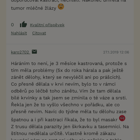
doporučoval kastraci, nechtěli. Nakonec umřela na
tumor mléčné žlázy
0
Kvalitní příspěvek
Nahlásit
Citovat
karo2702
27.1.2019 12:06
Háráním to není, je 3 měsíce kastrovaná, protože s
tím měla problémy (5x do roka hárala a pak ještě
zánět dělohy, který se nevyléčil ani po prášcích).
Co přesně dělala v krvi nevím, bylo to v rámci
odběrů po léčbě toho zánětu. Vím že tam dělala
bílé krvinky a tak jsem se zmínila o té váze a srsti.
Řekla jen že to vyšlo všechno v pořádku, ale co
přesně nevím. Navíc do týdne měla tu dělohu zase
špatnou a i při kastraci říkala, že to byl masakr
Z trusu dělala parazity jen škrkavku a tasemnici. Na
štítnou nedělala určitě. Vlastně kromě zákazu