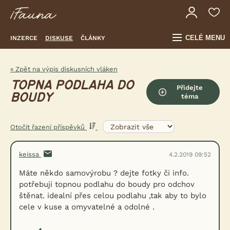
CELÉ MENU
INZERCE
DISKUSE
ČLÁNKY
« Zpět na výpis diskusních vláken
TOPNA PODLAHA DO
Přidejte
BOUDY
téma
Otočit řazení příspěvků
keissa
4.2.2019 09:52
Máte někdo samovýrobu ? dejte fotky či info.
potřebuji topnou podlahu do boudy pro odchov
štěnat. idealní přes celou podlahu ,tak aby to bylo
cele v kuse a omyvatelné a odolné .