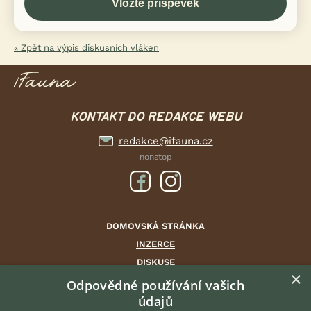
« Zpět na výpis diskusních vláken
KONTAKT DO REDAKCE WEBU
redakce@ifauna.cz
nonstop
DOMOVSKÁ STRÁNKA
INZERCE
DISKUSE
×
ČLÁNKY
Odpovědné používání vašich
CHOVATELSKÉ STANICE
údajů