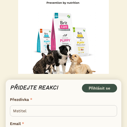
PŘIDEJTE REAKCI
Přihlásit se
Přezdívka
Email