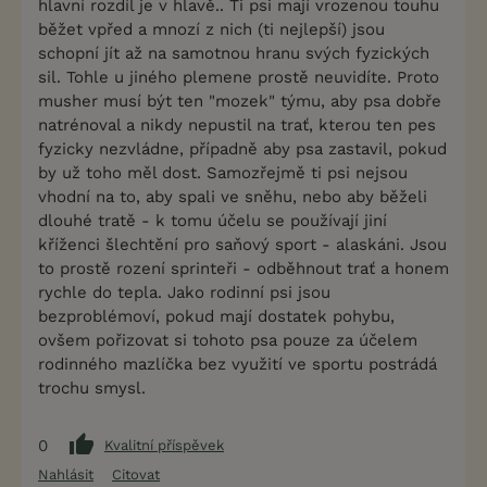
hlavní rozdíl je v hlavě.. Ti psi mají vrozenou touhu
běžet vpřed a mnozí z nich (ti nejlepší) jsou
schopní jít až na samotnou hranu svých fyzických
sil. Tohle u jiného plemene prostě neuvidíte. Proto
musher musí být ten "mozek" týmu, aby psa dobře
natrénoval a nikdy nepustil na trať, kterou ten pes
fyzicky nezvládne, případně aby psa zastavil, pokud
by už toho měl dost. Samozřejmě ti psi nejsou
vhodní na to, aby spali ve sněhu, nebo aby běželi
dlouhé tratě - k tomu účelu se používají jiní
kříženci šlechtění pro saňový sport - alaskáni. Jsou
to prostě rození sprinteři - odběhnout trať a honem
rychle do tepla. Jako rodinní psi jsou
bezproblémoví, pokud mají dostatek pohybu,
ovšem pořizovat si tohoto psa pouze za účelem
rodinného mazlíčka bez využití ve sportu postrádá
trochu smysl.
0
Kvalitní příspěvek
Nahlásit
Citovat