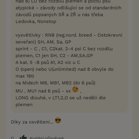
nad 8) LU bez rozdílu plemen a počtu psů
atypické - závody odlišující se od standardních
závodů popsaných SŘ a ZŘ u nás třeba
Ledovka, Nonstop
vysvětlivky : RNB (reg.nord. breed - čistokrevní
seveřani) SH, AM, Sa, GP
sprint - C , C1, C2kat. 2-4 psi C bez rozdílu
plemen, C1 jen SH, C2 - AM,SA,GP
A kat. 5 -8 psů A1, A2 viz u C
O (open) nebo U(unlimited) nad 8 obvyle do
max 16ti
na Midech MB, MB1, MB2 (do 6 psů)
MU , MU1 nad 6 psů - xx
,
LONG dlouhé, v LT1,2,O se už nedělí dle
plemen
Díky za osvětlení...
0
Kvalitní příspěvek