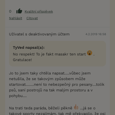
0
Kvalitní příspěvek
Nahlásit
Citovat
Uživatel s deaktivovaným účtem
4.2.2019 16:58
TyVed napsal(a):
No respekt! To je fakt masakr ten start
.
Gratulace!
Jo to jsem taky chtěla napsat.....vůbec jsem
netušila, že se takovým způsobem může
startovat........není to nebezpečný pro pesany....tolik
psů, saní postrojů na tak malým prostoru a v
pohybu....
Na trati teda paráda, běželi pěkně
...já se o
takové sporty nezajímám, tak mě překvapilo, že psi