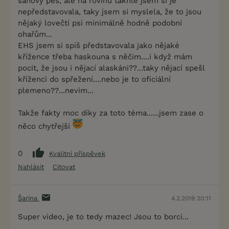
saňový pes, ale na rovinu takhle jsem si je
nepředstavovala, taky jsem si myslela, že to jsou
nějaký lovečtí psi minimálně hodně podobní
ohařům...
EHS jsem si spíš představovala jako nějaké
křížence třeba haskouna s něčim....i když mám
pocit, že jsou i nějací alaskáni??...taky nějací spešl
kříženci do spřežení....nebo je to oficiální
plemeno??...nevim...
Takže fakty moc díky za toto téma......jsem zase o
něco chytřejší
0
Kvalitní příspěvek
Nahlásit
Citovat
Šarina
4.2.2019 20:11
Super video, je to tedy mazec! Jsou to borci...