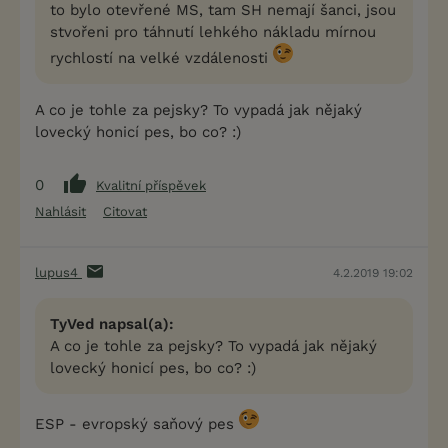
to bylo otevřené MS, tam SH nemají šanci, jsou
stvořeni pro táhnutí lehkého nákladu mírnou
rychlostí na velké vzdálenosti
A co je tohle za pejsky? To vypadá jak nějaký
lovecký honicí pes, bo co? :)
0
Kvalitní příspěvek
Nahlásit
Citovat
lupus4
4.2.2019 19:02
TyVed napsal(a):
A co je tohle za pejsky? To vypadá jak nějaký
lovecký honicí pes, bo co? :)
ESP - evropský saňový pes