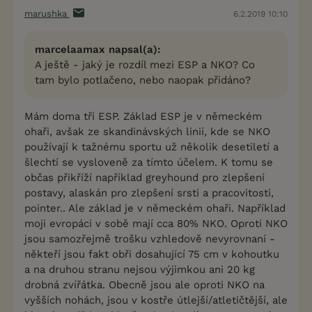
marushka
6.2.2019 10:10
marcelaamax napsal(a):
A ještě - jaký je rozdíl mezi ESP a NKO? Co
tam bylo potlačeno, nebo naopak přidáno?
Mám doma tři ESP. Základ ESP je v německém
ohaři, avšak ze skandinávských linií, kde se NKO
používají k tažnému sportu už několik desetiletí a
šlechtí se vysloveně za tímto účelem. K tomu se
občas přikříží například greyhound pro zlepšení
postavy, alaskán pro zlepšení srsti a pracovitosti,
pointer.. Ale základ je v německém ohaři. Například
moji evropáci v sobě mají cca 80% NKO. Oproti NKO
jsou samozřejmě trošku vzhledově nevyrovnaní -
někteří jsou fakt obři dosahující 75 cm v kohoutku
a na druhou stranu nejsou výjimkou ani 20 kg
drobná zvířátka. Obecně jsou ale oproti NKO na
vyšších nohách, jsou v kostře útlejší/atletičtější, ale