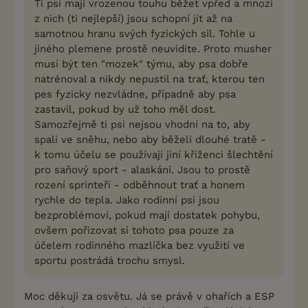
Ti psi mají vrozenou touhu běžet vpřed a mnozí
z nich (ti nejlepší) jsou schopní jít až na
samotnou hranu svých fyzických sil. Tohle u
jiného plemene prostě neuvidíte. Proto musher
musí být ten "mozek" týmu, aby psa dobře
natrénoval a nikdy nepustil na trať, kterou ten
pes fyzicky nezvládne, případně aby psa
zastavil, pokud by už toho měl dost.
Samozřejmě ti psi nejsou vhodní na to, aby
spali ve sněhu, nebo aby běželi dlouhé tratě -
k tomu účelu se používají jiní kříženci šlechtění
pro saňový sport - alaskáni. Jsou to prostě
rození sprinteři - odběhnout trať a honem
rychle do tepla. Jako rodinní psi jsou
bezproblémoví, pokud mají dostatek pohybu,
ovšem pořizovat si tohoto psa pouze za
účelem rodinného mazlíčka bez využití ve
sportu postrádá trochu smysl.
Moc děkuji za osvětu. Já se právě v ohařích a ESP