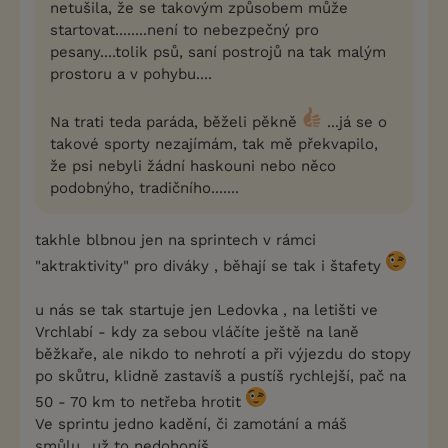
netušila, že se takovým způsobem může
startovat........není to nebezpečný pro
pesany....tolik psů, saní postrojů na tak malým
prostoru a v pohybu....
Na trati teda paráda, běželi pěkně
...já se o
takové sporty nezajímám, tak mě překvapilo,
že psi nebyli žádní haskouni nebo něco
podobnýho, tradičního.......
takhle blbnou jen na sprintech v rámci
"aktraktivity" pro diváky , běhají se tak i štafety
u nás se tak startuje jen Ledovka , na letišti ve
Vrchlabí - kdy za sebou vláčíte ještě na laně
běžkaře, ale nikdo to nehrotí a při výjezdu do stopy
po skůtru, klidně zastavíš a pustíš rychlejší, pač na
50 - 70 km to netřeba hrotit
Ve sprintu jedno kadění, či zamotání a máš
smůlu...už to nedohoníš...