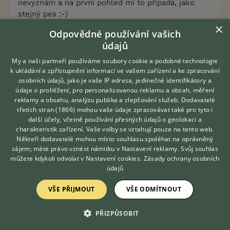
nevyznám a na první pohled mi to připadá, jako
stejný pes :-)
×
Odpovědné používání vašich
údajů
jsou schopní jít až na samotnou hranu svých
My a naši partneři používáme soubory cookie a podobné technologie
fyzických sil. Tohle u jiného plemene prostě
k ukládání a zpřístupnění informací ve vašem zařízení a ke zpracování
osobních údajů, jako je vaše IP adresa, jedinečné identifikátory a
neuvidíte.
- tak tohle si myslím mají i jiná plemena,
údaje o prohlížení, pro personalizovanou reklamu a obsah, měření
v různých sportech a tak. Mám doma xAST a jak jde
reklamy a obsahu, analýzu publika a zlepšování služeb.
Dodavatelé
o peška nebo střapec, tak by radši umřel, než aby
třetích stran (1866)
mohou vaše údaje zpracovávat také pro tyto i
Hledáte zvířecího kamaráda?
to dobrovolně nechal. Taky to musím korigovat já -
další účely, včetně používání přesných údajů o geolokaci a
Zdarma vám poradí
když jsme třeba na zahradě a nechám mu tam
charakteristik zařízení. Vaše volby se vztahují pouze na tento web.
VETERINÁŘ ONLINE
zavěšeného peška tak se od něho nehne. Bude ho
Někteří dodavatelé mohou místo souhlasu spoléhat na oprávněný
KONZULTOVAT S
zájem; máte právo vznést námitku v
Nastavení reklamy
. Svůj souhlas
rvát a rvát a skákat a to i kdybychom předtím byli
VETERINÁŘEM
můžete kdykoli odvolat v
Nastavení cookies
.
Zásady ochrany osobních
na celodenním tréninku a pes přijel domů hotovej.
údajů
Nebo jste myslela plemena v rámci "tažných"
plemen?
VŠE PŘIJMOUT
VŠE ODMÍTNOUT
0
Kvalitní příspěvek
PŘIZPŮSOBIT
Nahlásit
Citovat