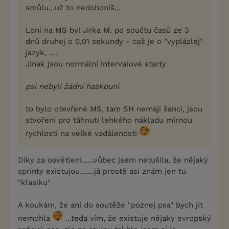
smůlu...už to nedohoníš...
Loni na MS byl Jirka M. po součtu časů ze 3
dnů druhej o 0,01 sekundy - což je o "vyplázlej"
jazyk, ....
Jinak jsou normální intervalové starty
psi nebyli žádní haskouni
to bylo otevřené MS, tam SH nemají šanci, jsou
stvořeni pro táhnutí lehkého nákladu mírnou
rychlostí na velké vzdálenosti
Díky za osvětlení......vůbec jsem netušila, že nějaký
sprinty existujou.......já prostě asi znám jen tu
"klasiku"
A koukám, že ani do soutěže "poznej psa" bych jít
nemohla
...teda vím, že existuje nějaký evropský