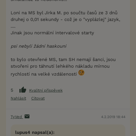
Loni na MS byl Jirka M. po součtu časů ze 3 dnů
druhej o 0,01 sekundy - což je o "vyplázlej" jazyk,
....
Jinak jsou normální intervalové starty
psi nebyli žádní haskouni
to bylo otevřené MS, tam SH nemají šanci, jsou
stvořeni pro táhnutí lehkého nákladu mírnou
rychlostí na velké vzdálenosti
5
Kvalitní příspěvek
Nahlásit
Citovat
TyVed
4.2.2019 18:44
lupus4 napsal(a):