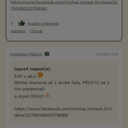
https://www.facebook.com/michal.zenisek.5/videos/22
79439602079898/
7
Kvalitní příspěvek
Nahlásit
Citovat
Inspektor Pišišvor
4.2.2019 14:21
lupus4 napsal(a):
ESP v akci
Michal startoval až z druhé řady, PŘESTO se s
tím popasovali
a dojeli DRUZÍ
https://www.facebook.com/michal.zenisek.5/vi
deos/2279439602079898/