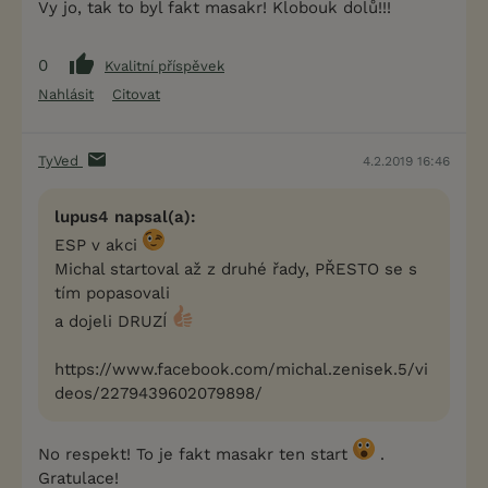
Vy jo, tak to byl fakt masakr! Klobouk dolů!!!
0
Kvalitní příspěvek
Nahlásit
Citovat
TyVed
4.2.2019 16:46
lupus4 napsal(a):
ESP v akci
Michal startoval až z druhé řady, PŘESTO se s
tím popasovali
a dojeli DRUZÍ
https://www.facebook.com/michal.zenisek.5/vi
deos/2279439602079898/
No respekt! To je fakt masakr ten start
.
Gratulace!