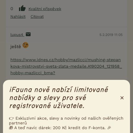
0
Kvalitní příspěvek
Nahlásit
Citovat
lupus4
5.2.2019 11:05
ještě
https://www.idnes.cz/hobby/mazlicci/mushing-stepan
kova-mistrovstvi-sveta-zlata-medaile.A190204_121958_
hobby-mazlicci_bma?
3
iFauna nově nabízí limitované
Kvalitní příspěvek
×
nabídky a slevy pro své
Nahlásit
Citovat
registrované uživatele.
👉 Exkluzivní akce, slevy a novinky od našich ověřených
partnerů
🎁 A teď navíc dárek: 200 Kč kredit do F-konta. 🎉