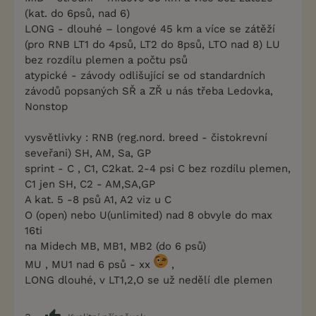
(kat. do 6psů, nad 6)
LONG - dlouhé – longové 45 km a více se zátěží
(pro RNB LT1 do 4psů, LT2 do 8psů, LTO nad 8) LU
bez rozdílu plemen a počtu psů
atypické - závody odlišující se od standardních
závodů popsaných SŘ a ZŘ u nás třeba Ledovka,
Nonstop
vysvětlivky : RNB (reg.nord. breed - čistokrevní
seveřani) SH, AM, Sa, GP
sprint - C , C1, C2kat. 2-4 psi C bez rozdílu plemen,
C1 jen SH, C2 - AM,SA,GP
A kat. 5 -8 psů A1, A2 viz u C
O (open) nebo U(unlimited) nad 8 obvyle do max
16ti
na Midech MB, MB1, MB2 (do 6 psů)
MU , MU1 nad 6 psů - xx
,
LONG dlouhé, v LT1,2,O se už nedělí dle plemen