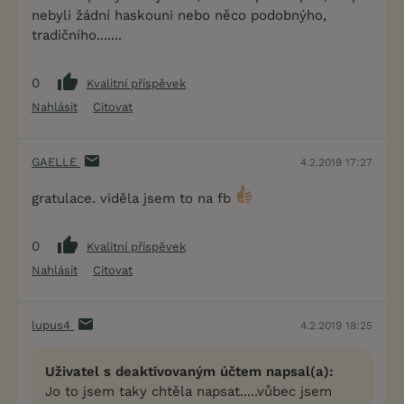
nebyli žádní haskouni nebo něco podobnýho,
tradičního.......
0
Kvalitní příspěvek
Nahlásit
Citovat
GAELLE
4.2.2019 17:27
gratulace. viděla jsem to na fb
0
Kvalitní příspěvek
Nahlásit
Citovat
lupus4
4.2.2019 18:25
Uživatel s deaktivovaným účtem napsal(a):
Jo to jsem taky chtěla napsat.....vůbec jsem