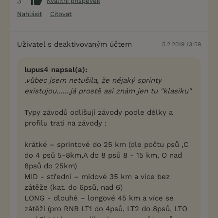
3
Kvalitní příspěvek
Nahlásit
Citovat
Uživatel s deaktivovaným účtem
5.2.2019 13:59
lupus4 napsal(a):
.vůbec jsem netušila, že nějaký sprinty
existujou.......já prostě asi znám jen tu "klasiku"
Typy závodů odlišují závody podle délky a
profilu trati na závody :
krátké – sprintové do 25 km (dle počtu psů ,C
do 4 psů 5-8km,A do 8 psů 8 - 15 km, O nad
8psů do 25km)
MID - střední – midové 35 km a více bez
zátěže (kat. do 6psů, nad 6)
LONG - dlouhé – longové 45 km a více se
zátěží (pro RNB LT1 do 4psů, LT2 do 8psů, LTO