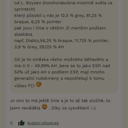
od L. Boysen (mnohonásobná mistrině světa ve
sprintech)
který působil u nás je 12,5 % grey, 81,25 %
braque, 6,25 % pointer
pak jsou i linie s větším ,či menším podílem
alaskána
např, Diablo,56,25 % braque, 11,725 % pointer,
3,9 % Grey, 28,125 % AH
čili je to směska všeho možného běhavého a
má-li 0 - 49,99% AH ,bere se to jako ESP, nad
50% už jako AH s podílem ESP, mají mnoho
generační rodokmeny a nepotřebují k tomu
vůbec FCI
Jo ono to má ještě linie a je to až tak složité, to
jsem nevěděla
. Díky za vysvětlení :-)
0
Kvalitní příspěvek