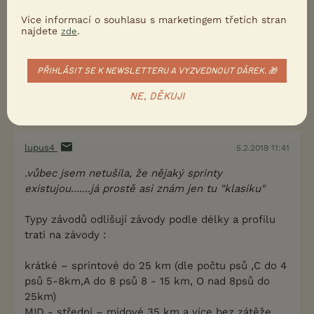
Více informací o souhlasu s marketingem třetích stran
najdete
.
zde
PŘIHLÁSIT SE K NEWSLETTERU A VYZVEDNOUT DÁREK. 🎁
NE, DĚKUJI
lupus4
5.2.2019 11:41
.vůbec jsem netušila, že nějaký sprinty
existujou.......já prostě asi znám jen tu "klasiku"
Typy závodů odlišují závody podle délky a profilu
trati na závody :
krátké – sprintové do 25 km (dle počtu psů ,C do 4
psů 5-8km,A do 8 psů 8 - 15 km, O nad 8psů do
25km)
MID - střední – midové 35 km a více bez zátěže