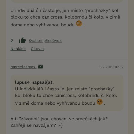
U individuálů i často je, jen místo "procházky" kol
bloku to chce canicross, kolobrndu či kolo. V zimě
doma nebo vyhřívanou boudu
.
2
Kvalitní příspěvek
Nahlásit
Citovat
marcelaamax
5.2.2019 16:32
lupus4 napsal(a):
U individuálů i často je, jen místo "procházky"
kol bloku to chce canicross, kolobrndu či kolo.
V zimě doma nebo vyhřívanou boudu
.
A ti "závodní" jsou chovaní ve smečkách jak?
Zahřejí se navzájem? :-)