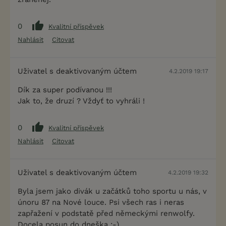
0
Kvalitní příspěvek
Nahlásit
Citovat
Uživatel s deaktivovaným účtem
4.2.2019 19:17
Dík za super podívanou !!!
Jak to, že druzí ? Vždyť to vyhráli !
0
Kvalitní příspěvek
Nahlásit
Citovat
Uživatel s deaktivovaným účtem
4.2.2019 19:32
Byla jsem jako divák u začátků toho sportu u nás, v
únoru 87 na Nové louce. Psi všech ras i neras
zapřažení v podstatě před německými renwolfy.
Docela posun do dneška :-)