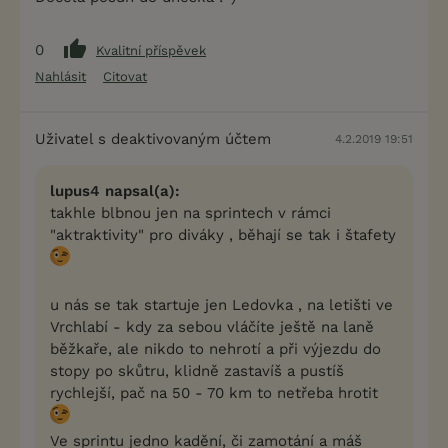
0
Kvalitní příspěvek
Nahlásit
Citovat
Uživatel s deaktivovaným účtem
4.2.2019 19:51
lupus4 napsal(a):
takhle blbnou jen na sprintech v rámci
"aktraktivity" pro diváky , běhají se tak i štafety
u nás se tak startuje jen Ledovka , na letišti ve
Vrchlabí - kdy za sebou vláčíte ještě na laně
běžkaře, ale nikdo to nehrotí a při výjezdu do
stopy po skůtru, klidně zastavíš a pustíš
rychlejší, pač na 50 - 70 km to netřeba hrotit
Ve sprintu jedno kadění, či zamotání a máš