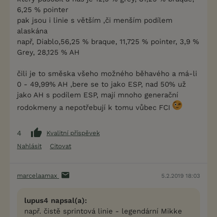
6,25 % pointer
pak jsou i linie s větším ,či menším podílem
alaskána
např, Diablo,56,25 % braque, 11,725 % pointer, 3,9 %
Grey, 28,125 % AH
čili je to směska všeho možného běhavého a má-li
0 - 49,99% AH ,bere se to jako ESP, nad 50% už
jako AH s podílem ESP, mají mnoho generační
rodokmeny a nepotřebují k tomu vůbec FCI
4
Kvalitní příspěvek
Nahlásit
Citovat
marcelaamax
5.2.2019 18:03
lupus4 napsal(a):
např. čistě sprintová linie - legendární Mikke