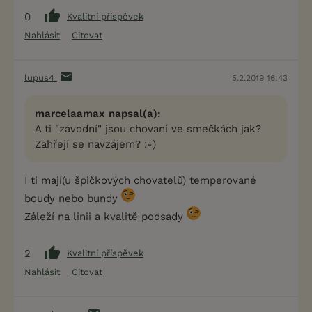
0
Kvalitní příspěvek
Nahlásit
Citovat
lupus4
5.2.2019 16:43
marcelaamax napsal(a):
A ti "závodní" jsou chovaní ve smečkách jak?
Zahřejí se navzájem? :-)
I ti mají(u špičkových chovatelů) temperované
boudy nebo bundy
Záleží na linii a kvalitě podsady
2
Kvalitní příspěvek
Nahlásit
Citovat