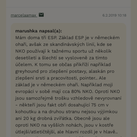
marcelaamax
6.2.2019 10:18
marushka napsal(a):
Mám doma tři ESP. Základ ESP je v německém
ohaři, avšak ze skandinávských linií, kde se
NKO používají k tažnému sportu už několik
desetiletí a šlechtí se vysloveně za tímto
účelem. K tomu se občas přikříží například
greyhound pro zlepšení postavy, alaskán pro
zlepšení srsti a pracovitosti, pointer.. Ale
základ je v německém ohaři. Například moji
evropáci v sobě mají cca 80% NKO. Oproti NKO
jsou samozřejmě trošku vzhledově nevyrovnaní
- někteří jsou fakt obři dosahující 75 cm v
kohoutku a na druhou stranu nejsou výjimkou
ani 20 kg drobná zvířátka. Obecně jsou ale
oproti NKO na vyšších nohách, jsou v kostře
útlejší/atletičtější, ale hlavní rozdíl je v hlavě..