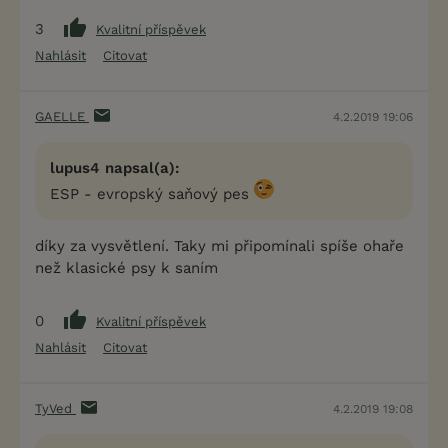
3
Kvalitní příspěvek
Nahlásit
Citovat
GAELLE
4.2.2019 19:06
lupus4 napsal(a):
ESP - evropský saňový pes
díky za vysvětlení. Taky mi připomínali spíše ohaře
než klasické psy k saním
0
Kvalitní příspěvek
Nahlásit
Citovat
TyVed
4.2.2019 19:08