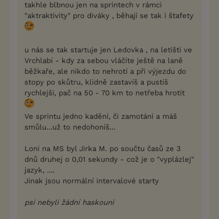
takhle blbnou jen na sprintech v rámci
"aktraktivity" pro diváky , běhají se tak i štafety
u nás se tak startuje jen Ledovka , na letišti ve
Vrchlabí - kdy za sebou vláčíte ještě na laně
běžkaře, ale nikdo to nehrotí a při výjezdu do
stopy po skůtru, klidně zastavíš a pustíš
rychlejší, pač na 50 - 70 km to netřeba hrotit
Ve sprintu jedno kadění, či zamotání a máš
smůlu...už to nedohoníš...
Loni na MS byl Jirka M. po součtu časů ze 3
dnů druhej o 0,01 sekundy - což je o "vyplázlej"
jazyk, ....
Jinak jsou normální intervalové starty
psi nebyli žádní haskouni