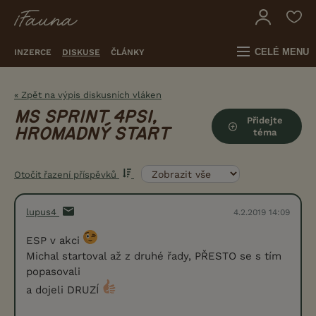
CELÉ MENU
INZERCE
DISKUSE
ČLÁNKY
« Zpět na výpis diskusních vláken
MS SPRINT 4PSI,
Přidejte
HROMADNÝ START
téma
Otočit řazení příspěvků
lupus4
4.2.2019 14:09
ESP v akci
Michal startoval až z druhé řady, PŘESTO se s tím
popasovali
a dojeli DRUZÍ