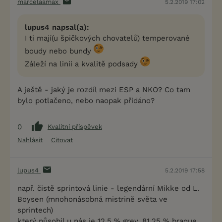
marcelaamax
5.2.2019 17:02
lupus4 napsal(a):
I ti mají(u špičkových chovatelů) temperované
boudy nebo bundy
Záleží na linii a kvalitě podsady
A ještě - jaký je rozdíl mezi ESP a NKO? Co tam
bylo potlačeno, nebo naopak přidáno?
0
Kvalitní příspěvek
Nahlásit
Citovat
lupus4
5.2.2019 17:58
např. čistě sprintová linie - legendární Mikke od L.
Boysen (mnohonásobná mistrině světa ve
sprintech)
který působil u nás je 12,5 % grey, 81,25 % braque,