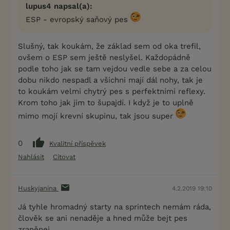
lupus4 napsal(a):
ESP - evropský saňový pes
Slušný, tak koukám, že základ sem od oka trefil,
ovšem o ESP sem ještě neslyšel. Každopádně
podle toho jak se tam vejdou vedle sebe a za celou
dobu nikdo nespadl a všichni mají dál nohy, tak je
to koukám velmi chytrý pes s perfektními reflexy.
Krom toho jak jim to šupajdí. I když je to uplně
mimo mojí krevní skupinu, tak jsou super
0
Kvalitní příspěvek
Nahlásit
Citovat
Huskyjanina
4.2.2019 19:10
Já tyhle hromadný starty na sprintech nemám ráda,
člověk se ani nenaděje a hned může bejt pes
zraněnej.