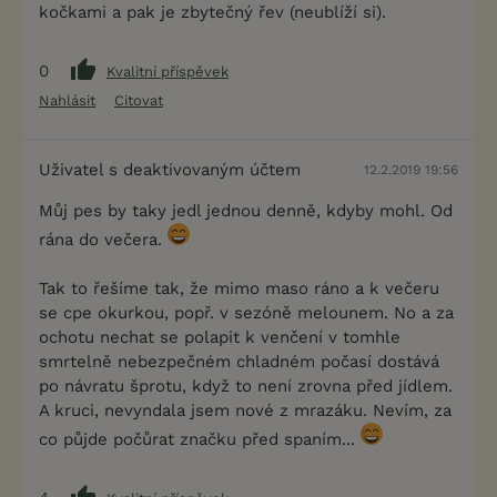
kočkami a pak je zbytečný řev (neublíží si).
0
Kvalitní příspěvek
Nahlásit
Citovat
Uživatel s deaktivovaným účtem
12.2.2019 19:56
Můj pes by taky jedl jednou denně, kdyby mohl. Od
rána do večera.
Tak to řešíme tak, že mimo maso ráno a k večeru
se cpe okurkou, popř. v sezóně melounem. No a za
ochotu nechat se polapit k venčení v tomhle
smrtelně nebezpečném chladném počasí dostává
po návratu šprotu, když to není zrovna před jídlem.
A kruci, nevyndala jsem nové z mrazáku. Nevím, za
co půjde počůrat značku před spaním...