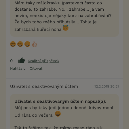
Mám taky máložravku (pastevec) často co
dostane, to zahrabe. No... zahrabe... já vám
nevím, neexistuje nějaký kurz na zahrabávání?
Že bych toho mého přihlásila... Tohle je
zahrabaná kuřecí noha
0
Kvalitní příspěvek
Nahlásit
Citovat
Uživatel s deaktivovaným účtem
12.2.2019 20:21
Uživatel s deaktivovaným účtem napsal(a):
Můj pes by taky jedl jednou denně, kdyby mohl.
Od rána do večera.
Tak to řešíme tak, že mimo maso ráno a k