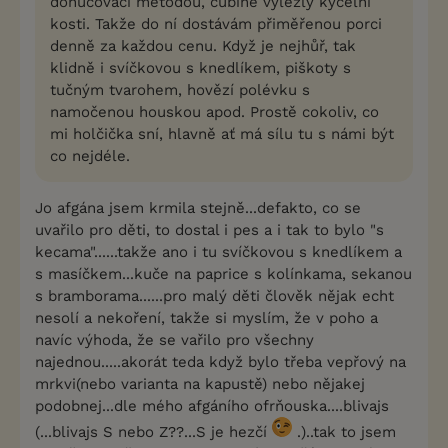
donucovací metodou, čubině vylezly kyčelní
kosti. Takže do ní dostávám přiměřenou porci
denně za každou cenu. Když je nejhůř, tak
klidně i svíčkovou s knedlíkem, piškoty s
tučným tvarohem, hovězí polévku s
namočenou houskou apod. Prostě cokoliv, co
mi holčička sní, hlavně ať má sílu tu s námi být
co nejdéle.
Jo afgána jsem krmila stejně...defakto, co se
uvařilo pro děti, to dostal i pes a i tak to bylo "s
kecama"......takže ano i tu svíčkovou s knedlíkem a
s masíčkem...kuče na paprice s kolínkama, sekanou
s bramborama......pro malý děti člověk nějak echt
nesolí a nekoření, takže si myslím, že v poho a
navíc výhoda, že se vařilo pro všechny
najednou.....akorát teda když bylo třeba vepřový na
mrkvi(nebo varianta na kapustě) nebo nějakej
podobnej...dle mého afgáního ofrňouska....blivajs
(...blivajs S nebo Z??...S je hezčí
.)..tak to jsem