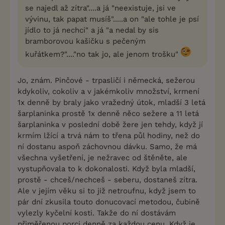
se najedl až zítra"....a já "neexistuje, jsi ve
vývinu, tak papat musíš".....a on "ale tohle je psí
jídlo to já nechci" a já "a nedal by sis
bramborovou kašičku s pečeným
kuřátkem?"...."no tak jo, ale jenom trošku"
Jo, znám. Pinčové - trpasličí i německá, sežerou
kdykoliv, cokoliv a v jakémkoliv množství, krmení
1x denně by braly jako vražedný útok, mladší 3 letá
šarplaninka prostě 1x denně něco sežere a 11 letá
šarplaninka v poslední době žere jen tehdy, když jí
krmím lžící a trvá nám to třena půl hodiny, než do
ní dostanu aspoň záchovnou dávku. Samo, že má
všechna vyšetření, je nežravec od štěněte, ale
vystupňovala to k dokonalosti. Když byla mladší,
prostě - chceš/nechceš - seberu, dostaneš zítra.
Ale v jejím věku si to již netroufnu, když jsem to
pár dní zkusila touto donucovací metodou, čubině
vylezly kyčelní kosti. Takže do ní dostávám
přiměřenou porci denně za každou cenu. Když je