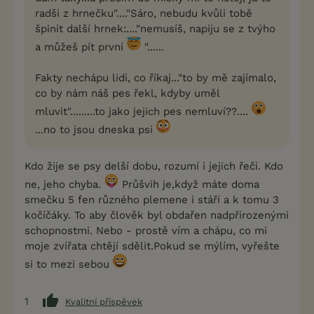
radši z hrnečku"...."Sáro, nebudu kvůli tobě
špinit další hrnek:...."nemusíš, napiju se z tvýho
a můžeš pít první
"......
Fakty nechápu lidi, co říkaj..."to by mě zajímalo,
co by nám náš pes řekl, kdyby uměl
mluvit".........to jako jejich pes nemluví??....
...no to jsou dneska psi
Kdo žije se psy delší dobu, rozumí i jejich řeči. Kdo
ne, jeho chyba.
Průšvih je,když máte doma
smečku 5 fen různého plemene i stáří a k tomu 3
kočíčáky. To aby člověk byl obdařen nadpřirozenými
schopnostmi. Nebo - prostě vím a chápu, co mi
moje zvířata chtějí sdělit.Pokud se mýlím, vyřešte
si to mezi sebou
1
Kvalitní příspěvek