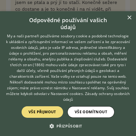
jsem se ptala a prý jí to stačí. Konečně sežere
co dostane a je to konečně i na ní vidět, při
×
pohlazení žádné kosti. Ted je i víc chlupatá tak
Odpovědné používání vašich
vypadá lépe. A to by měla být zavalitá což není,
údajů
manžel říká fitness grifon
Snad už se z toho
My a naši partneři používáme soubory cookie a podobné technologie
vyhrabala a trávení se jí upravilo. Sice bude furt
k ukládání a zpřístupnění informací ve vašem zařízení a ke zpracování
menší ale alespoň ne tk hubená. Mladší jí v 6m
osobních údajů, jako je vaše IP adresa, jedinečné identifikátory a
už přerostla.
údaje o prohlížení, pro personalizovanou reklamu a obsah, měření
reklamy a obsahu, analýzu publika a zlepšování služeb.
Dodavatelé
třetích stran (1866)
mohou vaše údaje zpracovávat také pro tyto i
On sežere o něco míň, než je v tabulce na
Hledáte zvířecího kamaráda?
další účely, včetně používání přesných údajů o geolokaci a
Zdarma vám poradí
granujlích, ale evidentně mu to stačí, je v ideální
charakteristik zařízení. Vaše volby se vztahují pouze na tento web.
VETERINÁŘ ONLINE
zimní kondici, kosti nikde nelezou, malinkatá
Někteří dodavatelé mohou místo souhlasu spoléhat na oprávněný
vstvička tuku na žebrech. Ale od pohledu je to
KONZULTOVAT S
zájem; máte právo vznést námitku v
Nastavení reklamy
. Svůj souhlas
VETERINÁŘEM
vyčouhlé nohaté stvoření, potřebuje zmohutnět, ale
můžete kdykoli odvolat v
Nastavení cookies
.
Zásady ochrany osobních
tloustnout ne.
údajů
VŠE PŘIJMOUT
VŠE ODMÍTNOUT
0
Kvalitní příspěvek
Nahlásit
Citovat
PŘIZPŮSOBIT