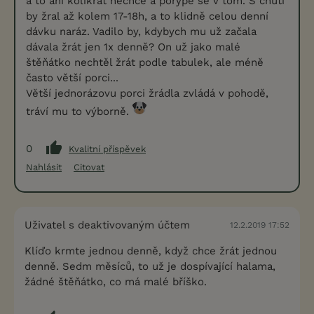
a to ani kolikrát nechce a porýpe se v tom. S chutí
by žral až kolem 17-18h, a to klidně celou denní
dávku naráz. Vadilo by, kdybych mu už začala
dávala žrát jen 1x denně? On už jako malé
štěňátko nechtěl žrát podle tabulek, ale méně
často větší porci...
Větší jednorázovu porci žrádla zvládá v pohodě,
tráví mu to výborně.
0
Kvalitní příspěvek
Nahlásit
Citovat
Uživatel s deaktivovaným účtem
12.2.2019 17:52
Klíďo krmte jednou denně, když chce žrát jednou
denně. Sedm měsíců, to už je dospívající halama,
žádné štěňátko, co má malé bříško.