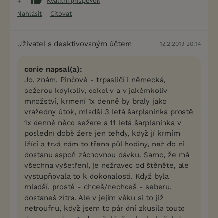
4
Kvalitní příspěvek
Nahlásit
Citovat
Uživatel s deaktivovaným účtem
12.2.2019 20:14
conie napsal(a):
Jo, znám. Pinčové - trpasličí i německá,
sežerou kdykoliv, cokoliv a v jakémkoliv
množství, krmení 1x denně by braly jako
vražedný útok, mladší 3 letá šarplaninka prostě
1x denně něco sežere a 11 letá šarplaninka v
poslední době žere jen tehdy, když jí krmím
lžící a trvá nám to třena půl hodiny, než do ní
dostanu aspoň záchovnou dávku. Samo, že má
všechna vyšetření, je nežravec od štěněte, ale
vystupňovala to k dokonalosti. Když byla
mladší, prostě - chceš/nechceš - seberu,
dostaneš zítra. Ale v jejím věku si to již
netroufnu, když jsem to pár dní zkusila touto