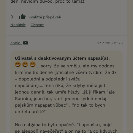
den, nevidím důvod, proč to lámat.
0
Kvalitní příspěvek
Nahlásit
Citovat
conie
12.2.2019 19:26
Uživatel s deaktivovaným účtem napsal(a):
...sorry, že se směju, ale my dodnes
krmíme 5x denně (oficiálně všem tvrdím, že 3x
- dopolední a odpolední sváču
nepočítám).....fena říká, že kdyby měla jíst
jednou denně, tak umře hlady....já jí říkám "ale
Sárinko, jsou lidi, kteří jednou týdně nedaj
pejskům napapat vůbec" ..."no tak to bych
umřela určitě"
No u afgána to bylo opačně..."Lupoušku, pojď
se alespoň navečeřet" a on na to "a co kdybych