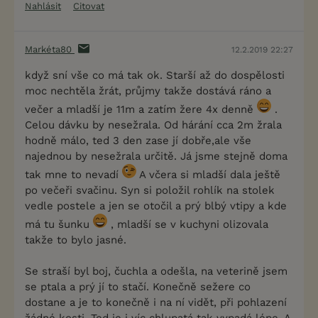
Nahlásit
Citovat
Markéta80
12.2.2019 22:27
když sní vše co má tak ok. Starší až do dospělosti
moc nechtěla žrát, průjmy takže dostává ráno a
večer a mladší je 11m a zatím žere 4x denně
.
Celou dávku by nesežrala. Od hárání cca 2m žrala
hodně málo, ted 3 den zase jí dobře,ale vše
najednou by nesežrala určitě. Já jsme stejně doma
tak mne to nevadí
A včera si mladší dala ještě
po večeři svačinu. Syn si položil rohlík na stolek
vedle postele a jen se otočil a prý blbý vtipy a kde
má tu šunku
, mladší se v kuchyni olizovala
takže to bylo jasné.
Se straší byl boj, čuchla a odešla, na veterině jsem
se ptala a prý jí to stačí. Konečně sežere co
dostane a je to konečně i na ní vidět, při pohlazení