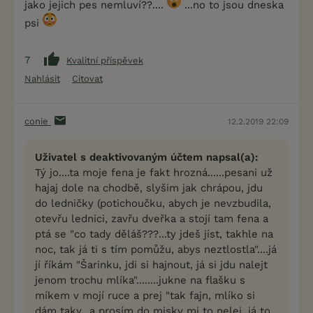
jako jejich pes nemluví??....
...no to jsou dneska
psi
7
Kvalitní příspěvek
Nahlásit
Citovat
conie
12.2.2019 22:09
Uživatel s deaktivovaným účtem napsal(a):
Tý jo....ta moje fena je fakt hrozná......pesani už
hajaj dole na chodbě, slyšim jak chrápou, jdu
do ledničky (potichoučku, abych je nevzbudila,
otevřu lednici, zavřu dveřka a stojí tam fena a
ptá se "co tady děláš???...ty jdeš jíst, takhle na
noc, tak já ti s tím pomůžu, abys neztlostla"....já
jí říkám "Šarinku, jdi si hajnout, já si jdu nalejt
jenom trochu mlíka"........jukne na flašku s
míkem v mojí ruce a prej "tak fajn, mlíko si
dám taky...a prosím do misky mi to nelej, já to