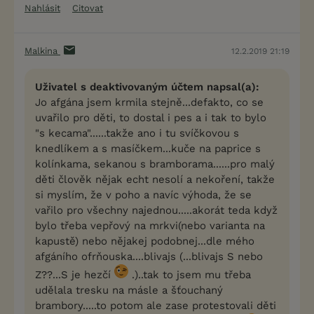
Nahlásit
Citovat
Malkina
12.2.2019 21:19
Uživatel s deaktivovaným účtem napsal(a):
Jo afgána jsem krmila stejně...defakto, co se
uvařilo pro děti, to dostal i pes a i tak to bylo
"s kecama"......takže ano i tu svíčkovou s
knedlíkem a s masíčkem...kuče na paprice s
kolínkama, sekanou s bramborama......pro malý
děti člověk nějak echt nesolí a nekoření, takže
si myslím, že v poho a navíc výhoda, že se
vařilo pro všechny najednou.....akorát teda když
bylo třeba vepřový na mrkvi(nebo varianta na
kapustě) nebo nějakej podobnej...dle mého
afgáního ofrňouska....blivajs (...blivajs S nebo
Z??...S je hezčí
.)..tak to jsem mu třeba
udělala tresku na másle a šťouchaný
brambory.....to potom ale zase protestovali děti