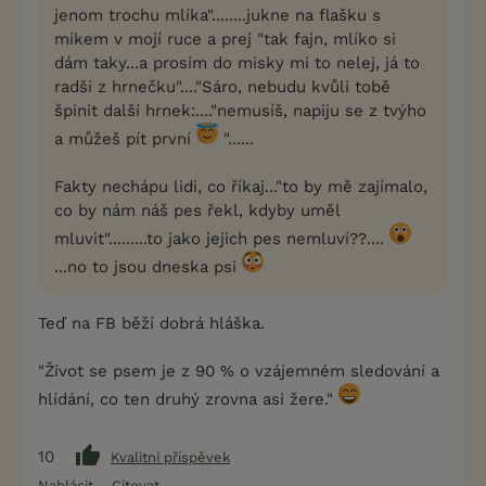
jenom trochu mlíka"........jukne na flašku s
míkem v mojí ruce a prej "tak fajn, mlíko si
dám taky...a prosím do misky mi to nelej, já to
radši z hrnečku"...."Sáro, nebudu kvůli tobě
špinit další hrnek:...."nemusíš, napiju se z tvýho
a můžeš pít první
"......
Fakty nechápu lidi, co říkaj..."to by mě zajímalo,
co by nám náš pes řekl, kdyby uměl
mluvit".........to jako jejich pes nemluví??....
...no to jsou dneska psi
Teď na FB běží dobrá hláška.
"Život se psem je z 90 % o vzájemném sledování a
hlídání, co ten druhý zrovna asi žere."
10
Kvalitní příspěvek
Nahlásit
Citovat