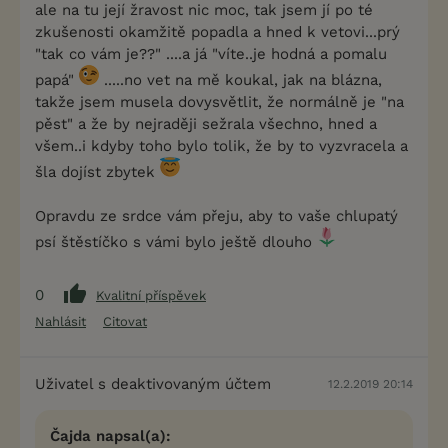
ale na tu její žravost nic moc, tak jsem jí po té
zkušenosti okamžitě popadla a hned k vetovi...prý
"tak co vám je??" ....a já "víte..je hodná a pomalu
papá"
.....no vet na mě koukal, jak na blázna,
takže jsem musela dovysvětlit, že normálně je "na
pěst" a že by nejraději sežrala všechno, hned a
všem..i kdyby toho bylo tolik, že by to vyzvracela a
šla dojíst zbytek
Opravdu ze srdce vám přeju, aby to vaše chlupatý
psí štěstíčko s vámi bylo ještě dlouho
0
Kvalitní příspěvek
Nahlásit
Citovat
Uživatel s deaktivovaným účtem
12.2.2019 20:14
Čajda napsal(a):