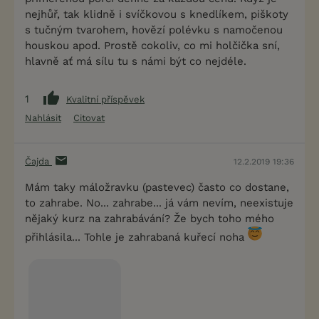
nejhůř, tak klidně i svíčkovou s knedlíkem, piškoty
s tučným tvarohem, hovězí polévku s namočenou
houskou apod. Prostě cokoliv, co mi holčička sní,
hlavně ať má sílu tu s námi být co nejdéle.
1
Kvalitní příspěvek
Nahlásit
Citovat
Čajda
12.2.2019 19:36
Mám taky máložravku (pastevec) často co dostane,
to zahrabe. No... zahrabe... já vám nevím, neexistuje
nějaký kurz na zahrabávání? Že bych toho mého
přihlásila... Tohle je zahrabaná kuřecí noha