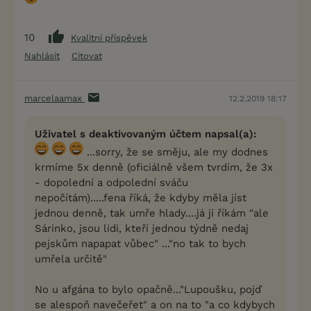
10
Kvalitní příspěvek
Nahlásit
Citovat
marcelaamax
12.2.2019 18:17
Uživatel s deaktivovaným účtem napsal(a):
...sorry, že se směju, ale my dodnes
krmíme 5x denně (oficiálně všem tvrdím, že 3x
- dopolední a odpolední sváču
nepočítám).....fena říká, že kdyby měla jíst
jednou denně, tak umře hlady....já jí říkám "ale
Sárinko, jsou lidi, kteří jednou týdně nedaj
pejskům napapat vůbec" ..."no tak to bych
umřela určitě"
No u afgána to bylo opačně..."Lupoušku, pojď
se alespoň navečeřet" a on na to "a co kdybych