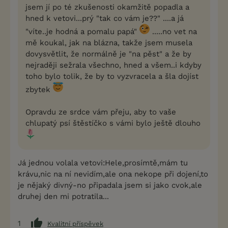
jsem jí po té zkušenosti okamžitě popadla a
hned k vetovi...prý "tak co vám je??" ....a já
"víte..je hodná a pomalu papá"
.....no vet na
mě koukal, jak na blázna, takže jsem musela
dovysvětlit, že normálně je "na pěst" a že by
nejraději sežrala všechno, hned a všem..i kdyby
toho bylo tolik, že by to vyzvracela a šla dojíst
zbytek
Opravdu ze srdce vám přeju, aby to vaše
chlupatý psí štěstíčko s vámi bylo ještě dlouho
Já jednou volala vetovi:Hele,prosímtě,mám tu
krávu,nic na ní nevidím,ale ona nekope při dojení,to
je nějaký divný-no připadala jsem si jako cvok,ale
druhej den mi potratila...
1
Kvalitní příspěvek