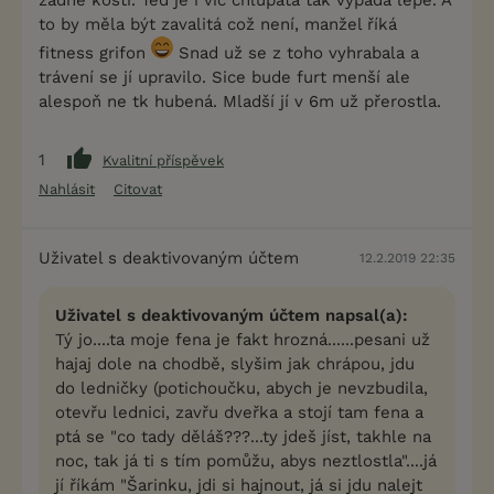
žádné kosti. Ted je i víc chlupatá tak vypadá lépe. A
to by měla být zavalitá což není, manžel říká
fitness grifon
Snad už se z toho vyhrabala a
trávení se jí upravilo. Sice bude furt menší ale
alespoň ne tk hubená. Mladší jí v 6m už přerostla.
1
Kvalitní příspěvek
Nahlásit
Citovat
Uživatel s deaktivovaným účtem
12.2.2019 22:35
Uživatel s deaktivovaným účtem napsal(a):
Tý jo....ta moje fena je fakt hrozná......pesani už
hajaj dole na chodbě, slyšim jak chrápou, jdu
do ledničky (potichoučku, abych je nevzbudila,
otevřu lednici, zavřu dveřka a stojí tam fena a
ptá se "co tady děláš???...ty jdeš jíst, takhle na
noc, tak já ti s tím pomůžu, abys neztlostla"....já
jí říkám "Šarinku, jdi si hajnout, já si jdu nalejt