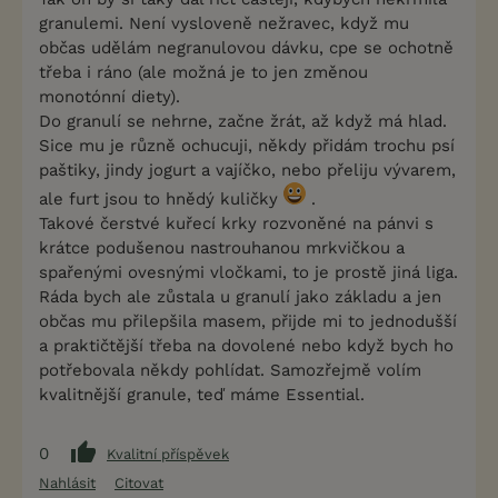
granulemi. Není vysloveně nežravec, když mu
občas udělám negranulovou dávku, cpe se ochotně
třeba i ráno (ale možná je to jen změnou
monotónní diety).
Do granulí se nehrne, začne žrát, až když má hlad.
Sice mu je různě ochucuji, někdy přidám trochu psí
paštiky, jindy jogurt a vajíčko, nebo přeliju vývarem,
ale furt jsou to hnědý kuličky
.
Takové čerstvé kuřecí krky rozvoněné na pánvi s
krátce podušenou nastrouhanou mrkvičkou a
spařenými ovesnými vločkami, to je prostě jiná liga.
Ráda bych ale zůstala u granulí jako základu a jen
občas mu přilepšila masem, přijde mi to jednodušší
a praktičtější třeba na dovolené nebo když bych ho
potřebovala někdy pohlídat. Samozřejmě volím
kvalitnější granule, teď máme Essential.
0
Kvalitní příspěvek
Nahlásit
Citovat