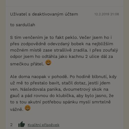
Uživatel s deaktivovaným účtem
12.2.2019 21:08
to sardullah
S tím venčením je to fakt peklo. Večer jsem ho i
přes zodpovědně odevzdaný bobek na nejbližším
možném místě zase strašlivě zradila. I přes zoufalý
odpor jsem ho odtáhla jako kachnu 2 ulice dál za
smečkou přátel.
Ale doma naopak v pohodě. Po hodině blbnutí, kdy
už mě to přestalo bavit, stačil dotaz, jestli jdem
ven. Následovala panika, dvoumetrový skok na
gauč a pád rovnou do klubíčka, aby bylo jasno, že
to s tou akutní potřebou spánku myslí smrtelně
vážně.
2
Kvalitní příspěvek