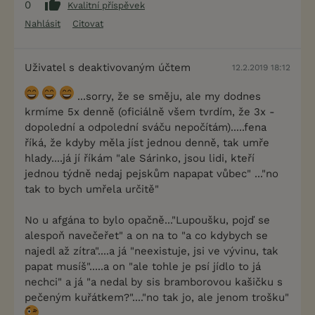
0
Kvalitní příspěvek
Nahlásit
Citovat
Uživatel s deaktivovaným účtem
12.2.2019 18:12
...sorry, že se směju, ale my dodnes
krmíme 5x denně (oficiálně všem tvrdím, že 3x -
dopolední a odpolední sváču nepočítám).....fena
říká, že kdyby měla jíst jednou denně, tak umře
hlady....já jí říkám "ale Sárinko, jsou lidi, kteří
jednou týdně nedaj pejskům napapat vůbec" ..."no
tak to bych umřela určitě"
No u afgána to bylo opačně..."Lupoušku, pojď se
alespoň navečeřet" a on na to "a co kdybych se
najedl až zítra"....a já "neexistuje, jsi ve vývinu, tak
papat musíš".....a on "ale tohle je psí jídlo to já
nechci" a já "a nedal by sis bramborovou kašičku s
pečeným kuřátkem?"...."no tak jo, ale jenom trošku"