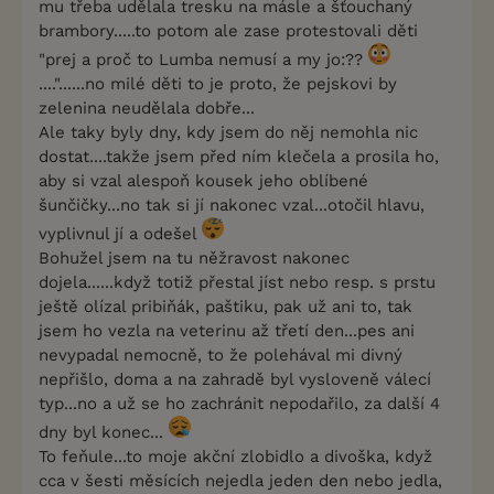
mu třeba udělala tresku na másle a šťouchaný
brambory.....to potom ale zase protestovali děti
"prej a proč to Lumba nemusí a my jo:??
...."......no milé děti to je proto, že pejskovi by
zelenina neudělala dobře...
Ale taky byly dny, kdy jsem do něj nemohla nic
dostat....takže jsem před ním klečela a prosila ho,
aby si vzal alespoň kousek jeho oblíbené
šunčičky...no tak si jí nakonec vzal...otočil hlavu,
vyplivnul jí a odešel
Bohužel jsem na tu něžravost nakonec
dojela......když totiž přestal jíst nebo resp. s prstu
ještě olízal pribiňák, paštiku, pak už ani to, tak
jsem ho vezla na veterinu až třetí den...pes ani
nevypadal nemocně, to že polehával mi divný
nepřišlo, doma a na zahradě byl vysloveně válecí
typ...no a už se ho zachránit nepodařilo, za další 4
dny byl konec...
To feňule...to moje akční zlobidlo a divoška, když
cca v šesti měsících nejedla jeden den nebo jedla,