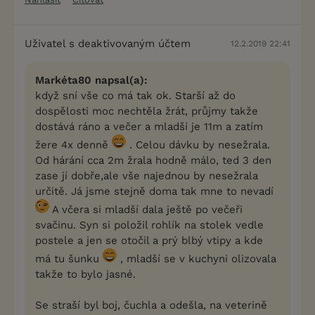
Uživatel s deaktivovaným účtem
12.2.2019 22:41
Markéta80 napsal(a):
když sní vše co má tak ok. Starší až do
dospělosti moc nechtěla žrát, průjmy takže
dostává ráno a večer a mladší je 11m a zatím
žere 4x denně
. Celou dávku by nesežrala.
Od hárání cca 2m žrala hodně málo, ted 3 den
zase jí dobře,ale vše najednou by nesežrala
určitě. Já jsme stejně doma tak mne to nevadí
A včera si mladší dala ještě po večeři
svačinu. Syn si položil rohlík na stolek vedle
postele a jen se otočil a prý blbý vtipy a kde
má tu šunku
, mladší se v kuchyni olizovala
takže to bylo jasné.
Se straší byl boj, čuchla a odešla, na veterině