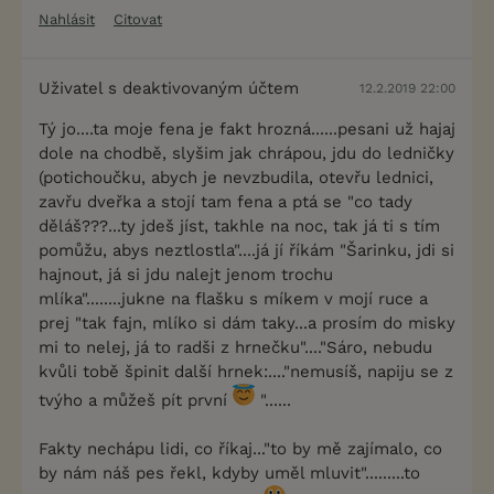
Nahlásit
Citovat
Uživatel s deaktivovaným účtem
12.2.2019 22:00
Tý jo....ta moje fena je fakt hrozná......pesani už hajaj
dole na chodbě, slyšim jak chrápou, jdu do ledničky
(potichoučku, abych je nevzbudila, otevřu lednici,
zavřu dveřka a stojí tam fena a ptá se "co tady
děláš???...ty jdeš jíst, takhle na noc, tak já ti s tím
pomůžu, abys neztlostla"....já jí říkám "Šarinku, jdi si
hajnout, já si jdu nalejt jenom trochu
mlíka"........jukne na flašku s míkem v mojí ruce a
prej "tak fajn, mlíko si dám taky...a prosím do misky
mi to nelej, já to radši z hrnečku"...."Sáro, nebudu
kvůli tobě špinit další hrnek:...."nemusíš, napiju se z
tvýho a můžeš pít první
"......
Fakty nechápu lidi, co říkaj..."to by mě zajímalo, co
by nám náš pes řekl, kdyby uměl mluvit".........to