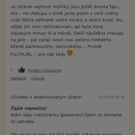
Jo zelené vepřové nožičky jsou ještě docela fajn...
Ale - na chalupu v zimě jsme psům z celé rodiny
vzali těžce sehnané velké hovězí a telecí kosti. No,
nějak jim moc nešmakovalo, asi byla zima
(nějakých minus 10 a méně). Další návštěva chalupy
na jaře - psi začali nosit cosi zeleno-hnědého
šíleně páchnoucího, obrovského.... Prostě
FUJTAJBL - pro nás tedy
.
1
Kvalitní příspěvek
Nahlásit
Citovat
Uživatel s deaktivovaným účtem
12.2.2019 20:35
Čajda napsal(a):
Mám taky máložravku (pastevec) často co dostane,
to zahrabe.
Tak on by si taky dal říct častěji, kdybych nekrmila