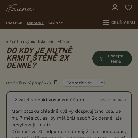
CELÉ MENU
INZERCE
DISKUSE
ČLÁNKY
« Zpět na výpis diskusních vláken
DO KDY JE NUTNÉ
Přidejte
KRMIT ŠTĚNĚ 2X
téma
DENNĚ?
Otočit řazení příspěvků
Uživatel s deaktivovaným účtem
12.2.2019 15:27
Mám otázku ohledně výživy dospívajícího psa. Je
mu 7 měsíců, asi by měl žrát aspoň 2x denně, ale
nevyhovuje mu to.
Dřív než ve 3h odpoledne do něj žrádlo nedostanu,