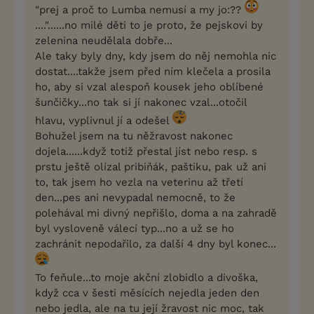
"prej a proč to Lumba nemusí a my jo:??
...."......no milé děti to je proto, že pejskovi by
zelenina neudělala dobře...
Ale taky byly dny, kdy jsem do něj nemohla nic
dostat....takže jsem před ním klečela a prosila
ho, aby si vzal alespoň kousek jeho oblíbené
šunčičky...no tak si jí nakonec vzal...otočil
hlavu, vyplivnul jí a odešel
Bohužel jsem na tu něžravost nakonec
dojela......když totiž přestal jíst nebo resp. s
prstu ještě olízal pribiňák, paštiku, pak už ani
to, tak jsem ho vezla na veterinu až třetí
den...pes ani nevypadal nemocně, to že
polehával mi divný nepřišlo, doma a na zahradě
byl vysloveně válecí typ...no a už se ho
zachránit nepodařilo, za další 4 dny byl konec...
To feňule...to moje akční zlobidlo a divoška,
když cca v šesti měsících nejedla jeden den
nebo jedla, ale na tu její žravost nic moc, tak