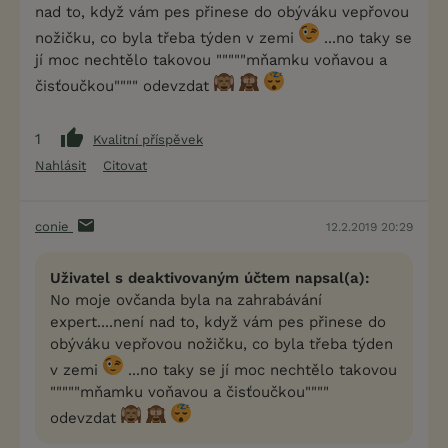
nad to, když vám pes přinese do obýváku vepřovou
nožičku, co byla třeba týden v zemi
...no taky se
jí moc nechtělo takovou """""mňamku voňavou a
čisťoučkou"""" odevzdat
1
Kvalitní příspěvek
Nahlásit
Citovat
conie
12.2.2019 20:29
Uživatel s deaktivovaným účtem napsal(a):
No moje ovčanda byla na zahrabávání
expert....není nad to, když vám pes přinese do
obýváku vepřovou nožičku, co byla třeba týden
v zemi
...no taky se jí moc nechtělo takovou
"""""mňamku voňavou a čisťoučkou""""
odevzdat