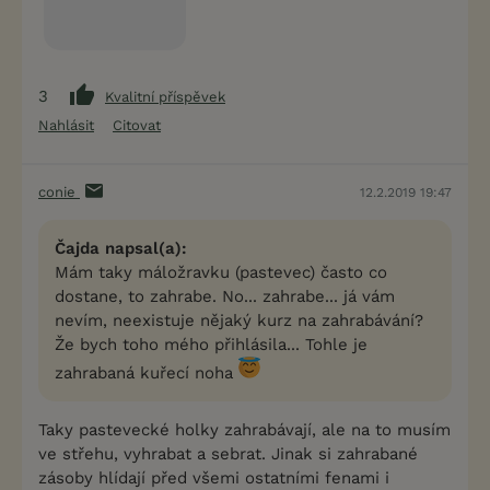
3
Kvalitní příspěvek
Nahlásit
Citovat
conie
12.2.2019 19:47
Čajda napsal(a):
Mám taky máložravku (pastevec) často co
dostane, to zahrabe. No... zahrabe... já vám
nevím, neexistuje nějaký kurz na zahrabávání?
Že bych toho mého přihlásila... Tohle je
zahrabaná kuřecí noha
Taky pastevecké holky zahrabávají, ale na to musím
ve střehu, vyhrabat a sebrat. Jinak si zahrabané
zásoby hlídají před všemi ostatními fenami i