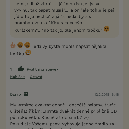
se najedl až zítra"....a já "neexistuje, jsi ve
vývinu, tak papat musíš".....a on "ale tohle je psí
jídlo to já nechci" a já "a nedal by sis
bramborovou kašičku s pečeným
kuřátkem?"...."no tak jo, ale jenom trošku"
Teda vy byste mohla napsat nějakou
knížku
1
Kvalitní příspěvek
Nahlásit
Citovat
Dasvo
12.2.2019 18:49
My krmíme dvakrát denně i dospělé halamy, takže
u štěňat říkám: „Krmte dvakrát denně přibližně OD
půl roku věku. Klidně až do smrti.“ :-)
Pokud ale Vašemu psovi vyhovuje jedno žrádlo za