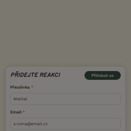
PŘIDEJTE REAKCI
Přihlásit se
Přezdívka
Email