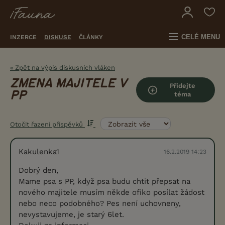
CELÉ MENU
INZERCE
DISKUSE
ČLÁNKY
« Zpět na výpis diskusních vláken
ZMENA MAJITELE V
Přidejte
PP
téma
Otočit řazení příspěvků
Kakulenka1
16.2.2019 14:23
Dobrý den,
Mame psa s PP, když psa budu chtit přepsat na
nového majitele musím někde ofiko posílat žádost
nebo neco podobného? Pes není uchovneny,
nevystavujeme, je starý 6let.