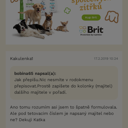
Kakulenka1
17.2.2019 10:24
bobina65 napsal(a):
Jak přepíšu.Nic nesmíte v rodokmenu
přepisovat.Prostě zapíšete do kolonky (majitel)
dalšího majitele v pořadí.
Ano tomu rozumím asi jsem to špatně formulovala.
Ale pod tetovacim číslem je napsaný majitel nebo
ne? Dekuji Katka