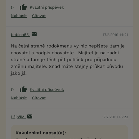
0
Kvalitní příspěvek
Nahlásit
Citovat
bobina65
17.2.2019 14:21
Na čelní straně rodokmenu vy nic nepíšete ,tam je
chovatel a podpis chovatele . Majitel je na zadní
straně a tam je těch pět políček pro případnou
změnu majitele. Snad máte stejný průkaz původu
jako já.
0
Kvalitní příspěvek
Nahlásit
Citovat
LájošM
17.2.2019 18:23
Kakulenka1 napsal(a):