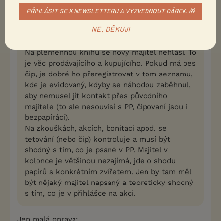
PŘIHLÁSIT SE K NEWSLETTERU A VYZVEDNOUT DÁREK. 🎁
Dasvo
18.2.2019 17:01
NE, DĚKUJI
LájošM napsal(a):
Na plemennou knihu se nový majitel nehlásí. To
je věc prodávajícího a kupujícího. Pokud má pes
čip, je dobré ho přeregistrovat v tom seznamu,
kde je evidovaný, kdyby se náhodou zaběhnul,
aby nemusel jít kontakt přes původního
majitele (to ale nesouvisí s PP, čipovaní jsou i
bezpapíráci).
Na zkouškách, akcích, bonitaci apod. se
tetování (nebo čip) kontroluje a musí být
shodný s tím, co je psané v PP. Majitel v
kolonce je většinou nezajímá, jde o shodu
papírů s konkrétním zvířetem. Jen by tam měl
být nějaký majitel napsaný a teoreticky shodný
s tím, co je v přihlášce na akci.
Jen malá oprava: