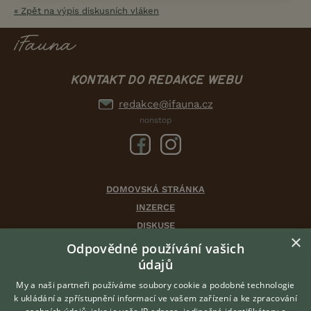
« Zpět na výpis diskusních vláken
KONTAKT DO REDAKCE WEBU
redakce@ifauna.cz
nonstop
DOMOVSKÁ STRÁNKA
INZERCE
DISKUSE
×
ČLÁNKY
Odpovědné používání vašich
CHOVATELSKÉ STANICE
údajů
ATLAS
My a naši partneři používáme soubory cookie a podobné technologie
VÝBĚR VHODNÉHO PLEMENE
k ukládání a zpřístupnění informací ve vašem zařízení a ke zpracování