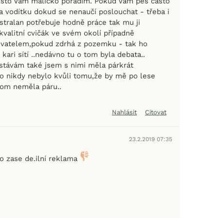
sto Vám maličko poradím. Pokud Vám pes často
a vodítku dokud se nenaučí poslouchat - třeba i
stralan potřebuje hodně práce tak mu ji
kvalitní cvičák ve svém okolí případně
ovatelem,pokud zdrhá z pozemku - tak ho
kari sítí ..nedávno tu o tom byla debata..
stávám také jsem s nimi měla párkrát
o nikdy nebylo kvůli tomu,že by mě po lese
tom neměla páru..
Nahlásit
Citovat
23.2.2019 07:35
 to zase de.ilní reklama