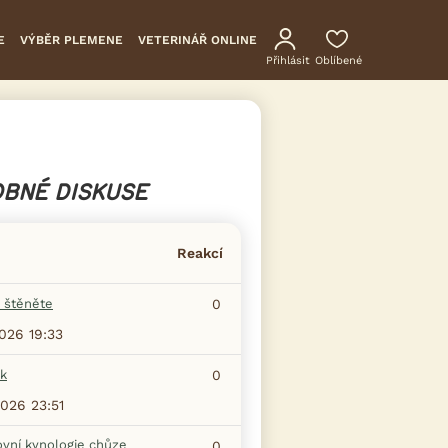
E
VÝBĚR PLEMENE
VETERINÁŘ ONLINE
Přihlásit
Oblíbené
BNÉ DISKUSE
Reakcí
 štěněte
0
2026 19:33
k
0
2026 23:51
ovní kynologie chůze
0