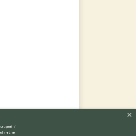
×
ístupnění
Hledáte zvířecího kamaráda?
jedinečné
Zdarma vám poradí