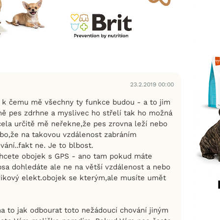
23.2.2019 00:00
 k čemu mě všechny ty funkce budou - a to jim
ě pes zdrhne a myslivec ho střelí tak ho možná
zcela určitě mě neřekne,že pes zrovna leží nebo
bo,že na takovou vzdálenost zabráním
ní..fakt ne. Je to blbost.
chcete obojek s GPS - ano tam pokud máte
psa dohledáte ale ne na větší vzdálenost a nebo
cvikový elekt.obojek se kterým,ale musíte umět
na to jak odbourat toto nežádoucí chování jiným