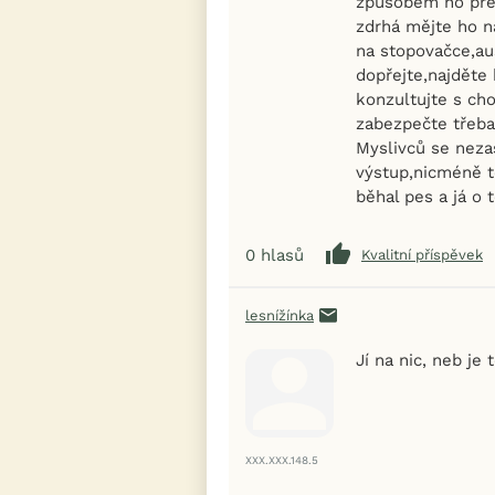
způsobem no pře
zdrhá mějte ho n
na stopovačce,au
dopřejte,najděte 
konzultujte s ch
zabezpečte třeba 
Myslivců se neza
výstup,nicméně t
běhal pes a já o 
0
hlasů
Kvalitní příspěvek
lesnížínka
Jí na nic, neb je
XXX.XXX.148.5