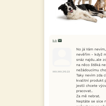
b.k
No já Vám nevím,
nevěřím - když m
snáz najdu..ale 
na něco štěká ne
nežádoucímu chová
XXX.XXX.210.23
Taky nevím zda 
kvalitní produkt 
jestli chcete vý
pracovat..
Za mě nebrat.
Neptáte se sice 