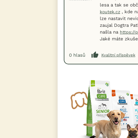
lesa a tak se ob
, kde n
koutek.cz
lze nastavit nev
zaujal Dogtra Pa
našla na
https://
Jaké máte zkuše
0
hlasů
Kvalitní příspěvek