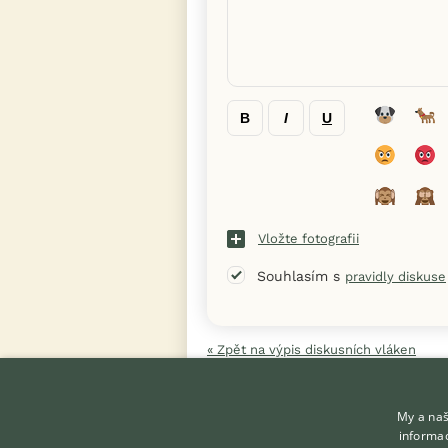
B
I
U
Vložte fotografii
Souhlasím s
pravidly diskuse
« Zpět na výpis diskusních vláken
My a naš
informac