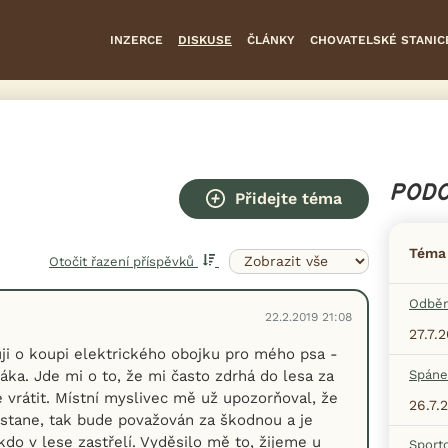
INZERCE
DISKUSE
ČLÁNKY
CHOVATELSKÉ STANIC
PODO
Přidejte téma
Téma
Otočit řazení příspěvků
Odběr
22.2.2019 21:08
27.7.
ji o koupi elektrického obojku pro mého psa -
áka. Jde mi o to, že mi často zdrhá do lesa za
Spáne
e vrátit. Místní myslivec mě už upozorňoval, že
26.7.
ě stane, tak bude považován za škodnou a je
do v lese zastřelí. Vyděsilo mě to, žijeme u
Sport