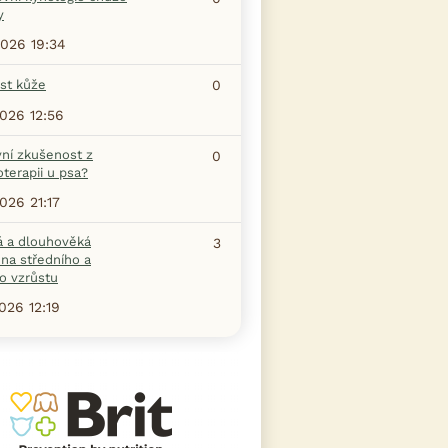
y
2026 19:34
ost kůže
0
2026 12:56
vní zkušenost z
0
terapii u psa?
2026 21:17
á a dlouhověká
3
na středního a
o vzrůstu
2026 12:19