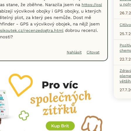
čas stane, že zběhne. Narazila jsem na
u noh
https://psi
abízejí výcvikové obojky i GPS obojky, u kterých
26.7.
iditelný plot, za který pes nemůže. Dost mě
thfinder - GPS a výcvikový obojek, na nějž jsem
Citliv
dobrou recenzi.
psikoutek.cz/recenzedogtra.html
25.7.
nosti?
Poziti
chemo
Nahlásit
Citovat
22.7.
Zdrav
pleme
většíh
27.7.