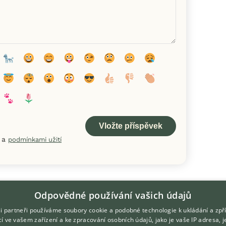
a
podmínkami užití
Odpovědné používání vašich údajů
i partneři používáme soubory cookie a podobné technologie k ukládání a zpř
í ve vašem zařízení a ke zpracování osobních údajů, jako je vaše IP adresa, 