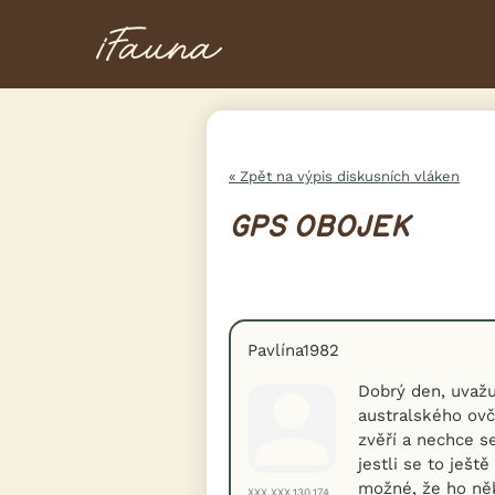
« Zpět na výpis diskusních vláken
GPS OBOJEK
Pavlína1982
Dobrý den, uvažu
australského ovč
zvěří a nechce s
jestli se to ješt
možné, že ho něk
XXX.XXX.130.174