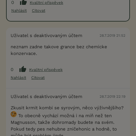
0
Kvalitní příspěvek
Nahlásit
Citovat
Uživatel s deaktivovaným účtem
28.7.2019 21:52
neznam zadne takove grance bez chemicke
konzervace.
0
Kvalitní příspěvek
Nahlásit
Citovat
Uživatel s deaktivovaným účtem
28.7.2019 22:19
Zkusit krmit kombi se syrovým, něco výživnějšího?
To obecně vychází možná i na míň než ten
Magnusson, takže dohromady budete na svém.
Pokud tedy pes nehubne zničehonic a hodně, to
může být problém jinde.