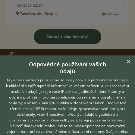
18.7.2026 22:27
Tasovice, okr. Znojmo
janickov...
Zobrazit více inzerátů
×
Odpovědné používání vašich
údajů
KONTAKT DO REDAKCE WEBU
My a naši partneři používáme soubory cookie a podobné technologie
redakce@ifauna.cz
k ukládání a zpřístupnění informací ve vašem zařízení a ke zpracování
nonstop
osobních údajů, jako je vaše IP adresa, jedinečné identifikátory a
údaje o prohlížení, pro personalizovanou reklamu a obsah, měření
reklamy a obsahu, analýzu publika a zlepšování služeb.
Dodavatelé
třetích stran (1866)
mohou vaše údaje zpracovávat také pro tyto i
Hledáte zvířecího kamaráda?
další účely, včetně používání přesných údajů o geolokaci a
Zdarma vám poradí
DOMOVSKÁ STRÁNKA
charakteristik zařízení. Vaše volby se vztahují pouze na tento web.
VETERINÁŘ ONLINE
Někteří dodavatelé mohou místo souhlasu spoléhat na oprávněný
INZERCE
KONZULTOVAT S
zájem; máte právo vznést námitku v
Nastavení reklamy
. Svůj souhlas
DISKUSE
VETERINÁŘEM