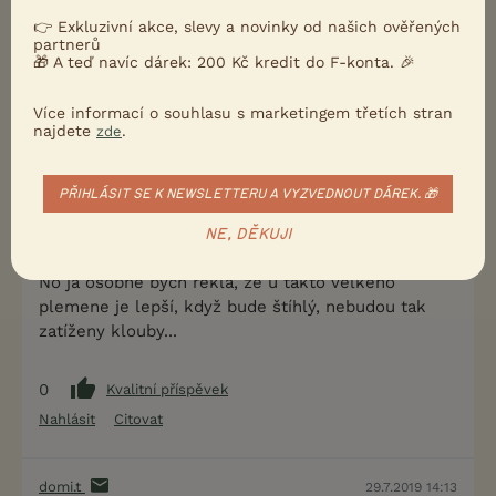
pes začal kulatit. Jenže oproti Magnusson mi přijde
👉 Exkluzivní akce, slevy a novinky od našich ověřených
kvalitativně o dost níž.A jiné granule nenacpane
partnerů
konzervanty a pšenicí v podobné cenově hladině
🎁 A teď navíc dárek: 200 Kč kredit do F-konta. 🎉
jsem nenašla. Tak asi zůstanu u Magnusson.
Více informací o souhlasu s marketingem třetích stran
najdete
.
zde
0
Kvalitní příspěvek
Nahlásit
Citovat
PŘIHLÁSIT SE K NEWSLETTERU A VYZVEDNOUT DÁREK. 🎁
NE, DĚKUJI
marcelaamax
29.7.2019 14:02
No já osobně bych řekla, že u takto velkého
plemene je lepší, když bude štíhlý, nebudou tak
zatíženy klouby...
0
Kvalitní příspěvek
Nahlásit
Citovat
domi.t
29.7.2019 14:13