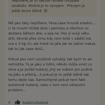
nepribere.Je to takové nohaté chlupaté
strašidlo .Možná je to vývojem . Přecijen je
ještě skoro štěně .😊
Mě pes taky nepřibere. Fena zase hrozně snadno....
U té musím hlídat dost i pamlsky a všechno co
dostane během dne, u psa ne. Pes si svoji váhu
drží. Akorát přes zimu kdy není tolik v zátěži má
cca o 3 kg víc, ale hned na jaře jak se začne makat,
tak to jde zase dolů...
Pokud pes není vyloženě vyhublý, tak bych to asi
nehrotila. To je jako s lidmi, někdo může sníst co
chce a je pořád hubený, jiný se málem jen podívá
na jídlo a přibírá... A pokud je to ještě štěně tak
tomu dejte čas. Samozřejmě pokud není fakt
extrémně hubený, nebo v tom není zdravotní
problém...
0
Kvalitní příspěvek