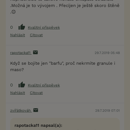
.Možná je to vývojem . Přecijen je ještě skoro štěně
.😊
0
Kvalitní příspěvek
Nahlásit
Citovat
rapotacka11
29.7.2019 05:48
Když se bojíte jen "barfu", proč nekrmíte granule i
maso?
0
Kvalitní příspěvek
Nahlásit
Citovat
zvířátkováh
29.7.2019 07:01
rapotacka11 napsal(a):