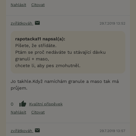
Nahlásit
Citovat
zvířátkováh
29.7.2019 13:52
rapotacka11 napsal(a):
Píšete, že střídáte.
Ptám se proč nedáváte tu stávající dávku
granulí + maso,
chcete li, aby pes zmohutněl.
Jo takhle.Když namíchám granule a maso tak má
průjem.
0
Kvalitní příspěvek
Nahlásit
Citovat
zvířátkováh
29.7.2019 13:57