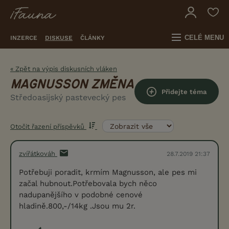
CELÉ MENU
INZERCE
DISKUSE
ČLÁNKY
« Zpět na výpis diskusních vláken
MAGNUSSON ZMĚNA
Přidejte téma
Středoasijský pastevecký pes
Otočit řazení příspěvků
zvířátkováh
28.7.2019 21:37
Potřebuji poradit, krmím Magnusson, ale pes mi
začal hubnout.Potřebovala bych něco
nadupanějšího v podobné cenové
hladině.800,-/14kg .Jsou mu 2r.