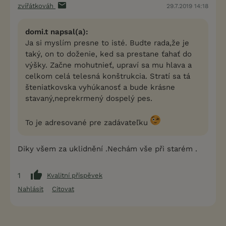
zvířátkováh
29.7.2019 14:18
domi.t napsal(a):
Ja si myslím presne to isté. Budte rada,že je
taký, on to doženie, ked sa prestane ťahať do
výšky. Začne mohutnieť, upraví sa mu hlava a
celkom celá telesná konštrukcia. Stratí sa tá
šteniatkovska vyhúkanosť a bude krásne
stavaný,neprekrmený dospelý pes.
To je adresované pre zadávateľku
Diky všem za uklidnění .Nechám vše při starém .
1
Kvalitní příspěvek
Nahlásit
Citovat