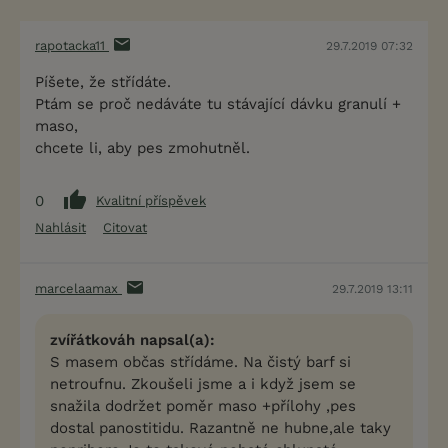
rapotacka11
29.7.2019 07:32
Píšete, že střídáte.
Ptám se proč nedáváte tu stávající dávku granulí +
maso,
chcete li, aby pes zmohutněl.
0
Kvalitní příspěvek
Nahlásit
Citovat
marcelaamax
29.7.2019 13:11
zvířátkováh napsal(a):
S masem občas střídáme. Na čistý barf si
netroufnu. Zkoušeli jsme a i když jsem se
snažila dodržet poměr maso +přílohy ,pes
dostal panostitidu. Razantně ne hubne,ale taky