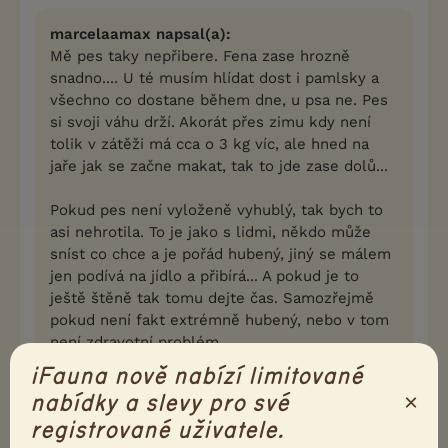
marcelaamax napsal(a):
Mě pes taky nepřibere. Fena zase hrozně
snadno.... U té musím hlídat dost i pamlsky a
všechno co dostane během dne, u psa ne. Pes
si svoji váhu drží. Akorát přes zimu kdy není
tolik v zátěži má cca o 3 kg víc, ale hned na
jaře jak se začne makat, tak to jde zase dolů...
Pokud pes není vyloženě vyhublý, tak bych to
asi nehrotila. To je jako s lidmi, někdo může
sníst co chce a je pořád hubený, jiný se málem
jen podívá na jídlo a přibírá... A pokud je to
ještě štěně tak tomu dejte čas. Samozřejmě
pokud není fakt extrémně hubený, nebo v tom
není zdravotní problém...
iFauna nově nabízí limitované
Vyhublý není má cca 65 kg a přes 70cm v
×
nabídky a slevy pro své
kohoutku.Je prostě štíhlý.Dostala jsem zbytek
registrované uživatele.
pytle fitminu life a po 14 dnech bylo vidět jak se