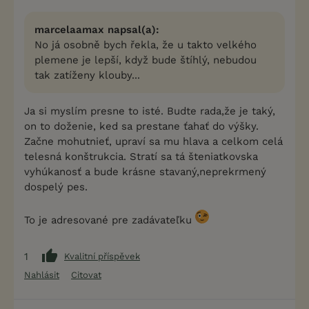
marcelaamax napsal(a):
No já osobně bych řekla, že u takto velkého
plemene je lepší, když bude štíhlý, nebudou
tak zatíženy klouby...
Ja si myslím presne to isté. Budte rada,že je taký,
on to doženie, ked sa prestane ťahať do výšky.
Začne mohutnieť, upraví sa mu hlava a celkom celá
telesná konštrukcia. Stratí sa tá šteniatkovska
vyhúkanosť a bude krásne stavaný,neprekrmený
dospelý pes.
To je adresované pre zadávateľku
1
Kvalitní příspěvek
Nahlásit
Citovat