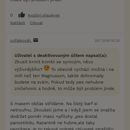
0
Kvalitní příspěvek
Nahlásit
Citovat
zvířátkováh
29.7.2019 05:30
Uživatel s deaktivovaným účtem napsal(a):
Zkusit krmit kombi se syrovým, něco
výživnějšího?
To obecně vychází možná i na
míň než ten Magnusson, takže dohromady
budete na svém. Pokud tedy pes nehubne
zničehonic a hodně, to může být problém jinde.
S masem občas střídáme. Na čistý barf si
netroufnu. Zkoušeli jsme a i když jsem se snažila
dodržet poměr maso +přílohy ,pes dostal
panostitidu. Razantně ne hubne,ale taky
nepribere.Je to takové nohaté chlupaté strašidlo