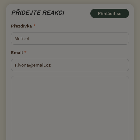
PŘIDEJTE REAKCI
Přihlásit se
Přezdívka
Email