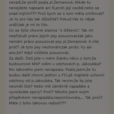
nevadí,že profil psala pí.Zemanová. Nikde tu
nenejdete napsané ani Ň,proti její osobě,nebo se
snad mýlím??? Proč bych se o tom měla zmiňovat?
Je to pro Vás tak důležité? Pokud Vás to nějak
uráží,tak je mi to líto.
Co se týče chovné stanice "z Dětenic". Tak mi
nepřísluší právo jejich psy posuzovat,tak jako
nemám právo posuzovat psy pí.Zemanové. A víte
proč? Já tyto psy nechovám,tak proto. Vy asi
ano,že? Když můžete posuzovat.
Za další. Četl jste v mém článku něco o tom,že
budoucnost MSP vidím v odchovech p. Jakoubka?
Nic takového jsem nenapsala. Psala jsem,že tu
budou další chovní jedinci u FCI,až majitelé uchovní
odchovy od p.Jakoubka. Tak nevím,že by jste
neuměl číst? Nebo mě záměrně napadáte a
vyvoláváte spory? Proč? Nikoho jsem svým
příspěvkem nenapadala,nepomlouvala,... Tak proč?
Máte z toho takovou radost???