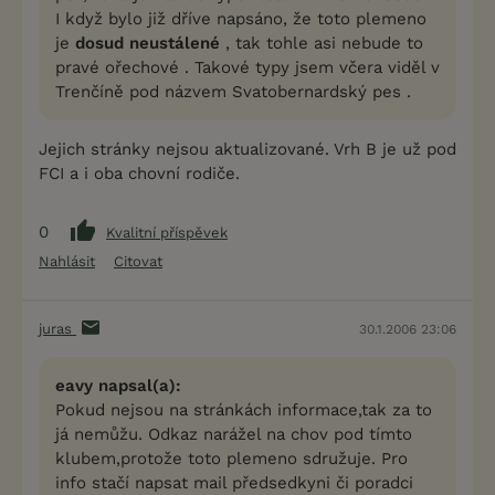
I když bylo již dříve napsáno, že toto plemeno
je
dosud neustálené
, tak tohle asi nebude to
pravé ořechové . Takové typy jsem včera viděl v
Trenčíně pod názvem Svatobernardský pes .
Jejich stránky nejsou aktualizované. Vrh B je už pod
FCI a i oba chovní rodiče.
0
Kvalitní příspěvek
Nahlásit
Citovat
juras
30.1.2006 23:06
eavy napsal(a):
Pokud nejsou na stránkách informace,tak za to
já nemůžu. Odkaz narážel na chov pod tímto
klubem,protože toto plemeno sdružuje. Pro
info stačí napsat mail předsedkyni či poradci