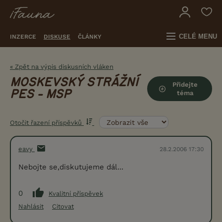
CELÉ MENU
INZERCE
DISKUSE
ČLÁNKY
« Zpět na výpis diskusních vláken
MOSKEVSKÝ STRÁŽNÍ
Přidejte
PES - MSP
téma
Otočit řazení příspěvků
eavy
28.2.2006 17:30
Nebojte se,diskutujeme dál...
0
Kvalitní příspěvek
Nahlásit
Citovat