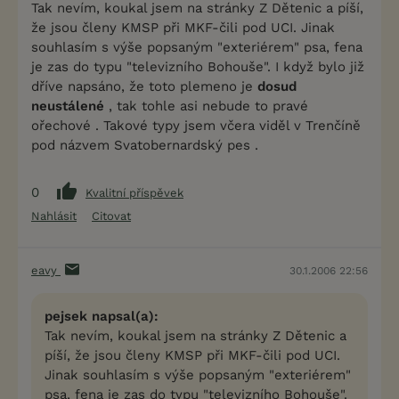
Tak nevím, koukal jsem na stránky Z Dětenic a píší,
že jsou členy KMSP při MKF-čili pod UCI. Jinak
souhlasím s výše popsaným "exteriérem" psa, fena
je zas do typu "televizního Bohouše". I když bylo již
dříve napsáno, že toto plemeno je
dosud
neustálené
, tak tohle asi nebude to pravé
ořechové . Takové typy jsem včera viděl v Trenčíně
pod názvem Svatobernardský pes .
0
Kvalitní příspěvek
Nahlásit
Citovat
eavy
30.1.2006 22:56
pejsek napsal(a):
Tak nevím, koukal jsem na stránky Z Dětenic a
píší, že jsou členy KMSP při MKF-čili pod UCI.
Jinak souhlasím s výše popsaným "exteriérem"
psa, fena je zas do typu "televizního Bohouše".