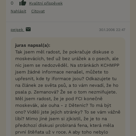
0
Kvalitní příspěvek
Nahlásit
Citovat
pejsek
30.1.2006 22:47
juras napsal(a):
Tak jsem měl radost, že pokračuje diskuse o
moskevácích, teď už bez urážek a o psech, ale
nic jsem se nedozvěděl. Na stránkách KCHMPP
jsem žádné informace nenašel, můžete to
upřesnit, kde ty iformace jsou? Odkazujete tu
na článek ze světa psů, a to vám nevadí, že ho
psala p. Zemanová? Že se o tom nezmiňujete.
Měl jsem radost, že je pod FCI konečně
moskevák, ale ouha - z Dětenic? To má být
ono? Viděli jste jejich stránky? To se vám vážně
líbí? Mimo jiné jsem si zjkistil, že je to na
předchozí diskusi probíraná fena, která měla
první štěňata už v roce. A aby toho nebylo