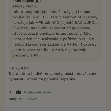
kaca napsal(a):
Ahojky Verčo,
tak to tedy fakt koukám, že už jsou i u nás
moskeváci pod FCI. Jsem členem KRAOP, který
sdružuje jak MPS tak KAO (a ještě SAO a JRO) a
díky naší Barče vím, že nepotlačuje povahu,
vždyť součástí bonitace je test povahy. Taky
jsem jeden čas uvažovala o pořízení MPS, ale
nedopídila jsem se žádného s PP FCI. Nakonec
jsem se zase vrátila ke KAO, nejsou tady
problémy s PP .
Čauky Káčo
Stálo mě to hodně mravenčí práce,tohle všechno
vypátrat. Hodně mi pomáhá Šejtanka
0
Kvalitní příspěvek
Nahlásit
Citovat