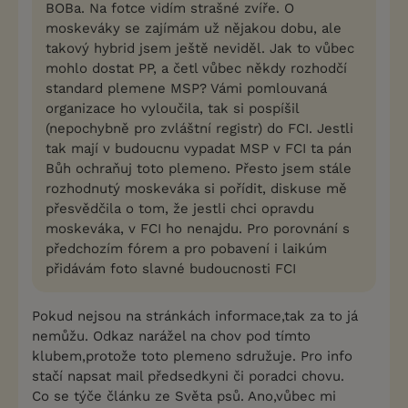
BOBa. Na fotce vidím strašné zvíře. O
moskeváky se zajímám už nějakou dobu, ale
takový hybrid jsem ještě neviděl. Jak to vůbec
mohlo dostat PP, a četl vůbec někdy rozhodčí
standard plemene MSP? Vámi pomlouvaná
organizace ho vyloučila, tak si pospíšil
(nepochybně pro zvláštní registr) do FCI. Jestli
tak mají v budoucnu vypadat MSP v FCI ta pán
Bůh ochraňuj toto plemeno. Přesto jsem stále
rozhodnutý moskeváka si pořídit, diskuse mě
přesvědčila o tom, že jestli chci opravdu
moskeváka, v FCI ho nenajdu. Pro porovnání s
předchozím fórem a pro pobavení i laikúm
přidávám foto slavné budoucnosti FCI
Pokud nejsou na stránkách informace,tak za to já
nemůžu. Odkaz narážel na chov pod tímto
klubem,protože toto plemeno sdružuje. Pro info
stačí napsat mail předsedkyni či poradci chovu.
Co se týče článku ze Světa psů. Ano,vůbec mi