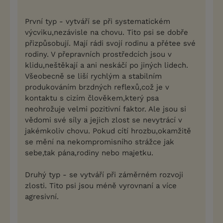
První typ - vytváří se při systematickém
výcviku,nezávisle na chovu. Tito psi se dobře
přizpůsobují. Mají rádi svojí rodinu a přétee své
rodiny. V přepravních prostředcích jsou v
klidu,neštěkají a ani neskáčí po jiných lidech.
Všeobecně se liší rychlým a stabilním
produkováním brzdných reflexů,což je v
kontaktu s cizím člověkem,který psa
neohrožuje velmi pozitivní faktor. Ale jsou si
vědomi své síly a jejich zlost se nevytrácí v
jakémkoliv chovu. Pokud cítí hrozbu,okamžitě
se mění na nekompromisního strážce jak
sebe,tak pána,rodiny nebo majetku.
Druhý typ - se vytváří při záměrném rozvoji
zlosti. Tito psi jsou méně vyrovnaní a více
agresivní.