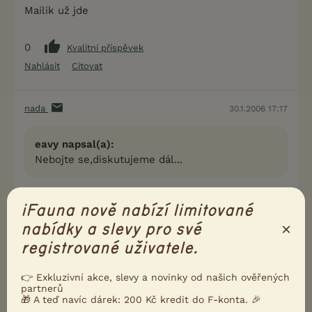
Mailik už jde
0
Kvalitní příspěvek
Nahlásit
Citovat
nada
30.1.2006 17:17
eavy napsal(a):
Nebojte se,diskutujeme dál...
Ahojky
iFauna nově nabízí limitované
ted je povídání ve 2/O6 svět psů,ale jen povídání od
×
p.Zemanové
nabídky a slevy pro své
Na klubovku KRAaOP v Rokycanech byl jeden
registrované uživatele.
moskevák přihlášenej,ale bohužel nedorazil
A Verčo ty uvažuješ o importu??Nebo vůbec o
👉 Exkluzivní akce, slevy a novinky od našich ověřených
pořízení MSP ??
partnerů
🎁 A teď navíc dárek: 200 Kč kredit do F-konta. 🎉