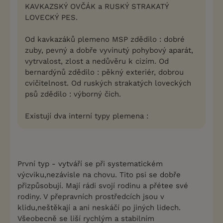
KAVKAZSKÝ OVČÁK a RUSKÝ STRAKATÝ
LOVECKÝ PES.
Od kavkazáků plemeno MSP zdědilo : dobré
zuby, pevný a dobře vyvinutý pohybový aparát,
vytrvalost, zlost a nedůvěru k cizím. Od
bernardýnů zdědilo : pěkný exteriér, dobrou
cvičitelnost. Od ruských strakatých loveckých
psů zdědilo : výborný čich.
Existují dva interní typy plemena :
První typ - vytváří se při systematickém
výcviku,nezávisle na chovu. Tito psi se dobře
přizpůsobují. Mají rádi svojí rodinu a přétee své
rodiny. V přepravních prostředcích jsou v
klidu,neštěkají a ani neskáčí po jiných lidech.
Všeobecně se liší rychlým a stabilním