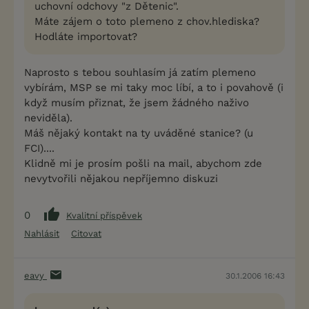
uchovní odchovy "z Dětenic".
Máte zájem o toto plemeno z chov.hlediska?
Hodláte importovat?
Naprosto s tebou souhlasím já zatím plemeno
vybírám, MSP se mi taky moc líbí, a to i povahově (i
když musím přiznat, že jsem žádného naživo
neviděla).
Máš nějaký kontakt na ty uváděné stanice? (u
FCI)....
Klidně mi je prosím pošli na mail, abychom zde
nevytvořili nějakou nepříjemno diskuzi
0
Kvalitní příspěvek
Nahlásit
Citovat
eavy
30.1.2006 16:43