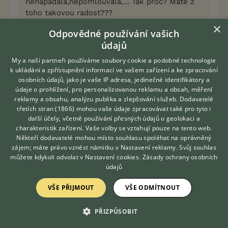
nenapadala,nepomlouvala,... Tak proč? Máte z
toho takovou radost???
×
Odpovědné používání vašich
Spory vyvolávat opravdu nechci, ale v předchozí
údajů
diskusi jste tvrdili, že u FCI jsou pouze kvalitní
My a naši partneři používáme soubory cookie a podobné technologie
jedinci, tak jsem docela rozčarovaný ( nemyslím, že
k ukládání a zpřístupnění informací ve vašem zařízení a ke zpracování
jste to psala zrovna vy, ale že to bylo v diskusi).
osobních údajů, jako je vaše IP adresa, jedinečné identifikátory a
Pro vaši informaci - já moskeváky nechovám, ale
údaje o prohlížení, pro personalizovanou reklamu a obsah, měření
už nějaký čas se o ně zajímám, viděl jsem je na
reklamy a obsahu, analýzu publika a zlepšování služeb.
Dodavatelé
výstavách v Polsku a Maďarsku, ale něco takového
třetích stran (1866)
mohou vaše údaje zpracovávat také pro tyto i
Hledáte zvířecího kamaráda?
jako je na fotce jsem nikde neviděl - a "to" má
další účely, včetně používání přesných údajů o geolokaci a
Zdarma vám poradí
charakteristik zařízení. Vaše volby se vztahují pouze na tento web.
BOBa, nezaráží vás to? Neměl by si rozhodčí nejdřív
VETERINÁŘ ONLINE
Někteří dodavatelé mohou místo souhlasu spoléhat na oprávněný
prostudovat standard, než posuzuje? Ale kde ho
KONZULTOVAT S
zájem; máte právo vznést námitku v
Nastavení reklamy
. Svůj souhlas
sehnat, Obvolal jsem všechny kluby, které tvrdí, že
VETERINÁŘEM
můžete kdykoli odvolat v
Nastavení cookies
.
Zásady ochrany osobních
MSP sdružují, ale oni nemají ani oficiální standard.
údajů
Tak jsem se rozhodl zavolat té p. Zemanové a ona
byla ochotná mi poslat údajně nejnovější standard
VŠE PŘIJMOUT
VŠE ODMÍTNOUT
MSP. Z předchozí diskuse jsem měl dojem, že my z
FCI máme pravdu, ale teď o tom začínám
PŘIZPŮSOBIT
pochybovat. Není trochu divné, že všechny články o