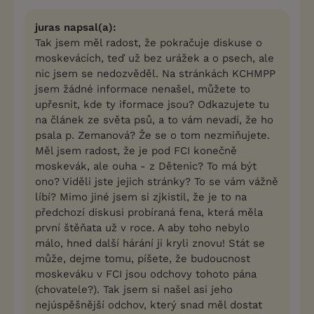
juras napsal(a):
Tak jsem měl radost, že pokračuje diskuse o
moskevácích, teď už bez urážek a o psech, ale
nic jsem se nedozvěděl. Na stránkách KCHMPP
jsem žádné informace nenašel, můžete to
upřesnit, kde ty iformace jsou? Odkazujete tu
na článek ze světa psů, a to vám nevadí, že ho
psala p. Zemanová? Že se o tom nezmiňujete.
Měl jsem radost, že je pod FCI konečně
moskevák, ale ouha - z Dětenic? To má být
ono? Viděli jste jejich stránky? To se vám vážně
líbí? Mimo jiné jsem si zjkistil, že je to na
předchozí diskusi probíraná fena, která měla
první štěňata už v roce. A aby toho nebylo
málo, hned další hárání ji kryli znovu! Stát se
může, dejme tomu, píšete, že budoucnost
moskeváku v FCI jsou odchovy tohoto pána
(chovatele?). Tak jsem si našel asi jeho
nejúspěšnější odchov, který snad měl dostat