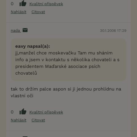
0
Kvalitní příspěvek
Nahlásit
Citovat
nada
30.1.2006 17:29
eavy napsal(a):
jj,manžel chce moskevačku Tam mu sháním
info a jsem v kontaktu s několika chovateli a s
presidentem Maďarské asociace psích
chovatelů
tak to držím palce aspon si ji jednou prohlídnu na
vlastní oči
0
Kvalitní příspěvek
Nahlásit
Citovat