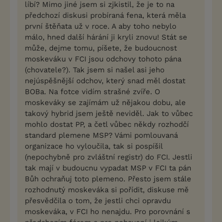
líbí? Mimo jiné jsem si zjkistil, že je to na
předchozí diskusi probíraná fena, která měla
první štěňata už v roce. A aby toho nebylo
málo, hned další hárání ji kryli znovu! Stát se
může, dejme tomu, píšete, že budoucnost
moskeváku v FCI jsou odchovy tohoto pána
(chovatele?). Tak jsem si našel asi jeho
nejúspěšnější odchov, který snad měl dostat
BOBa. Na fotce vidím strašné zvíře. O
moskeváky se zajímám už nějakou dobu, ale
takový hybrid jsem ještě neviděl. Jak to vůbec
mohlo dostat PP, a četl vůbec někdy rozhodčí
standard plemene MSP? Vámi pomlouvaná
organizace ho vyloučila, tak si pospíšil
(nepochybně pro zvláštní registr) do FCI. Jestli
tak mají v budoucnu vypadat MSP v FCI ta pán
Bůh ochraňuj toto plemeno. Přesto jsem stále
rozhodnutý moskeváka si pořídit, diskuse mě
přesvědčila o tom, že jestli chci opravdu
moskeváka, v FCI ho nenajdu. Pro porovnání s