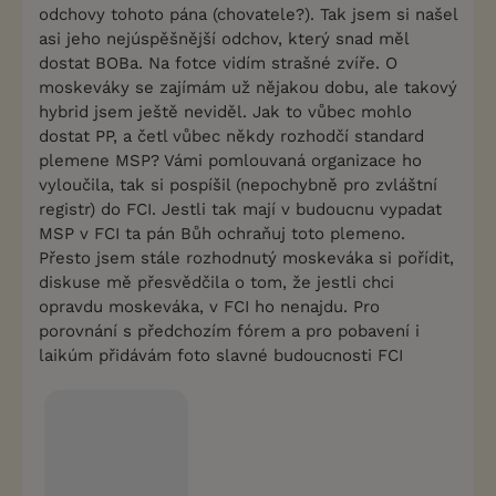
odchovy tohoto pána (chovatele?). Tak jsem si našel
asi jeho nejúspěšnější odchov, který snad měl
dostat BOBa. Na fotce vidím strašné zvíře. O
moskeváky se zajímám už nějakou dobu, ale takový
hybrid jsem ještě neviděl. Jak to vůbec mohlo
dostat PP, a četl vůbec někdy rozhodčí standard
plemene MSP? Vámi pomlouvaná organizace ho
vyloučila, tak si pospíšil (nepochybně pro zvláštní
registr) do FCI. Jestli tak mají v budoucnu vypadat
MSP v FCI ta pán Bůh ochraňuj toto plemeno.
Přesto jsem stále rozhodnutý moskeváka si pořídit,
diskuse mě přesvědčila o tom, že jestli chci
opravdu moskeváka, v FCI ho nenajdu. Pro
porovnání s předchozím fórem a pro pobavení i
laikúm přidávám foto slavné budoucnosti FCI