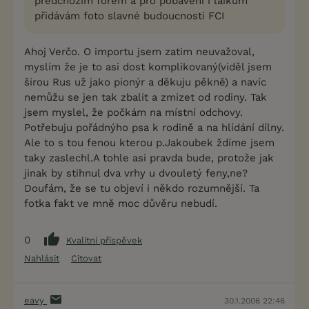
předchozím fórem a pro pobavení i laikúm
přidávám foto slavné budoucnosti FCI
Ahoj Verčo. O importu jsem zatim neuvažoval,
myslím že je to asi dost komplikovaný(viděl jsem
širou Rus už jako pionýr a děkuju pěkně) a navíc
nemůžu se jen tak zbalit a zmizet od rodiny. Tak
jsem myslel, že počkám na místní odchovy.
Potřebuju pořádnýho psa k rodině a na hlídání dílny.
Ale to s tou fenou kterou p.Jakoubek ždíme jsem
taky zaslechl.A tohle asi pravda bude, protože jak
jinak by stihnul dva vrhy u dvouletý feny,ne?
Doufám, že se tu objeví i někdo rozumnější. Ta
fotka fakt ve mně moc důvěru nebudí.
0
Kvalitní příspěvek
Nahlásit
Citovat
eavy
30.1.2006 22:46