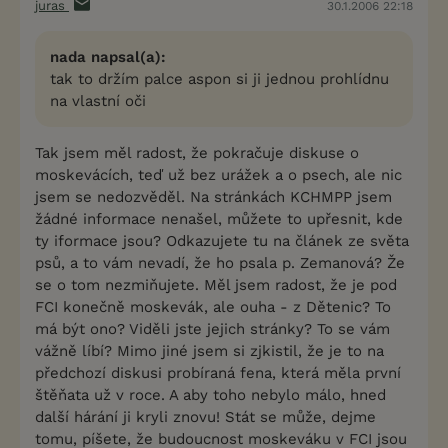
juras
30.1.2006 22:18
nada napsal(a):
tak to držím palce aspon si ji jednou prohlídnu
na vlastní oči
Tak jsem měl radost, že pokračuje diskuse o
moskevácích, teď už bez urážek a o psech, ale nic
jsem se nedozvěděl. Na stránkách KCHMPP jsem
žádné informace nenašel, můžete to upřesnit, kde
ty iformace jsou? Odkazujete tu na článek ze světa
psů, a to vám nevadí, že ho psala p. Zemanová? Že
se o tom nezmiňujete. Měl jsem radost, že je pod
FCI konečně moskevák, ale ouha - z Dětenic? To
má být ono? Viděli jste jejich stránky? To se vám
vážně líbí? Mimo jiné jsem si zjkistil, že je to na
předchozí diskusi probíraná fena, která měla první
štěňata už v roce. A aby toho nebylo málo, hned
další hárání ji kryli znovu! Stát se může, dejme
tomu, píšete, že budoucnost moskeváku v FCI jsou