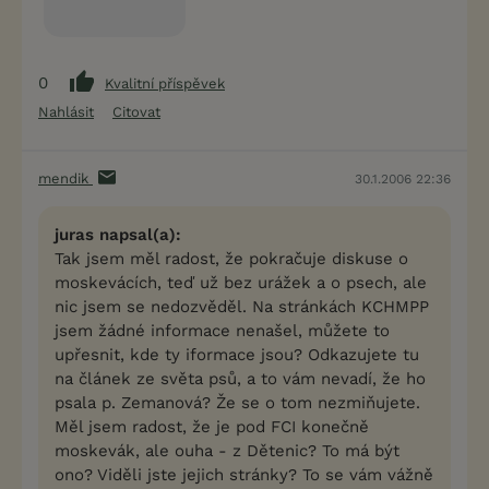
0
Kvalitní příspěvek
Nahlásit
Citovat
mendik
30.1.2006 22:36
juras napsal(a):
Tak jsem měl radost, že pokračuje diskuse o
moskevácích, teď už bez urážek a o psech, ale
nic jsem se nedozvěděl. Na stránkách KCHMPP
jsem žádné informace nenašel, můžete to
upřesnit, kde ty iformace jsou? Odkazujete tu
na článek ze světa psů, a to vám nevadí, že ho
psala p. Zemanová? Že se o tom nezmiňujete.
Měl jsem radost, že je pod FCI konečně
moskevák, ale ouha - z Dětenic? To má být
ono? Viděli jste jejich stránky? To se vám vážně