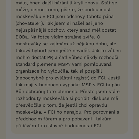
málo, hned další hárání ji kryli znovu! Stát se
může, dejme tomu, píšete, že budoucnost
moskeváku v FCI jsou odchovy tohoto pána
(chovatele?). Tak jsem si našel asi jeho
nejúspěšnější odchov, který snad měl dostat
BOBa. Na fotce vidím strašné zvíře. O
moskeváky se zajímám už nějakou dobu, ale
takový hybrid jsem ještě neviděl. Jak to vůbec
mohlo dostat PP, a četl vůbec někdy rozhodčí
standard plemene MSP? Vámi pomlouvaná
organizace ho vyloučila, tak si pospíšil
(nepochybně pro zvláštní registr) do FCI. Jestli
tak mají v budoucnu vypadat MSP v FCI ta pán
Bůh ochraňuj toto plemeno. Přesto jsem stále
rozhodnutý moskeváka si pořídit, diskuse mě
přesvědčila o tom, že jestli chci opravdu
moskeváka, v FCI ho nenajdu. Pro porovnání s
předchozím fórem a pro pobavení i laikúm
přidávám foto slavné budoucnosti FCI