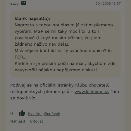
eavy
30.1.2006 16:57
klarik napsal(a):
Naprosto s tebou souhlasím já zatím plemeno
vybírám, MSP se mi taky moc líbí, a to i
povahově (i když musím přiznat, že jsem
žádného naživo neviděla).
Máš nějaký kontakt na ty uváděné stanice? (u
FCI)....
Klidně mi je prosím pošli na mail, abychom zde
nevytvořili nějakou nepříjemno diskuzi
Podívej se na oficiální stránky Klubu chovatelů
málopočetných plemen psů -
Tam
www.kchmpp.cz.
se dovíš víc .
0
Kvalitní příspěvek
Nahlásit
Citovat