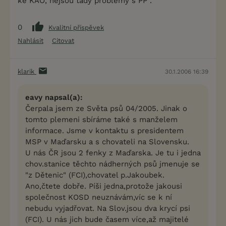
ke KAO, nejsou tady problémy s PP .
0
Kvalitní příspěvek
Nahlásit
Citovat
klarik
30.1.2006 16:39
eavy napsal(a):
Čerpala jsem ze Světa psů 04/2005. Jinak o
tomto plemeni sbíráme také s manželem
informace. Jsme v kontaktu s presidentem
MSP v Maďarsku a s chovateli na Slovensku.
U nás ČR jsou 2 fenky z Maďarska. Je tu i jedna
chov.stanice těchto nádherných psů jmenuje se
"z Dětenic" (FCI),chovatel p.Jakoubek.
Ano,čtete dobře. Píši jedna,protože jakousi
společnost KOSD neuznávám,víc se k ní
nebudu vyjadřovat. Na Slov.jsou dva krycí psi
(FCI). U nás jich bude časem více,až majitelé