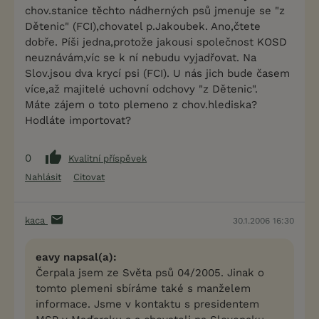
chov.stanice těchto nádherných psů jmenuje se "z
Dětenic" (FCI),chovatel p.Jakoubek. Ano,čtete
dobře. Píši jedna,protože jakousi společnost KOSD
neuznávám,víc se k ní nebudu vyjadřovat. Na
Slov.jsou dva krycí psi (FCI). U nás jich bude časem
více,až majitelé uchovní odchovy "z Dětenic".
Máte zájem o toto plemeno z chov.hlediska?
Hodláte importovat?
0
Kvalitní příspěvek
Nahlásit
Citovat
kaca
30.1.2006 16:30
eavy napsal(a):
Čerpala jsem ze Světa psů 04/2005. Jinak o
tomto plemeni sbíráme také s manželem
informace. Jsme v kontaktu s presidentem