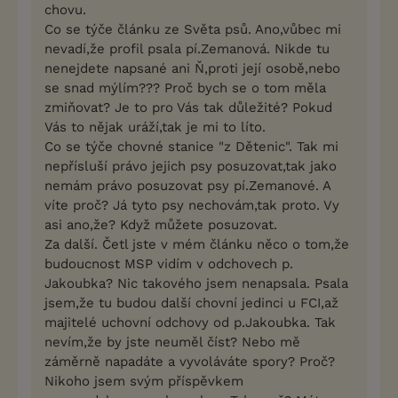
chovu.
Co se týče článku ze Světa psů. Ano,vůbec mi
nevadí,že profil psala pí.Zemanová. Nikde tu
nenejdete napsané ani Ň,proti její osobě,nebo
se snad mýlím??? Proč bych se o tom měla
zmiňovat? Je to pro Vás tak důležité? Pokud
Vás to nějak uráží,tak je mi to líto.
Co se týče chovné stanice "z Dětenic". Tak mi
nepřísluší právo jejich psy posuzovat,tak jako
nemám právo posuzovat psy pí.Zemanové. A
víte proč? Já tyto psy nechovám,tak proto. Vy
asi ano,že? Když můžete posuzovat.
Za další. Četl jste v mém článku něco o tom,že
budoucnost MSP vidím v odchovech p.
Jakoubka? Nic takového jsem nenapsala. Psala
jsem,že tu budou další chovní jedinci u FCI,až
majitelé uchovní odchovy od p.Jakoubka. Tak
nevím,že by jste neuměl číst? Nebo mě
záměrně napadáte a vyvoláváte spory? Proč?
Nikoho jsem svým příspěvkem