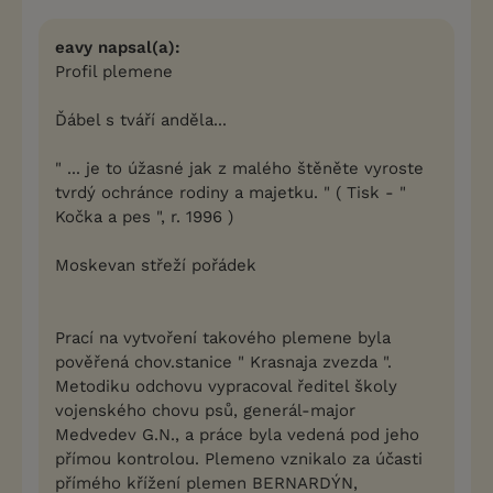
eavy napsal(a):
Profil plemene
Ďábel s tváří anděla...
" ... je to úžasné jak z malého štěněte vyroste
tvrdý ochránce rodiny a majetku. " ( Tisk - "
Kočka a pes ", r. 1996 )
Moskevan střeží pořádek
Prací na vytvoření takového plemene byla
pověřená chov.stanice " Krasnaja zvezda ".
Metodiku odchovu vypracoval ředitel školy
vojenského chovu psů, generál-major
Medvedev G.N., a práce byla vedená pod jeho
přímou kontrolou. Plemeno vznikalo za účasti
přímého křížení plemen BERNARDÝN,