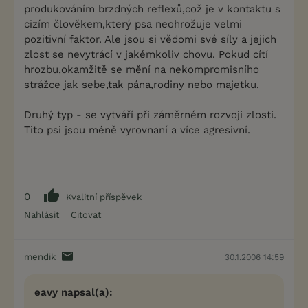
produkováním brzdných reflexů,což je v kontaktu s
cizím člověkem,který psa neohrožuje velmi
pozitivní faktor. Ale jsou si vědomi své síly a jejich
zlost se nevytrácí v jakémkoliv chovu. Pokud cítí
hrozbu,okamžitě se mění na nekompromisního
strážce jak sebe,tak pána,rodiny nebo majetku.
Druhý typ - se vytváří při záměrném rozvoji zlosti.
Tito psi jsou méně vyrovnaní a více agresivní.
0
Kvalitní příspěvek
Nahlásit
Citovat
mendik
30.1.2006 14:59
eavy napsal(a):