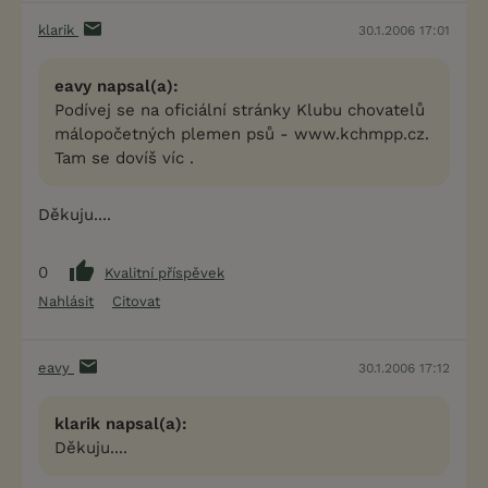
klarik
30.1.2006 17:01
eavy napsal(a):
Podívej se na oficiální stránky Klubu chovatelů
málopočetných plemen psů - www.kchmpp.cz.
Tam se dovíš víc .
Děkuju....
0
Kvalitní příspěvek
Nahlásit
Citovat
eavy
30.1.2006 17:12
klarik napsal(a):
Děkuju....