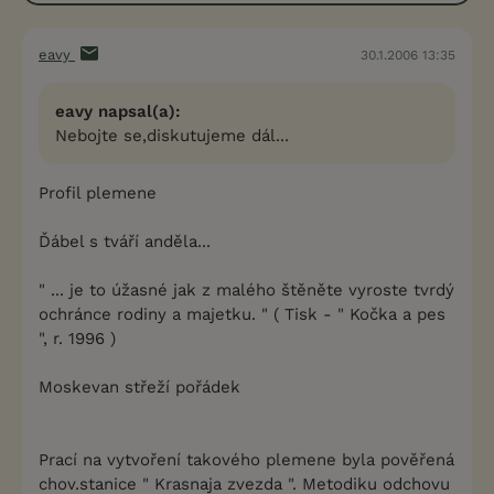
eavy
30.1.2006 13:35
eavy napsal(a):
Nebojte se,diskutujeme dál...
Profil plemene
Ďábel s tváří anděla...
" ... je to úžasné jak z malého štěněte vyroste tvrdý
ochránce rodiny a majetku. " ( Tisk - " Kočka a pes
", r. 1996 )
Moskevan střeží pořádek
Prací na vytvoření takového plemene byla pověřená
chov.stanice " Krasnaja zvezda ". Metodiku odchovu