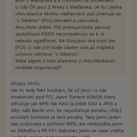
MSP v Maďarsku a s chovateli na Slovensku.
U nás ČR jsou 2 fenky z Maďarska. Je tu i jedna
chov.stanice těchto nádherných psů jmenuje se
"z Dětenic" (FCI),chovatel p.Jakoubek.
Ano,čtete dobře. Píši jedna,protože jakousi
společnost KOSD neuznávám,víc se k ní
nebudu vyjadřovat. Na Slov.jsou dva krycí psi
(FCI). U nás jich bude časem více,až majitelé
uchovní odchovy "z Dětenic".
Máte zájem o toto plemeno z chov.hlediska?
Hodláte importovat?
Ahojky Verčo,
tak to tedy fakt koukám, že už jsou i u nás
moskeváci pod FCI. Jsem členem KRAOP, který
sdružuje jak MPS tak KAO (a ještě SAO a JRO) a
díky naší Barče vím, že nepotlačuje povahu, vždyť
součástí bonitace je test povahy. Taky jsem jeden
čas uvažovala o pořízení MPS, ale nedopídila jsem
se žádného s PP FCI. Nakonec jsem se zase vrátila