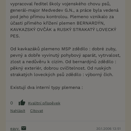
vypracoval ředitel školy vojenského chovu psů,
generál-major Medvedev G.N., a práce byla vedená
pod jeho přímou kontrolou. Plemeno vznikalo za
účasti přímého křížení plemen BERNARDÝN,
KAVKAZSKÝ OVČÁK a RUSKÝ STRAKATÝ LOVECKÝ
PES.
Od kavkazáků plemeno MSP zdědilo : dobré zuby,
pevný a dobře vyvinutý pohybový aparát, vytrvalost,
zlost a nedůvěru k cizím. Od bernardýnů zdědilo :
pěkný exteriér, dobrou cvičitelnost. Od ruských
strakatých loveckých psů zdědilo : výborný čich.
Existují dva interní typy plemena :
0
Kvalitní příspěvek
Nahlásit
Citovat
eavy
30.1.2006 13:51