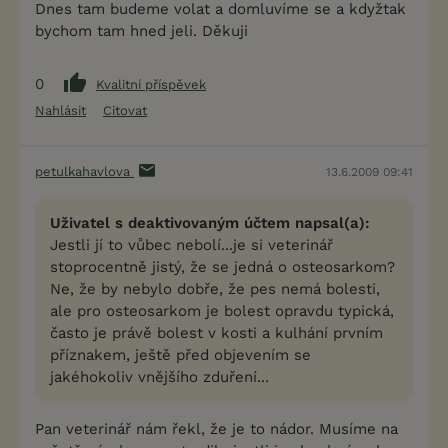
Dnes tam budeme volat a domluvíme se a kdyžtak
bychom tam hned jeli. Děkuji
0
Kvalitní příspěvek
Nahlásit
Citovat
petulkahavlova
13.6.2009 09:41
Uživatel s deaktivovaným účtem napsal(a):
Jestli jí to vůbec nebolí...je si veterinář
stoprocentně jistý, že se jedná o osteosarkom?
Ne, že by nebylo dobře, že pes nemá bolesti,
ale pro osteosarkom je bolest opravdu typická,
často je právě bolest v kosti a kulhání prvním
příznakem, ještě před objevením se
jakéhokoliv vnějšího zduření...
Pan veterinář nám řekl, že je to nádor. Musíme na