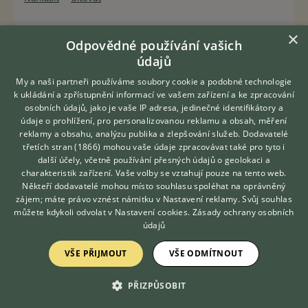
×
JanaR
23.1.2016 19:17
Odpovědné používání vašich
údajů
Snažíme se...co můžu, tak ještě fotím, abychom
My a naši partneři používáme soubory cookie a podobné technologie
měli vzpomínky...:) paradoxně když nám řekli, že
k ukládání a zpřístupnění informací ve vašem zařízení a ke zpracování
má artrozu a do roka či dvou nám přestane chodit,
osobních údajů, jako je vaše IP adresa, jedinečné identifikátory a
tak jsme byli připraveni na výměnu kloubu a
údaje o prohlížení, pro personalizovanou reklamu a obsah, měření
odkládali jsme peníze...ted odkládáme peníze na
reklamy a obsahu, analýzu publika a zlepšování služeb.
Dodavatelé
pohřeb, protože nemám to srdce ho poslat z
třetích stran (1866)
mohou vaše údaje zpracovávat také pro tyto i
Hledáte zvířecího kamaráda?
veteriny do kafilerie. :( někteří tvrdí, že jsem
další účely, včetně používání přesných údajů o geolokaci a
Zdarma vám poradí
blázen, že chci platit pohřeb pro psa ve zhruba
charakteristik zařízení. Vaše volby se vztahují pouze na tento web.
VETERINÁŘ ONLINE
Někteří dodavatelé mohou místo souhlasu spoléhat na oprávněný
stejně sumě jako pro člověka, ale já mezi tím
KONZULTOVAT S
zájem; máte právo vznést námitku v
Nastavení reklamy
. Svůj souhlas
nedělám rozdíly. pro mě je pes jako dítě a to byste
VETERINÁŘEM
můžete kdykoli odvolat v
Nastavení cookies
.
Zásady ochrany osobních
taky neodhodili někam na skládku, kde bude čekat
údajů
na spálení :( takže čekáme, pozorujeme, v noci
občas poslouchám, jestli nekňourá a zda léky
VŠE PŘIJMOUT
VŠE ODMÍTNOUT
pomáhají, ale vzhledem k tomu jak moc mu to
během měsíce narostlo tak nám dávám ještě tak
PŘIZPŮSOBIT
měsíc nebo dva, víc ne...pochybuji, že se dožije