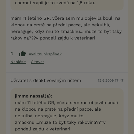
chemoterapii je to zvedá na 1,5 roku.
mám 11 letého GR, včera sem mu objevila bouli na
klobou na prstě na přední pacce, ale nekulhá,
nereaguje, kdyz mu to zmacknu....muze to byt taky
rakovina???v pondeli zajdu k veterinari
0
Kvalitní příspěvek
Nahlásit
Citovat
Uživatel s deaktivovaným účtem
12.6.2009 17:47
jimmo napsal(a):
mám 11 letého GR, včera sem mu objevila bouli
na klobou na prstě na přední pacce, ale
nekulhá, nereaguje, kdyz mu to
zmacknu....muze to byt taky rakovina???v
pondeli zajdu k veterinari