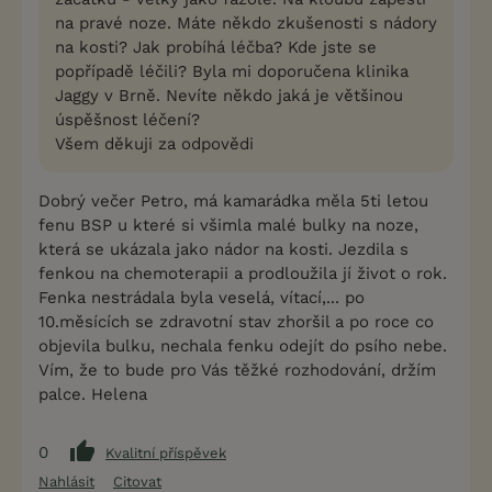
na pravé noze. Máte někdo zkušenosti s nádory
na kosti? Jak probíhá léčba? Kde jste se
popřípadě léčili? Byla mi doporučena klinika
Jaggy v Brně. Nevíte někdo jaká je většinou
úspěšnost léčení?
Všem děkuji za odpovědi
Dobrý večer Petro, má kamarádka měla 5ti letou
fenu BSP u které si všimla malé bulky na noze,
která se ukázala jako nádor na kosti. Jezdila s
fenkou na chemoterapii a prodloužila jí život o rok.
Fenka nestrádala byla veselá, vítací,... po
10.měsících se zdravotní stav zhoršil a po roce co
objevila bulku, nechala fenku odejít do psího nebe.
Vím, že to bude pro Vás těžké rozhodování, držím
palce. Helena
0
Kvalitní příspěvek
Nahlásit
Citovat