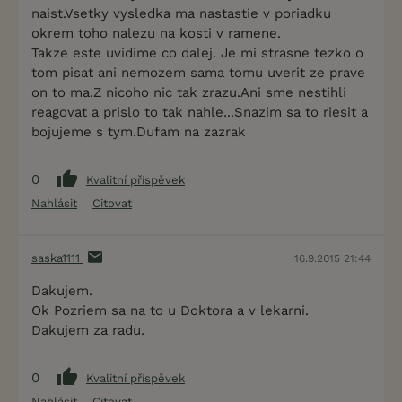
naist.Vsetky vysledka ma nastastie v poriadku
okrem toho nalezu na kosti v ramene.
Takze este uvidime co dalej. Je mi strasne tezko o
tom pisat ani nemozem sama tomu uverit ze prave
on to ma.Z nicoho nic tak zrazu.Ani sme nestihli
reagovat a prislo to tak nahle...Snazim sa to riesit a
bojujeme s tym.Dufam na zazrak
0
Kvalitní příspěvek
Nahlásit
Citovat
saska1111
16.9.2015 21:44
Dakujem.
Ok Pozriem sa na to u Doktora a v lekarni.
Dakujem za radu.
0
Kvalitní příspěvek
Nahlásit
Citovat