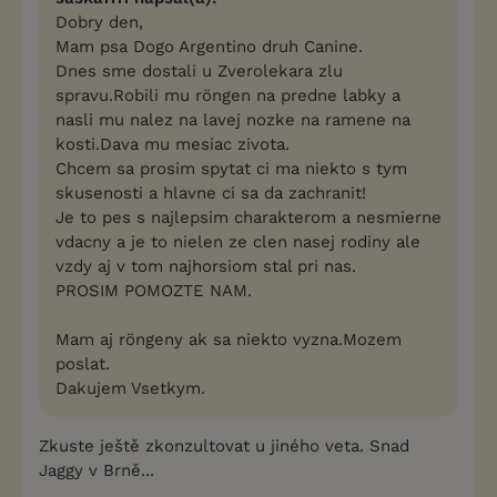
Dobry den,
Mam psa Dogo Argentino druh Canine.
Dnes sme dostali u Zverolekara zlu
spravu.Robili mu röngen na predne labky a
nasli mu nalez na lavej nozke na ramene na
kosti.Dava mu mesiac zivota.
Chcem sa prosim spytat ci ma niekto s tym
skusenosti a hlavne ci sa da zachranit!
Je to pes s najlepsim charakterom a nesmierne
vdacny a je to nielen ze clen nasej rodiny ale
vzdy aj v tom najhorsiom stal pri nas.
PROSIM POMOZTE NAM.
Mam aj röngeny ak sa niekto vyzna.Mozem
poslat.
Dakujem Vsetkym.
Zkuste ještě zkonzultovat u jiného veta. Snad
Jaggy v Brně...