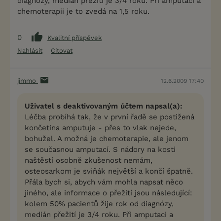
diagnózy, medián přežití je 3/4 roku. Při amputaci a
chemoterapii je to zvedá na 1,5 roku.
0
Kvalitní příspěvek
Nahlásit
Citovat
jimmo
12.6.2009 17:40
Uživatel s deaktivovaným účtem napsal(a):
Léčba probíhá tak, že v první řadě se postižená
končetina amputuje - přes to vlak nejede,
bohužel. A možná je chemoterapie, ale jenom
se současnou amputací. S nádory na kosti
naštěstí osobně zkušenost nemám,
osteosarkom je sviňák největší a končí špatně.
Přála bych si, abych vám mohla napsat něco
jiného, ale informace o přežití jsou následující:
kolem 50% pacientů žije rok od diagnózy,
medián přežití je 3/4 roku. Při amputaci a