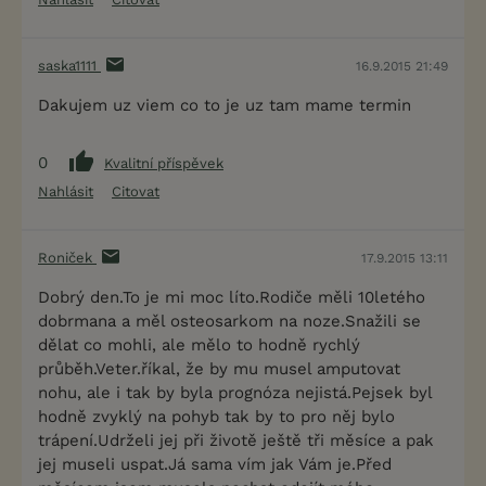
saska1111
16.9.2015 21:49
Dakujem uz viem co to je uz tam mame termin
0
Kvalitní příspěvek
Nahlásit
Citovat
Roniček
17.9.2015 13:11
Dobrý den.To je mi moc líto.Rodiče měli 10letého
dobrmana a měl osteosarkom na noze.Snažili se
dělat co mohli, ale mělo to hodně rychlý
průběh.Veter.říkal, že by mu musel amputovat
nohu, ale i tak by byla prognóza nejistá.Pejsek byl
hodně zvyklý na pohyb tak by to pro něj bylo
trápení.Udrželi jej při životě ještě tři měsíce a pak
jej museli uspat.Já sama vím jak Vám je.Před