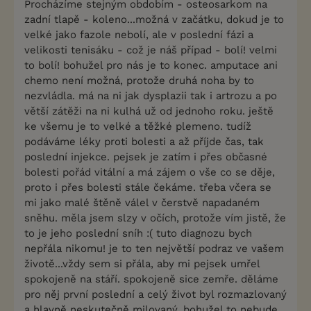
Procházíme stejným obdobím - osteosarkom na
zadní tlapě - koleno...možná v začátku, dokud je to
velké jako fazole nebolí, ale v poslední fázi a
velikosti tenisáku - což je náš případ - bolí! velmi
to bolí! bohužel pro nás je to konec. amputace ani
chemo není možná, protože druhá noha by to
nezvládla. má na ni jak dysplazii tak i artrozu a po
větší zátěži na ni kulhá už od jednoho roku. ještě
ke všemu je to velké a těžké plemeno. tudíž
podáváme léky proti bolesti a až příjde čas, tak
poslední injekce. pejsek je zatím i přes občasné
bolesti pořád vitální a má zájem o vše co se děje,
proto i přes bolesti stále čekáme. třeba včera se
mi jako malé štěně válel v čerstvě napadaném
sněhu. měla jsem slzy v očích, protože vím jistě, že
to je jeho poslední sníh :( tuto diagnozu bych
nepřála nikomu! je to ten největší podraz ve vašem
životě...vždy sem si přála, aby mi pejsek umřel
spokojeně na stáří. spokojeně sice zemře. děláme
pro něj první poslední a celý život byl rozmazlovaný
a hlavně neskutečně milovaný. bohužel to nebude