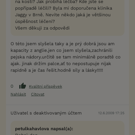
na kosti? Jak probíhá léčba? Kde jste se
popřípadě léčili? Byla mi doporučena klinika
Jaggy v Brně. Nevíte někdo jaká je většinou
úspěšnost léčení?
Všem děkuji za odpovědi
O této jsem slyšela taky a je prý dobrá jsou am
kapacity z anglie.jen co jsem slyšela,zachránili
pejska nádory.určitě se tam minimálně poradtě co
ajak. jinak držím palce,ať to nepostupuje nijak
rapidně a je čas řešit.hodně síly a lásky!!!!!
0
Kvalitní příspěvek
Nahlásit
Citovat
Uživatel s deaktivovaným účtem
12.6.2009 17:25
petulkahavlova napsal(a):