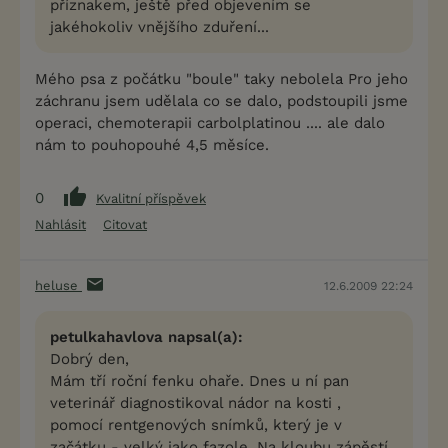
příznakem, ještě před objevením se
jakéhokoliv vnějšího zduření...
Mého psa z počátku "boule" taky nebolela Pro jeho
záchranu jsem udělala co se dalo, podstoupili jsme
operaci, chemoterapii carbolplatinou .... ale dalo
nám to pouhopouhé 4,5 měsíce.
0
Kvalitní příspěvek
Nahlásit
Citovat
heluse
12.6.2009 22:24
petulkahavlova napsal(a):
Dobrý den,
Mám tří roční fenku ohaře. Dnes u ní pan
veterinář diagnostikoval nádor na kosti ,
pomocí rentgenových snímků, který je v
začátku - velký jako fazole. Na kloubu zápěstí