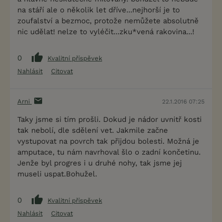
na stáří ale o několik let dříve...nejhorší je to
zoufalství a bezmoc, protože nemůžete absolutně
nic udělat! nelze to vyléčit...zku*vená rakovina...!
0
Kvalitní příspěvek
Nahlásit
Citovat
Arni
22.1.2016 07:25
Taky jsme si tím prošli. Dokud je nádor uvnitř kosti
tak nebolí, dle sdělení vet. Jakmile začne
vystupovat na povrch tak přijdou bolesti. Možná je
amputace, tu nám navrhoval šlo o zadní končetinu.
Jenže byl progres i u druhé nohy, tak jsme jej
museli uspat.Bohužel.
0
Kvalitní příspěvek
Nahlásit
Citovat