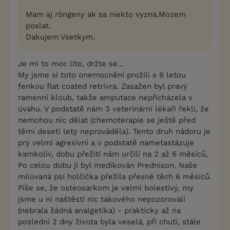
Mam aj röngeny ak sa niekto vyzna.Mozem
poslat.
Dakujem Vsetkym.
Je mi to moc líto, držte se...
My jsme si toto onemocnění prožili s 6 letou
fenkou flat coated retrívra. Zasažen byl pravý
ramenní kloub, takže amputace nepřicházela v
úvahu. V podstatě nám 3 veterinární lékaři řekli, že
nemohou nic dělat (chemoterapie se ještě před
těmi deseti lety neprováděla). Tento druh nádoru je
prý velmi agresivní a v podstatě nametastázuje
kamkoliv, dobu přežití nám určili na 2 až 6 měsíců,
Po celou dobu jí byl medikován Prednison. Naše
milovaná psí holčička přežila přesně těch 6 měsíců.
Píše se, že osteosarkom je velmi bolestivý, my
jsme u ní naštěstí nic takového nepozorovali
(nebrala žádná analgetika) - prakticky až na
poslední 2 dny života byla veselá, při chuti, stále