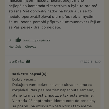
měsícem jsem musela nechat odejít mého
nejlepšího kamaráda zlat.retrivra a bylo to pro mě
strašné.Měl obrovský nádor na hrudi a už se to
nedalo operovat.Bojoval s tím přes rok a myslím,
že mu hodně pomohl přípravek Immunnovet.Přeji at
se Váš pejsek drží co nejdéle.
0
Kvalitní příspěvek
Nahlásit
Citovat
lesnížínka
17.9.2015 13:30
saska1111 napsal(a):
Dobry vecer...
Dakujem Vam pekne za vase slova az sme sa
rozplakali.Nas pes ma tiez napadnute rameno,
ale je tu moznost amputace tak este uvidime.
V stredu 23.septembra ideme este do brna aby
sa pozreli na vzorku z kosti ktoru tam ideme