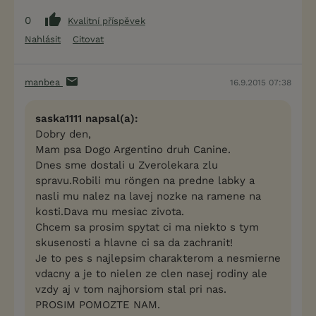
0
Kvalitní příspěvek
Nahlásit
Citovat
manbea
16.9.2015 07:38
saska1111 napsal(a):
Dobry den,
Mam psa Dogo Argentino druh Canine.
Dnes sme dostali u Zverolekara zlu
spravu.Robili mu röngen na predne labky a
nasli mu nalez na lavej nozke na ramene na
kosti.Dava mu mesiac zivota.
Chcem sa prosim spytat ci ma niekto s tym
skusenosti a hlavne ci sa da zachranit!
Je to pes s najlepsim charakterom a nesmierne
vdacny a je to nielen ze clen nasej rodiny ale
vzdy aj v tom najhorsiom stal pri nas.
PROSIM POMOZTE NAM.