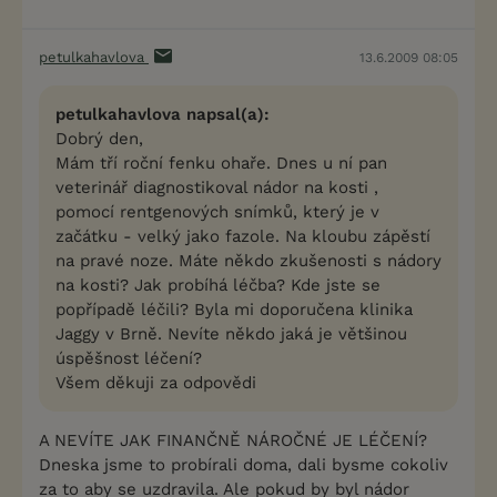
petulkahavlova
13.6.2009 08:05
petulkahavlova napsal(a):
Dobrý den,
Mám tří roční fenku ohaře. Dnes u ní pan
veterinář diagnostikoval nádor na kosti ,
pomocí rentgenových snímků, který je v
začátku - velký jako fazole. Na kloubu zápěstí
na pravé noze. Máte někdo zkušenosti s nádory
na kosti? Jak probíhá léčba? Kde jste se
popřípadě léčili? Byla mi doporučena klinika
Jaggy v Brně. Nevíte někdo jaká je většinou
úspěšnost léčení?
Všem děkuji za odpovědi
A NEVÍTE JAK FINANČNĚ NÁROČNÉ JE LÉČENÍ?
Dneska jsme to probírali doma, dali bysme cokoliv
za to aby se uzdravila. Ale pokud by byl nádor