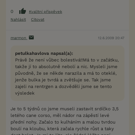
0
Kvalitní příspěvek
Nahlásit
Citovat
marmon
12.6.2009 20:47
petulkahavlova napsal(a):
Právě že není vůbec bolestivá!!Má to v začátku,
takže jí to absolutně nebolí a nic. Mysleli jsme
původně, že se někde narazila a má to oteklé,
jenže bulka je tvrdá a zvětšuje se. Tak jsme
zajeli na rentrgen a dozvěděli jsme se tento
výsledek
Je to 5 týdnů co jsme museli zastavit srdíčko 3,5
letého cane corso, měl nádor na zápěstí levé
přední nohy. Začalo to kulháním a malou tvrdou
boulí na kloubu, která začala rychle růst a taky