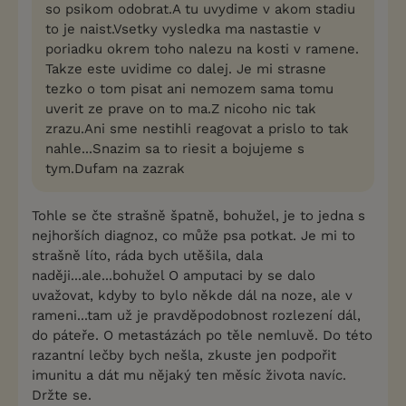
so psikom odobrat.A tu uvydime v akom stadiu
to je naist.Vsetky vysledka ma nastastie v
poriadku okrem toho nalezu na kosti v ramene.
Takze este uvidime co dalej. Je mi strasne
tezko o tom pisat ani nemozem sama tomu
uverit ze prave on to ma.Z nicoho nic tak
zrazu.Ani sme nestihli reagovat a prislo to tak
nahle...Snazim sa to riesit a bojujeme s
tym.Dufam na zazrak
Tohle se čte strašně špatně, bohužel, je to jedna s
nejhorších diagnoz, co může psa potkat. Je mi to
strašně líto, ráda bych utěšila, dala
naději...ale...bohužel O amputaci by se dalo
uvažovat, kdyby to bylo někde dál na noze, ale v
rameni...tam už je pravděpodobnost rozlezení dál,
do páteře. O metastázách po těle nemluvě. Do této
razantní lečby bych nešla, zkuste jen podpořit
imunitu a dát mu nějaký ten měsíc života navíc.
Držte se.