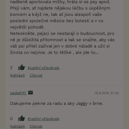
nadšeně aportovala míčky, hrála si se psy apod.
Přeji vám, ať najdete nějakou léčbu s úspěšným
koncem a když ne, tak ať jsou alespoň vaše
poslední společné měsíce bez bolesti a v co
největší pohodě.
Neteskněte, pejsci se nestarají o budoucnost, pro
ně je důležitá přítomnost a tak se snažte, aby vás
váš psí přítel zažíval jen v dobré náladě a užil si
života co nejvíce. Je to těžké , ale jde to...
2
Kvalitní příspěvek
Nahlásit
Citovat
saska1111
16.9.2015 21:22
Dakujeme pekne za radu a aky Jaggy v brne.
0
Kvalitní příspěvek
Nahlásit
Citovat