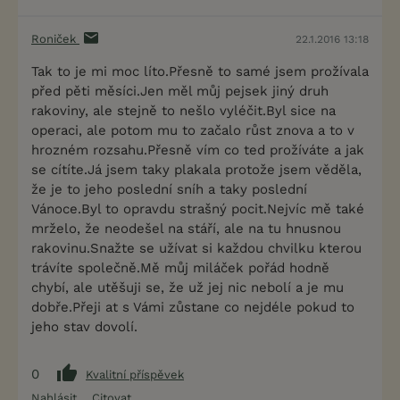
Roniček
22.1.2016 13:18
Tak to je mi moc líto.Přesně to samé jsem prožívala
před pěti měsíci.Jen měl můj pejsek jiný druh
rakoviny, ale stejně to nešlo vyléčit.Byl sice na
operaci, ale potom mu to začalo růst znova a to v
hrozném rozsahu.Přesně vím co ted prožíváte a jak
se cítíte.Já jsem taky plakala protože jsem věděla,
že je to jeho poslední sníh a taky poslední
Vánoce.Byl to opravdu strašný pocit.Nejvíc mě také
mrželo, že neodešel na stáří, ale na tu hnusnou
rakovinu.Snažte se užívat si každou chvilku kterou
trávíte společně.Mě můj miláček pořád hodně
chybí, ale utěšuji se, že už jej nic nebolí a je mu
dobře.Přeji at s Vámi zůstane co nejdéle pokud to
jeho stav dovolí.
0
Kvalitní příspěvek
Nahlásit
Citovat