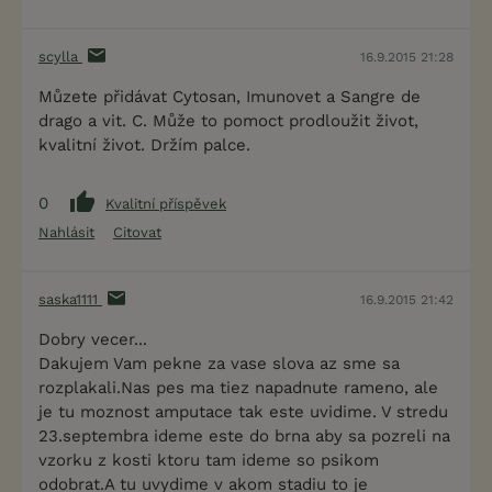
scylla
16.9.2015 21:28
Můzete přidávat Cytosan, Imunovet a Sangre de
drago a vit. C. Může to pomoct prodloužit život,
kvalitní život. Držím palce.
0
Kvalitní příspěvek
Nahlásit
Citovat
saska1111
16.9.2015 21:42
Dobry vecer...
Dakujem Vam pekne za vase slova az sme sa
rozplakali.Nas pes ma tiez napadnute rameno, ale
je tu moznost amputace tak este uvidime. V stredu
23.septembra ideme este do brna aby sa pozreli na
vzorku z kosti ktoru tam ideme so psikom
odobrat.A tu uvydime v akom stadiu to je