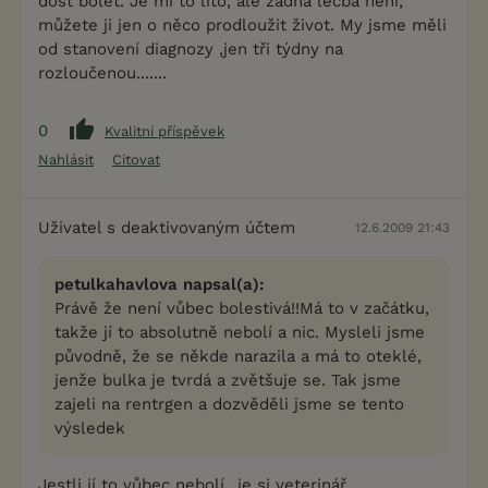
dost bolet. Je mi to líto, ale žádná léčba není,
můžete ji jen o něco prodloužit život. My jsme měli
od stanovení diagnozy ,jen tři týdny na
rozloučenou.......
0
Kvalitní příspěvek
Nahlásit
Citovat
Uživatel s deaktivovaným účtem
12.6.2009 21:43
petulkahavlova napsal(a):
Právě že není vůbec bolestivá!!Má to v začátku,
takže jí to absolutně nebolí a nic. Mysleli jsme
původně, že se někde narazila a má to oteklé,
jenže bulka je tvrdá a zvětšuje se. Tak jsme
zajeli na rentrgen a dozvěděli jsme se tento
výsledek
Jestli jí to vůbec nebolí...je si veterinář