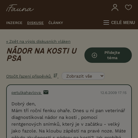
CELÉ MENU
INZERCE
DISKUSE
ČLÁNKY
« Zpět na výpis diskusních vláken
NÁDOR NA KOSTI U
Přidejte
PSA
téma
Otočit řazení příspěvků
petulkahavlova
12.6.2009 17:15
Dobrý den,
Mám tří roční fenku ohaře. Dnes u ní pan veterinář
diagnostikoval nádor na kosti , pomocí
rentgenových snímků, který je v začátku - velký
jako fazole. Na kloubu zápěstí na pravé noze. Máte
někdo zkušenosti s nádory na kosti? Jak probíhá