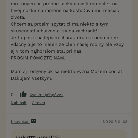
mu röngen na predne labky a nasli mu nalez na
lavej nozke na ramene na kosti.Dava mu mesiac
zivota.
Chcem sa prosim spytat ci ma niekto s tym
skusenosti a hlavne ci sa da zachranit!
Je to pes s najlepsim charakterom a nesmierne
vdacny a je to nielen ze clen nasej rodiny ale vzdy
aj v tom najhorsiom stal pri nas.
PROSIM POMOZTE NAM.
Mam aj röngeny ak sa niekto vyzna.Mozem poslat.
Dakujem Vsetkym.
0
Kvalitní příspěvek
Nahlásit
Citovat
fikovnice
16.9.2015 01:08
saska1111 napsal(a):