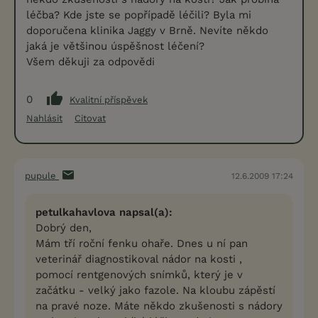
léčba? Kde jste se popřípadě léčili? Byla mi
doporučena klinika Jaggy v Brně. Nevíte někdo
jaká je většinou úspěšnost léčení?
Všem děkuji za odpovědi
0
Kvalitní příspěvek
Nahlásit
Citovat
pupule
12.6.2009 17:24
petulkahavlova napsal(a):
Dobrý den,
Mám tří roční fenku ohaře. Dnes u ní pan
veterinář diagnostikoval nádor na kosti ,
pomocí rentgenových snímků, který je v
začátku - velký jako fazole. Na kloubu zápěstí
na pravé noze. Máte někdo zkušenosti s nádory