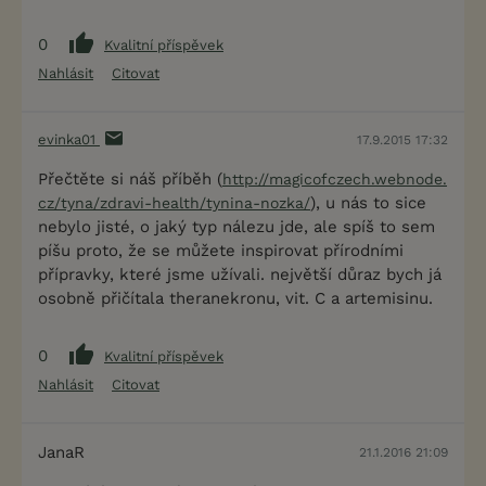
0
Kvalitní příspěvek
Nahlásit
Citovat
evinka01
17.9.2015 17:32
Přečtěte si náš příběh (
http://magicofczech.webnode.
), u nás to sice
cz/tyna/zdravi-health/tynina-nozka/
nebylo jisté, o jaký typ nálezu jde, ale spíš to sem
píšu proto, že se můžete inspirovat přírodními
přípravky, které jsme užívali. největší důraz bych já
osobně přičítala theranekronu, vit. C a artemisinu.
0
Kvalitní příspěvek
Nahlásit
Citovat
JanaR
21.1.2016 21:09