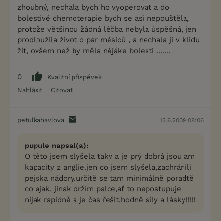
zhoubný, nechala bych ho vyoperovat a do
bolestivé chemoterapie bych se asi nepouštěla,
protože většinou žádná léčba nebyla úspěšná, jen
prodloužila život o pár měsíců , a nechala jí v klidu
žít, ovšem než by měla nějáke bolesti .......
0
Kvalitní příspěvek
Nahlásit
Citovat
petulkahavlova
13.6.2009 08:06
pupule napsal(a):
O této jsem slyšela taky a je prý dobrá jsou am
kapacity z anglie.jen co jsem slyšela,zachránili
pejska nádory.určitě se tam minimálně poradtě
co ajak. jinak držím palce,ať to nepostupuje
nijak rapidně a je čas řešit.hodně síly a lásky!!!!!