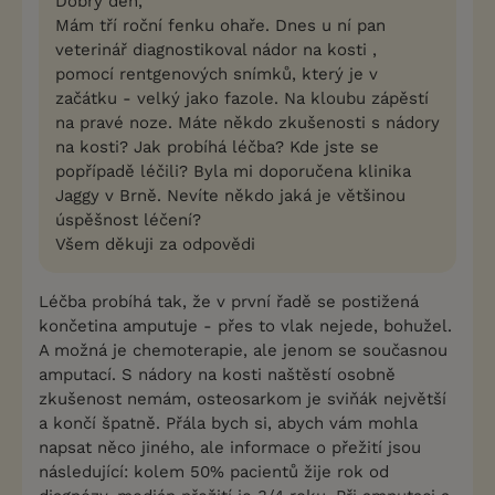
Dobrý den,
Mám tří roční fenku ohaře. Dnes u ní pan
veterinář diagnostikoval nádor na kosti ,
pomocí rentgenových snímků, který je v
začátku - velký jako fazole. Na kloubu zápěstí
na pravé noze. Máte někdo zkušenosti s nádory
na kosti? Jak probíhá léčba? Kde jste se
popřípadě léčili? Byla mi doporučena klinika
Jaggy v Brně. Nevíte někdo jaká je většinou
úspěšnost léčení?
Všem děkuji za odpovědi
Léčba probíhá tak, že v první řadě se postižená
končetina amputuje - přes to vlak nejede, bohužel.
A možná je chemoterapie, ale jenom se současnou
amputací. S nádory na kosti naštěstí osobně
zkušenost nemám, osteosarkom je sviňák největší
a končí špatně. Přála bych si, abych vám mohla
napsat něco jiného, ale informace o přežití jsou
následující: kolem 50% pacientů žije rok od