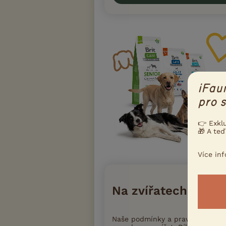
iFau
pro s
👉 Exkl
🎁 A teď
Více in
Na zvířatech záleží
Naše podmínky a pravidla inzer