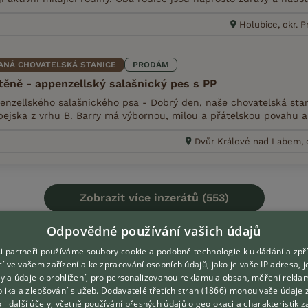
Holubice, okr. 
ANÁ CHOVATELSKÁ STANICE
PRODÁM
těně - appenzellský salašnický pes s PP
nzellského salašnického psa - Dobrý den, naše chovatelská stan
pejska z vrhu B. Barry má výbornou, milou a přátelskou povahu a 
Dvůr Králové nad Labem, o
Zobrazit více inzerátů (553)
Odpovědné používání vašich údajů
i partneři používáme soubory cookie a podobné technologie k ukládání a zpř
í ve vašem zařízení a ke zpracování osobních údajů, jako je vaše IP adresa, 
ory a údaje o prohlížení, pro personalizovanou reklamu a obsah, měření rekla
DOMOVSKÁ STRÁNKA
O nás
lika a zlepšování služeb.
Dodavatelé třetích stran (1866)
mohou vaše údaje 
INZERCE
Kontakt
o i další účely, včetně používání přesných údajů o geolokaci a charakteristik z