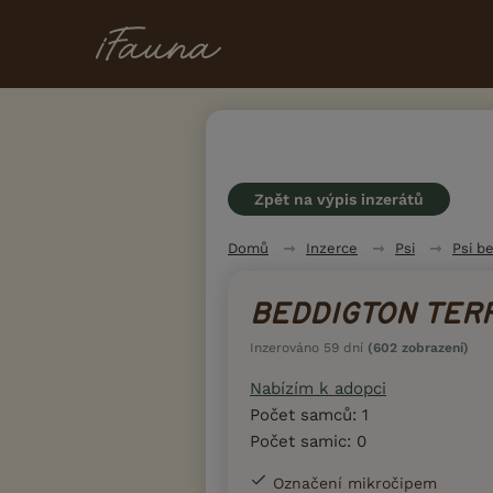
Zpět na výpis inzerátů
Domů
Inzerce
Psi
Psi b
BEDDIGTON TER
Inzerováno 59 dní
(602 zobrazení)
Nabízím k adopci
Počet samců: 1
Počet samic: 0
Označení mikročipem