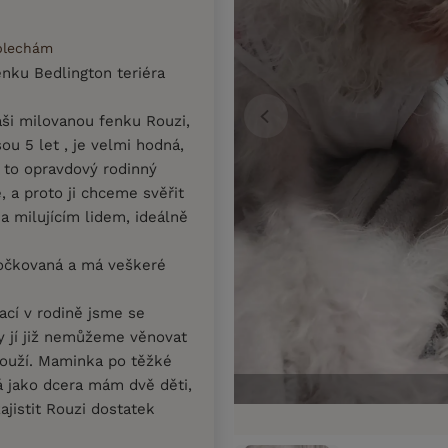
 blechám
nku Bedlington teriéra
ši milovanou fenku Rouzi,
sou 5 let , je velmi hodná,
e to opravdový rodinný
, a proto ji chceme svěřit
milujícím lidem, ideálně
 očkovaná a má veškeré
ací v rodině jsme se
dy jí již nemůžeme věnovat
slouží. Maminka po těžké
á jako dcera mám dvě děti,
ajistit Rouzi dostatek