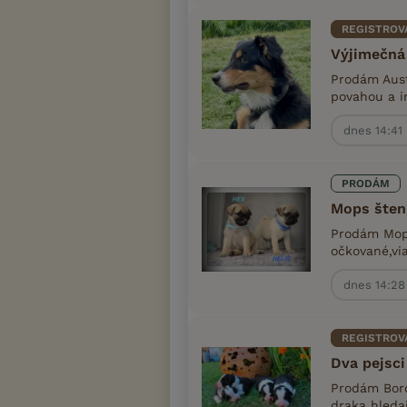
REGISTROV
Výjimečná
Prodám Aust
povahou a in
dnes 14:41
PRODÁM
Mops šteni
Prodám Mops
očkované,vi
dnes 14:28
REGISTROV
Dva pejsci
Prodám Bord
draka hledaj