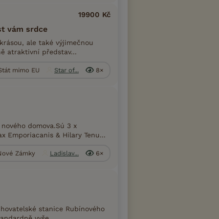
19900 Kč
st vám srdce
krásou, ale také výjimečnou
 atraktivní představ...
Stát mimo EU
Star of...
8×
o nového domova.Sú 3 x
x Emporiacanis & Hilary Tenu...
 Nové Zámky
Ladislav...
6×
 chovatelské stanice Rubínového
tandardně vyše...