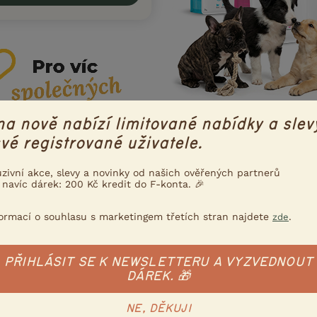
na nově nabízí limitované nabídky a slev
vé registrované uživatele.
uzivní akce, slevy a novinky od našich ověřených partnerů
 navíc dárek: 200 Kč kredit do F-konta. 🎉
formací o souhlasu s marketingem třetích stran najdete
.
zde
PŘIHLÁSIT SE K NEWSLETTERU A VYZVEDNOUT
DÁREK. 🎁
ce konzultujeme s Nadací
NE, DĚKUJI