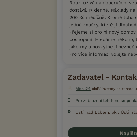
Rouzi užívá na doporučení vete
dostává 1× denně. Náklady na t
200 Kč měsíčně. Kromě toho 
jedné značky, které jí dlouho
Přejeme si pro ni nový domov 
pochopení. Hledáme někoho, k
jako my a poskytne jí bezpečn
Pro více informací volejte neb
Zadavatel - Kontak
Mirka24
(další inzeráty od tohoto u
Pro zobrazení telefonu se přihl
Ústí nad Labem, okr. Ústí n
Napišt