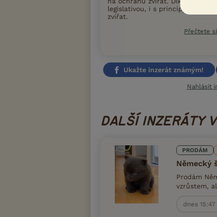
na ochranu zvířat. Díky tomu iFa
legislativou, i s principy moder
zvířat.
Přečtete si
Ukažte inzerát známým!
Nahlásit i
DALŠÍ INZERÁTY 
PRODÁM
Německý š
Prodám Něme
vzrůstem, al
dnes 15:47