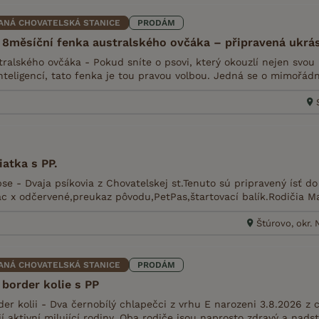
ANÁ CHOVATELSKÁ STANICE
PRODÁM
 8měsíční fenka australského ovčáka – připravená ukrá
ralského ovčáka - Pokud sníte o psovi, který okouzlí nejen svou 
teligencí, tato fenka je tou pravou volbou. Jedná se o mimořádně
atka s PP.
e - Dvaja psíkovia z Chovatelskej st.Tenuto sú pripravený ísť d
ac x odčervené,preukaz pôvodu,PetPas,štartovací balík.Rodičia Ma
Štúrovo, okr.
ANÁ CHOVATELSKÁ STANICE
PRODÁM
 border kolie s PP
er kolii - Dva černobílý chlapečci z vrhu E narozeni 3.8.2026 z
í aktivní milující rodiny. Oba rodiče jsou naprosto zdravý a nads