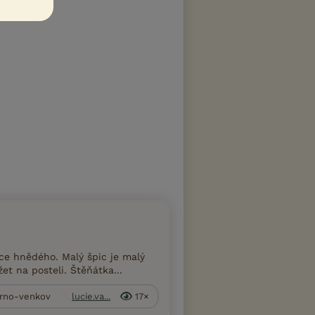
e hnědého. Malý špic je malý
et na posteli. Štěňátka...
 Brno-venkov
lucie.va...
17×