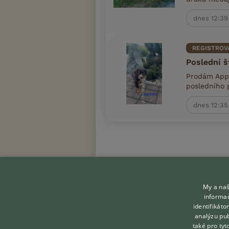
dnes 12:39
REGISTROV
Poslední š
Prodám Appe
posledního 
dnes 12:35
My a naš
informac
identifikát
KONTAKT DO REDAKCE
analýzu pub
WEBU
také pro tyt