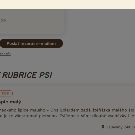
una drží krok s aktuální
ního a etického chovu
 víc
Poslat inzerát e-mailem
nzerát
V RUBRICE
PSI
TOP
pic malý
ckého špice malého - Chs Golardem zadá štěňátka malého špic
e je to všestranné plemeno. Zvládne s Vámi dlouhé vycházky i lež
Oslavany, okr.