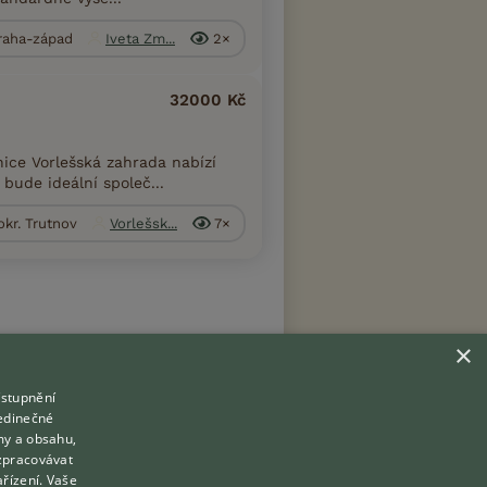
Praha-západ
Iveta Zm...
2×
32000 Kč
ice Vorlešská zahrada nabízí
bude ideální společ...
kr. Trutnov
Vorlešsk...
7×
×
ístupnění
Hledáte zvířecího kamaráda?
jedinečné
Zdarma vám poradí
my a obsahu,
Přihlášení
VETERINÁŘ ONLINE
zpracovávat
Registrace
ařízení. Vaše
KONZULTOVAT S VETERINÁŘEM