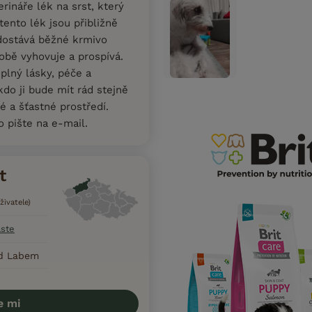
rináře lék na srst, který
ento lék jsou přibližně
dostává běžné krmivo
době vyhovuje a prospívá.
plný lásky, péče a
do ji bude mít rád stejně
é a šťastné prostředí.
o pište na e-mail.
t
živatele)
aste
ad Labem
e mi