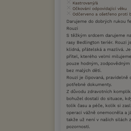
Kastrovaný/á
Očkování odpovídající věku
Odčerveno a ošetřeno proti
Darujeme do dobrých rukou fe
Rouzi
S těžkým srdcem darujeme na
rasy Bedlington teriér. Rouzi j
klidná, přátelská a mazlivá. J
přítel, kterého velmi milujeme
pouze hodným, zodpovědným a 
bez malých dětí.
Rouzi je čipovaná, pravidelně
potřebné dokumenty.
Z důvodu zdravotních komplik
bohužel dostali do situace, k
tolik času a péče, kolik si za
operaci vážně onemocněla a j
takže už není v našich silách z
pozornosti.