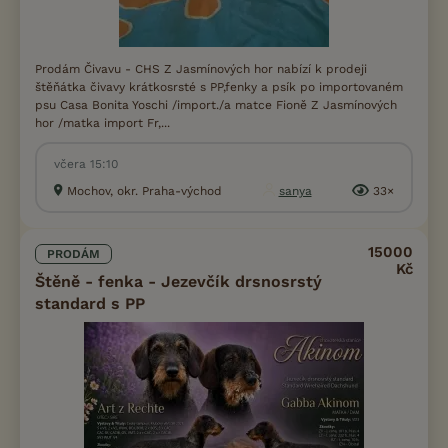
Prodám Čivavu - CHS Z Jasmínových hor nabízí k prodeji
štěňátka čivavy krátkosrsté s PP,fenky a psík po importovaném
psu Casa Bonita Yoschi /import./a matce Fioně Z Jasmínových
hor /matka import Fr,...
včera 15:10
Mochov, okr. Praha-východ
sanya
33×
15000
PRODÁM
Kč
Štěně - fenka - Jezevčík drsnosrstý
standard s PP