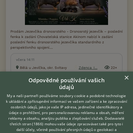
Prodám Jezevčíka drsnosrstého - Drsnosrstý jezevčík – poslední
fenka k zadání Chovatelská stanice Akinom nabízí k zadání
poslední fenku drsnosrstého jezevčíka standardního z
perspektivního spojení....
včera 14:11
Bělá u Jevíčka, okr. Svitavy
Zdenca_I...
22×
×
Odpovědné používání vašich
údajů
PRODÁM
Německý ovčák štěńata odběr ihned
My a naši partneři používáme soubory cookie a podobné technologie
k ukládání a zpřístupnění informací ve vašem zařízení a ke zpracování
osobních údajů, jako je vaše IP adresa, jedinečné identifikátory a
údaje o prohlížení, pro personalizovanou reklamu a obsah, měření
reklamy a obsahu, analýzu publika a zlepšování služeb.
Dodavatelé
třetích stran (1866)
mohou vaše údaje zpracovávat také pro tyto i
Hledáte zvířecího kamaráda?
další účely, včetně používání přesných údajů o geolokaci a
Zdarma vám poradí