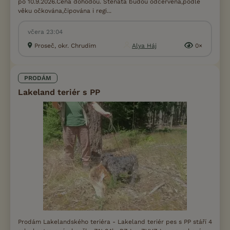
po 10.9.2026.Cena dohodou. Štěňata budou odčervena,podle
věku očkována,čipována i regi...
včera 23:04
Proseč, okr. Chrudim
Alya Háj
0×
PRODÁM
Lakeland teriér s PP
Prodám Lakelandského teriéra - Lakeland teriér pes s PP stáří 4