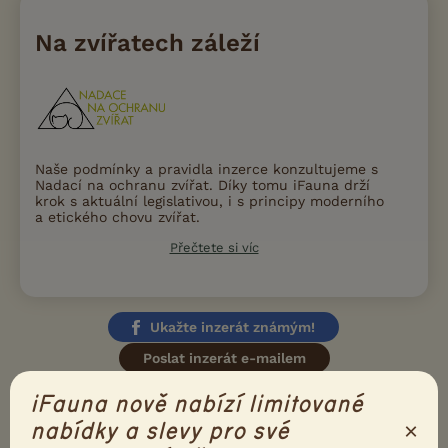
Na zvířatech záleží
Naše podmínky a pravidla inzerce konzultujeme s
Nadací na ochranu zvířat. Díky tomu iFauna drží
krok s aktuální legislativou, i s principy moderního
a etického chovu zvířat.
Přečtete si víc
Ukažte inzerát známým!
Poslat inzerát e-mailem
Nahlásit inzerát
iFauna nově nabízí limitované
×
nabídky a slevy pro své