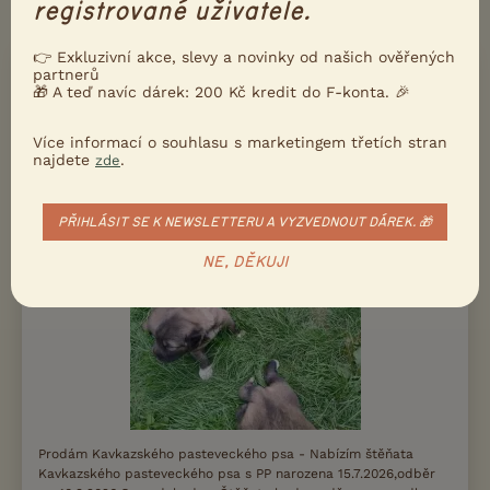
registrované uživatele.
DALŠÍ INZERÁTY V RUBRICE
PSI
👉 Exkluzivní akce, slevy a novinky od našich ověřených
partnerů
PRODÁM
🎁 A teď navíc dárek: 200 Kč kredit do F-konta. 🎉
Štěňata Kavkazského pasteveckého psa
Více informací o souhlasu s marketingem třetích stran
najdete
.
zde
PŘIHLÁSIT SE K NEWSLETTERU A VYZVEDNOUT DÁREK. 🎁
NE, DĚKUJI
Prodám Kavkazského pasteveckého psa - Nabízím štěňata
Kavkazského pasteveckého psa s PP narozena 15.7.2026,odběr