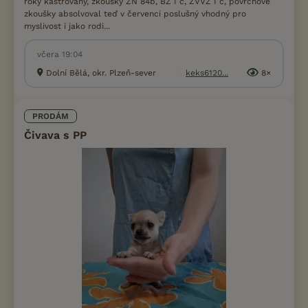
roky kastrovaný, zkoušky ZN 84b, BZ I c, ZVVZ I c, povrchové
zkoušky absolvoval teď v červenci poslušný vhodný pro
myslivost i jako rodi...
včera 19:04
Dolní Bělá, okr. Plzeň-sever
keks6120...
8×
PRODÁM
Čivava s PP