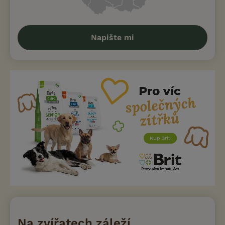
Napište mi
Na zvířatech záleží