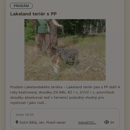
PRODÁM
Lakeland teriér s PP
Prodám Lakelandského teriéra - Lakeland teriér pes s PP stáří 4
roky kastrovaný, zkoušky ZN 84b, BZ I c, ZVVZ I c, povrchové
zkoušky absolvoval teď v červenci poslušný vhodný pro
myslivost i jako rodi...
dnes 19:04
Dolní Bělá, okr. Plzeň-sever
keks6120...
0×