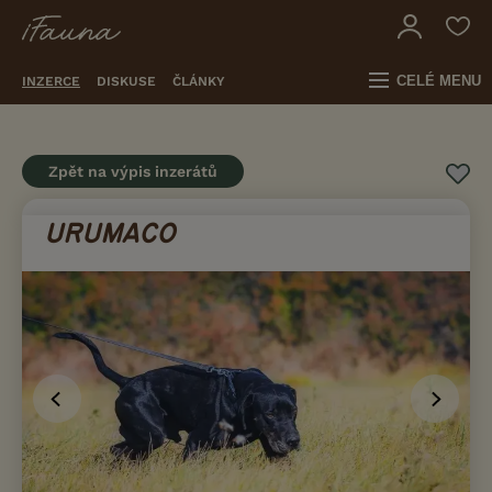
CELÉ MENU
INZERCE
DISKUSE
ČLÁNKY
Zpět na výpis inzerátů
URUMACO