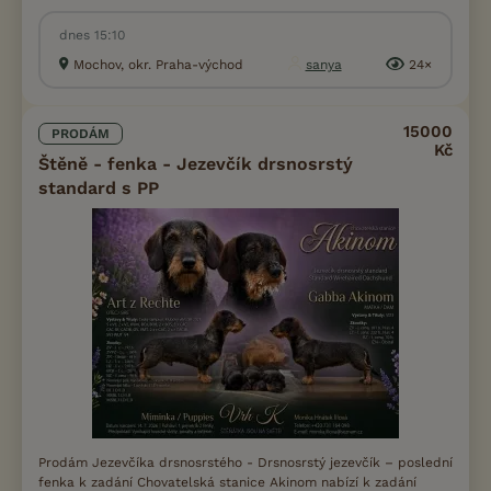
dnes 15:10
Mochov, okr. Praha-východ
sanya
24×
15000
PRODÁM
Kč
Štěně - fenka - Jezevčík drsnosrstý
standard s PP
Prodám Jezevčíka drsnosrstého - Drsnosrstý jezevčík – poslední
fenka k zadání Chovatelská stanice Akinom nabízí k zadání