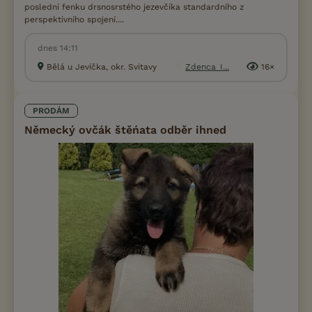
poslední fenku drsnosrstého jezevčíka standardního z
perspektivního spojení....
dnes 14:11
Bělá u Jevíčka, okr. Svitavy
Zdenca_I...
16×
PRODÁM
Německý ovčák štěńata odběr ihned