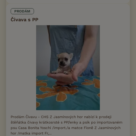
PRODÁM
Čivava s PP
Prodám Čivavu - CHS Z Jasmínových hor nabízí k prodeji
štěňátka čivavy krátkosrsté s PP,fenky a psík po importovaném
psu Casa Bonita Yoschi /import./a matce Fioně Z Jasmínových
hor /matka import Fr,...