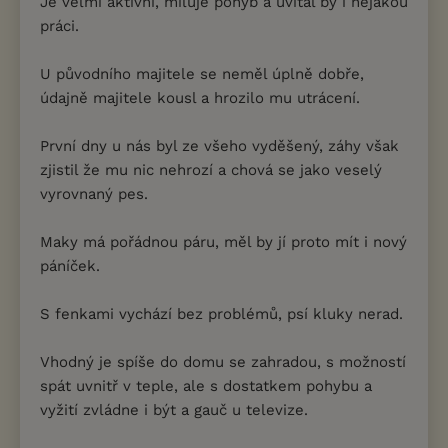
Je velmi aktivní, miluje pohyb a uvítal by i nějakou
práci.
U původního majitele se neměl úplně dobře,
údajně majitele kousl a hrozilo mu utrácení.
První dny u nás byl ze všeho vyděšený, záhy však
zjistil že mu nic nehrozí a chová se jako veselý
vyrovnaný pes.
Maky má pořádnou páru, měl by jí proto mít i nový
páníček.
S fenkami vychází bez problémů, psí kluky nerad.
Vhodný je spíše do domu se zahradou, s možností
spát uvnitř v teple, ale s dostatkem pohybu a
vyžití zvládne i být a gauč u televize.