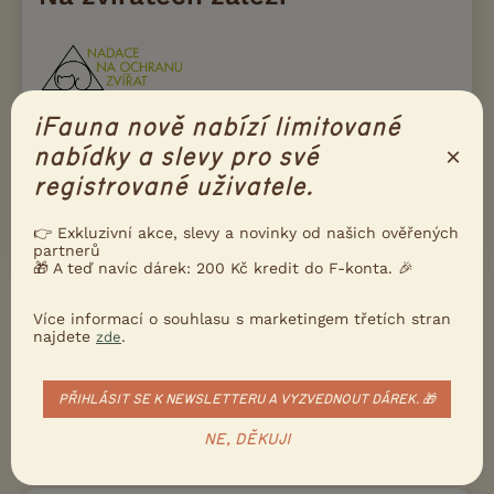
iFauna nově nabízí limitované
Naše podmínky a pravidla inzerce konzultujeme s
×
nabídky a slevy pro své
Nadací na ochranu zvířat. Díky tomu iFauna drží
krok s aktuální legislativou, i s principy moderního
registrované uživatele.
a etického chovu zvířat.
Přečtete si víc
👉 Exkluzivní akce, slevy a novinky od našich ověřených
partnerů
🎁 A teď navíc dárek: 200 Kč kredit do F-konta. 🎉
Ukažte inzerát známým!
Více informací o souhlasu s marketingem třetích stran
najdete
.
zde
Poslat inzerát e-mailem
Nahlásit inzerát
PŘIHLÁSIT SE K NEWSLETTERU A VYZVEDNOUT DÁREK. 🎁
NE, DĚKUJI
DALŠÍ INZERÁTY V RUBRICE
PSI