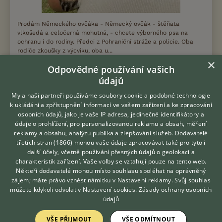
Prodám Německého ovčáka - Německý ovčák - štěňata
vlkošedá a celočerná mohutná, - chcete výborného psa na
ochranu i do rodiny. Předci z Pohraniční stráže a policie. Oba
rodiče zkoušky z výcviku, oba u...
×
Odpovědné používání vašich
dnes 12:16
údajů
Mělník, okr. Mělník
sedlacek
15×
My a naši partneři používáme soubory cookie a podobné technologie
k ukládání a zpřístupnění informací ve vašem zařízení a ke zpracování
osobních údajů, jako je vaše IP adresa, jedinečné identifikátory a
PRODÁM
údaje o prohlížení, pro personalizovanou reklamu a obsah, měření
Havanský psík s PP
reklamy a obsahu, analýzu publika a zlepšování služeb.
Dodavatelé
třetích stran (1866)
mohou vaše údaje zpracovávat také pro tyto i
Hledáte zvířecího kamaráda?
další účely, včetně používání přesných údajů o geolokaci a
Zdarma vám poradí
charakteristik zařízení. Vaše volby se vztahují pouze na tento web.
VETERINÁŘ ONLINE
Někteří dodavatelé mohou místo souhlasu spoléhat na oprávněný
KONZULTOVAT S
zájem; máte právo vznést námitku v
Nastavení reklamy
. Svůj souhlas
VETERINÁŘEM
můžete kdykoli odvolat v
Nastavení cookies
.
Zásady ochrany osobních
údajů
VŠE PŘIJMOUT
VŠE ODMÍTNOUT