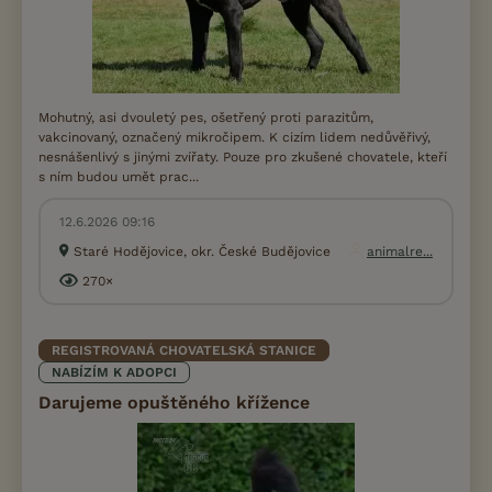
Mohutný, asi dvouletý pes, ošetřený proti parazitům,
vakcinovaný, označený mikročipem. K cizím lidem nedůvěřivý,
nesnášenlivý s jinými zvířaty. Pouze pro zkušené chovatele, kteří
s ním budou umět prac...
12.6.2026 09:16
Staré Hodějovice, okr. České Budějovice
animalre...
270×
REGISTROVANÁ CHOVATELSKÁ STANICE
NABÍZÍM K ADOPCI
Darujeme opuštěného křížence