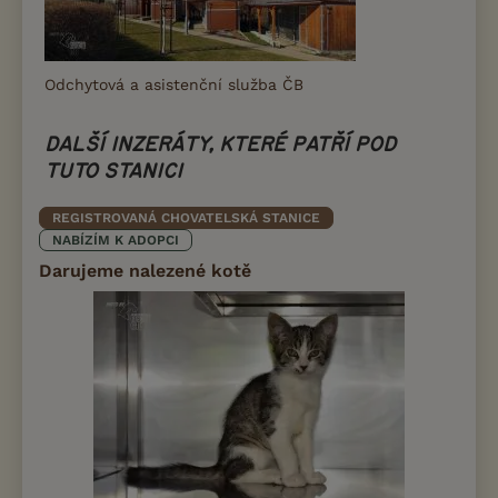
Odchytová a asistenční služba ČB
DALŠÍ INZERÁTY, KTERÉ PATŘÍ POD
TUTO STANICI
REGISTROVANÁ CHOVATELSKÁ STANICE
NABÍZÍM K ADOPCI
Darujeme nalezené kotě