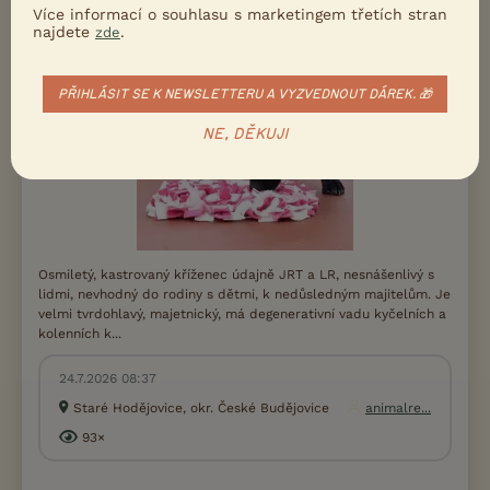
Více informací o souhlasu s marketingem třetích stran
najdete
.
zde
PŘIHLÁSIT SE K NEWSLETTERU A VYZVEDNOUT DÁREK. 🎁
NE, DĚKUJI
Osmiletý, kastrovaný kříženec údajně JRT a LR, nesnášenlivý s
lidmi, nevhodný do rodiny s dětmi, k nedůsledným majitelům. Je
velmi tvrdohlavý, majetnický, má degenerativní vadu kyčelních a
kolenních k...
24.7.2026 08:37
Staré Hodějovice, okr. České Budějovice
animalre...
93×