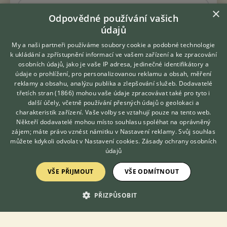
8.6.2026 13:00
×
Odpovědné používání vašich
Staré Hodějovice, okr. České Budějovice
animalre...
údajů
142×
My a naši partneři používáme soubory cookie a podobné technologie
k ukládání a zpřístupnění informací ve vašem zařízení a ke zpracování
osobních údajů, jako je vaše IP adresa, jedinečné identifikátory a
REGISTROVANÁ CHOVATELSKÁ STANICE
údaje o prohlížení, pro personalizovanou reklamu a obsah, měření
NABÍZÍM K ADOPCI
reklamy a obsahu, analýzu publika a zlepšování služeb.
Dodavatelé
Darujeme nalezeného křížence bandoga
třetích stran (1866)
mohou vaše údaje zpracovávat také pro tyto i
Hledáte zvířecího kamaráda?
další účely, včetně používání přesných údajů o geolokaci a
Zdarma vám poradí
charakteristik zařízení. Vaše volby se vztahují pouze na tento web.
VETERINÁŘ ONLINE
Někteří dodavatelé mohou místo souhlasu spoléhat na oprávněný
KONZULTOVAT S
zájem; máte právo vznést námitku v
Nastavení reklamy
. Svůj souhlas
VETERINÁŘEM
můžete kdykoli odvolat v
Nastavení cookies
.
Zásady ochrany osobních
údajů
VŠE PŘIJMOUT
VŠE ODMÍTNOUT
PŘIZPŮSOBIT
Mohutný, asi dvouletý pes, ošetřený proti parazitům,
vakcinovaný, označený mikročipem. K cizím lidem nedůvěřivý,