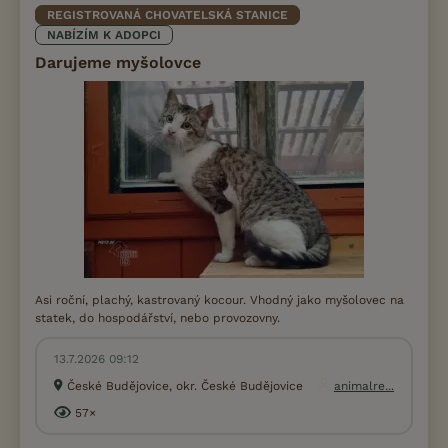
REGISTROVANÁ CHOVATELSKÁ STANICE
NABÍZÍM K ADOPCI
Darujeme myšolovce
Asi roční, plachý, kastrovaný kocour. Vhodný jako myšolovec na
statek, do hospodářství, nebo provozovny.
13.7.2026 09:12
České Budějovice, okr. České Budějovice
animalre...
57×