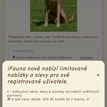
Třináctiletá fena , hodná, milá. Téměř hluchá fenka s nádorem u
konečníku, hledá klidný domov na dožití.
27.7.2026 12:18
Staré Hodějovice, okr. České Budějovice
animalre...
50×
iFauna nově nabízí limitované
×
nabídky a slevy pro své
REGISTROVANÁ CHOVATELSKÁ STANICE
registrované uživatele.
NABÍZÍM K ADOPCI
Darujeme opuštěného křížence
👉 Exkluzivní akce, slevy a novinky od našich ověřených
partnerů
🎁 A teď navíc dárek: 200 Kč kredit do F-konta. 🎉