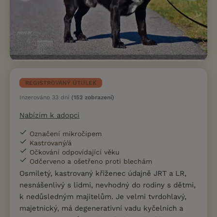
REGISTROVANÝ ÚTULEK
Inzerováno 33 dní
(152 zobrazení)
Nabízím k adopci
Označení mikročipem
Kastrovaný/á
Očkování odpovídající věku
Odčerveno a ošetřeno proti blechám
Osmiletý, kastrovaný kříženec údajně JRT a LR,
nesnášenlivý s lidmi, nevhodný do rodiny s dětmi,
k nedůsledným majitelům. Je velmi tvrdohlavý,
majetnický, má degenerativní vadu kyčelních a