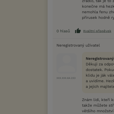
žrádlo, tak je to
konečne má hezko
nemohla fenu zhu
přírusek hodně ry
0
hlasů
Kvalitní příspěvek
Neregistrovaný uživatel
Neregistrovaný
Děkuji za odpov
dostatek. Pokud
klidu je ják vá
XXX.XXX.64.233
a uvidíme. Hez
a jejich majitel
Znám lidi, kteří 
takže můžete stř
většího množství 