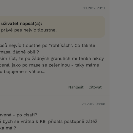
1.1.2012 23:11
 uživatel napsal(a):
právě pes nejvíc tloustne.
psů nejvíc tloustne po "rohlíkách". Co takhle
masa, žádné obilí?
ím říct, že po žádných granulích mi fenka nikdy
ycená, jako po mase se zeleninou - taky máme
u bojujeme s váhou...
Nahlásit
Citovat
2.1.2012 08:08
vená - po císaři?
 bych se vrátila k K9, přidala postupně zátěž.
ka má ?