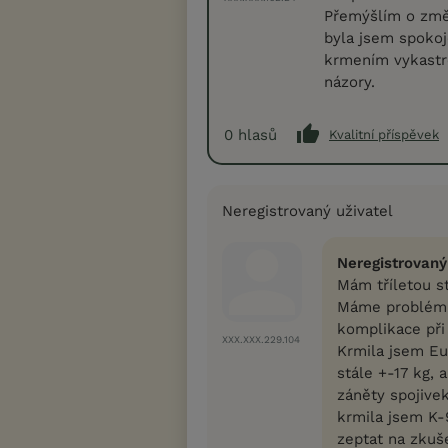
Přemýšlím o změn
byla jsem spokoj
krmením vykastro
názory.
0
hlasů
Kvalitní příspěvek
Neregistrovaný uživatel
Neregistrovaný
Mám tříletou s
Máme problém 
komplikace při 
XXX.XXX.229.104
Krmila jsem Eu
stále +-17 kg,
záněty spojive
krmila jsem K-
zeptat na zkuš