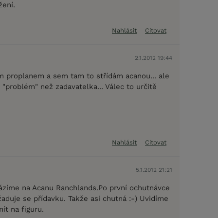
žení.
Nahlásit
Citovat
2.1.2012 19:44
 proplanem a sem tam to střídám acanou... ale
"problém" než zadavatelka... Válec to určitě
Nahlásit
Citovat
5.1.2012 21:21
ázíme na Acanu Ranchlands.Po první ochutnávce
žaduje se přídavku. Takže asi chutná :-) Uvidíme
ít na figuru.