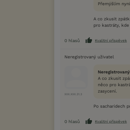
Přemýšlím nyní
A co zkusit zpát
pro kastráty, kde
0
hlasů
Kvalitní příspěvek
Neregistrovaný uživatel
Neregistrovaný
A co zkusit zp
něco pro kastr
zasycení.
XXX.XXX.31.3
Po sacharidech pr
0
hlasů
Kvalitní příspěvek