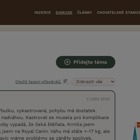
INZERCE
DISKUSE
ČLÁNKY
CHOVATELSKÉ STANIC
Přidejte téma
Otočit řazení příspěvků
1.1.2012 20:51
fbulku, vykastrovaná, pohybu má dostatek.
nadváhou. Kastrovat se musela pro komplikace
 doby vypadá, že čeká štěňata. Krmila jsem
 jsem na Royal Canin. Váhu má stále +-17 kg, ale
Navíc máme problémy se záněty spojivek.