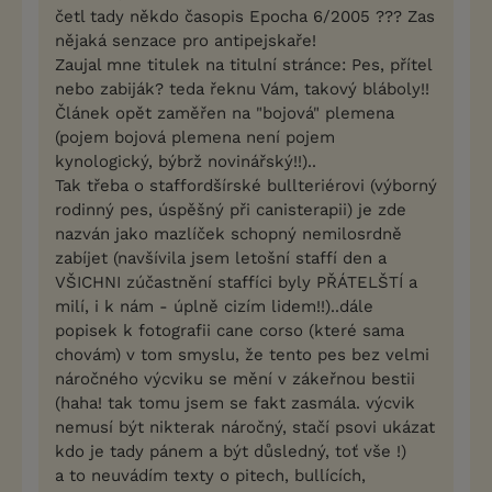
četl tady někdo časopis Epocha 6/2005 ??? Zas
nějaká senzace pro antipejskaře!
Zaujal mne titulek na titulní stránce: Pes, přítel
nebo zabiják? teda řeknu Vám, takový bláboly!!
Článek opět zaměřen na "bojová" plemena
(pojem bojová plemena není pojem
kynologický, býbrž novinářský!!)..
Tak třeba o staffordšírské bullteriérovi (výborný
rodinný pes, úspěšný při canisterapii) je zde
nazván jako mazlíček schopný nemilosrdně
zabíjet (navšívila jsem letošní staffí den a
VŠICHNI zúčastnění staffíci byly PŘÁTELŠTÍ a
milí, i k nám - úplně cizím lidem!!)..dále
popisek k fotografii cane corso (které sama
chovám) v tom smyslu, že tento pes bez velmi
náročného výcviku se mění v zákeřnou bestii
(haha! tak tomu jsem se fakt zasmála. výcvik
nemusí být nikterak náročný, stačí psovi ukázat
kdo je tady pánem a být důsledný, toť vše !)
a to neuvádím texty o pitech, bullících,