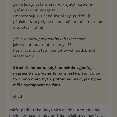
psi, kteří prostě musí mít nějaký rozumný
způsob vybití energie!
Nepotřebují zkušené kynology, potřebují
pánička, který ví, co chce a důsledně za tím jde
a to stačí...plně!
piti a ostatní psi podobných vlastností
jaké vlastnosti máte na mysli?
kteří jsou ti ostatní psi takových podobných
vlastností?
Strašně mě bere, když se někdo vyjadřuje
nepřesně na přesné téma a ještě píše, jak by
to či ono mělo být a přitom ani neví, jak by se
mělo vystupovat na fóru.
chvd
takže podle tebe, když vim co chci a to pita, ale
nevim, že psa je taky potřeba cvičit a vychovávat, si