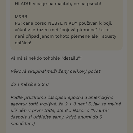
HLADU! vina je na majiteli, ne na psech!
M&BB
PS: cane corso NEBYL NIKDY používán k boji,
ačkoliv je řazen mei "bojová plemena" ! a to
není případ jenom tohoto plemene ale i sousty
dalších!
Všiml si někdo tohohle "detailu"?
Věková skupina*muži ženy celkový počet
do 1 měsíce 3 2 6
Podle pruzkumu časopisu epocha a americkýhc
agentur totiž vyplývá, že 2 + 3 není 5, jak se mylně
učí děti v první třídě, ale 6... Názor o "kvalitě"
časpois si udělejte samy, když enumí do 5
napočítat :)