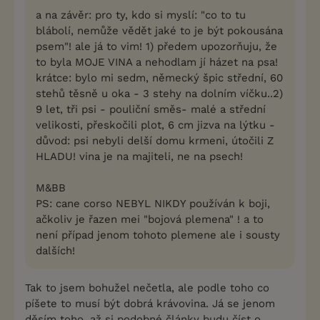
a na závěr: pro ty, kdo si myslí: "co to tu
blábolí, nemůže vědět jaké to je být pokousána
psem"! ale já to vim! 1) předem upozorňuju, že
to byla MOJE VINA a nehodlam jí házet na psa!
krátce: bylo mi sedm, německý špic střední, 60
stehů těsně u oka - 3 stehy na dolním víčku..2)
9 let, tři psi - pouliční směs- malé a střední
velikosti, přeskočili plot, 6 cm jizva na lýtku -
důvod: psi nebyli delší domu krmeni, útočili Z
HLADU! vina je na majiteli, ne na psech!
M&BB
PS: cane corso NEBYL NIKDY používán k boji,
ačkoliv je řazen mei "bojová plemena" ! a to
není případ jenom tohoto plemene ale i sousty
dalších!
Tak to jsem bohužel nečetla, ale podle toho co
píšete to musí být dobrá krávovina. Já se jenom
děsím toho, až si podobné články budu číst o