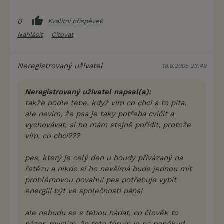
0
Kvalitní příspěvek
Nahlásit
Citovat
Neregistrovaný uživatel
18.6.2005 23:49
Neregistrovaný uživatel napsal(a):
takže podle tebe, když vim co chci a to pita,
ale nevim, že psa je taky potřeba cvičit a
vychovávat, si ho mám stejně pořídit, protože
vím, co chci???
pes, který je celý den u boudy přivázaný na
řetězu a nikdo si ho nevšímá bude jednou mít
problémovou povahu! pes potřebuje vybít
energii! být ve společnosti pána!
ale nebudu se s tebou hádat, co člověk to
názor. myslím, že toto fórum je na poněkud