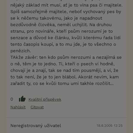
nějaký základ mít musí, ať je to vina psa či majitele.
Spíš samozřejmě majitele, neboť vychovaný pes by
se k něčemu takovému, jako je napadnout
bezdůvodně člověka, neměl uchýlit. Na druhou
stranu, pro novináře, kteří psům nerozumí je to
senzace a důvod ke článku, kvůli kterému řada lidí
tento časopis koupí, a to mu jde, je to všechno o
penězích.
TAkže závěr: ten kdo psům nerozumí a nezajímá se
o ně, těm je to jedno. Ti, kteří o psech ví hodně,
chovají je a znají, tak se nad tím pousmějí, a ví, že
to tak není, že je to jen blábol. Akorát nevím, kam
zařadit ty, co se kvůli tomu umí takhle rozčílit...
0
Kvalitní příspěvek
Nahlásit
Citovat
Neregistrovaný uživatel
18.6.2005 13:25