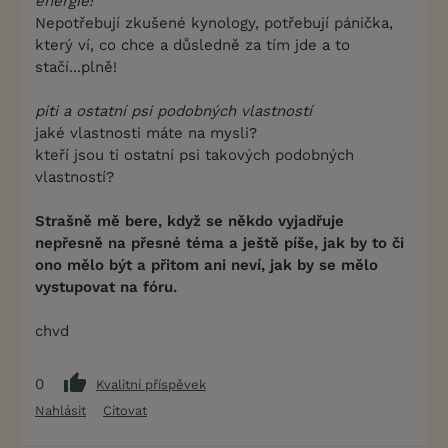
energie!
Nepotřebují zkušené kynology, potřebují pánička,
který ví, co chce a důsledně za tím jde a to
stačí...plně!
piti a ostatní psi podobných vlastností
jaké vlastnosti máte na mysli?
kteří jsou ti ostatní psi takových podobných
vlastností?
Strašně mě bere, když se někdo vyjadřuje
nepřesně na přesné téma a ještě píše, jak by to či
ono mělo být a přitom ani neví, jak by se mělo
vystupovat na fóru.
chvd
0
Kvalitní příspěvek
Nahlásit
Citovat