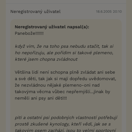
Neregistrovaný uživatel
18.6.2005 20:10
Neregistrovaný uživatel napsal(a):
Panebože!!!!!!!
když vim, že na toho psa nebudu stačit, tak si
ho nepořizuju, ale pořídim si takové plemeno,
které jsem chopna zvládnout
Většina lidí není schopna plně zvládat ani sebe
a své děti, tak jak si mají dopředu uvědomovat,
že nezvládnou nějaké plemeno-oni nad
takovýma věcma vůbec nepřemýšlí...jinak by
neměli ani psy ani děti!!!
piti a ostatní psi podobných vlastností potřebují
prostě zkušené kynology, kteří vědí, jak se s
takovým psem zachází. jsou to velmi sportovní