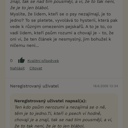
znají, tak se nad tím pousmějí, a ví, že to tak není,
že je to jen blábol.
Myslíte, že lidem, kteří se o psy nezajímají, je to
jedno? To se pletete, vyvolává to hysterii, která pak
vede k různým omezením pejskařů. A to je to, co
vadí lidem, kteří psům rozumí a chovají je - to, že
oni ví, že ten článek je nesmyslný, jim bohužel k
ničemu není...
0
Kvalitní příspěvek
Nahlásit
Citovat
Neregistrovaný uživatel
18.6.2005 13:34
Neregistrovaný uživatel napsal(a):
Ten kdo psům nerozumí a nezajímá se o ně,
těm je to jedno.Ti, kteří o psech ví hodně,
chovají je a znají, tak se nad tím pousmějí, a ví,
že to tak není, že je to jen blábol.