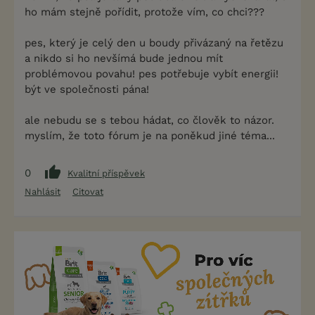
ho mám stejně pořídit, protože vím, co chci???
pes, který je celý den u boudy přivázaný na řetězu
a nikdo si ho nevšímá bude jednou mít
problémovou povahu! pes potřebuje vybít energii!
být ve společnosti pána!
ale nebudu se s tebou hádat, co člověk to názor.
myslím, že toto fórum je na poněkud jiné téma...
0
Kvalitní příspěvek
Nahlásit
Citovat