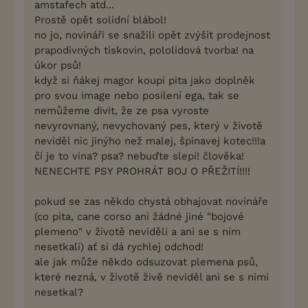
amstafech atd...
Prostě opět solidní blábol!
no jo, novináři se snažili opět zvýšit prodejnost
prapodivných tiskovin, pololidová tvorba! na
úkor psů!
když si ňákej magor koupí pita jako doplněk
pro svou image nebo posílení ega, tak se
nemůžeme divit, že ze psa vyroste
nevyrovnaný, nevychovaný pes, který v životě
neviděl nic jinýho než malej, špinavej kotec!!!a
čí je to vina? psa? nebuďte slepí! člověka!
NENECHTE PSY PROHRÁT BOJ O PŘEŽITÍ!!!!
pokud se zas někdo chystá obhajovat novináře
(co pita, cane corso ani žádné jiné "bojové
plemeno" v životě neviděli a ani se s ním
nesetkali) ať si dá rychlej odchod!
ale jak může někdo odsuzovat plemena psů,
které nezná, v životě živě neviděl ani se s nimi
nesetkal?