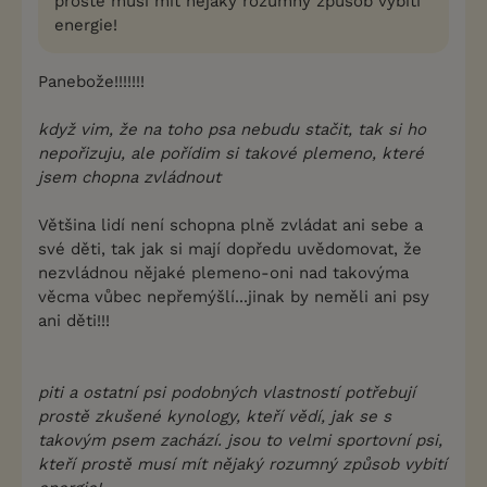
prostě musí mít nějaký rozumný způsob vybití
energie!
Panebože!!!!!!!
když vim, že na toho psa nebudu stačit, tak si ho
nepořizuju, ale pořídim si takové plemeno, které
jsem chopna zvládnout
Většina lidí není schopna plně zvládat ani sebe a
své děti, tak jak si mají dopředu uvědomovat, že
nezvládnou nějaké plemeno-oni nad takovýma
věcma vůbec nepřemýšlí...jinak by neměli ani psy
ani děti!!!
piti a ostatní psi podobných vlastností potřebují
prostě zkušené kynology, kteří vědí, jak se s
takovým psem zachází. jsou to velmi sportovní psi,
kteří prostě musí mít nějaký rozumný způsob vybití