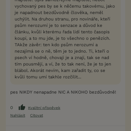
vychovaný pes by se k něčemu takovému, jako
je napadnout bezdůvodně člověka, neměl
uchýlit. Na druhou stranu, pro novináře, kteří
psům nerozumí je to senzace a důvod ke
článku, kvůli kterému řada lidí tento časopis
koupí, a to mu jde, je to všechno o penězích.
TAkže závěr: ten kdo psům nerozumí a
nezajímá se o ně, těm je to jedno. Ti, kteří o
psech ví hodně, chovají je a znají, tak se nad
tím pousmějí, a ví, že to tak není, že je to jen
blábol. Akorát nevím, kam zařadit ty, co se
kvůli tomu umí takhle rozčílit...
pes NIKDY nenapadne NIC A NIKOHO bezdůvodně!
0
Kvalitní příspěvek
Nahlásit
Citovat