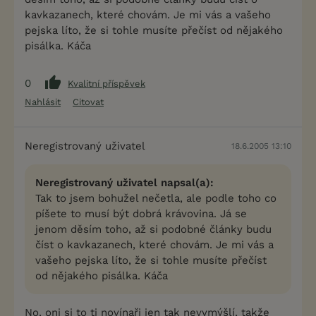
kavkazanech, které chovám. Je mi vás a vašeho
pejska líto, že si tohle musíte přečíst od nějakého
pisálka. Káča
0
Kvalitní příspěvek
Nahlásit
Citovat
Neregistrovaný uživatel
18.6.2005 13:10
Neregistrovaný uživatel napsal(a):
Tak to jsem bohužel nečetla, ale podle toho co
píšete to musí být dobrá krávovina. Já se
jenom děsím toho, až si podobné články budu
číst o kavkazanech, které chovám. Je mi vás a
vašeho pejska líto, že si tohle musíte přečíst
od nějakého pisálka. Káča
No, oni si to ti novínaři jen tak nevymýšlí, takže