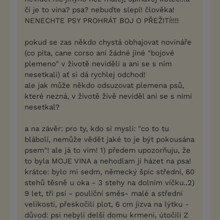
čí je to vina? psa? nebuďte slepí! člověka!
NENECHTE PSY PROHRÁT BOJ O PŘEŽITÍ!!!!
pokud se zas někdo chystá obhajovat novináře
(co pita, cane corso ani žádné jiné "bojové
plemeno" v životě neviděli a ani se s ním
nesetkali) ať si dá rychlej odchod!
ale jak může někdo odsuzovat plemena psů,
které nezná, v životě živě neviděl ani se s nimi
nesetkal?
a na závěr: pro ty, kdo si myslí: "co to tu
blábolí, nemůže vědět jaké to je být pokousána
psem"! ale já to vim! 1) předem upozorňuju, že
to byla MOJE VINA a nehodlam jí házet na psa!
krátce: bylo mi sedm, německý špic střední, 60
stehů těsně u oka - 3 stehy na dolním víčku..2)
9 let, tři psi - pouliční směs- malé a střední
velikosti, přeskočili plot, 6 cm jizva na lýtku -
důvod: psi nebyli delší domu krmeni, útočili Z