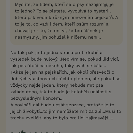
Myslíte, že lidem, kteří se o psy nezajímají, je
to jedno? To se pletete, vyvolává to hysterii,
která pak vede k různým omezením pejskařů. A
to je to, co vadí lidem, kteří psům rozumí a
chovají je - to, že oni ví, že ten článek je
nesmyslný, jim bohužel k ničemu není...
No tak pak je to jedna strana proti druhé a
výsledek bude nulový...Nedivím se, pokud liid vidí,
jak pes útočí na někoho, taky bych se bála...
TAkže je jen na pejskařích, jak okolí přesvědčí o
dobrých vlastnostech těchto plemen, ale pokud se
vždycky najde jeden, který nebude mít psa
zvládnutého, tak to bude je koloběh událostí s
bezvýsledným koncem...
A novináři dál budou psát senzace, protože je to
jejich živobytí...to jim nemůžete mít za zlé...Musí to
trochu zveličit, aby to bylo pro lidi zajímavější...