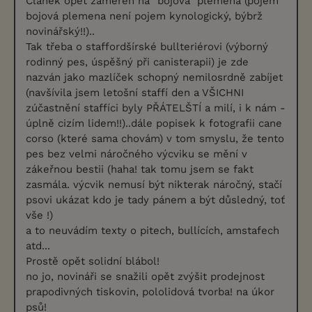
Článek opět zaměřen na "bojová" plemena (pojem
bojová plemena není pojem kynologický, býbrž
novinářský!!)..
Tak třeba o staffordšírské bullteriérovi (výborný
rodinný pes, úspěšný při canisterapii) je zde
nazván jako mazlíček schopný nemilosrdně zabíjet
(navšívila jsem letošní staffí den a VŠICHNI
zúčastnění staffíci byly PŘÁTELŠTÍ a milí, i k nám -
úplně cizím lidem!!)..dále popisek k fotografii cane
corso (které sama chovám) v tom smyslu, že tento
pes bez velmi náročného výcviku se mění v
zákeřnou bestii (haha! tak tomu jsem se fakt
zasmála. výcvik nemusí být nikterak náročný, stačí
psovi ukázat kdo je tady pánem a být důsledný, toť
vše !)
a to neuvádím texty o pitech, bullících, amstafech
atd...
Prostě opět solidní blábol!
no jo, novináři se snažili opět zvýšit prodejnost
prapodivných tiskovin, pololidová tvorba! na úkor
psů!