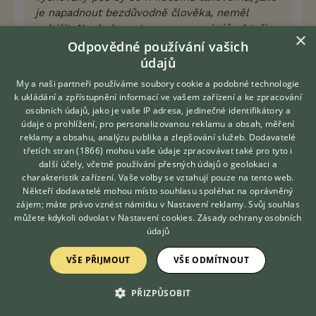
je napadnout bezdůvodně člověka, neměl
uchýlit. Na druhou stranu, pro novináře, kteří
×
psům nerozumí je to senzace a důvod ke
Odpovědné používání vašich
článku, kvůli kterému řada lidí tento časopis
údajů
koupí, a to mu jde, je to všechno o penězích.
My a naši partneři používáme soubory cookie a podobné technologie
TAkže závěr: ten kdo psům nerozumí a
k ukládání a zpřístupnění informací ve vašem zařízení a ke zpracování
nezajímá se o ně, těm je to jedno. Ti, kteří o
osobních údajů, jako je vaše IP adresa, jedinečné identifikátory a
psech ví hodně, chovají je a znají, tak se nad
údaje o prohlížení, pro personalizovanou reklamu a obsah, měření
tím pousmějí, a ví, že to tak není, že je to jen
reklamy a obsahu, analýzu publika a zlepšování služeb.
Dodavatelé
třetích stran (1866)
mohou vaše údaje zpracovávat také pro tyto i
blábol. Akorát nevím, kam zařadit ty, co se
Hledáte zvířecího kamaráda?
další účely, včetně používání přesných údajů o geolokaci a
kvůli tomu umí takhle rozčílit...
Zdarma vám poradí
charakteristik zařízení. Vaše volby se vztahují pouze na tento web.
VETERINÁŘ ONLINE
Někteří dodavatelé mohou místo souhlasu spoléhat na oprávněný
KONZULTOVAT S
Ti , kteří psy neznají často berou podobné články
zájem; máte právo vznést námitku v
Nastavení reklamy
. Svůj souhlas
VETERINÁŘEM
můžete kdykoli odvolat v
Nastavení cookies
.
Zásady ochrany osobních
jako fakta ( a to nemluvím o těch, co psy nemají
údajů
rádi) , ty , ketrí psy znají to rozčílí dost často - ona
blbost prostě vadí , jen se nad ní vždycky pousmát,
VŠE PŘIJMOUT
VŠE ODMÍTNOUT
je k ničemu - ostatně 100x opakovaná lež se pro
mnohé stane pravdou.
PŘIZPŮSOBIT