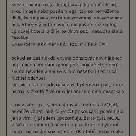
když si ňákej magor koupí pita jako doplněk pro
svou image nebo posílení ega, tak se nemůžeme
divit, že ze psa vyroste nevyrovnaný, nevychovaný
pes, který v životě neviděl nic jinýho než malej,
špinavej kotec!!!a čí je to vina? psa? nebuďte slepí!
člověka!
NENECHTE PSY PROHRÁT BOJ O PŘEŽITÍ!!!!
pokud se zas někdo chystá obhajovat novináře (co
pita, cane corso ani žádné jiné "bojové plemeno" v
životě neviděli a ani se s ním nesetkali) ať si dá
rychlej odchod!
ale jak může někdo odsuzovat plemena psů, které
nezná, v životě živě neviděl ani se s nimi nesetkal?
a na závěr: pro ty, kdo si myslí: "co to tu blábolí,
nemůže vědět jaké to je být pokousána psem"! ale
já to vim! 1) předem upozorňuju, že to byla MOJE
VINA a nehodlam jí házet na psa! krátce: bylo mi
sedm, německý špic střední, 60 stehů těsně u oka