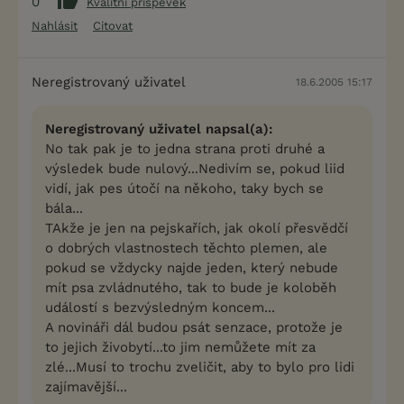
0
Kvalitní příspěvek
Nahlásit
Citovat
Neregistrovaný uživatel
18.6.2005 15:17
Neregistrovaný uživatel napsal(a):
No tak pak je to jedna strana proti druhé a
výsledek bude nulový...Nedivím se, pokud liid
vidí, jak pes útočí na někoho, taky bych se
bála...
TAkže je jen na pejskařích, jak okolí přesvědčí
o dobrých vlastnostech těchto plemen, ale
pokud se vždycky najde jeden, který nebude
mít psa zvládnutého, tak to bude je koloběh
událostí s bezvýsledným koncem...
A novináři dál budou psát senzace, protože je
to jejich živobytí...to jim nemůžete mít za
zlé...Musí to trochu zveličit, aby to bylo pro lidi
zajímavější...