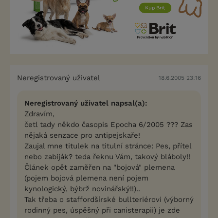
Neregistrovaný uživatel
18.6.2005 23:16
Neregistrovaný uživatel napsal(a):
Zdravím,
četl tady někdo časopis Epocha 6/2005 ??? Zas
nějaká senzace pro antipejskaře!
Zaujal mne titulek na titulní stránce: Pes, přítel
nebo zabiják? teda řeknu Vám, takový bláboly!!
Článek opět zaměřen na "bojová" plemena
(pojem bojová plemena není pojem
kynologický, býbrž novinářský!!)..
Tak třeba o staffordšírské bullteriérovi (výborný
rodinný pes, úspěšný při canisterapii) je zde