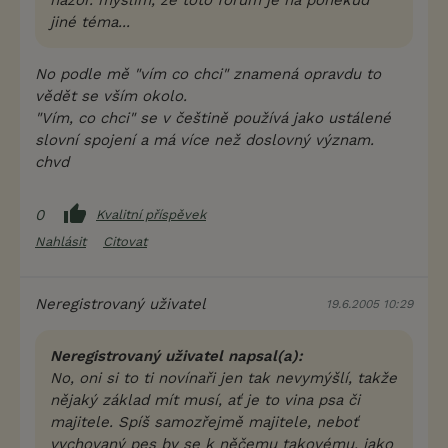
jiné téma...
No podle mě "vím co chci" znamená opravdu to
vědět se vším okolo.
"Vím, co chci" se v češtině používá jako ustálené
slovní spojení a má více než doslovný význam.
chvd
0
Kvalitní příspěvek
Nahlásit
Citovat
Neregistrovaný uživatel
19.6.2005 10:29
Neregistrovaný uživatel napsal(a):
No, oni si to ti novínaři jen tak nevymýšlí, takže
nějaký základ mít musí, ať je to vina psa či
majitele. Spíš samozřejmě majitele, neboť
vychovaný pes by se k něčemu takovému, jako