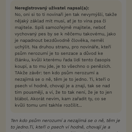
Neregistrovaný uživatel napsal(a):
No, oni si to ti novínaři jen tak nevymýšlí, takže
nějaký základ mít musí, ať je to vina psa či
majitele. Spíš samozřejmě majitele, neboť
vychovaný pes by se k něčemu takovému, jako
je napadnout bezdůvodně člověka, neměl
uchýlit. Na druhou stranu, pro novináře, kteří
psům nerozumí je to senzace a důvod ke
článku, kvůli kterému řada lidí tento časopis
koupí, a to mu jde, je to všechno o penězích.
TAkže závěr: ten kdo psům nerozumí a
nezajímá se o ně, těm je to jedno. Ti, kteří o
psech ví hodně, chovají je a znají, tak se nad
tím pousmějí, a ví, že to tak není, že je to jen
blábol. Akorát nevím, kam zařadit ty, co se
kvůli tomu umí takhle rozčílit...
Ten kdo psům nerozumí a nezajímá se o ně, těm je
to jedno.Ti, kteří o psech ví hodně, chovají je a