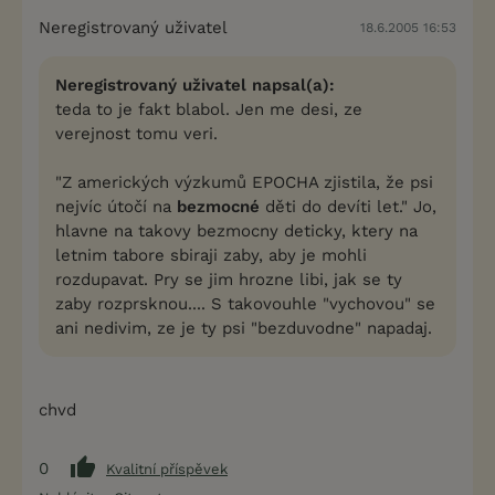
Neregistrovaný uživatel
18.6.2005 16:53
Neregistrovaný uživatel napsal(a):
teda to je fakt blabol. Jen me desi, ze
verejnost tomu veri.
"Z amerických výzkumů EPOCHA zjistila, že psi
nejvíc útočí na
bezmocné
děti do devíti let." Jo,
hlavne na takovy bezmocny deticky, ktery na
letnim tabore sbiraji zaby, aby je mohli
rozdupavat. Pry se jim hrozne libi, jak se ty
zaby rozprsknou.... S takovouhle "vychovou" se
ani nedivim, ze je ty psi "bezduvodne" napadaj.
chvd
0
Kvalitní příspěvek