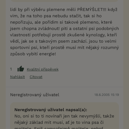
lidi by při výběru plemene měli PŘEMÝŠLET!!! když
vim, že na toho psa nebudu stačit, tak si ho
nepořizuju, ale pořídim si takové plemeno, které
jsem chopna zvládnout! piti a ostatní psi podobných
vlastností potřebují prostě zkušené kynology, kteří
vědí, jak se s takovým psem zachází. jsou to velmi
sportovní psi, kteří prostě musí mít nějaký rozumný
způsob vybití energie!
1
Kvalitní příspěvek
Nahlásit
Citovat
Neregistrovaný uživatel
18.6.2005 15:19
Neregistrovaný uživatel napsal(a):
No, oni si to ti novínaři jen tak nevymýšlí, takže
nějaký základ mít musí, ať je to vina psa či
majitele. Spíš samozřejmě majitele, neboť