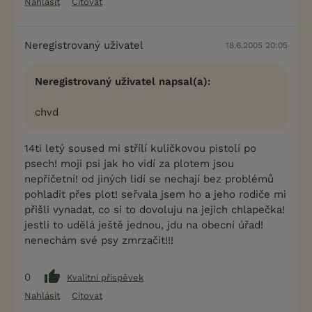
Nahlásit
Citovat
Neregistrovaný uživatel
18.6.2005 20:05
Neregistrovaný uživatel napsal(a):
chvd
14ti letý soused mi střílí kuličkovou pistolí po
psech! moji psi jak ho vidí za plotem jsou
nepříčetní! od jiných lidí se nechají bez problémů
pohladit přes plot! seřvala jsem ho a jeho rodiče mi
přišli vynadat, co si to dovoluju na jejich chlapečka!
jestli to udělá ještě jednou, jdu na obecní úřad!
nenechám své psy zmrzačit!!!
0
Kvalitní příspěvek
Nahlásit
Citovat