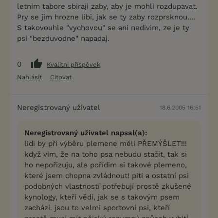
letnim tabore sbiraji zaby, aby je mohli rozdupavat.
Pry se jim hrozne libi, jak se ty zaby rozprsknou....
S takovouhle "vychovou" se ani nedivim, ze je ty
psi "bezduvodne" napadaj.
0
Kvalitní příspěvek
Nahlásit
Citovat
Neregistrovaný uživatel
18.6.2005 16:51
Neregistrovaný uživatel napsal(a):
lidi by při výběru plemene měli PŘEMÝŠLET!!!
když vim, že na toho psa nebudu stačit, tak si
ho nepořizuju, ale pořídim si takové plemeno,
které jsem chopna zvládnout! piti a ostatní psi
podobných vlastností potřebují prostě zkušené
kynology, kteří vědí, jak se s takovým psem
zachází. jsou to velmi sportovní psi, kteří