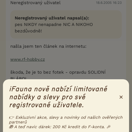
Neregistrovaný uživatel
18.6.2005 16:23
Neregistrovaný uživatel napsal(a):
pes NIKDY nenapadne NIC A NIKOHO
bezdůvodně!
našla jsem ten článek na internetu:
www.rf-hobby.cz
škoda, že je to bez fotek - opravdu SOLIDNÍ
BLÁBOL
už tam mají spoustu odkazů! s kterými plně
iFauna nově nabízí limitované
souhlasím, sama jsem majitelkou SBT! a matkou 8
×
nabídky a slevy pro své
letého syna!
registrované uživatele.
0
Kvalitní příspěvek
👉 Exkluzivní akce, slevy a novinky od našich ověřených
Nahlásit
Citovat
partnerů
🎁 A teď navíc dárek: 200 Kč kredit do F-konta. 🎉