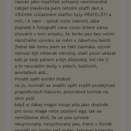
nazván jako mazlíček schopný nemilosrdně
zabíjet (navšívila jsem letošní staffí den a
VŠICHNI zúčastnění staffíci byly PŘÁTELŠTÍ a
milí, i k nám - úplně cizím lidem!!)..dále
popisek k fotografii cane corso (které sama
chovám) v tom smyslu, že tento pes bez velmi
náročného výcviku se mění v zákeřnou bestii
(haha! tak tomu jsem se fakt zasmála. výcvik
nemusí být nikterak náročný, stačí psovi ukázat
kdo je tady pánem a být důsledný, toť vše !)
a to neuvádím texty o pitech, bullících,
amstafech atd...
Prostě opět solidní blábol!
no jo, novináři se snažili opět zvýšit prodejnost
prapodivných tiskovin, pololidová tvorba! na
úkor psů!
když si ňákej magor koupí pita jako doplněk
pro svou image nebo posílení ega, tak se
nemůžeme divit, že ze psa vyroste
nevyrovnaný, nevychovaný pes, který v životě
neviděl nic jinýho než malej, špinavej kotec!!!a