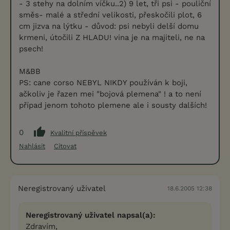
- 3 stehy na dolním víčku..2) 9 let, tři psi - pouliční
směs- malé a střední velikosti, přeskočili plot, 6
cm jizva na lýtku - důvod: psi nebyli delší domu
krmeni, útočili Z HLADU! vina je na majiteli, ne na
psech!
M&BB
PS: cane corso NEBYL NIKDY používán k boji,
ačkoliv je řazen mei "bojová plemena" ! a to není
případ jenom tohoto plemene ale i sousty dalších!
0
Kvalitní příspěvek
Nahlásit
Citovat
Neregistrovaný uživatel
18.6.2005 12:38
Neregistrovaný uživatel napsal(a):
Zdravím,