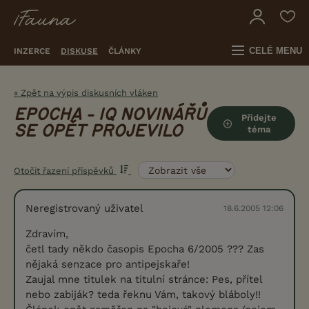
CELÉ MENU
INZERCE
DISKUSE
ČLÁNKY
« Zpět na výpis diskusních vláken
EPOCHA - IQ NOVINÁŘŮ
Přidejte
SE OPĚT PROJEVILO
téma
Otočit řazení příspěvků
Neregistrovaný uživatel
18.6.2005 12:06
Zdravím,
četl tady někdo časopis Epocha 6/2005 ??? Zas
nějaká senzace pro antipejskaře!
Zaujal mne titulek na titulní stránce: Pes, přítel
nebo zabiják? teda řeknu Vám, takový bláboly!!