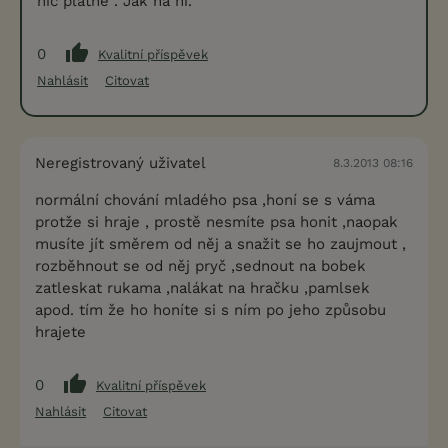
nic platné . Jak na ni.
0
Kvalitní příspěvek
Nahlásit
Citovat
Neregistrovaný uživatel
8.3.2013 08:16
normální chování mladého psa ,honí se s váma
protže si hraje , prostě nesmíte psa honit ,naopak
musíte jít směrem od něj a snažit se ho zaujmout ,
rozběhnout se od něj pryč ,sednout na bobek
zatleskat rukama ,nalákat na hračku ,pamlsek
apod. tím že ho honíte si s ním po jeho způsobu
hrajete
0
Kvalitní příspěvek
Nahlásit
Citovat