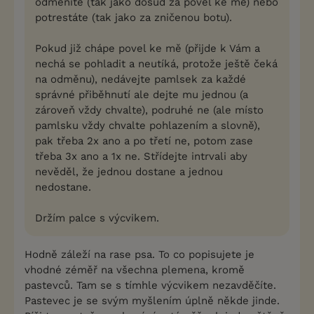
odměníte (tak jako dosud za povel ke mě) nebo
potrestáte (tak jako za zničenou botu).
Pokud již chápe povel ke mě (přijde k Vám a
nechá se pohladit a neutíká, protože ještě čeká
na odměnu), nedávejte pamlsek za každé
správné přiběhnutí ale dejte mu jednou (a
zároveň vždy chvalte), podruhé ne (ale místo
pamlsku vždy chvalte pohlazením a slovně),
pak třeba 2x ano a po třetí ne, potom zase
třeba 3x ano a 1x ne. Střídejte intrvali aby
nevěděl, že jednou dostane a jednou
nedostane.
Držím palce s výcvikem.
Hodně záleží na rase psa. To co popisujete je
vhodné zéměř na všechna plemena, kromě
pastevců. Tam se s tímhle výcvikem nezavděčíte.
Pastevec je se svým myšlením úplně někde jinde.