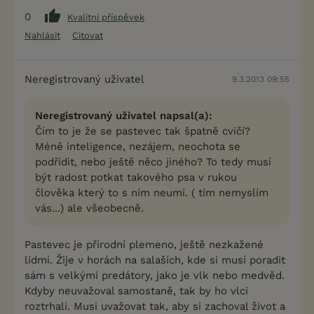
0
Kvalitní příspěvek
Nahlásit
Citovat
Neregistrovaný uživatel
9.3.2013 09:55
Neregistrovaný uživatel napsal(a):
Čím to je že se pastevec tak špatně cvičí?
Méně inteligence, nezájem, neochota se
podřídit, nebo ještě něco jiného? To tedy musí
být radost potkat takového psa v rukou
člověka který to s ním neumí. ( tím nemyslím
vás...) ale všeobecně.
Pastevec je přírodní plemeno, ještě nezkažené
lidmi. Žije v horách na salaších, kde si musí poradit
sám s velkými predátory, jako je vlk nebo medvěd.
Kdyby neuvažoval samostaně, tak by ho vlci
roztrhali. Musi uvažovat tak, aby si zachoval život a