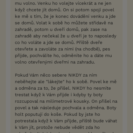
mu volno. Venku ho volejte vícekrát a ne jen
když chcete jít domů. On si potom spojí povel
ke mě s tím, že je konec dovádění venku a jde
se domů. Volat k sobě ho můžete střídavě na
zahradě, potom u dveří domů, pak zase na
zahradě aby nečekal že u dveří je to naposledy
co ho voláte a jde se domů. Příště dveře
otevřete a zavoláte za nimi (na chodbě), pes
přijde, pochválíte ho, odměníte ho a dáte mu
volno otevřenými dveřmi na zahradu.
Pokud Vám něco sebere NIKDY za ním
neběhejte ale "lákejte" ho k sobě. Povel ke mě
a odměna za to, že přišel. NIKDY ho nesmíte
trestat když k Vám přijde i kdyby ty boty
rozcupoval na milimetrové kousky. On přišel na
povel a tak následuje pochvala a odměna. Boty
holt poputují do koše. Pokud by jste ho
potrestala když k Vám přijde, příště bude váhat
k Vám jít, protože nebude vědět zda ho