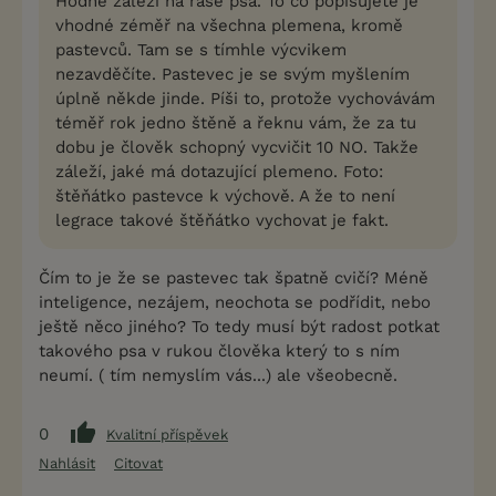
Hodně záleží na rase psa. To co popisujete je
vhodné zéměř na všechna plemena, kromě
pastevců. Tam se s tímhle výcvikem
nezavděčíte. Pastevec je se svým myšlením
úplně někde jinde. Píši to, protože vychovávám
téměř rok jedno štěně a řeknu vám, že za tu
dobu je člověk schopný vycvičit 10 NO. Takže
záleží, jaké má dotazující plemeno. Foto:
štěňátko pastevce k výchově. A že to není
legrace takové štěňátko vychovat je fakt.
Čím to je že se pastevec tak špatně cvičí? Méně
inteligence, nezájem, neochota se podřídit, nebo
ještě něco jiného? To tedy musí být radost potkat
takového psa v rukou člověka který to s ním
neumí. ( tím nemyslím vás...) ale všeobecně.
0
Kvalitní příspěvek
Nahlásit
Citovat