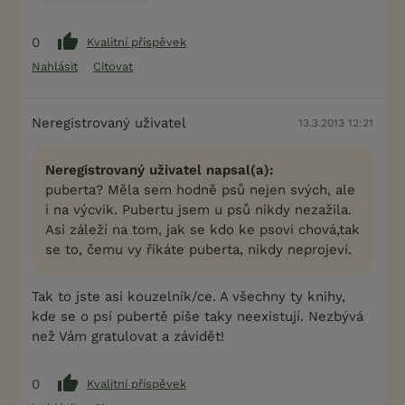
0
Kvalitní příspěvek
Nahlásit
Citovat
Neregistrovaný uživatel
13.3.2013 12:21
Neregistrovaný uživatel napsal(a):
puberta? Měla sem hodně psů nejen svých, ale
i na výcvik. Pubertu jsem u psů nikdy nezažila.
Asi záleží na tom, jak se kdo ke psovi chová,tak
se to, čemu vy říkáte puberta, nikdy neprojeví.
Tak to jste asi kouzelník/ce. A všechny ty knihy,
kde se o psí pubertě píše taky neexistují. Nezbývá
než Vám gratulovat a závidět!
0
Kvalitní příspěvek