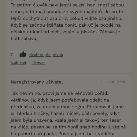
To potom člověk neví jestli se psi honí mezi sebou
nebo jestli mají srandu ze svých majitelů. Je proto
lepší odchytnout psa dřív, pokud vidíte psa jiného.
Když se začnou štěňata honit, pak už je pozdě na
nějaké utíkání od nich, volání a pískání. Zábava je
holt zábava.
0
Kvalitní příspěvek
Nahlásit
Citovat
Neregistrovaný uživatel
15.3.2013 11:28
Tak nevím no..psovi jsme se věnovali pořád..
většinou já, když jsem potřebovala odejít na
přednášku, zastoupila mne ségra. Přetahovali jsme
si, hledali hračky, házeli míček, učili povely, když
jsem byla unavená, vzala jsem si takový ten laser
na klíče, pesan se za tím honil snad hodinu a stejně
ho puberta přepadla. Pustila jsem ho z vodítka,