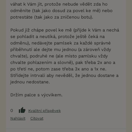
váhat k Vám jít, protože nebude vědět zda ho
odměníte (tak jako dosud za povel ke mě) nebo
potrestáte (tak jako za zničenou botu).
Pokud již chápe povel ke mě (přijde k Vám a nechá
se pohladit a neutíká, protože ještě čeká na
odměnu), nedávejte pamlsek za každé správné
přiběhnutí ale dejte mu jednou (a zároveň vždy
chvalte), podruhé ne (ale místo pamlsku vždy
chvalte pohlazením a slovně), pak třeba 2x ano a
po třetí ne, potom zase třeba 3x ano a 1x ne.
Střídejte intrvali aby nevěděl, že jednou dostane a
jednou nedostane.
Držím palce s výcvikem.
0
Kvalitní příspěvek
Nahlásit
Citovat