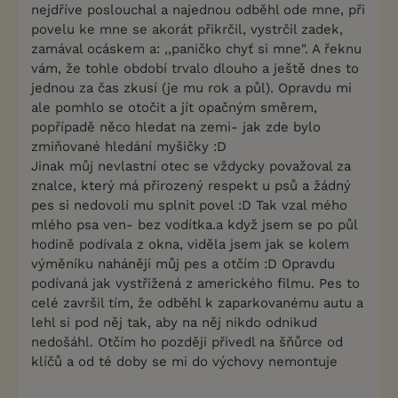
nejdříve poslouchal a najednou odběhl ode mne, při
povelu ke mne se akorát přikrčil, vystrčil zadek,
zamával ocáskem a: ,,paničko chyť si mne". A řeknu
vám, že tohle období trvalo dlouho a ještě dnes to
jednou za čas zkusí (je mu rok a půl). Opravdu mi
ale pomhlo se otočit a jít opačným směrem,
popřípadě něco hledat na zemi- jak zde bylo
zmiňované hledání myšičky :D
Jinak můj nevlastní otec se vždycky považoval za
znalce, který má přirozený respekt u psů a žádný
pes si nedovolí mu splnit povel :D Tak vzal mého
mlého psa ven- bez vodítka.a když jsem se po půl
hodině podívala z okna, viděla jsem jak se kolem
výměníku nahánějí můj pes a otčím :D Opravdu
podívaná jak vystřižená z amerického filmu. Pes to
celé završil tím, že odběhl k zaparkovanému autu a
lehl si pod něj tak, aby na něj nikdo odnikud
nedošáhl. Otčím ho později přivedl na šňůrce od
klíčů a od té doby se mi do výchovy nemontuje