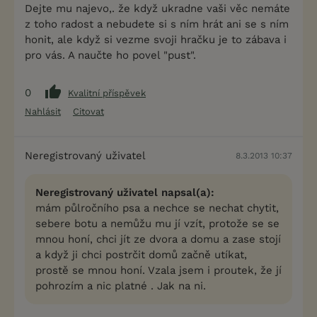
Dejte mu najevo,. že když ukradne vaši věc nemáte
z toho radost a nebudete si s ním hrát ani se s ním
honit, ale když si vezme svoji hračku je to zábava i
pro vás. A naučte ho povel "pust".
0
Kvalitní příspěvek
Nahlásit
Citovat
Neregistrovaný uživatel
8.3.2013 10:37
Neregistrovaný uživatel napsal(a):
mám půlročního psa a nechce se nechat chytit,
sebere botu a nemůžu mu jí vzít, protože se se
mnou honí, chci jít ze dvora a domu a zase stojí
a když ji chci postrčit domů začně utíkat,
prostě se mnou honí. Vzala jsem i proutek, že jí
pohrozím a nic platné . Jak na ni.