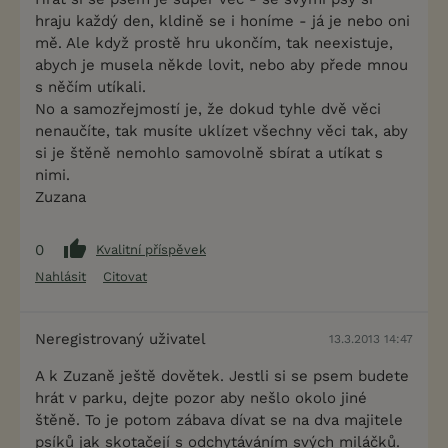
hraju každý den, kldině se i honíme - já je nebo oni
mě. Ale když prostě hru ukončím, tak neexistuje,
abych je musela někde lovit, nebo aby přede mnou
s něčím utíkali.
No a samozřejmostí je, že dokud tyhle dvě věci
nenaučíte, tak musíte uklízet všechny věci tak, aby
si je štěně nemohlo samovolně sbírat a utíkat s
nimi.
Zuzana
0
Kvalitní příspěvek
Nahlásit
Citovat
Neregistrovaný uživatel
13.3.2013 14:47
A k Zuzaně ještě dovětek. Jestli si se psem budete
hrát v parku, dejte pozor aby nešlo okolo jiné
štěně. To je potom zábava dívat se na dva majitele
psíků jak skotačejí s odchytáváním svých miláčků.