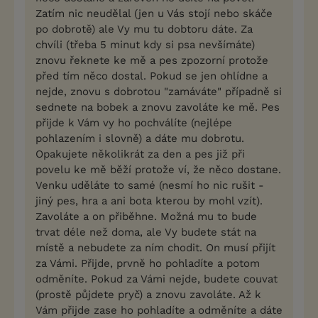
Zatím nic neudělal (jen u Vás stojí nebo skáče
po dobrotě) ale Vy mu tu dobtoru dáte. Za
chvíli (třeba 5 minut kdy si psa nevšímáte)
znovu řeknete ke mě a pes zpozorní protože
před tím něco dostal. Pokud se jen ohlídne a
nejde, znovu s dobrotou "zamáváte" případně si
sednete na bobek a znovu zavoláte ke mě. Pes
přijde k Vám vy ho pochválíte (nejlépe
pohlazením i slovně) a dáte mu dobrotu.
Opakujete několikrát za den a pes již při
povelu ke mě běží protože ví, že něco dostane.
Venku uděláte to samé (nesmí ho nic rušit -
jiný pes, hra a ani bota kterou by mohl vzít).
Zavoláte a on přiběhne. Možná mu to bude
trvat déle než doma, ale Vy budete stát na
místě a nebudete za ním chodit. On musí přijít
za Vámi. Přijde, prvně ho pohladíte a potom
odměníte. Pokud za Vámi nejde, budete couvat
(prostě půjdete pryč) a znovu zavoláte. Až k
Vám přijde zase ho pohladíte a odměníte a dáte