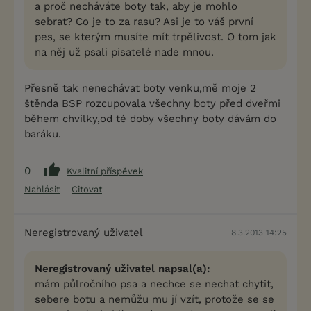
a proč necháváte boty tak, aby je mohlo
sebrat? Co je to za rasu? Asi je to váš první
pes, se kterým musíte mít trpělivost. O tom jak
na něj už psali pisatelé nade mnou.
Přesně tak nenechávat boty venku,mě moje 2
štěnda BSP rozcupovala všechny boty před dveřmi
během chvilky,od té doby všechny boty dávám do
baráku.
0
Kvalitní příspěvek
Nahlásit
Citovat
Neregistrovaný uživatel
8.3.2013 14:25
Neregistrovaný uživatel napsal(a):
mám půlročního psa a nechce se nechat chytit,
sebere botu a nemůžu mu jí vzít, protože se se