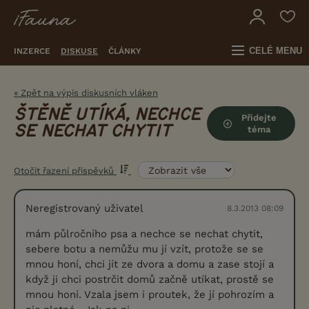
CELÉ MENU
INZERCE
DISKUSE
ČLÁNKY
« Zpět na výpis diskusních vláken
ŠTĚNĚ UTÍKÁ, NECHCE
Přidejte
SE NECHAT CHYTIT
téma
Otočit řazení příspěvků
Neregistrovaný uživatel
8.3.2013 08:09
mám půlročního psa a nechce se nechat chytit,
sebere botu a nemůžu mu jí vzít, protože se se
mnou honí, chci jít ze dvora a domu a zase stojí a
když ji chci postrčit domů začně utíkat, prostě se
mnou honí. Vzala jsem i proutek, že jí pohrozím a