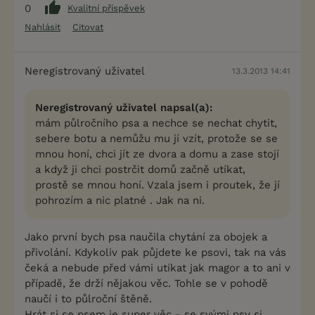
0
Kvalitní příspěvek
Nahlásit
Citovat
Neregistrovaný uživatel
13.3.2013 14:41
Neregistrovaný uživatel napsal(a):
mám půlročního psa a nechce se nechat chytit,
sebere botu a nemůžu mu jí vzít, protože se se
mnou honí, chci jít ze dvora a domu a zase stojí
a když ji chci postrčit domů začně utíkat,
prostě se mnou honí. Vzala jsem i proutek, že jí
pohrozím a nic platné . Jak na ni.
Jako první bych psa naučila chytání za obojek a
přivolání. Kdykoliv pak půjdete ke psovi, tak na vás
čeká a nebude před vámi utíkat jak magor a to ani v
případě, že drží nějakou věc. Tohle se v pohodě
naučí i to půlroční štěně.
Hrát si se psem je super věc - se svými psy si