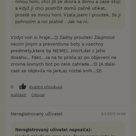
mnou honí, chci jít ze dvora a domu a zase stojí
a když ji chci postrčit domů začně utíkat,
prostě se mnou honí. Vzala jsem i proutek, že jí
pohrozím a nic platné . Jak na ni.
Vzdyt von si hraje...:)) Zadny proutek! Zaujmout
necim jinym a preventivne boty a vsechny
predmety,ktere by NEMEL znicit,dat z jeho
dosahu... Fakt.. Ja na to prisla az po objeveni ne
zrovna levnych bot po cele zahrade...:D (A dalsi
cast se objevila na jare,az roztal snih...:D)
0
Kvalitní příspěvek
Nahlásit
Citovat
Neregistrovaný uživatel
8.3.2013 14:28
Neregistrovaný uživatel napsal(a):