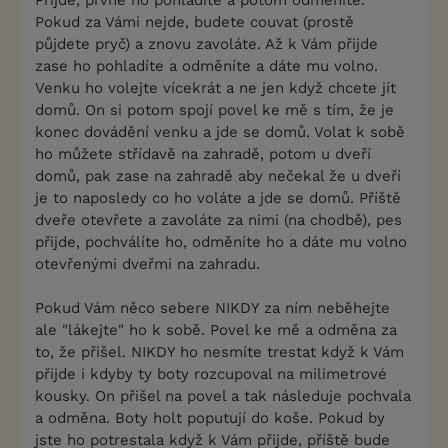
Přijde, prvně ho pohladíte a potom odměníte.
Pokud za Vámi nejde, budete couvat (prostě
půjdete pryč) a znovu zavoláte. Až k Vám přijde
zase ho pohladíte a odměníte a dáte mu volno.
Venku ho volejte vícekrát a ne jen když chcete jít
domů. On si potom spojí povel ke mě s tím, že je
konec dovádění venku a jde se domů. Volat k sobě
ho můžete střídavě na zahradě, potom u dveří
domů, pak zase na zahradě aby nečekal že u dveří
je to naposledy co ho voláte a jde se domů. Příště
dveře otevřete a zavoláte za nimi (na chodbě), pes
přijde, pochválíte ho, odměníte ho a dáte mu volno
otevřenými dveřmi na zahradu.
Pokud Vám něco sebere NIKDY za ním neběhejte
ale "lákejte" ho k sobě. Povel ke mě a odměna za
to, že přišel. NIKDY ho nesmíte trestat když k Vám
přijde i kdyby ty boty rozcupoval na milimetrové
kousky. On přišel na povel a tak následuje pochvala
a odměna. Boty holt poputují do koše. Pokud by
jste ho potrestala když k Vám přijde, příště bude