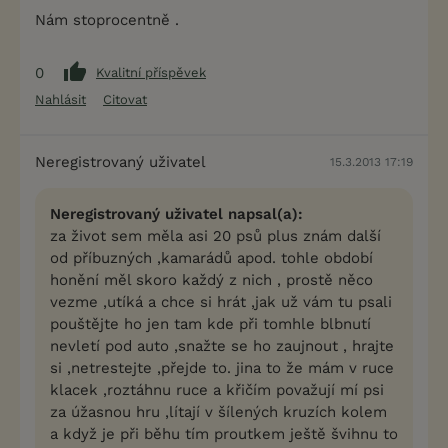
Nám stoprocentně .
0
Kvalitní příspěvek
Nahlásit
Citovat
Neregistrovaný uživatel
15.3.2013 17:19
Neregistrovaný uživatel napsal(a):
za život sem měla asi 20 psů plus znám další
od příbuzných ,kamarádů apod. tohle období
honění měl skoro každý z nich , prostě něco
vezme ,utíká a chce si hrát ,jak už vám tu psali
pouštějte ho jen tam kde při tomhle blbnutí
nevletí pod auto ,snažte se ho zaujnout , hrajte
si ,netrestejte ,přejde to. jina to že mám v ruce
klacek ,roztáhnu ruce a křičím považují mí psi
za úžasnou hru ,lítají v šílených kruzích kolem
a když je při běhu tím proutkem ještě švihnu to