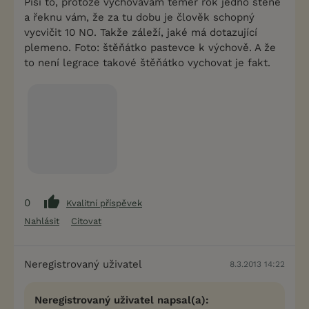
Píši to, protože vychovávám téměř rok jedno štěně
a řeknu vám, že za tu dobu je člověk schopný
vycvičit 10 NO. Takže záleží, jaké má dotazující
plemeno. Foto: štěňátko pastevce k výchově. A že
to není legrace takové štěňátko vychovat je fakt.
0
Kvalitní příspěvek
Nahlásit
Citovat
Neregistrovaný uživatel
8.3.2013 14:22
Neregistrovaný uživatel napsal(a):