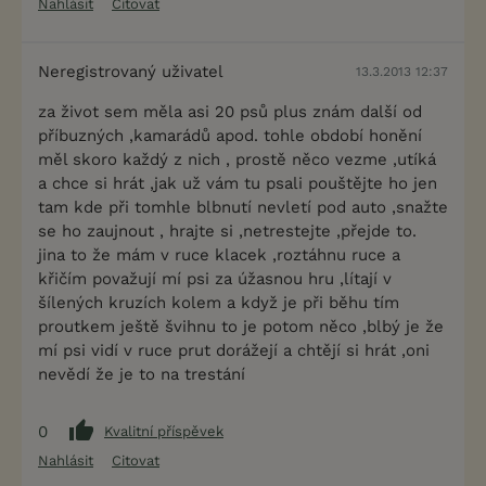
Nahlásit
Citovat
Neregistrovaný uživatel
13.3.2013 12:37
za život sem měla asi 20 psů plus znám další od
příbuzných ,kamarádů apod. tohle období honění
měl skoro každý z nich , prostě něco vezme ,utíká
a chce si hrát ,jak už vám tu psali pouštějte ho jen
tam kde při tomhle blbnutí nevletí pod auto ,snažte
se ho zaujnout , hrajte si ,netrestejte ,přejde to.
jina to že mám v ruce klacek ,roztáhnu ruce a
křičím považují mí psi za úžasnou hru ,lítají v
šílených kruzích kolem a když je při běhu tím
proutkem ještě švihnu to je potom něco ,blbý je že
mí psi vidí v ruce prut dorážejí a chtějí si hrát ,oni
nevědí že je to na trestání
0
Kvalitní příspěvek
Nahlásit
Citovat