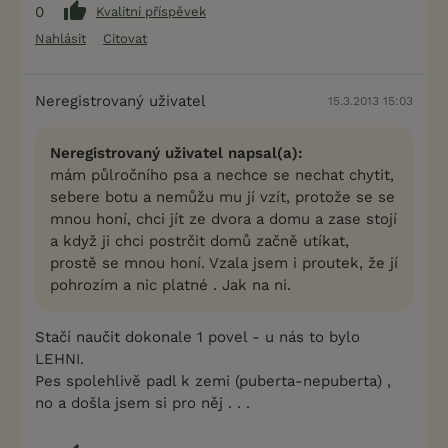
0
Kvalitní příspěvek
Nahlásit
Citovat
Neregistrovaný uživatel
15.3.2013 15:03
Neregistrovaný uživatel napsal(a):
mám půlročního psa a nechce se nechat chytit,
sebere botu a nemůžu mu jí vzít, protože se se
mnou honí, chci jít ze dvora a domu a zase stojí
a když ji chci postrčit domů začně utíkat,
prostě se mnou honí. Vzala jsem i proutek, že jí
pohrozím a nic platné . Jak na ni.
Stačí naučit dokonale 1 povel - u nás to bylo
LEHNI.
Pes spolehlivě padl k zemi (puberta-nepuberta) ,
no a došla jsem si pro něj . . .