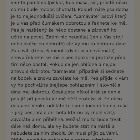
vemte pamlsek (piškot, kus masa, sýr, prostě něco
co mu bude moooc chutnat). Pokud máte psa doma
je to nejjednodušší cvičení. "Zamáváte" psovi který
je u Vás před čumákem dobrotou a řeknete ke mě.
Pes je natěšený že něco dostane a zároveň ho
učíte na povel. Zatím nic neudělal (jen u Vás stojí
nebo skáče po dobrotě) ale Vy mu tu dobtoru dáte.
Za chvíli (třeba 5 minut kdy si psa nevšímáte)
znovu řeknete ke mě a pes zpozorní protože před
tím něco dostal. Pokud se jen ohlídne a nejde,
znovu s dobrotou "zamáváte" případně si sednete
na bobek a znovu zavoláte ke mě. Pes přijde k Vám
vy ho pochválíte (nejlépe pohlazením i slovně) a
dáte mu dobrotu. Opakujete několikrát za den a
pes již při povelu ke mě běží protože ví, že něco
dostane. Venku uděláte to samé (nesmí ho nic rušit
- jiný pes, hra a ani bota kterou by mohl vzít).
Zavoláte a on přiběhne. Možná mu to bude trvat
déle než doma, ale Vy budete stát na místě a
nebudete za ním chodit. On musí přijít za Vámi.