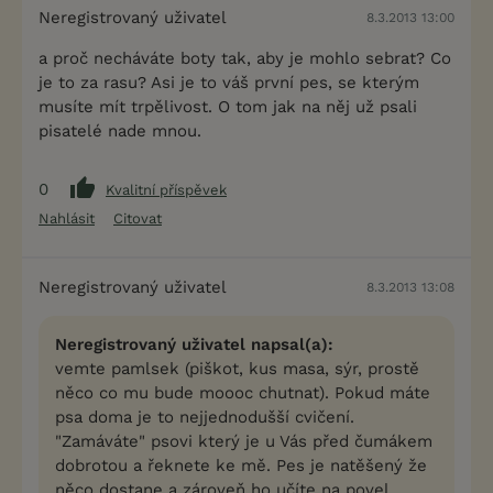
Neregistrovaný uživatel
8.3.2013 13:00
a proč necháváte boty tak, aby je mohlo sebrat? Co
je to za rasu? Asi je to váš první pes, se kterým
musíte mít trpělivost. O tom jak na něj už psali
pisatelé nade mnou.
0
Kvalitní příspěvek
Nahlásit
Citovat
Neregistrovaný uživatel
8.3.2013 13:08
Neregistrovaný uživatel napsal(a):
vemte pamlsek (piškot, kus masa, sýr, prostě
něco co mu bude moooc chutnat). Pokud máte
psa doma je to nejjednodušší cvičení.
"Zamáváte" psovi který je u Vás před čumákem
dobrotou a řeknete ke mě. Pes je natěšený že
něco dostane a zároveň ho učíte na povel.