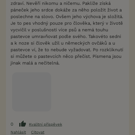
zdraví. Nevěří nikomu a ničemu. Pakliže získá
páneček jeho srdce dokáže za něho položit život a
poslechne na slovo. Ovšem jeho výchova je složitá.
Je to pes vhodný pouze pro člověka, který v životě
vycvičil v poslušnosti více psů a nemá touhu
pastevce umravňovat podle svého. Takovéto sedni
a k noze si člověk užil u německých ovčáků a u
pastevce ví, že to nebude vyžadovat. Po rozkliknutí
si můžete o pastevcích něco přečíst. Písmena jsou
jinak malá a nečitelná.
0
Kvalitní příspěvek
Nahlásit
Citovat