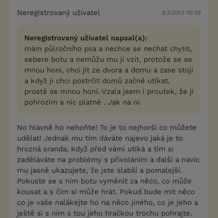
Neregistrovaný uživatel
8.3.2013 10:36
Neregistrovaný uživatel napsal(a):
mám půlročního psa a nechce se nechat chytit,
sebere botu a nemůžu mu jí vzít, protože se se
mnou honí, chci jít ze dvora a domu a zase stojí
a když ji chci postrčit domů začně utíkat,
prostě se mnou honí. Vzala jsem i proutek, že jí
pohrozím a nic platné . Jak na ni.
No hlavně ho nehoňte! To je to nejhorší co můžete
udělat! Jednak mu tím dáváte najevo jaká je to
hrozná sranda, když před vámi utíká a tím si
zaděláváte na problémy s přivoláním a další a navíc
mu jasně ukazujete, že jste slabší a pomalejší.
Pokuste se s ním botu vyměnit za něco, co může
kousat a s čím si může hrát. Pokud bude mít něco
co je vaše nalákejte ho na něco jiného, co je jeho a
ještě si s ním s tou jeho hračkou trochu pohrajte.