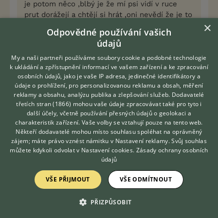
je potom něco ,blbý je že mí psi vidí v ruce
prut dorážejí a chtějí si hrát ,oni nevědí že je to
×
na trestání
Odpovědné používání vašich
údajů
Fascinuje mě ten počet psů a hlavně to "a s i ". Já
My a naši partneři používáme soubory cookie a podobné technologie
si každého svého psa pamatuji úplně přesně.
k ukládání a zpřístupnění informací ve vašem zařízení a ke zpracování
osobních údajů, jako je vaše IP adresa, jedinečné identifikátory a
údaje o prohlížení, pro personalizovanou reklamu a obsah, měření
0
Kvalitní příspěvek
reklamy a obsahu, analýzu publika a zlepšování služeb.
Dodavatelé
Nahlásit
Citovat
třetích stran (1866)
mohou vaše údaje zpracovávat také pro tyto i
Hledáte zvířecího kamaráda?
další účely, včetně používání přesných údajů o geolokaci a
Zdarma vám poradí
charakteristik zařízení. Vaše volby se vztahují pouze na tento web.
VETERINÁŘ ONLINE
Whitelu
20.9.2018 00:37
Někteří dodavatelé mohou místo souhlasu spoléhat na oprávněný
KONZULTOVAT S
zájem; máte právo vznést námitku v
Nastavení reklamy
. Svůj souhlas
VETERINÁŘEM
Dobrý den,s tou to situací se již tak často
můžete kdykoli odvolat v
Nastavení cookies
.
Zásady ochrany osobních
nesetkáváme, ale jakmile nastane, tak je to peklo.
údajů
Máme štěně, 6m. Doma už nic nekrade, ani s tím
neutíká, ale venku, to je obrovský problém. Někteří
VŠE PŘIJMOUT
VŠE ODMÍTNOUT
lidé u nás na sídlišti házejí ven zbytky, nejvíc kosti,
takže já psovi házím na takovém klidném místě
PŘIZPŮSOBIT
aport a on najednou něco zavětří, čapne po kosti a