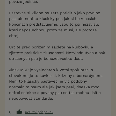
povaze jedince.
Pastevce si klidne muzete poridit o jako prvniho
psa, ale neni to klasicky pes jak si ho v nasich
kpncinach predstavujeme. Jsou to psi nezavisli,
kteri neposlechnou proto ze musi, ale protoze
chteji.
Urcite pred porizenim zajdete na klubovku a
zjistete prakticke zkusenosti. Nezvladnutych a pak
utracenych psu je bohuzel vcelku dost.
Jinak MSP je vyslechten k vetsi spolupraci s
clovekem, je to kavkazak krizeny s bernardynem.
Neni to klasicky pastevec, je vic podobny
normalnim psum ale jak jsem psal, dneska moc
nefrci selekce a povahy psu se tak mohou lisit a
neodpovidat standardu.
0
Kvalitní příspěvek