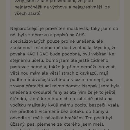
vždy jsem žila v přesvědčení, že jsou
nejnáročnější na výchovu a nejagresivnější ze
všech asiatů
Nejnáročnější je právě ten moskevák, taky jsem do
něj byla z obrázku a popisů na CHS
specializovaných pouze pro ně unešená, ale
zkušenost známého mě dost zchladila. Myslím, že
povaha KAO i SAO bude podobná, byli vybíráni ke
stejnému účelu. Doma jsem ale ještě žádného
pastevce neměla, takže je přímo nemůžu srovnat.
Většinou mám ale větší strach z kavkazů, mají
podle mě divočejší vzhled a k cizím mi nepřijdou
zrovna přátelští ani mimo domov. Naopak jsem byla
unešená z dvouleté feny asiata (vím že je to ještě
štěndo), která ke mě u nich na zahradě přišla na
vodítku majitelky kvůli mému pocitu bezpečí, vzala
mé předloktí víceméně bez doteku do tlamy a
odvedla si mě k několika hračkám. Ten pocit byl
úžasný, pes, plemene ze kterého jsem měla