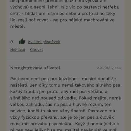
bezpodmínečně přivolání (což není výcvik ale
výchova) a sedni, lehni. Nic víc po pastevci netřeba
chtít - hlídat umí sami od sebe a proto si ho taky
lidi mají pořizovat - ne pro nějaké machrování ve
městě.
0
Kvalitní příspěvek
Nahlásit
Citovat
Neregistrovaný uživatel
2.9.2013 20:46
Pastevec není pes pro každého - musím dodat že
naštěstí. Jen díky tomu nemá takového silného psa
každý trouba jen proto, aby měl psa většího a
silnějšího než soused od vedle. Pokud majitel nemá
velkou zahradu, čas na psa a hlavně rozum, ten
nejvíce, končí to skoro vždy špatně. Pastevec má
vždy fyzickou převahu, ale je to jen pes a člověk
musí mít převahu psychickou. Když ji nemá (nebo o
ní pes neví jelikož se mu majitel nevěnuje) ve své