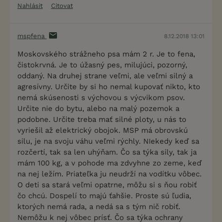
Nahlásit
Citovat
mspfena
8.12.2018 13:01
Moskovského strážneho psa mám 2 r. Je to fena,
čistokrvná. Je to úžasný pes, milujúci, pozorný,
oddaný. Na druhej strane veľmi, ale veľmi silný a
agresívny. Určite by si ho nemal kupovať nikto, kto
nemá skúsenosti s výchovou s výcvikom psov.
Určite nie do bytu, alebo na malý pozemok a
podobne. Určite treba mať silné ploty, u nás to
vyriešil až elektrický obojok. MSP má obrovskú
silu, je na svoju váhu veľmi rýchly. NIekedy keď sa
rozčertí, tak sa len uhýňam. Čo sa týka sily, tak ja
mám 100 kg, a v pohode ma zdvyhne zo zeme, keď
na nej ležím. Priateľka ju neudrží na vodítku vôbec.
O deti sa stará veľmi opatrne, môžu si s ňou robiť
čo chcú. Dospelí to majú ťahšie. Proste sú ľudia,
ktorých nemá rada, a nedá sa s tým nič robiť.
Nemôžu k nej vôbec prísť. Čo sa týka ochrany