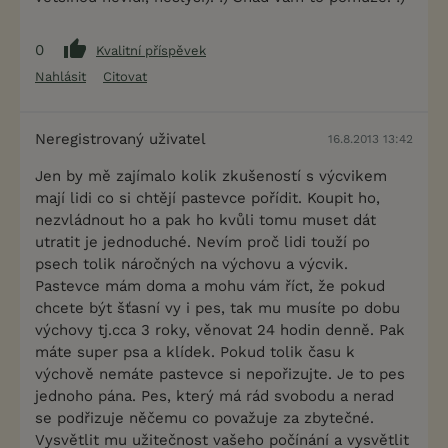
0
Kvalitní příspěvek
Nahlásit
Citovat
Neregistrovaný uživatel
16.8.2013 13:42
Jen by mě zajímalo kolik zkušeností s výcvikem
mají lidi co si chtějí pastevce pořídit. Koupit ho,
nezvládnout ho a pak ho kvůli tomu muset dát
utratit je jednoduché. Nevím proč lidi touží po
psech tolik náročných na výchovu a výcvik.
Pastevce mám doma a mohu vám říct, že pokud
chcete být šťasní vy i pes, tak mu musíte po dobu
výchovy tj.cca 3 roky, věnovat 24 hodin denně. Pak
máte super psa a klídek. Pokud tolik času k
výchově nemáte pastevce si nepořizujte. Je to pes
jednoho pána. Pes, který má rád svobodu a nerad
se podřizuje něčemu co považuje za zbytečné.
Vysvětlit mu užitečnost vašeho počínání a vysvětlit