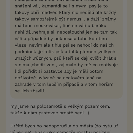
snášenlivá , kamarádí se i s mými psy je to
takový obří medvěd který nic nedělá ale každý
takový samozřejmě být nemusí , a další známý
má fenu moskeváka , líně se válí u baráku
nehlídá ,nehraje si, neposlouchá jen se tam tak
válí a případně by pokousala toho kdo tam
vleze. nevím ale tihle psi se nehodí do našich
podmínek ,je tolik psů a tolik plemen ,velkých
,malých ,různých. psů kteří se dají cvičit ,hrát si
s nima ,chodit ven , zajímalo by mě co motivuje
lidi pořídit si pastevce aby je měli potom
doživotně uvázané na ocelovém laně na
zahradě v tom lepším případě a v tom horším
se jich zbavili.
my jsme na polosamotě s velkým pozemkem,
takže k nám pastevec prostě sedí. :)
Určitě bych ho nedoporučila do města (do bytu už
vůbec ne). Jinak jako samozřejmost u pořízení