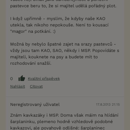
pastevce beru to, že si majitel udělá pořádný plot.
I když upřímně - myslim, že kdyby naše KAO
utekla, tak nikoho nepokouše. Není to kousací
"magor" na potkání. :)
Možná by nebylo špatné zajet na srazy pastevců -
vždy jsou tam KAO, SAO, někdy i MSP. Popovídáte s
majiteli, kouknete na psy a budete mít to
rozhodování snažší.
0
Kvalitní příspěvek
Nahlásit
Citovat
Neregistrovaný uživatel
17.8.2013 21:15
Znám kavkazáky i MSP. Doma však máim na hlídání
šarplaninku, plemeno hodně vzhledově podobné
kavkazovi, ale povahově odlišné: šarplaninec