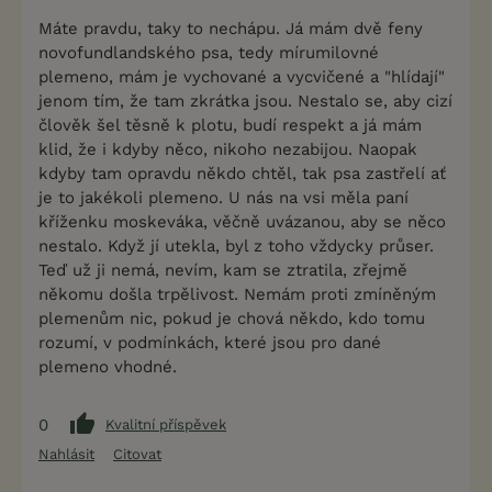
Máte pravdu, taky to nechápu. Já mám dvě feny
novofundlandského psa, tedy mírumilovné
plemeno, mám je vychované a vycvičené a "hlídají"
jenom tím, že tam zkrátka jsou. Nestalo se, aby cizí
člověk šel těsně k plotu, budí respekt a já mám
klid, že i kdyby něco, nikoho nezabijou. Naopak
kdyby tam opravdu někdo chtěl, tak psa zastřelí ať
je to jakékoli plemeno. U nás na vsi měla paní
kříženku moskeváka, věčně uvázanou, aby se něco
nestalo. Když jí utekla, byl z toho vždycky průser.
Teď už ji nemá, nevím, kam se ztratila, zřejmě
někomu došla trpělivost. Nemám proti zmíněným
plemenům nic, pokud je chová někdo, kdo tomu
rozumí, v podmínkách, které jsou pro dané
plemeno vhodné.
0
Kvalitní příspěvek
Nahlásit
Citovat