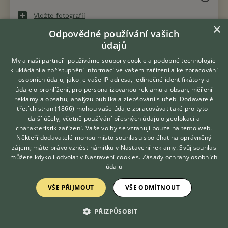
Vložte fotografii
×
Odpovědné používání vašich
Souhlasím s
a
pravidly diskuse
podmínkami užití
údajů
My a naši partneři používáme soubory cookie a podobné technologie
k ukládání a zpřístupnění informací ve vašem zařízení a ke zpracování
osobních údajů, jako je vaše IP adresa, jedinečné identifikátory a
údaje o prohlížení, pro personalizovanou reklamu a obsah, měření
« Zpět na výpis diskusních vláken
reklamy a obsahu, analýzu publika a zlepšování služeb.
Dodavatelé
třetích stran (1866)
mohou vaše údaje zpracovávat také pro tyto i
Hledáte zvířecího kamaráda?
další účely, včetně používání přesných údajů o geolokaci a
Zdarma vám poradí
charakteristik zařízení. Vaše volby se vztahují pouze na tento web.
VETERINÁŘ ONLINE
Někteří dodavatelé mohou místo souhlasu spoléhat na oprávněný
KONTAKT DO REDAKCE WEBU
KONZULTOVAT S
zájem; máte právo vznést námitku v
Nastavení reklamy
. Svůj souhlas
VETERINÁŘEM
můžete kdykoli odvolat v
Nastavení cookies
.
Zásady ochrany osobních
redakce@ifauna.cz
údajů
nonstop
VŠE PŘIJMOUT
VŠE ODMÍTNOUT
PŘIZPŮSOBIT
DOMOVSKÁ STRÁNKA