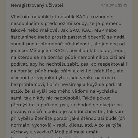
Neregistrovaný uživatel
17.8.2013 22:13
Vlastním několik let několik KAO a rozhodně
nesouhlasím s předchozími soudy, že je plemeno
takové nebo makové. Jak SAO, KAO, MSP nebo
šarplaninec (nebo prostě pastevci obecně) se nedá
soudit podle plemenné příslušnosti, ale jedinec od
jedince. Měla jsem KAO s povahou labradora, fenu,
na kterou se na domácí půdě nemohl nikdo cizí ani
podívat, aby ho nechtěla zabít, psa, co respektoval i
na domácí půdě moje přání a cizí lidi přehlížel, ale
všichni bez vyjímky byli a jsou venku naprosto
bezproblémoví, lidí si nevšímají a když se párkrát
stalo, že si vyšli bez mého vědomí na vycházku
sami, tak nikdy nic nezpůsobili. Takže pokud
přemýšlíte o pořízení psa, rozhodně se dívejte na
povahy rodičů a pokud je solidní chovatel, tak vám
při výběru štěněte poradí, jaké štěndo asi bude (při
normální výchově) - rapl, kliďas, atd. A co se týče
výchovy a výcviku? Moji psi musí umět