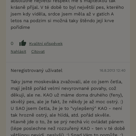
absolutně největší respekt mě s majitelkou tak
krásně přijal. V té době to byl největší pes, kterého
jsem kdy viděla, srdce jsem měla až v gatích A
letos na podzim si možná taky štěndo její krve
pořídíme
0
Kvalitní příspěvek
Nahlásit
Citovat
Neregistrovaný uživatel
16.8.2013 12:40
Taky jsme moskeváka zvažovali, ale co jsem četla,
mají ještě pořád velmi nevyrovnané povahy, což
děkuji, ale ne. KAO už máme doma druhého (feny),
skvělý pes, ale je fakt, že někdy je až moc ostrý. :)
U SAO jsem četla, že je to "vylepšený" KAO - není
tak hrozně ostrý, ale hlídá, atd. pořád skvěle.
Hlavně jde o to, že se prý nechá víc ovládat pánem
(lépe poslechne než rozzuřený KAO - ten v té době
většinou nevidí, neslyší). :) Snad Vám to pomůže. :)