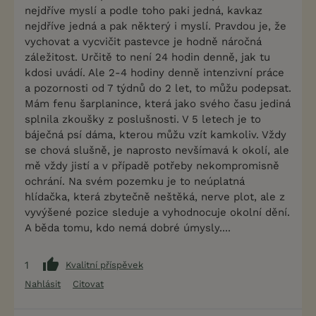
nejdříve myslí a podle toho paki jedná, kavkaz
nejdříve jedná a pak některý i myslí. Pravdou je, že
vychovat a vycvičit pastevce je hodně náročná
záležitost. Určitě to není 24 hodin denně, jak tu
kdosi uvádí. Ale 2-4 hodiny denně intenzivní práce
a pozornosti od 7 týdnů do 2 let, to můžu podepsat.
Mám fenu šarplanince, která jako svého času jediná
splnila zkoušky z poslušnosti. V 5 letech je to
báječná psí dáma, kterou můžu vzít kamkoliv. Vždy
se chová slušně, je naprosto nevšímavá k okolí, ale
mě vždy jistí a v případě potřeby nekompromisně
ochrání. Na svém pozemku je to neúplatná
hlídačka, která zbytečně neštěká, nerve plot, ale z
vyvýšené pozice sleduje a vyhodnocuje okolní dění.
A běda tomu, kdo nemá dobré úmysly....
1
Kvalitní příspěvek
Nahlásit
Citovat