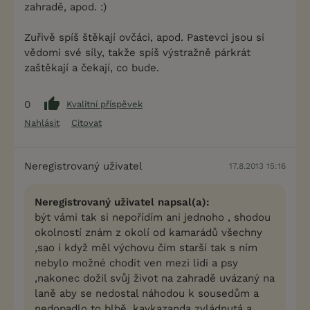
zahradě, apod. :)
Zuřivě spíš štěkají ovčáci, apod. Pastevci jsou si
vědomi své síly, takže spíš výstražně párkrát
zaštěkají a čekají, co bude.
0
Kvalitní příspěvek
Nahlásit
Citovat
Neregistrovaný uživatel
17.8.2013 15:16
Neregistrovaný uživatel napsal(a):
být vámi tak si nepořídím ani jednoho , shodou
okolností znám z okolí od kamarádů všechny
,sao i když měl výchovu čím starší tak s ním
nebylo možné chodit ven mezi lidi a psy
,nakonec dožil svůj život na zahradě uvázaný na
laně aby se nedostal náhodou k sousedům a
nedopadlo to blbě. kavkazanda zvládnutá a