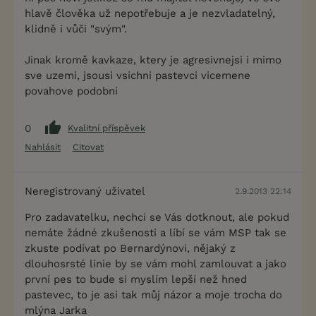
hlavě člověka už nepotřebuje a je nezvladatelný,
klidně i vůči "svým".
Jinak kromě kavkaze, ktery je agresivnejsi i mimo
sve uzemi, jsousi vsichni pastevci vicemene
povahove podobni
0
Kvalitní příspěvek
Nahlásit
Citovat
Neregistrovaný uživatel
2.9.2013 22:14
Pro zadavatelku, nechci se Vás dotknout, ale pokud
nemáte žádné zkušenosti a líbí se vám MSP tak se
zkuste podívat po Bernardýnovi, nějaký z
dlouhosrsté linie by se vám mohl zamlouvat a jako
první pes to bude si myslím lepší než hned
pastevec, to je asi tak můj názor a moje trocha do
mlýna Jarka