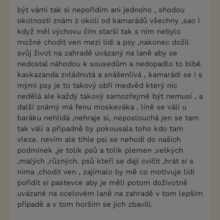
být vámi tak si nepořídím ani jednoho , shodou
okolností znám z okolí od kamarádů všechny ,sao i
když měl výchovu čím starší tak s ním nebylo
možné chodit ven mezi lidi a psy ,nakonec dožil
svůj život na zahradě uvázaný na laně aby se
nedostal náhodou k sousedům a nedopadlo to blbě.
kavkazanda zvládnutá a snášenlivá , kamarádí se i s
mými psy je to takový obří medvěd který nic
nedělá ale každý takový samozřejmě být nemusí , a
další známý má fenu moskeváka , líně se válí u
baráku nehlídá ,nehraje si, neposlouchá jen se tam
tak válí a případně by pokousala toho kdo tam
vleze. nevím ale tihle psi se nehodí do našich
podmínek ,je tolik psů a tolik plemen ,velkých
,malých ,různých. psů kteří se dají cvičit ,hrát si s
nima ,chodit ven , zajímalo by mě co motivuje lidi
pořídit si pastevce aby je měli potom doživotně
uvázané na ocelovém laně na zahradě v tom lepším
případě a v tom horším se jich zbavili.