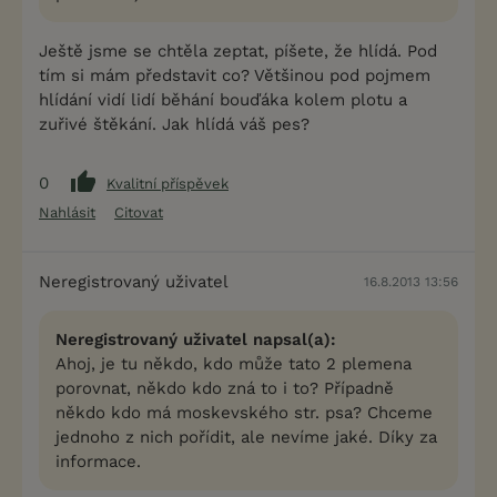
Ještě jsme se chtěla zeptat, píšete, že hlídá. Pod
tím si mám představit co? Většinou pod pojmem
hlídání vidí lidí běhání bouďáka kolem plotu a
zuřivé štěkání. Jak hlídá váš pes?
0
Kvalitní příspěvek
Nahlásit
Citovat
Neregistrovaný uživatel
16.8.2013 13:56
Neregistrovaný uživatel napsal(a):
Ahoj, je tu někdo, kdo může tato 2 plemena
porovnat, někdo kdo zná to i to? Případně
někdo kdo má moskevského str. psa? Chceme
jednoho z nich pořídit, ale nevíme jaké. Díky za
informace.