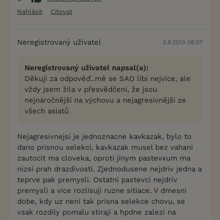
Nahlásit
Citovat
Neregistrovaný uživatel
3.9.2013 08:07
Neregistrovaný uživatel napsal(a):
Děkuji za odpověď..mě se SAO líbí nejvíce, ale
vždy jsem žila v přesvědčení, že jsou
nejnáročnější na výchovu a nejagresivnější ze
všech asiatů
Nejagresivnejsi je jednoznacne kavkazak, bylo to
dano prisnou selekci, kavkazak musel bez vahani
zautocit ma cloveka, oproti jinym pastevxum ma
nizsi prah drazdivosti. Zjednodusene nejdriv jedna a
teprve pak premysli. Ostatni pastevci nejdriv
premysli a vice rozlisuji ruzne sitiace. V dmesni
dobe, kdy uz neni tak prisna selekce chovu, se
vsak rozdily pomalu stiraji a hpdne zalezi na