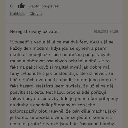
0
Kvalitní příspěvek
Nahlásit
Citovat
Neregistrovaný uživatel
16.8.2013 14:28
"Soused" z vedlejší ulice má dvě feny KAO a já se
každý den modlím, když jdu se synem a psem
okolo ať nedejbože zase neutečou pač pak bych
musela obětovat psa abych ochránila dítě. Je to
fakt na palici když si majitel myslí jak dobře má
feny zvládnuté a jak poslouchají, ale už nevidí, že
lidé se těch dvou bojí a chodit kolem jeho domu je
fakt hazard. Naštěstí jsem slyšela, že už si na něj
posvítil starosta. Nechápu, proč si lidé pořizují
takové psy do zástavby, kde je jeden dům přilepený
na druhý a chodník přilepený na ten jeho
polorozpadlý plot. Hlavně, že pán dělá machra jaký
je borec, se docela divím, že se ještě nikomu nic
nestalo, protože ty dvě jsou fakt časované bomby.