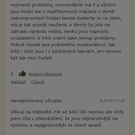
nejmenší problémy, momentálně má 4 a všichni
jsou hodní ale v nepřítomnosti majitele v domě
nekompromisní hlídací bestie (neberte to ve zlém,
má je tak prostě naučené, k těmto by jste na
zahradu opravdu nešla). Venku jsou naprosto
ovladatelní. S KAO známí také nemají problémy.
Pokud chcete psa podobného moskevákovi, tak
KAO i SAO jsou i v podobných barvách, jen nemusí
být tak moc huňatí
0
Kvalitní příspěvek
Nahlásit
Citovat
Neregistrovaný uživatel
16.8.2013 11:48
Děkuji za odpověď..mě se SAO líbí nejvíce, ale vždy
jsem žila v přesvědčení, že jsou nejnáročnější na
výchovu a nejagresivnější ze všech asiatů