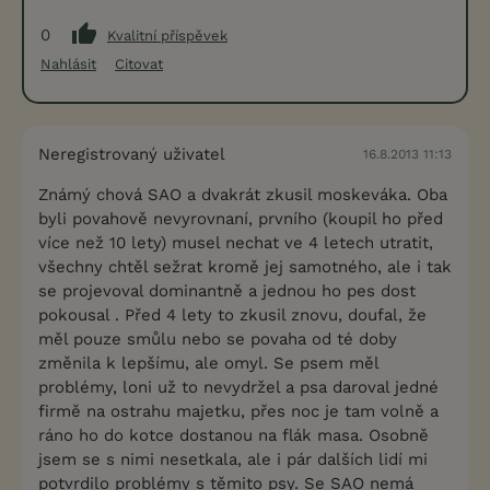
0
Kvalitní příspěvek
Nahlásit
Citovat
Neregistrovaný uživatel
16.8.2013 11:13
Známý chová SAO a dvakrát zkusil moskeváka. Oba
byli povahově nevyrovnaní, prvního (koupil ho před
více než 10 lety) musel nechat ve 4 letech utratit,
všechny chtěl sežrat kromě jej samotného, ale i tak
se projevoval dominantně a jednou ho pes dost
pokousal . Před 4 lety to zkusil znovu, doufal, že
měl pouze smůlu nebo se povaha od té doby
změnila k lepšímu, ale omyl. Se psem měl
problémy, loni už to nevydržel a psa daroval jedné
firmě na ostrahu majetku, přes noc je tam volně a
ráno ho do kotce dostanou na flák masa. Osobně
jsem se s nimi nesetkala, ale i pár dalších lidí mi
potvrdilo problémy s těmito psy. Se SAO nemá