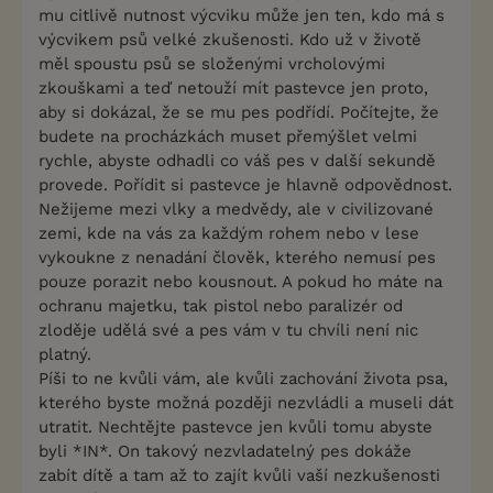
mu citlivě nutnost výcviku může jen ten, kdo má s
výcvikem psů velké zkušenosti. Kdo už v životě
měl spoustu psů se složenými vrcholovými
zkouškami a teď netouží mít pastevce jen proto,
aby si dokázal, že se mu pes podřídí. Počítejte, že
budete na procházkách muset přemýšlet velmi
rychle, abyste odhadli co váš pes v další sekundě
provede. Pořídit si pastevce je hlavně odpovědnost.
Nežijeme mezi vlky a medvědy, ale v civilizované
zemi, kde na vás za každým rohem nebo v lese
vykoukne z nenadání člověk, kterého nemusí pes
pouze porazit nebo kousnout. A pokud ho máte na
ochranu majetku, tak pistol nebo paralizér od
zloděje udělá své a pes vám v tu chvíli není nic
platný.
Píši to ne kvůli vám, ale kvůli zachování života psa,
kterého byste možná později nezvládli a museli dát
utratit. Nechtějte pastevce jen kvůli tomu abyste
byli *IN*. On takový nezvladatelný pes dokáže
zabít dítě a tam až to zajít kvůli vaší nezkušenosti