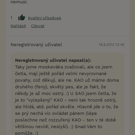
nemusí.
1
Kvalitní příspěvek
Nahlásit
Citovat
Neregistrovaný uživatel
16.8.2013 13:45
Neregistrovaný uživatel napsal(a):
Taky jsme moskeváka zvažovali, ale co jsem
četla, mají ještě pořád velmi nevyrovnané
povahy, což děkuji, ale ne. KAO už máme doma
druhého (feny), skvělý pes, ale je fakt, že
někdy je až moc ostrý. :) U SAO jsem četla, že
je to "vylepšený" KAO - není tak hrozně ostrý,
ale hlídá, atd. pořád skvěle. Hlavně jde o to, že
se prý nechá víc ovládat pánem (lépe
poslechne než rozzuřený KAO - ten v té době
většinou nevidí, neslyší). :) Snad Vám to
pomůže. :)