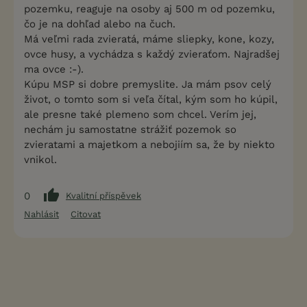
pozemku, reaguje na osoby aj 500 m od pozemku,
čo je na dohľad alebo na čuch.
Má veľmi rada zvieratá, máme sliepky, kone, kozy,
ovce husy, a vychádza s každý zvieraťom. Najradšej
ma ovce :-).
Kúpu MSP si dobre premyslite. Ja mám psov celý
život, o tomto som si veľa čítal, kým som ho kúpil,
ale presne také plemeno som chcel. Verím jej,
nechám ju samostatne strážiť pozemok so
zvieratami a majetkom a nebojiím sa, že by niekto
vnikol.
0
Kvalitní příspěvek
Nahlásit
Citovat