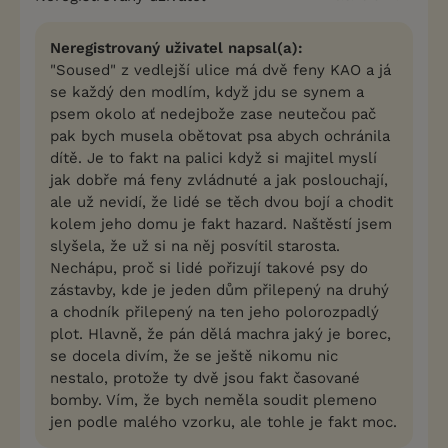
Neregistrovaný uživatel napsal(a):
"Soused" z vedlejší ulice má dvě feny KAO a já
se každý den modlím, když jdu se synem a
psem okolo ať nedejbože zase neutečou pač
pak bych musela obětovat psa abych ochránila
dítě. Je to fakt na palici když si majitel myslí
jak dobře má feny zvládnuté a jak poslouchají,
ale už nevidí, že lidé se těch dvou bojí a chodit
kolem jeho domu je fakt hazard. Naštěstí jsem
slyšela, že už si na něj posvítil starosta.
Nechápu, proč si lidé pořizují takové psy do
zástavby, kde je jeden dům přilepený na druhý
a chodník přilepený na ten jeho polorozpadlý
plot. Hlavně, že pán dělá machra jaký je borec,
se docela divím, že se ještě nikomu nic
nestalo, protože ty dvě jsou fakt časované
bomby. Vím, že bych neměla soudit plemeno
jen podle malého vzorku, ale tohle je fakt moc.