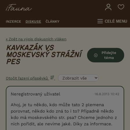
CELÉ MENU
INZERCE
DISKUSE
ČLÁNKY
« Zpět na výpis diskusních vláken
KAVKAZÁK VS
Přidejte
MOSKEVSKÝ STRÁŽNÍ
téma
PES
Otočit řazení příspěvků
Neregistrovaný uživatel
16.8.2013 10:42
Ahoj, je tu někdo, kdo může tato 2 plemena
porovnat, někdo kdo zná to i to? Případně někdo
kdo má moskevského str. psa? Chceme jednoho z
nich pořídit, ale nevíme jaké. Díky za informace.