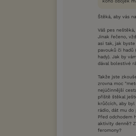
koho obojek m
Štěká, aby vás n
Váš pes neštěká, 
Jinak řečeno, vžd
asi tak, jak byst
pavouků či hadů 
hady). Jak by vá
dával bolestivé r
Takže jste zkouše
zrovna moc "meto
nejúčinnější cest
příště štěkal ješ
krůčcích, aby byl
rádio, dát mu do 
Před odchodem ho
aktivity denně? Z
feromony?