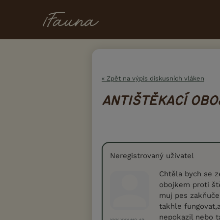
« Zpět na výpis diskusních vláken
ANTIŠTĚKACÍ OBO
Neregistrovaný uživatel
Chtěla bych se z
obojkem proti št
muj pes zakňučel
takhle fungovat,a
nepokazil nebo t