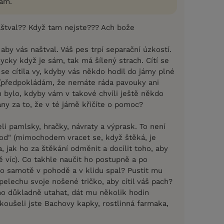
am.
aštval?? Když tam nejste??? Ach bože
aby vás naštval. Váš pes trpí separační úzkostí.
ycky když je sám, tak má šílený strach. Cítí se
e se cítila vy, kdyby vás někdo hodil do jámy plné
(předpokládám, že nemáte ráda pavouky ani
m bylo, kdyby vám v takové chvíli ještě někdo
ány za to, že v té jámě křičíte o pomoc?
li pamlsky, hračky, návraty a výprask. To není
d" (mimochodem vracet se, když štěká, je
a, jak ho za štěkání odměnit a docílit toho, aby
tě víc). Co takhle naučit ho postupně a po
 o samotě v pohodě a v klidu spal? Pustit mu
pelechu svoje nošené tričko, aby cítil váš pach?
 důkladně utahat, dát mu několik hodin
koušeli jste Bachovy kapky, rostlinná farmaka,