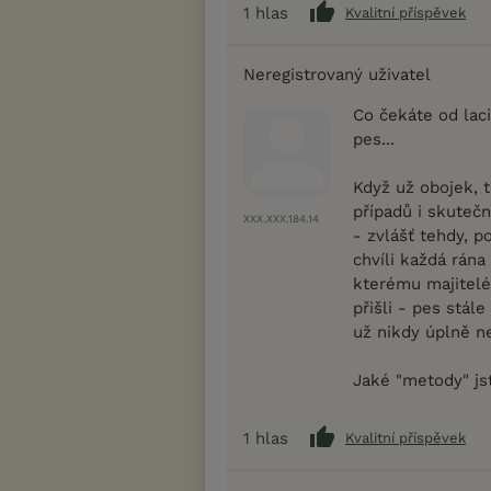
1
hlas
Kvalitní příspěvek
Neregistrovaný uživatel
Co čekáte od la
pes...
Když už obojek, t
případů i skuteč
XXX.XXX.184.14
- zvlášť tehdy, p
chvíli každá rána
kterému majitelé
přišli - pes stále
už nikdy úplně ne
Jaké "metody" js
1
hlas
Kvalitní příspěvek