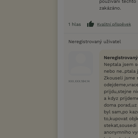
používání těchto 
zakázáno.
1
hlas
Kvalitní příspěvek
Neregistrovaný uživatel
Neregistrovaný
Neptala jsem se
nebo ne..ptala 
Zkouseli jsme 
XXX.XXX.184.14
odejdeme,vrace
prijdu,stejne n
a kdyz prijdem
doma porad,uz 
byl sam,po ka
to,kupovat objk
stekat,sousedi 
anonymniho vyr