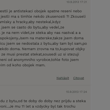
10.9.2013 17:21
estli je antistekaci obojek spatne reseni nebo
 jestli ma s timhle nekdo zkusenosti ?! Zkouseli
mlsky a hracky,aby nestekal,kdyz
 jsem se casto do bytu,aby vedel,ze
.. je na nem videt,ze steka aby nas nastval a a
e spokojeny.Jsem na materske,takze jsem doma
icu jsem se nedostala z bytu,aby tam byl sam,po
nekdo doma. Nemam zrovna na to,kupovat objky
m ze musi prestat stekat,sousedi uz si stezuji
neni od anonymniho vyrobce,tohle foto jsem
i,vim od koho obojek mam.
Nahlásit
Citovat
10.9.2013 17:24
du z bytu,od te doby do doby nez prijdu a steka
oni...Je mu 11 let a vzdycky byl tak trochu