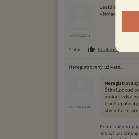
Jestli štěká i kd
všímání si ho...
XXX.XXX.230.5
1
hlas
Kvalitní příspěvek
Neregistrovaný uživatel
Neregistrovaný
Štěká,pokud od
steka i kdyz ne
trochu palicaty
XXX.XXX.147.85
chvili ho to pr
Podle vašeho pop
Takoví psi štěkaj