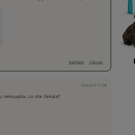
Nahlásit
Citovat
10.9.2013 17:09
 nekoupila...co ste čekala?