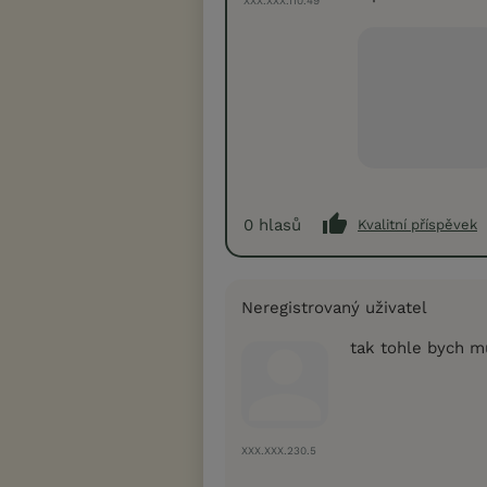
XXX.XXX.110.49
0
hlasů
Kvalitní příspěvek
Neregistrovaný uživatel
tak tohle bych mu
XXX.XXX.230.5