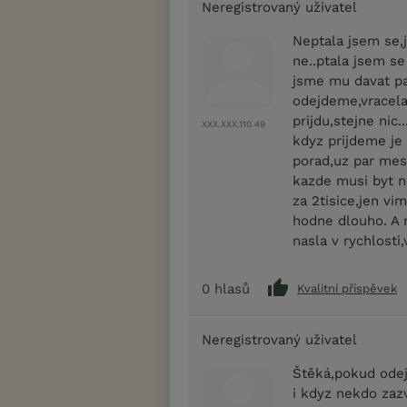
Neregistrovaný uživatel
Neptala jsem se,j
ne..ptala jsem se
jsme mu davat pa
odejdeme,vracela
prijdu,stejne nic.
XXX.XXX.110.49
kdyz prijdeme j
porad,uz par mes
kazde musi byt 
za 2tisice,jen vi
hodne dlouho. A 
nasla v rychlost
0
hlasů
Kvalitní příspěvek
Neregistrovaný uživatel
Štěká,pokud odej
i kdyz nekdo zazv