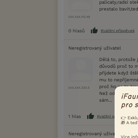
palicaty,radsi ste
prestalo bavit,te
XXX.XXX.110.49
0
hlasů
Kvalitní příspěvek
Neregistrovaný uživatel
Dělá to, protože
důvodů proč to m
přijdete když št
mu to nepříjemné
proč ho za to tre
XXX.XXX.230.5
Než odejdete, zku
iFau
sám...
pro s
1
hlas
Kvalitní příspěvek
👉 Exkl
🎁 A teď
Neregistrovaný uživatel
Více in