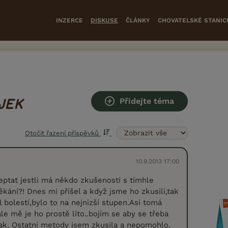
INZERCE
DISKUSE
ČLÁNKY
CHOVATELSKÉ STANIC
Přidejte téma
JEK
Otočit řazení příspěvků
10.9.2013 17:00
eptat jestli má někdo zkušenosti s tímhle
ěkání?! Dnes mi přišel a když jsme ho zkusili,tak
 bolestí,bylo to na nejnizší stupen.Asi tomá
le mě je ho prostě líto..bojím se aby se třeba
ak. Ostatní metody jsem zkusila a nepomohlo.