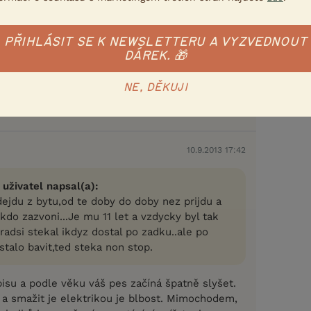
yž jste doma tak by chtěl pozornost a více
PŘIHLÁSIT SE K NEWSLETTERU A VYZVEDNOUT
DÁREK. 🎁
NE, DĚKUJI
Nahlásit
Citovat
10.9.2013 17:42
 uživatel napsal(a):
ejdu z bytu,od te doby do doby nez prijdu a
kdo zazvoni...Je mu 11 let a vzdycky byl tak
,radsi stekal ikdyz dostal po zadku..ale po
estalo bavit,ted steka non stop.
isu a podle věku váš pes začíná špatně slyšet.
í a smažit je elektrikou je blbost. Mimochodem,