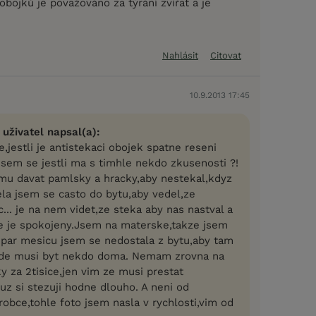
obojků je považováno za týrání zvířat a je
Nahlásit
Citovat
10.9.2013 17:45
 uživatel napsal(a):
,jestli je antistekaci obojek spatne reseni
jsem se jestli ma s timhle nekdo zkusenosti ?!
mu davat pamlsky a hracky,aby nestekal,kdyz
la jsem se casto do bytu,aby vedel,ze
ic... je na nem videt,ze steka aby nas nastval a
e je spokojeny.Jsem na materske,takze jsem
par mesicu jsem se nedostala z bytu,aby tam
zde musi byt nekdo doma. Nemam zrovna na
y za 2tisice,jen vim ze musi prestat
uz si stezuji hodne dlouho. A neni od
obce,tohle foto jsem nasla v rychlosti,vim od