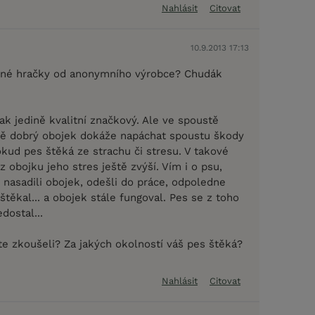
Nahlásit
Citovat
10.9.2013 17:13
ciné hračky od anonymního výrobce? Chudák
ak jedině kvalitní značkový. Ale ve spoustě
ně dobrý obojek dokáže napáchat spoustu škody
okud pes štěká ze strachu či stresu. V takové
 z obojku jeho stres ještě zvýší. Vím i o psu,
 nasadili obojek, odešli do práce, odpoledne
 štěkal... a obojek stále fungoval. Pes se z toho
dostal...
te zkoušeli? Za jakých okolností váš pes štěká?
Nahlásit
Citovat