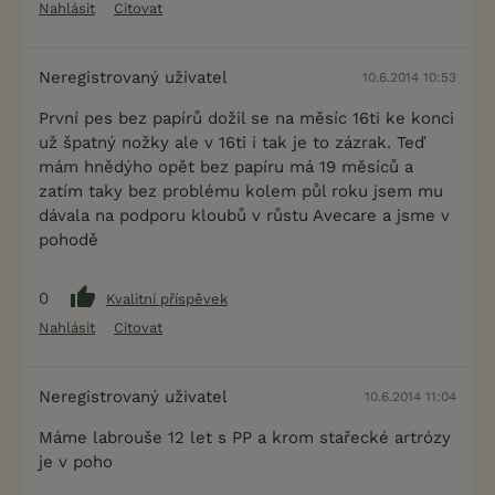
Nahlásit
Citovat
Neregistrovaný uživatel
10.6.2014 10:53
První pes bez papírů dožil se na měsíc 16ti ke konci
už špatný nožky ale v 16ti i tak je to zázrak. Teď
mám hnědýho opět bez papíru má 19 měsíců a
zatím taky bez problému kolem půl roku jsem mu
dávala na podporu kloubů v růstu Avecare a jsme v
pohodě
0
Kvalitní příspěvek
Nahlásit
Citovat
Neregistrovaný uživatel
10.6.2014 11:04
Máme labrouše 12 let s PP a krom stařecké artrózy
je v poho