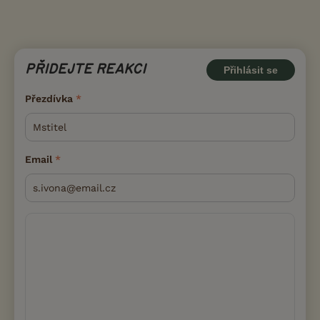
PŘIDEJTE REAKCI
Přihlásit se
Přezdívka
Email