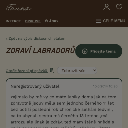
CELÉ MENU
INZERCE
DISKUSE
ČLÁNKY
« Zpět na výpis diskusních vláken
ZDRAVÍ LABRADORŮ
Přidejte téma
Otočit řazení příspěvků
Neregistrovaný uživatel
10.6.2014 10:30
zajímalo by mě vy co máte labíky doma jak na tom
zdravotně jsou? měla sem jednoho černého 11 let
bez potíží poslední rok chronické selhání ledvin ,
na to uhynul. sestra má černého 13 letého ,má
artrozu ale jinak je zdráv. ted mám štěně hnědé s