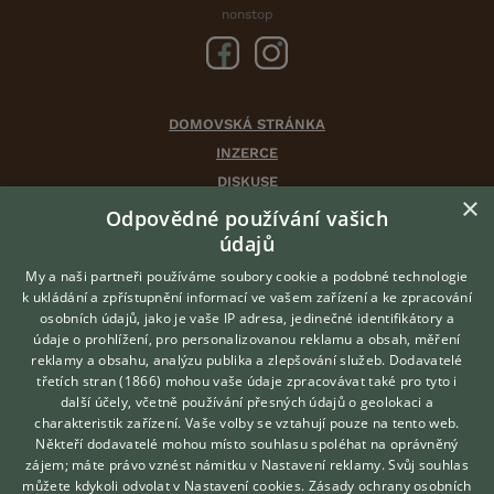
nonstop
DOMOVSKÁ STRÁNKA
INZERCE
DISKUSE
×
ČLÁNKY
Odpovědné používání vašich
CHOVATELSKÉ STANICE
údajů
ATLAS
My a naši partneři používáme soubory cookie a podobné technologie
VÝBĚR VHODNÉHO PLEMENE
k ukládání a zpřístupnění informací ve vašem zařízení a ke zpracování
osobních údajů, jako je vaše IP adresa, jedinečné identifikátory a
údaje o prohlížení, pro personalizovanou reklamu a obsah, měření
O nás
reklamy a obsahu, analýzu publika a zlepšování služeb.
Dodavatelé
třetích stran (1866)
mohou vaše údaje zpracovávat také pro tyto i
Kontakt
Hledáte zvířecího kamaráda?
další účely, včetně používání přesných údajů o geolokaci a
Zdarma vám poradí
Možnosti zvýraznění inzerátů
charakteristik zařízení. Vaše volby se vztahují pouze na tento web.
VETERINÁŘ ONLINE
Podmínky užití
Někteří dodavatelé mohou místo souhlasu spoléhat na oprávněný
KONZULTOVAT S
zájem; máte právo vznést námitku v
Nastavení reklamy
. Svůj souhlas
Zpracování osobních údajů
VETERINÁŘEM
můžete kdykoli odvolat v
Nastavení cookies
.
Zásady ochrany osobních