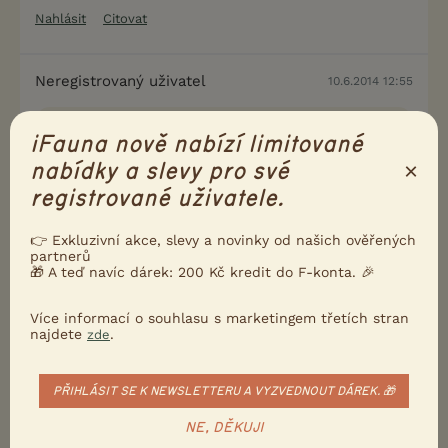
Nahlásit
Citovat
Neregistrovaný uživatel
10.6.2014 12:55
Neregistrovaný uživatel napsal(a):
iFauna nově nabízí limitované
Njn, tam nevyšetřují snad ani ty lokty, co?
×
nabídky a slevy pro své
registrované uživatele.
Na co, vždyť lokty nesou jen 2/3 váhy těla... ach jo
👉 Exkluzivní akce, slevy a novinky od našich ověřených
Pro zadavatele, zcela mimo téma: čím krmíte?
partnerů
Znám pár lidí, jejichž psům se podobné zažívací
🎁 A teď navíc dárek: 200 Kč kredit do F-konta. 🎉
obtíže aspoň částečně upravily po přechodu na
syrovou stravu. Jen vzhledem k diagnózám Vašeho
Více informací o souhlasu s marketingem třetích stran
najdete
.
zde
pejska by to chtělo, aby Vám odborník sestavil
jídelníček na míru. Doporučila bych konzultovat
MVDr. Štourače.
PŘIHLÁSIT SE K NEWSLETTERU A VYZVEDNOUT DÁREK. 🎁
NE, DĚKUJI
0
Kvalitní příspěvek