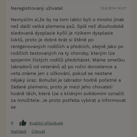
Neregistrovaný uživatel
10.6.2014 14:27
Nemyslím si,že by na tom labíci byli o mnoho jinak
než další velká plemena psů. Spíš než dlouhodobě
sledovaná dysplazie kyčlí je rizikem dysplazie
loktů, proto je dobré brát si štěně po
rentgenovaných rodičích a předcích, stejně jako po
rodičích testovaných na ty choroby, kterým lze
spojením čistých rodičů předcházet. Máme smečku
labradorů od veteránů až po roční dorostence a
veta známe jen z očkování, pokud se nestane
nějaký úraz. Bohužel je labrador hodně početné a
žádané plemeno, proto je mezi jeho chovateli
hodně těch, které lze s klidným svědomím označit
za množitele. Je proto potřeba vybírat a informovat
se
0
Kvalitní příspěvek
Nahlásit
Citovat