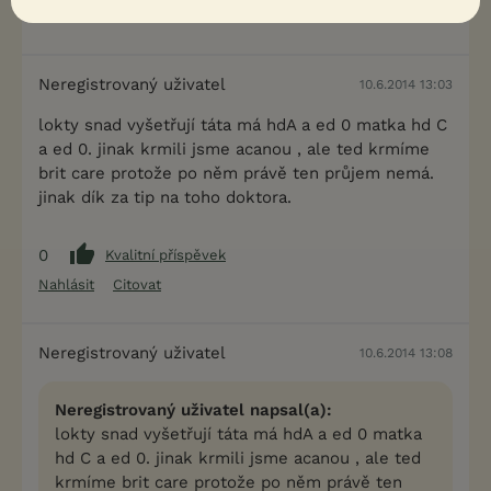
Nahlásit
Citovat
Neregistrovaný uživatel
10.6.2014 13:03
lokty snad vyšetřují táta má hdA a ed 0 matka hd C
a ed 0. jinak krmili jsme acanou , ale ted krmíme
brit care protože po něm právě ten průjem nemá.
jinak dík za tip na toho doktora.
0
Kvalitní příspěvek
Nahlásit
Citovat
Neregistrovaný uživatel
10.6.2014 13:08
Neregistrovaný uživatel napsal(a):
lokty snad vyšetřují táta má hdA a ed 0 matka
hd C a ed 0. jinak krmili jsme acanou , ale ted
krmíme brit care protože po něm právě ten