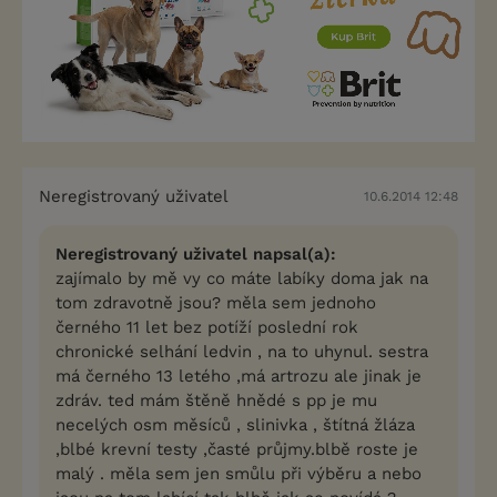
Neregistrovaný uživatel
10.6.2014 12:48
Neregistrovaný uživatel napsal(a):
zajímalo by mě vy co máte labíky doma jak na
tom zdravotně jsou? měla sem jednoho
černého 11 let bez potíží poslední rok
chronické selhání ledvin , na to uhynul. sestra
má černého 13 letého ,má artrozu ale jinak je
zdráv. ted mám štěně hnědé s pp je mu
necelých osm měsíců , slinivka , štítná žláza
,blbé krevní testy ,časté průjmy.blbě roste je
malý . měla sem jen smůlu při výběru a nebo