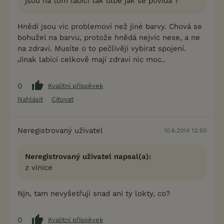
jsou na tom labící tak blbě jak se povídá ?
Hnědí jsou víc problemoví než jiné barvy. Chová se
bohužel na barvu, protože hnědá nejvíc nese, a ne
na zdraví. Musíte o to pečlivěji vybírat spojení.
Jinak labíci celkově mají zdraví nic moc..
0
Kvalitní příspěvek
Nahlásit
Citovat
Neregistrovaný uživatel
10.6.2014 12:50
Neregistrovaný uživatel napsal(a):
z vinice
Njn, tam nevyšetřují snad ani ty lokty, co?
0
Kvalitní příspěvek