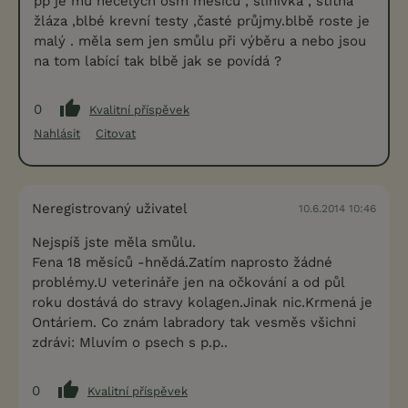
pp je mu necelých osm měsíců , slinivka , štítná
žláza ,blbé krevní testy ,časté průjmy.blbě roste je
malý . měla sem jen smůlu při výběru a nebo jsou
na tom labící tak blbě jak se povídá ?
0
Kvalitní příspěvek
Nahlásit
Citovat
Neregistrovaný uživatel
10.6.2014 10:46
Nejspíš jste měla smůlu.
Fena 18 měsíců -hnědá.Zatím naprosto žádné
problémy.U veterináře jen na očkování a od půl
roku dostává do stravy kolagen.Jinak nic.Krmená je
Ontáriem. Co znám labradory tak vesměs všichni
zdrávi: Mluvím o psech s p.p..
0
Kvalitní příspěvek