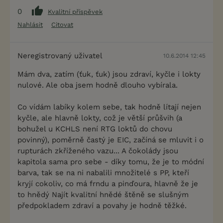
0
Kvalitní příspěvek
Nahlásit
Citovat
Neregistrovaný uživatel
10.6.2014 12:45
Mám dva, zatím (ťuk, ťuk) jsou zdraví, kyčle i lokty
nulové. Ale oba jsem hodně dlouho vybírala.
Co vídám labíky kolem sebe, tak hodně lítají nejen
kyčle, ale hlavně lokty, což je větší průšvih (a
bohužel u KCHLS není RTG loktů do chovu
povinný), poměrně častý je EIC, začíná se mluvit i o
rupturách zkříženého vazu... A čokolády jsou
kapitola sama pro sebe - díky tomu, že je to módní
barva, tak se na ni nabalili množitelé s PP, kteří
kryjí cokoliv, co má frndu a pinďoura, hlavně že je
to hnědý Najít kvalitní hnědé štěně se slušným
předpokladem zdraví a povahy je hodně těžké.