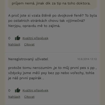
průjem nemá. jinak dík za tip na toho doktora.
A proč jste si vzala štěně po dvojkové feně? To byla
po ostatních stránkách chovu tak výjimečná?
Nerýpu, opravdu mě to zajímá.
0
Kvalitní příspěvek
Nahlásit
Citovat
Neregistrovaný uživatel
10.6.2014 13:12
protože tomu nerozumím ,je to můj první pes s pp ,
vždycky jsme měli psy bez pp nebo vořechy, tohle
je náš první papírák .
0
Kvalitní příspěvek
Nahlásit
Citovat