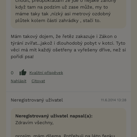
chodit, předpokládám že jde o nějaké záhony
když tam na podzim už zase může, my to
máme taky tak ,nízký asi metrový ozdobný
plůtek kolem části zahrádky , stačí to.
Mám takový dojem, že řetěz zakazuje i Zákon o
týrání zvířat...jakož i dlouhodobý pobyt v kotci. Tyto
věci má mít každý ošetřeny a vyřešeny dříve, než si
pořídí psa!
0
Kvalitní příspěvek
Nahlásit
Citovat
Neregistrovaný uživatel
11.6.2014 13:28
Neregistrovaný uživatel napsal(a):
Zdravím všechny,
prosím, mám dilema. Potřebuji na léto fenku