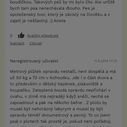
boudičkou. Takových psů by mi bylo líto. Ale určitě
bych tam psa nenechávala dlouho. Pes je
společenský tvor, který je závislý na člověku a v
zajetí je nešťastný. ;) Aneta
0
Kvalitní příspěvek
Nahlásit
Citovat
Neregistrovaný uživatel
11.6.2014 17:31
Metrový plůtek opravdu nestačí, není dospělá a má
už 50 kg a 70 cm v kohoutku. Jde i o část dvora a
to především o dětský bazének, pískoviště a
houpačku. Zateplená bouda opravdu nepřichází v
úvahu, v zimě má nejraději když sněží, nechá se
zapoadnout a pak na někoho bafne . Z plotu by
musel být nehorázný labyrynt a musel by být
opravdu téměř dvoumetrový a pevný. To co jsem
psal o plotech tak prostě je, pokud není pořádný,