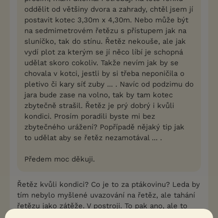
oddělit od většiny dvora a zahrady, chtěl jsem jí
postavit kotec 3,30m x 4,30m. Nebo může být
na sedmimetrovém řetězu s přístupem jak na
sluníčko, tak do stínu. Řetěz nekouše, ale jak
vydí plot za kterým se jí něco líbí je schopná
udělat skoro cokoliv. Takže nevím jak by se
chovala v kotci, jestli by si třeba neponičila o
pletivo či kary síť zuby ... . Navíc od podzimu do
jara bude zase na volno, tak by tam kotec
zbytečně strašil. Řetěz je prý dobrý i kvůli
kondici. Prosím poradili byste mi bez
zbytečného urážení? Popřípadě nějaký tip jak
to udělat aby se řetěz nezamotával ... .
Předem moc děkuji.
Řetěz kvůli kondici? Co je to za ptákovinu? Leda by
tím nebylo myšlené uvazování na řetěz, ale tahání
řetězu jako zátěže. V postroji. To pak ano, ale to
nemá s vaším dotazem nic společného.