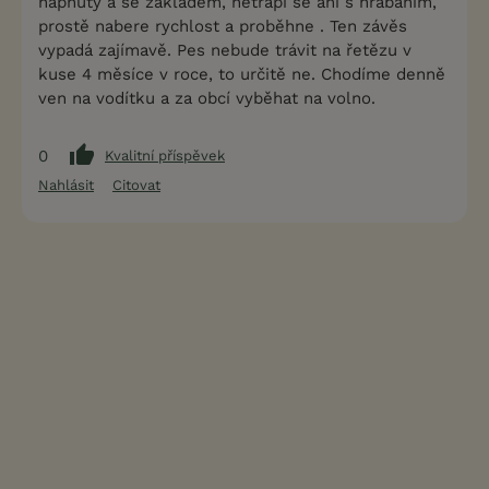
napnutý a se základem, netrápí se ani s hrabáním,
prostě nabere rychlost a proběhne . Ten závěs
vypadá zajímavě. Pes nebude trávit na řetězu v
kuse 4 měsíce v roce, to určitě ne. Chodíme denně
ven na vodítku a za obcí vyběhat na volno.
0
Kvalitní příspěvek
Nahlásit
Citovat