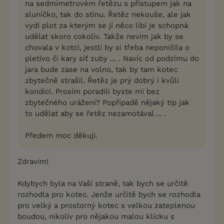
na sedmimetrovém řetězu s přístupem jak na
sluníčko, tak do stínu. Řetěz nekouše, ale jak
vydí plot za kterým se jí něco líbí je schopná
udělat skoro cokoliv. Takže nevím jak by se
chovala v kotci, jestli by si třeba neponičila o
pletivo či kary síť zuby ... . Navíc od podzimu do
jara bude zase na volno, tak by tam kotec
zbytečně strašil. Řetěz je prý dobrý i kvůli
kondici. Prosím poradili byste mi bez
zbytečného urážení? Popřípadě nějaký tip jak
to udělat aby se řetěz nezamotával ... .
Předem moc děkuji.
Zdravím!
Kdybych byla na Vaší straně, tak bych se určitě
rozhodla pro kotec. Jenže určitě bych se rozhodla
pro velký a prostorný kotec s velkou zateplenou
boudou, nikoliv pro nějakou malou klícku s