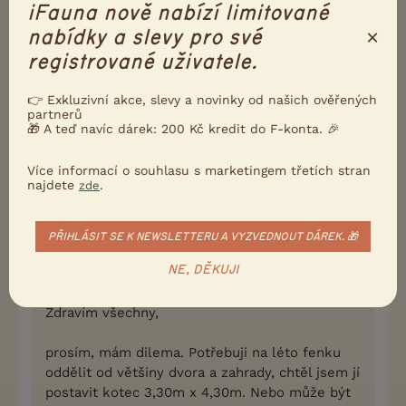
iFauna nově nabízí limitované
×
nabídky a slevy pro své
Uvazování na řetěz je nebezpečné. Pokud není
fenka zvyklá na kotec a vyšilovala by tam, tak mi
registrované uživatele.
jako nejlepší varianta přijde kladkový úvaz. Něco na
tomto principu:
👉 Exkluzivní akce, slevy a novinky od našich ověřených
partnerů
http://www.baron.cz/kat/velke/k102.jpg
🎁 A teď navíc dárek: 200 Kč kredit do F-konta. 🎉
0
Kvalitní příspěvek
Více informací o souhlasu s marketingem třetích stran
najdete
.
zde
Nahlásit
Citovat
PŘIHLÁSIT SE K NEWSLETTERU A VYZVEDNOUT DÁREK. 🎁
Neregistrovaný uživatel
11.6.2014 16:23
NE, DĚKUJI
Neregistrovaný uživatel napsal(a):
Zdravím všechny,
prosím, mám dilema. Potřebuji na léto fenku
oddělit od většiny dvora a zahrady, chtěl jsem jí
postavit kotec 3,30m x 4,30m. Nebo může být