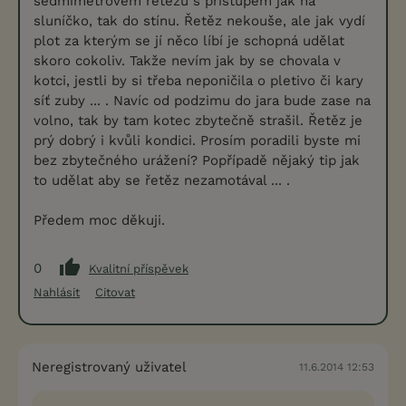
sedmimetrovém řetězu s přístupem jak na
sluníčko, tak do stínu. Řetěz nekouše, ale jak vydí
plot za kterým se jí něco líbí je schopná udělat
skoro cokoliv. Takže nevím jak by se chovala v
kotci, jestli by si třeba neponičila o pletivo či kary
síť zuby ... . Navíc od podzimu do jara bude zase na
volno, tak by tam kotec zbytečně strašil. Řetěz je
prý dobrý i kvůli kondici. Prosím poradili byste mi
bez zbytečného urážení? Popřípadě nějaký tip jak
to udělat aby se řetěz nezamotával ... .
Předem moc děkuji.
0
Kvalitní příspěvek
Nahlásit
Citovat
Neregistrovaný uživatel
11.6.2014 12:53