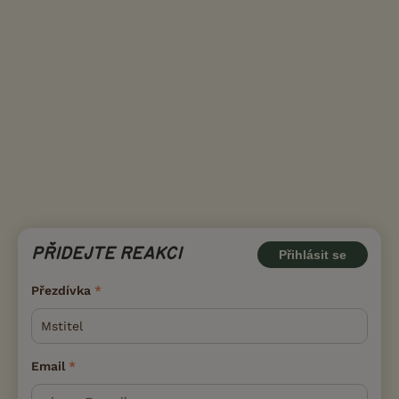
PŘIDEJTE REAKCI
Přihlásit se
Přezdívka
Email