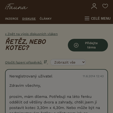
CELÉ MENU
INZERCE
DISKUSE
ČLÁNKY
« Zpět na výpis diskusních vláken
ŘETĚZ, NEBO
Přidejte
KOTEC?
téma
Otočit řazení příspěvků
Neregistrovaný uživatel
11.6.2014 12:43
Zdravím všechny,
prosím, mám dilema. Potřebuji na léto fenku
oddělit od většiny dvora a zahrady, chtěl jsem jí
postavit kotec 3,30m x 4,30m. Nebo může být na