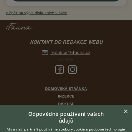
« Zpět na výpis diskusních vláken
KONTAKT DO REDAKCE WEBU
redakce@ifauna.cz
nonstop
DOMOVSKÁ STRÁNKA
INZERCE
DISKUSE
×
ČLÁNKY
Odpovědné používání vašich
CHOVATELSKÉ STANICE
údajů
ATLAS
My a naši partneři používáme soubory cookie a podobné technologie