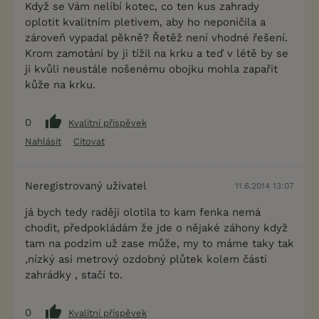
Když se Vám nelíbí kotec, co ten kus zahrady
oplotit kvalitním pletivem, aby ho neponičila a
zároveň vypadal pěkně? Řetěž není vhodné řešení.
Krom zamotání by ji tížil na krku a teď v létě by se
ji kvůli neustále nošenému obojku mohla zapařit
kůže na krku.
0
Kvalitní příspěvek
Nahlásit
Citovat
Neregistrovaný uživatel
11.6.2014 13:07
já bych tedy raději olotila to kam fenka nemá
chodit, předpokládám že jde o nějaké záhony když
tam na podzim už zase může, my to máme taky tak
,nízký asi metrový ozdobný plůtek kolem části
zahrádky , stačí to.
0
Kvalitní příspěvek