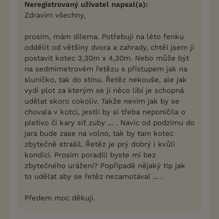
Neregistrovaný uživatel napsal(a):
Zdravím všechny,
prosím, mám dilema. Potřebuji na léto fenku
oddělit od většiny dvora a zahrady, chtěl jsem jí
postavit kotec 3,30m x 4,30m. Nebo může být
na sedmimetrovém řetězu s přístupem jak na
sluníčko, tak do stínu. Řetěz nekouše, ale jak
vydí plot za kterým se jí něco líbí je schopná
udělat skoro cokoliv. Takže nevím jak by se
chovala v kotci, jestli by si třeba neponičila o
pletivo či kary síť zuby ... . Navíc od podzimu do
jara bude zase na volno, tak by tam kotec
zbytečně strašil. Řetěz je prý dobrý i kvůli
kondici. Prosím poradili byste mi bez
zbytečného urážení? Popřípadě nějaký tip jak
to udělat aby se řetěz nezamotával ... .
Předem moc děkuji.