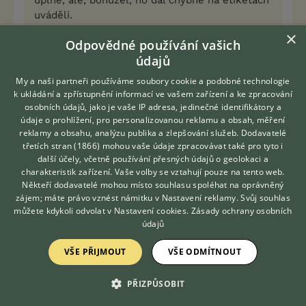
uváděli.
×
Odpovědné používání vašich
Aktuální podobu etikety posílám níže a
údajů
omlouváme se za chybu.
My a naši partneři používáme soubory cookie a podobné technologie
k ukládání a zpřístupnění informací ve vašem zařízení a ke zpracování
Pak se omlouvám i já. N&D opět zařazuji do
osobních údajů, jako je vaše IP adresa, jedinečné identifikátory a
sledování.
údaje o prohlížení, pro personalizovanou reklamu a obsah, měření
Ještě by to chtělo nějaké pořádné čestné
reklamy a obsahu, analýzu publika a zlepšování služeb.
Dodavatelé
prohlášení o konzervaci na jejich stránkách a bez
třetích stran (1866)
mohou vaše údaje zpracovávat také pro tyto i
Hledáte zvířecího kamaráda?
obalu krmivo doporučím. Zkuste si to zjistit u
další účely, včetně používání přesných údajů o geolokaci a
Zdarma vám poradí
výrobce a když už on je tak pitomý, tak alespoň vy
charakteristik zařízení. Vaše volby se vztahují pouze na tento web.
VETERINÁŘ ONLINE
Někteří dodavatelé mohou místo souhlasu spoléhat na oprávněný
ho uveďte. Krmivo před touto informací už stálo
KONZULTOVAT S
zájem; máte právo vznést námitku v
Nastavení reklamy
. Svůj souhlas
téměř před přijetím, i když bohužel váhavým. Lepší
VETERINÁŘEM
můžete kdykoli odvolat v
Nastavení cookies
.
Zásady ochrany osobních
je neváhat a chválit. Slova možná, zdá se, nemám
údajů
jistotu, zní totiž blbě....Miloš
VŠE PŘIJMOUT
VŠE ODMÍTNOUT
0
Kvalitní příspěvek
PŘIZPŮSOBIT
Nahlásit
Citovat