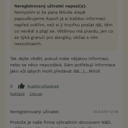
Neregistrovaný uživatel napsal(a):
Nemyslím si že pana Miloše slepě
papouškujeme Aspoň já si každou informaci
napřed ověřím, než si jí troufnu poslat dál, těm
co nevědí a ptají se. Většinou má pravdu, jen co
se týká granulí pro alergiky, občas s ním
nesouhlasím.
Tak dejte vědět, pokud máte nějakou informaci,
nebo se něco nepozdává. Sám potřebuji informace
jako sůl (abych mohl předávat dál...)....Miloš
0
Kvalitní příspěvek
Nahlásit
Citovat
Neregistrovaný uživatel
25.6.2014 12:48
Protože je naše firma výhradním dovozcem N&D,