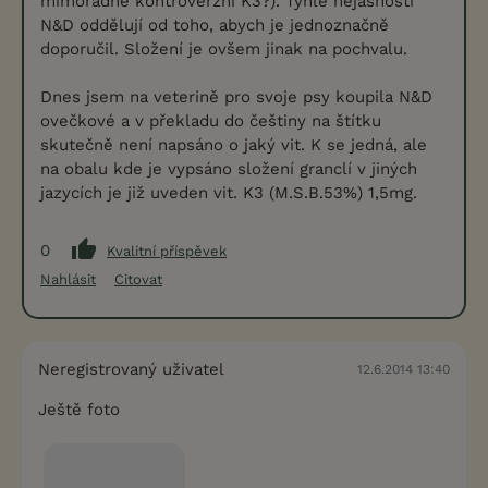
mimořádně kontroverzní K3?). Tyhle nejasnosti
N&D oddělují od toho, abych je jednoznačně
doporučil. Složení je ovšem jinak na pochvalu.
Dnes jsem na veterině pro svoje psy koupila N&D
ovečkové a v překladu do češtiny na štítku
skutečně není napsáno o jaký vit. K se jedná, ale
na obalu kde je vypsáno složení granclí v jiných
jazycích je již uveden vit. K3 (M.S.B.53%) 1,5mg.
0
Kvalitní příspěvek
Nahlásit
Citovat
Neregistrovaný uživatel
12.6.2014 13:40
Ještě foto