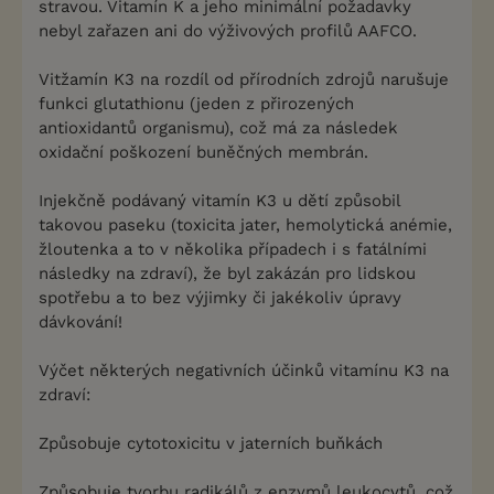
stravou. Vitamín K a jeho minimální požadavky
nebyl zařazen ani do výživových profilů AAFCO.
Vitžamín K3 na rozdíl od přírodních zdrojů narušuje
funkci glutathionu (jeden z přirozených
antioxidantů organismu), což má za následek
oxidační poškození buněčných membrán.
Injekčně podávaný vitamín K3 u dětí způsobil
takovou paseku (toxicita jater, hemolytická anémie,
žloutenka a to v několika případech i s fatálními
následky na zdraví), že byl zakázán pro lidskou
spotřebu a to bez výjimky či jakékoliv úpravy
dávkování!
Výčet některých negativních účinků vitamínu K3 na
zdraví:
Způsobuje cytotoxicitu v jaterních buňkách
Způsobuje tvorbu radikálů z enzymů leukocytů, což