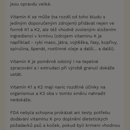
jsou opravdu velké.
Vitamín K se může (na rozdíl od toho bludu s
jediným doporučeným zdrojem) přidávat nejen ve
formě K1 a K2, ale též vhodně zvoleným složením
ingrediencí v krmivu (zdrojem vitamínu K je
například - rybí maso, játra, vojtěška, řasy, kopřivy,
spirulina, špenát, rostlinné oleje a další... a další).
Vitamín K je poměrně odolný i na tepelné
zpracování a i extrudaci při výrobě granulí dokáže
ustát.
Vitamín K1 a K2 mají navíc rozdílné účinky na
organismus a K3 oba v tomto směru nahradit
nedokáže.
FDA nebyla schopna prokázat ani testy potřebu
dodávání vitamínu K pro doplnění dietetických
požadavků psů a koček, pokud byli krmeni vhodnou