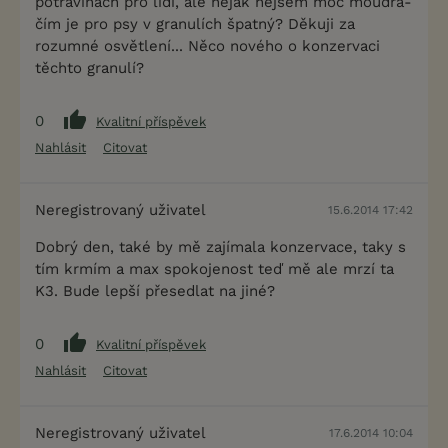
potravinách pro lidi, ale nějak nejsem moc moudrá-
čím je pro psy v granulích špatný? Děkuji za
rozumné osvětlení... Něco nového o konzervaci
těchto granulí?
0
Kvalitní příspěvek
Nahlásit
Citovat
Neregistrovaný uživatel
15.6.2014 17:42
Dobrý den, také by mě zajímala konzervace, taky s
tím krmím a max spokojenost teď mě ale mrzí ta
K3. Bude lepší přesedlat na jiné?
0
Kvalitní příspěvek
Nahlásit
Citovat
Neregistrovaný uživatel
17.6.2014 10:04