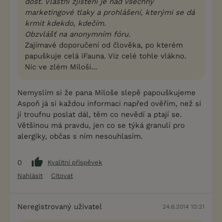
dost. Vlastní zjištění je nad všechny
marketingové tlaky a prohlášení, kterými se dá
krmit kdekdo, kdečím.
Obzvlášť na anonymním fóru.
Zajímavé doporučení od člověka, po kterém
papuškuje celá iFauna. Viz celé tohle vlákno.
Nic ve zlém Miloši...
Nemyslím si že pana Miloše slepě papouškujeme
Aspoň já si každou informaci napřed ověřím, než si
jí troufnu poslat dál, těm co nevědí a ptají se.
Většinou má pravdu, jen co se týká granulí pro
alergiky, občas s ním nesouhlasím.
0
Kvalitní příspěvek
Nahlásit
Citovat
Neregistrovaný uživatel
24.6.2014 10:21