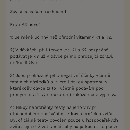
Závisí na vašem rozhodnutí.
Proti K3 hovoří:
1) Je méně účinný než přírodní vitamíny K1 a K2.
2) V dávkách, při kterých lze K1 a K2 bezpečně
podávat je K3 už v dávce přímo ohrožující zdraví,
neřku-li život.
3) Jsou prokázané jeho negativní účinky včetně
fatálních následků a je pro lidskou spotřebu v
kterékoliv dávce (a to i včetně podávání pod
přímým lékařským dozorem) zakázán bez výjimky.
4) Nikdy neproběhly testy na jeho vliv při
dlouhodobém podávání na zdraví domácích zvířat.
Byl oficiálně testy povolen pouze u hospodářských
zvířat jejichž život končí záhy na jatkách a to pouze