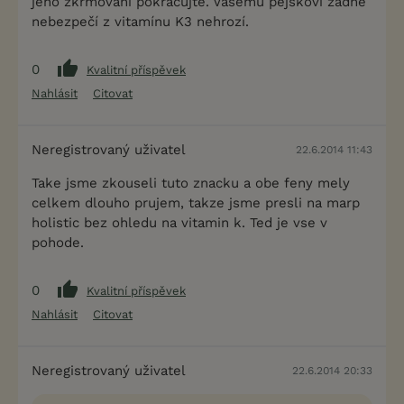
jeho zkrmování pokračujte. Vašemu pejskovi žádné
nebezpečí z vitamínu K3 nehrozí.
0
Kvalitní příspěvek
Nahlásit
Citovat
Neregistrovaný uživatel
22.6.2014 11:43
Take jsme zkouseli tuto znacku a obe feny mely
celkem dlouho prujem, takze jsme presli na marp
holistic bez ohledu na vitamin k. Ted je vse v
pohode.
0
Kvalitní příspěvek
Nahlásit
Citovat
Neregistrovaný uživatel
22.6.2014 20:33