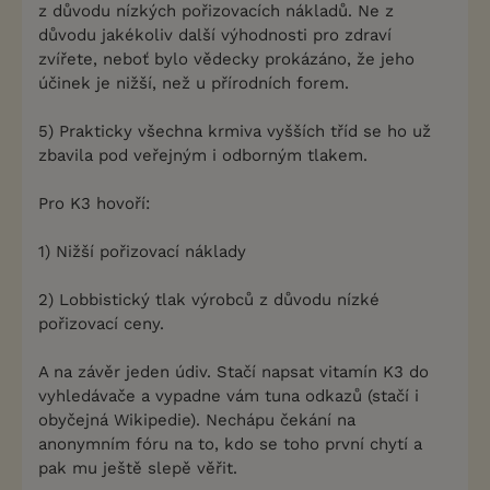
z důvodu nízkých pořizovacích nákladů. Ne z
důvodu jakékoliv další výhodnosti pro zdraví
zvířete, neboť bylo vědecky prokázáno, že jeho
účinek je nižší, než u přírodních forem.
5) Prakticky všechna krmiva vyšších tříd se ho už
zbavila pod veřejným i odborným tlakem.
Pro K3 hovoří:
1) Nižší pořizovací náklady
2) Lobbistický tlak výrobců z důvodu nízké
pořizovací ceny.
A na závěr jeden údiv. Stačí napsat vitamín K3 do
vyhledávače a vypadne vám tuna odkazů (stačí i
obyčejná Wikipedie). Nechápu čekání na
anonymním fóru na to, kdo se toho první chytí a
pak mu ještě slepě věřit.