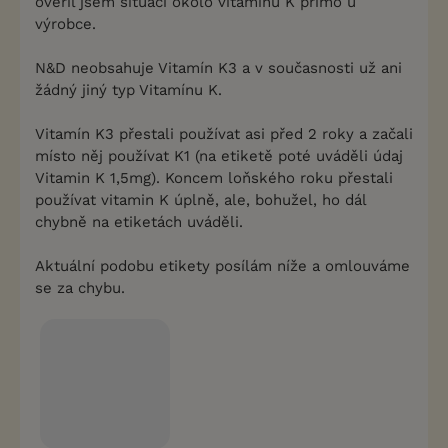
ověřil jsem situaci okolo vitamínu K přímo u
výrobce.
N&D neobsahuje Vitamín K3 a v současnosti už ani
žádný jiný typ Vitamínu K.
Vitamín K3 přestali používat asi před 2 roky a začali
místo něj používat K1 (na etiketě poté uváděli údaj
Vitamin K 1,5mg). Koncem loňského roku přestali
používat vitamin K úplně, ale, bohužel, ho dál
chybně na etiketách uváděli.
Aktuální podobu etikety posílám níže a omlouváme
se za chybu.