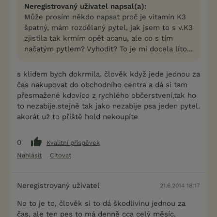
Neregistrovaný uživatel napsal(a):
Může prosím někdo napsat proč je vitamín K3
špatný, mám rozdělaný pytel, jak jsem to s v.K3
zjistila tak krmím opět acanu, ale co s tím
načatým pytlem? Vyhodit? To je mi docela líto...
s klidem bych dokrmila. člověk když jede jednou za
čas nakupovat do obchodního centra a dá si tam
přesmažené kdovíco z rychlého občerstvení,tak ho
to nezabije.stejně tak jako nezabije psa jeden pytel.
akorát už to příště hold nekoupíte
0
Kvalitní příspěvek
Nahlásit
Citovat
Neregistrovaný uživatel
21.6.2014 18:17
No to je to, člověk si to dá škodlivinu jednou za
čas, ale ten pes to má denně cca celý měsíc.