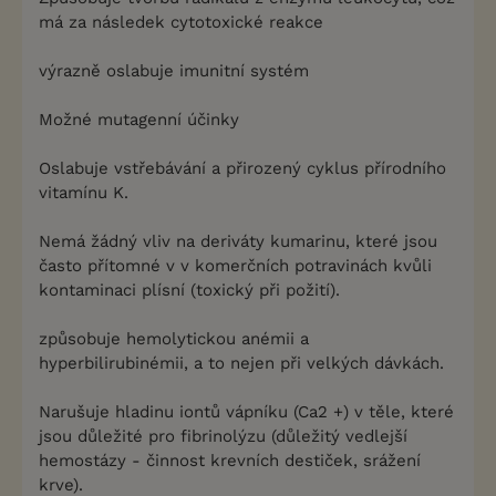
má za následek cytotoxické reakce
výrazně oslabuje imunitní systém
Možné mutagenní účinky
Oslabuje vstřebávání a přirozený cyklus přírodního
vitamínu K.
Nemá žádný vliv na deriváty kumarinu, které jsou
často přítomné v v komerčních potravinách kvůli
kontaminaci plísní (toxický při požití).
způsobuje hemolytickou anémii a
hyperbilirubinémii, a to nejen při velkých dávkách.
Narušuje hladinu iontů vápníku (Ca2 +) v těle, které
jsou důležité pro fibrinolýzu (důležitý vedlejší
hemostázy - činnost krevních destiček, srážení
krve).