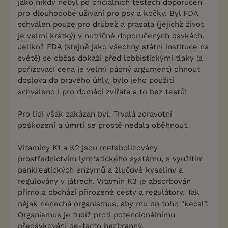
jako nikdy nebyl po oficiálních testech doporučen
pro dlouhodobé užívání pro psy a kočky. Byl FDA
schválen pouze pro drůbež a prasata (jejichž život
je velmi krátký) v nutričně doporučených dávkách.
Jelikož FDA (stejně jako všechny státní instituce na
světě) se občas dokáží před lobbistickými tlaky (a
pořizovací cena je velmi pádný argument) ohnout
doslova do pravého úhly, bylo jeho použití
schváleno i pro domácí zvířata a to bez testů!
Pro lidi však zakázán byl. Trvalá zdravotní
poškození a úmrtí se prostě nedala oběhnout.
Vitamíny K1 a K2 jsou metabolizovány
prostřednictvím lymfatického systému, s využitím
pankreatických enzymů a žlučové kyseliny a
regulovány v játrech. Vitamín K3 je absorbován
přímo a obchází přirozené cesty a regulátory. Tak
nějak nenechá organismus, aby mu do toho "kecal".
Organismus je tudíž proti potencionálnímu
předávkování de-facto bezbranný.