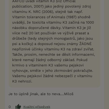
AAFCO uvádí vitamín K3 (viz Official
publication, 2007) jako jediný povolený zdroj
vitamínu K. NRC (2006), stejně tak např.
Vitamin tolerances of Animals (1987) shodně
uvádějí, že toxicita vitamínu K3 začíná na 1000
násobku doporučené dávky. Vitamín K3 je již
viíce než 20 let používán ve výživě prasat a
drůbeže (tedy stejných monogastrů, jako jsou
psi a kočky) a doposud nejsou známy ŽÁDNÉ
nepříznivé účinky vitamínu K3 na zdraví zvířat.
Takže, prosím, nenechte se děsit informacemi,
které nemají žádný odborný základ. Pokud
krmivo s vitamínem K3 vašemu pejskovi
vyhovuje, směle v jeho zkrmování pokračujte.
Vašemu pejskovi žádné nebezpečí z vitamínu
K3 nehrozí.
Je to úplně jinak, ale to neva....Miloš
0
Kvalitní příspěvek