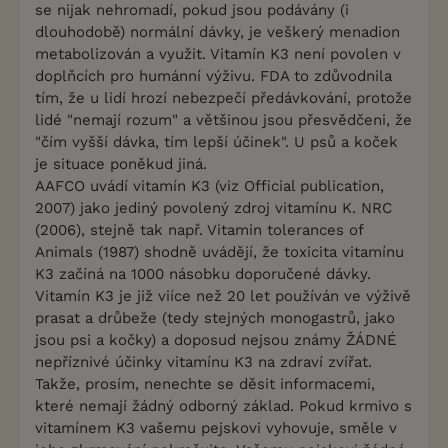
se nijak nehromadí, pokud jsou podávány (i
dlouhodobě) normální dávky, je veškerý menadion
metabolizován a využit. Vitamín K3 není povolen v
doplňcích pro humánní výživu. FDA to zdůvodnila
tím, že u lidí hrozí nebezpečí předávkování, protože
lidé "nemají rozum" a většinou jsou přesvědčeni, že
"čím vyšší dávka, tím lepší účinek". U psů a koček
je situace poněkud jiná.
AAFCO uvádí vitamín K3 (viz Official publication,
2007) jako jediný povolený zdroj vitamínu K. NRC
(2006), stejně tak např. Vitamin tolerances of
Animals (1987) shodně uvádějí, že toxicita vitamínu
K3 začíná na 1000 násobku doporučené dávky.
Vitamín K3 je již viíce než 20 let používán ve výživě
prasat a drůbeže (tedy stejných monogastrů, jako
jsou psi a kočky) a doposud nejsou známy ŽÁDNÉ
nepříznivé účinky vitamínu K3 na zdraví zvířat.
Takže, prosím, nenechte se děsit informacemi,
které nemají žádný odborný základ. Pokud krmivo s
vitamínem K3 vašemu pejskovi vyhovuje, směle v