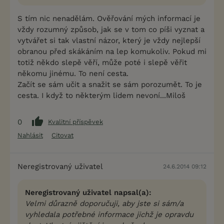
S tím nic nenadělám. Ověřování mých informací je
vždy rozumný způsob, jak se v tom co píši vyznat a
vytvářet si tak vlastní názor, který je vždy nejlepší
obranou před skákáním na lep komukoliv. Pokud mi
totiž někdo slepě věří, může poté i slepě věřit
někomu jinému. To není cesta.
Začít se sám učit a snažit se sám porozumět. To je
cesta. I když to některým lidem nevoní...Miloš
0
Kvalitní příspěvek
Nahlásit
Citovat
Neregistrovaný uživatel
24.6.2014 09:12
Neregistrovaný uživatel napsal(a):
Velmi důrazně doporučuji, aby jste si sám/a
vyhledala potřebné informace jichž je opravdu