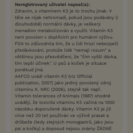
Neregistrovaný uživatel napsal(a):
Zdravím, s vitamínem K3 je to trochu jinak. V
těle se nijak nehromadí, pokud jsou podávány (i
dlouhodobě) normální dávky, je veškerý
menadion metabolizován a využit. Vitamín K3
není povolen v doplňcích pro humánní výživu.
FDA to zdůvodnila tím, že u lidí hrozí nebezpečí
předávkování, protože lidé "nemají rozum" a
většinou jsou přesvědčeni, že "čím vyšší dávka,
tím lepší účinek". U psů a koček je situace
poněkud jiná.
AAFCO uvádí vitamín K3 (viz Official
publication, 2007) jako jediný povolený zdroj
vitamínu K. NRC (2006), stejně tak např.
Vitamin tolerances of Animals (1987) shodně
uvádějí, že toxicita vitamínu K3 začíná na 1000
násobku doporučené dávky. Vitamín K3 je již
viíce než 20 let používán ve výživě prasat a
drůbeže (tedy stejných monogastrů, jako jsou
psi a kočky) a doposud nejsou známy ŽÁDNÉ