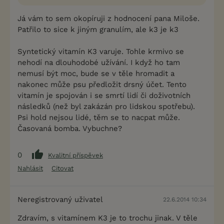
Já vám to sem okopíruji z hodnocení pana Miloše.
Patřilo to sice k jiným granulím, ale k3 je k3
Syntetický vitamín K3 varuje. Tohle krmivo se
nehodí na dlouhodobé užívání. I když ho tam
nemusí být moc, bude se v těle hromadit a
nakonec může psu předložit drsný účet. Tento
vitamín je spojován i se smrtí lidí či doživotních
následků (než byl zakázán pro lidskou spotřebu).
Psi hold nejsou lidé, těm se to nacpat může.
Časovaná bomba. Vybuchne?
0
Kvalitní příspěvek
Nahlásit
Citovat
Neregistrovaný uživatel
22.6.2014 10:34
Zdravím, s vitamínem K3 je to trochu jinak. V těle