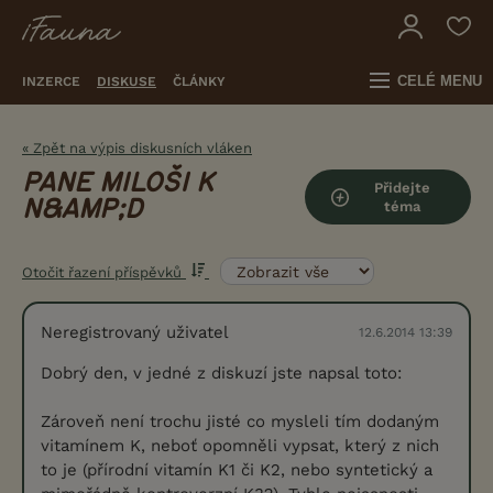
CELÉ MENU
INZERCE
DISKUSE
ČLÁNKY
« Zpět na výpis diskusních vláken
PANE MILOŠI K
Přidejte
N&AMP;D
téma
Otočit řazení příspěvků
Neregistrovaný uživatel
12.6.2014 13:39
Dobrý den, v jedné z diskuzí jste napsal toto:
Zároveň není trochu jisté co mysleli tím dodaným
vitamínem K, neboť opomněli vypsat, který z nich
to je (přírodní vitamín K1 či K2, nebo syntetický a