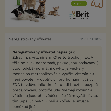
Neregistrovaný uživatel
22.6.2014 20:59
Neregistrovaný uživatel napsal(a):
Zdravím, s vitamínem K3 je to trochu jinak. V
těle se nijak nehromadí, pokud jsou podávány (i
dlouhodobě) normální dávky, je veškerý
menadion metabolizován a využit. Vitamín K3
není povolen v doplňcích pro humánní výživu.
FDA to zdůvodnila tím, že u lidí hrozí nebezpečí
předávkování, protože lidé "nemají rozum" a
většinou jsou přesvědčeni, že "čím vyšší dávka,
tím lepší účinek". U psů a koček je situace
poněkud jiná.