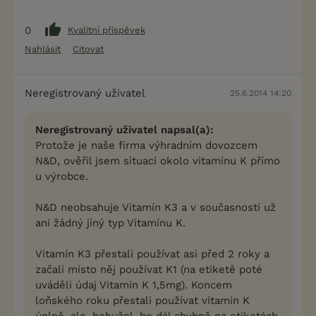
0
Kvalitní příspěvek
Nahlásit
Citovat
Neregistrovaný uživatel
25.6.2014 14:20
Neregistrovaný uživatel napsal(a):
Protože je naše firma výhradním dovozcem
N&D, ověřil jsem situaci okolo vitamínu K přímo
u výrobce.
N&D neobsahuje Vitamín K3 a v současnosti už
ani žádný jiný typ Vitamínu K.
Vitamín K3 přestali používat asi před 2 roky a
začali místo něj používat K1 (na etiketě poté
uváděli údaj Vitamin K 1,5mg). Koncem
loňského roku přestali používat vitamin K
úplně, ale, bohužel, ho dál chybně na etiketách