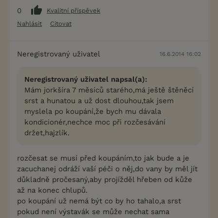
0
Kvalitní příspěvek
Nahlásit
Citovat
Neregistrovaný uživatel
16.6.2014 16:02
Neregistrovaný uživatel napsal(a):
Mám jorkšíra 7 měsíců starého,má ještě štěněcí
srst a hunatou a už dost dlouhou,tak jsem
myslela po koupání,že bych mu dávala
kondicionér,nechce moc při rozčesávání
držet,hajzlík.
rozčesat se musí před koupáním,to jak bude a je
zacuchanej odráží vaší péči o něj,do vany by měl jít
důkladně pročesaný,aby projížděl hřeben od kůže
až na konec chlupů.
po koupání už nemá být co by ho tahalo,a srst
pokud není výstavák se může nechat sama