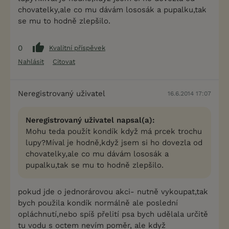
chovatelky,ale co mu dávám lososák a pupalku,tak
se mu to hodně zlepšilo.
0
Kvalitní příspěvek
Nahlásit
Citovat
Neregistrovaný uživatel
16.6.2014 17:07
Neregistrovaný uživatel napsal(a):
Mohu teda použít kondík když má prcek trochu
lupy?Míval je hodně,když jsem si ho dovezla od
chovatelky,ale co mu dávám lososák a
pupalku,tak se mu to hodně zlepšilo.
pokud jde o jednorárovou akci- nutně vykoupat,tak
bych použila kondík normálně ale poslední
opláchnutí,nebo spíš přelití psa bych udělala určitě
tu vodu s octem nevím poměr, ale když