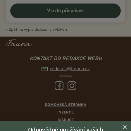
« Zpět na výpis diskusních vláken
KONTAKT DO REDAKCE WEBU
redakce@ifauna.cz
nonstop
DOMOVSKÁ STRÁNKA
INZERCE
DISKUSE
×
ČLÁNKY
Odpovědné používání vašich