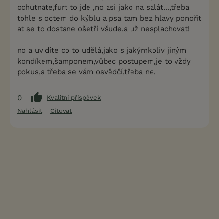
ochutnáte,furt to jde ,no asi jako na salát...,třeba
tohle s octem do kýblu a psa tam bez hlavy ponořit
at se to dostane ošetří všude.a už nesplachovat!
no a uvidíte co to udělá,jako s jakýmkoliv jiným
kondíkem,šamponem,vůbec postupem,je to vždy
pokus,a třeba se vám osvědčí,třeba ne.
0
Kvalitní příspěvek
Nahlásit
Citovat