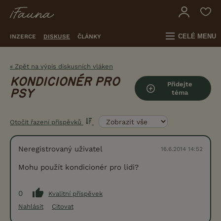
CELÉ MENU
INZERCE
DISKUSE
ČLÁNKY
« Zpět na výpis diskusních vláken
KONDICIONÉR PRO
Přidejte
PSY
téma
Otočit řazení příspěvků
Neregistrovaný uživatel
16.6.2014 14:52
Mohu použít kondicionér pro lidi?
0
Kvalitní příspěvek
Nahlásit
Citovat