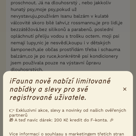
proschnout. Já na dlouhosrstý , nebo jakkoliv
hunatý psy,moje psy,pokud už
nevystavuju,používám Isanu balzám v kulaté
válcovité skoro bílé lahvi,z rossmannu,je pro lidi,je
bezzátěžová.bez silikonů a parabenů. poslední
opláchnutí přeliju vodou s trošku octem. moji psi
nemají lupy,nic je nesvědí,koupu i v dětských
šamponech,ale občas prostřídám třeba i schauma
balzám,co je po ruce,konkrétně psí kondicionery
jsem používala pouze na výstavní ůpravu
dlouhosrstých.
iFauna nově nabízí limitované
0
Kvalitní příspěvek
×
nabídky a slevy pro své
Nahlásit
Citovat
registrované uživatele.
👉 Exkluzivní akce, slevy a novinky od našich ověřených
Neregistrovaný uživatel
16.6.2014 16:12
partnerů
🎁 A teď navíc dárek: 200 Kč kredit do F-konta. 🎉
Neregistrovaný uživatel napsal(a):
Více informací o souhlasu s marketingem třetích stran
rozčesat se musí před koupáním,to jak bude a