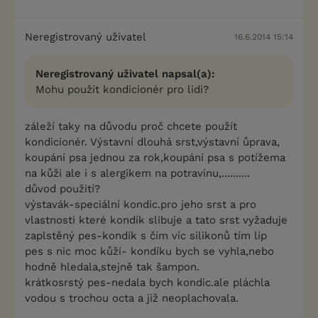
Neregistrovaný uživatel
16.6.2014 15:14
Neregistrovaný uživatel napsal(a):
Mohu použít kondicionér pro lidi?
záleží taky na důvodu proč chcete použít
kondicionér. Výstavní dlouhá srst,výstavní ůprava,
koupání psa jednou za rok,koupání psa s potížema
na kůži ale i s alergikem na potravinu,..........
důvod použití?
výstavák-speciální kondic.pro jeho srst a pro
vlastnosti které kondík slibuje a tato srst vyžaduje
zaplstěný pes-kondík s čím víc silikonů tím líp
pes s nic moc kůží- kondíku bych se vyhla,nebo
hodně hledala,stejně tak šampon.
krátkosrstý pes-nedala bych kondic.ale pláchla
vodou s trochou octa a již neoplachovala.