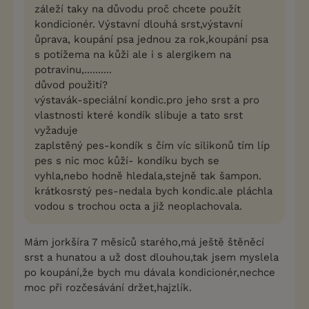
záleží taky na důvodu proč chcete použít
kondicionér. Výstavní dlouhá srst,výstavní
ůprava, koupání psa jednou za rok,koupání psa
s potížema na kůži ale i s alergikem na
potravinu,..........
důvod použití?
výstavák-speciální kondic.pro jeho srst a pro
vlastnosti které kondík slibuje a tato srst
vyžaduje
zaplstěný pes-kondík s čím víc silikonů tím líp
pes s nic moc kůží- kondíku bych se
vyhla,nebo hodně hledala,stejně tak šampon.
krátkosrstý pes-nedala bych kondic.ale pláchla
vodou s trochou octa a již neoplachovala.
Mám jorkšíra 7 měsíců starého,má ještě štěněcí
srst a hunatou a už dost dlouhou,tak jsem myslela
po koupání,že bych mu dávala kondicionér,nechce
moc při rozčesávání držet,hajzlík.