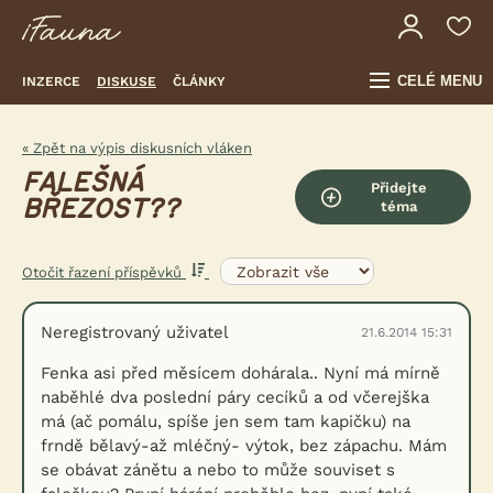
CELÉ MENU
INZERCE
DISKUSE
ČLÁNKY
« Zpět na výpis diskusních vláken
FALEŠNÁ
Přidejte
BŘEZOST??
téma
Otočit řazení příspěvků
Neregistrovaný uživatel
21.6.2014 15:31
Fenka asi před měsícem dohárala.. Nyní má mírně
naběhlé dva poslední páry cecíků a od včerejška
má (ač pomálu, spíše jen sem tam kapičku) na
frndě bělavý-až mléčný- výtok, bez zápachu. Mám
se obávat zánětu a nebo to může souviset s