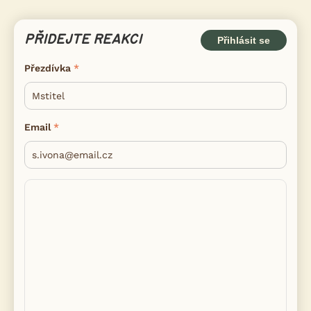
PŘIDEJTE REAKCI
Přihlásit se
Přezdívka
Email