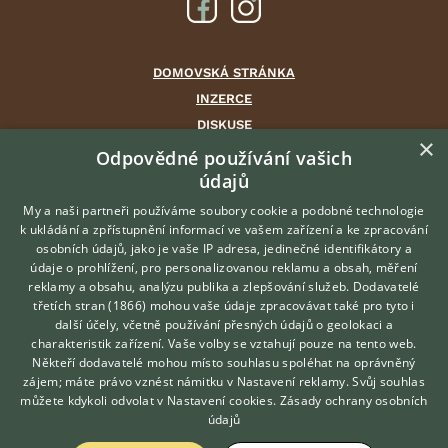
DOMOVSKÁ STRÁNKA
INZERCE
DISKUSE
×
ČLÁNKY
Odpovědné používání vašich
CHOVATELSKÉ STANICE
údajů
ATLAS
My a naši partneři používáme soubory cookie a podobné technologie
VÝBĚR VHODNÉHO PLEMENE
k ukládání a zpřístupnění informací ve vašem zařízení a ke zpracování
osobních údajů, jako je vaše IP adresa, jedinečné identifikátory a
údaje o prohlížení, pro personalizovanou reklamu a obsah, měření
O nás
reklamy a obsahu, analýzu publika a zlepšování služeb.
Dodavatelé
třetích stran (1866)
mohou vaše údaje zpracovávat také pro tyto i
Kontakt
Hledáte zvířecího kamaráda?
další účely, včetně používání přesných údajů o geolokaci a
Zdarma vám poradí
Možnosti zvýraznění inzerátů
charakteristik zařízení. Vaše volby se vztahují pouze na tento web.
VETERINÁŘ ONLINE
Podmínky užití
Někteří dodavatelé mohou místo souhlasu spoléhat na oprávněný
KONZULTOVAT S
zájem; máte právo vznést námitku v
Nastavení reklamy
. Svůj souhlas
Zpracování osobních údajů
VETERINÁŘEM
můžete kdykoli odvolat v
Nastavení cookies
.
Zásady ochrany osobních
údajů
Přihlášení