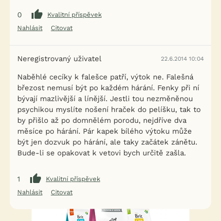
0
Kvalitní příspěvek
Nahlásit
Citovat
Neregistrovaný uživatel
22.6.2014 10:04
Naběhlé cecíky k falešce patří, výtok ne. Falešná
březost nemusí být po každém hárání. Fenky při ní
bývají mazlivější a línější. Jestli tou nezměněnou
psychikou myslíte nošení hraček do pelíšku, tak to
by přišlo až po domnělém porodu, nejdříve dva
měsíce po hárání. Pár kapek bílého výtoku může
být jen dozvuk po hárání, ale taky začátek zánětu.
Bude-li se opakovat k vetovi bych určitě zašla.
1
Kvalitní příspěvek
Nahlásit
Citovat