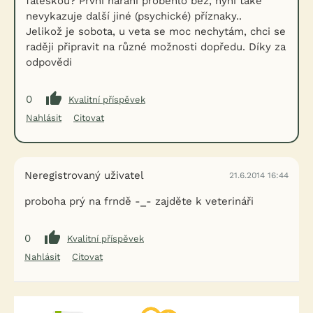
faleškou? První hárání proběhlo bez, nyní také
nevykazuje další jiné (psychické) příznaky..
Jelikož je sobota, u veta se moc nechytám, chci se
raději připravit na různé možnosti dopředu. Díky za
odpovědi
0
Kvalitní příspěvek
Nahlásit
Citovat
Neregistrovaný uživatel
21.6.2014 16:44
proboha prý na frndě -_- zajděte k veterináři
0
Kvalitní příspěvek
Nahlásit
Citovat