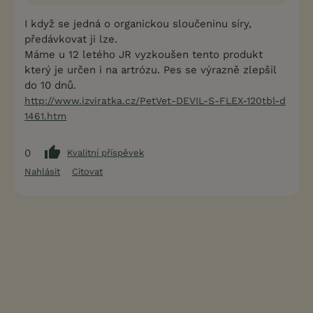
I když se jedná o organickou sloučeninu síry,
předávkovat ji lze.
Máme u 12 letého JR vyzkoušen tento produkt
který je určen i na artrózu. Pes se výrazně zlepšil
do 10 dnů.
http://www.izviratka.cz/PetVet-DEVIL-S-FLEX-120tbl-d
1461.htm
0
Kvalitní příspěvek
Nahlásit
Citovat