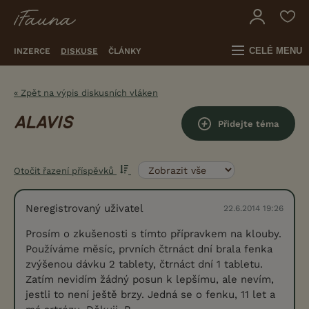
CELÉ MENU
INZERCE
DISKUSE
ČLÁNKY
« Zpět na výpis diskusních vláken
ALAVIS
Přidejte téma
Otočit řazení příspěvků
Neregistrovaný uživatel
22.6.2014 19:26
Prosím o zkušenosti s tímto přípravkem na klouby.
Používáme měsíc, prvních čtrnáct dní brala fenka
zvýšenou dávku 2 tablety, čtrnáct dní 1 tabletu.
Zatím nevidím žádný posun k lepšímu, ale nevím,
jestli to není ještě brzy. Jedná se o fenku, 11 let a