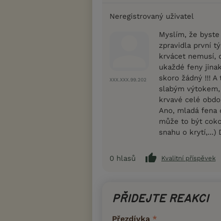
Neregistrovaný uživatel
Myslím, že byste
zpravidla první t
krvácet nemusí, 
ukaždé feny jinak
skoro žádný !!! A
XXX.XXX.99.202
slabým výtokem, 
krvavé celé obdo
Ano, mladá fena 
může to být cokoli
snahu o krytí,...
0
hlasů
Kvalitní příspěvek
PŘIDEJTE REAKCI
Přezdívka