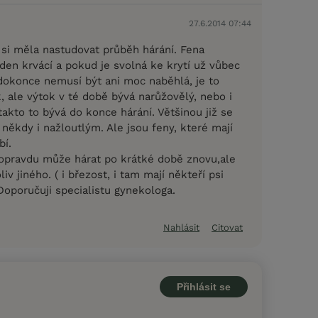
27.6.2014 07:44
 si měla nastudovat průběh hárání. Fena
ýden krvácí a pokud je svolná ke krytí už vůbec
dokonce nemusí být ani moc naběhlá, je to
, ale výtok v té době bývá narůžovělý, nebo i
 takto to bývá do konce hárání. Většinou již se
někdy i nažloutlým. Ale jsou feny, které mají
bí.
opravdu může hárat po krátké době znovu,ale
v jiného. ( i březost, i tam mají někteří psi
) Doporučuji specialistu gynekologa.
Nahlásit
Citovat
Přihlásit se