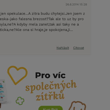
26.6.2014 15:28
 jen spekulace...A zitra budu chytejsi.Jen jsem z
leska-jako falesna brezost?Tak ale to uz by pro
byla,ne?A kdyby mela zanet,tak asi taky ne a
icka,ne?Ale ona si hraje,je spokojena,ji...
Nahlásit
Citovat