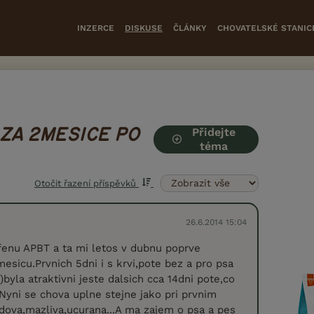
INZERCE
DISKUSE
ČLÁNKY
CHOVATELSKÉ STANIC
Přidejte
 ZA 2MESICE PO
téma
Otočit řazení příspěvků
26.6.2014 15:04
enu APBT a ta mi letos v dubnu poprve
esicu.Prvnich 5dni i s krvi,pote bez a pro psa
yla atraktivni jeste dalsich cca 14dni pote,co
.Nyni se chova uplne stejne jako pri prvnim
ladova,mazliva,ucurana...A ma zajem o psa a pes