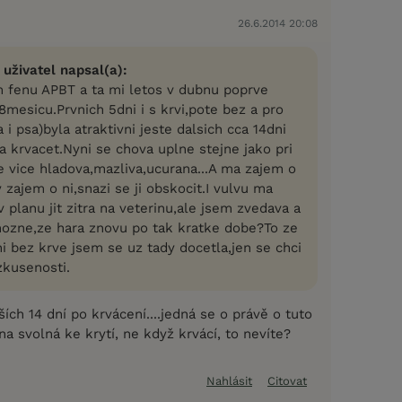
26.6.2014 20:08
 uživatel napsal(a):
fenu APBT a ta mi letos v dubnu poprve
8mesicu.Prvnich 5dni i s krvi,pote bez a pro
 psa)byla atraktivni jeste dalsich cca 14dni
a krvacet.Nyni se chova uplne stejne jako pri
e vice hladova,mazliva,ucurana...A ma zajem o
 zajem o ni,snazi se ji obskocit.I vulvu ma
planu jit zitra na veterinu,ale jsem zvedava a
mozne,ze hara znovu po tak kratke dobe?To ze
i bez krve jsem se uz tady docetla,jen se chci
zkusenosti.
ích 14 dní po krvácení....jedná se o právě o tuto
na svolná ke krytí, ne když krvácí, to nevíte?
Nahlásit
Citovat