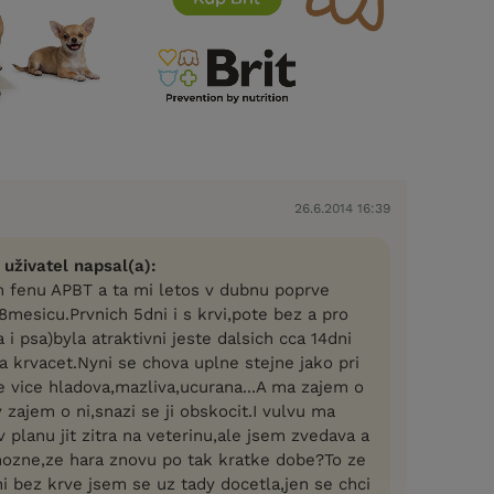
26.6.2014 16:39
 uživatel napsal(a):
fenu APBT a ta mi letos v dubnu poprve
8mesicu.Prvnich 5dni i s krvi,pote bez a pro
 psa)byla atraktivni jeste dalsich cca 14dni
a krvacet.Nyni se chova uplne stejne jako pri
e vice hladova,mazliva,ucurana...A ma zajem o
 zajem o ni,snazi se ji obskocit.I vulvu ma
planu jit zitra na veterinu,ale jsem zvedava a
mozne,ze hara znovu po tak kratke dobe?To ze
i bez krve jsem se uz tady docetla,jen se chci