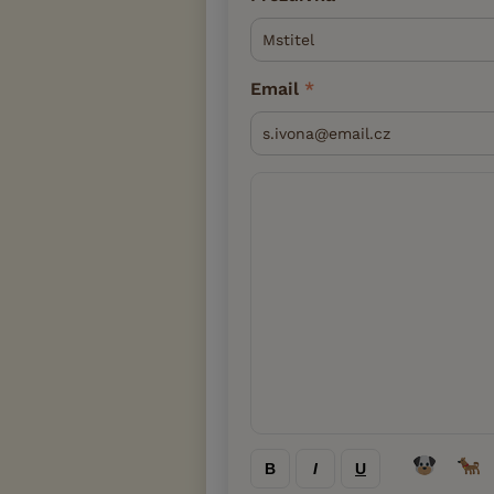
Email
B
I
U