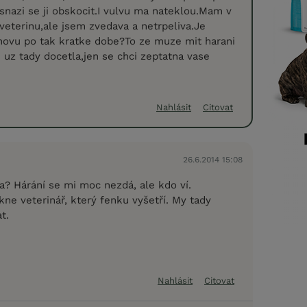
,snazi se ji obskocit.I vulvu ma nateklou.Mam v
a veterinu,ale jsem zvedava a netrpeliva.Je
novu po tak kratke dobe?To ze muze mit harani
 uz tady docetla,jen se chci zeptatna vase
Nahlásit
Citovat
26.6.2014 15:08
a? Hárání se mi moc nezdá, ale kdo ví.
kne veterinář, který fenku vyšetří. My tady
t.
Nahlásit
Citovat