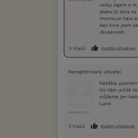
XXX.XXX.163.148
velky zajem o ni
planu jit zitra n
mozne,ze hara z
bez krve jsem se
zkusenosti.
0
hlasů
Kvalitní příspěvek
Neregistrovaný uživatel
Faleška, pyometr
Víc Vám určitě ře
můžeme jen háda
Lucie
XXX.XXX.101.12
0
hlasů
Kvalitní příspěvek