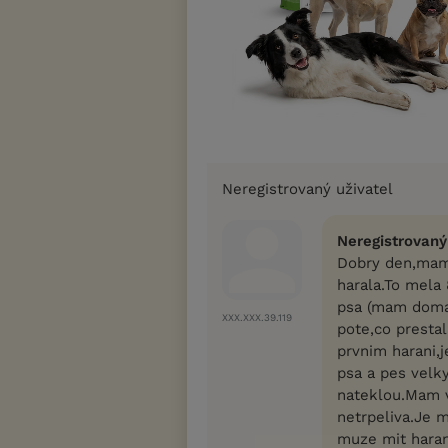
Neregistrovaný uživatel
Neregistrovaný
Dobry den,mam 
harala.To mela 
psa (mam doma i
XXX.XXX.39.119
pote,co prestal
prvnim harani,j
psa a pes velky
nateklou.Mam v 
netrpeliva.Je 
muze mit haran