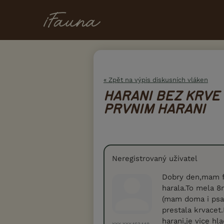
« Zpět na výpis diskusních vláken
HARANI BEZ KRVE
PRVNIM HARANI
Neregistrovaný uživatel
Dobry den,mam f
harala.To mela 8m
(mam doma i psa)b
prestala krvacet
harani,je vice h