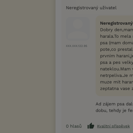
Neregistrovaný uživatel
Neregistrovaný
Dobry den,mam 
harala.To mela 
psa (mam doma i
XXX.XXX.122.95
pote,co prestal
prvnim harani,j
psa a pes velky
nateklou.Mam v 
netrpeliva.Je 
muze mit haran
zeptatna vase 
Ad zájem psa dalš
dobu, tehdy je fe
0
hlasů
Kvalitní příspěvek