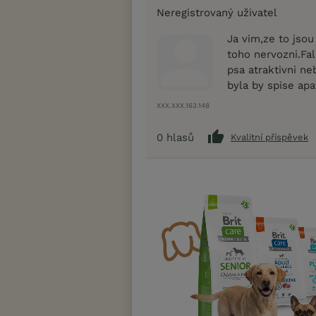
Neregistrovaný uživatel
Ja vim,ze to jsou
toho nervozni.Fa
psa atraktivni ne
byla by spise apat
XXX.XXX.163.148
0
hlasů
Kvalitní příspěvek