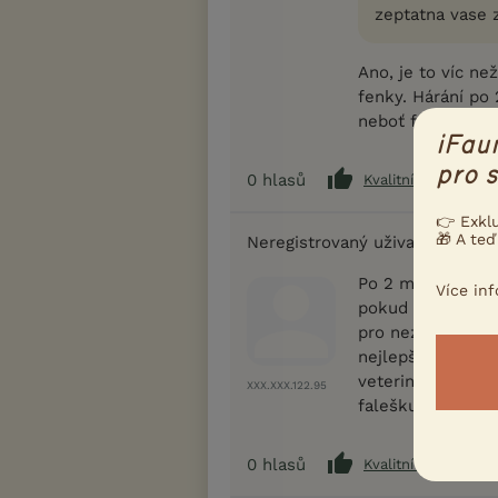
zeptatna vase 
Ano, je to víc n
fenky. Hárání po
neboť fena tak č
iFau
pro s
0
hlasů
Kvalitní příspěvek
👉 Exkl
🎁 A teď
Neregistrovaný uživatel
Po 2 měsících po
Více in
pokud hárala pop
pro nezkušeného 
nejlepším. Zánět
veterinář dle so
XXX.XXX.122.95
falešku, doporuču
0
hlasů
Kvalitní příspěvek