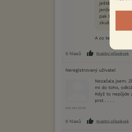
ještě doporučo
jenže stojí kol
pak bude jíst, 
zkušenosti
A co ten kartáček 
0
hlasů
Kvalitní příspěvek
Neregistrovaný uživatel
Nezačala jsem. Z
mi do toho, odkl
Když to nepůjde
prst . . . .
XXX.XXX.32.121
0
hlasů
Kvalitní příspěvek