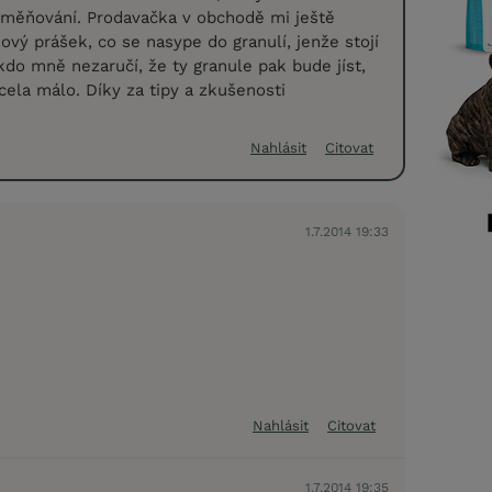
měňování. Prodavačka v obchodě mi ještě
ový prášek, co se nasype do granulí, jenže stojí
kdo mně nezaručí, že ty granule pak bude jíst,
cela málo. Díky za tipy a zkušenosti
Nahlásit
Citovat
1.7.2014 19:33
Nahlásit
Citovat
1.7.2014 19:35