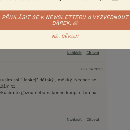
vala takový prášek, co se nasype do granulí,
em 500,- a nikdo mně nezaručí, že ty granule
když už teď jí docela málo. Díky za tipy a
PŘIHLÁSIT SE K NEWSLETTERU A VYZVEDNOUT
DÁREK. 🎁
NE, DĚKUJI
co si nasadíte na prst....?
Nahlásit
Citovat
1.7.2014 20:01
kusím asi "lidskej" dětský , měkký. Nechce se
ádám to.
 zkusím to gázou nebo nakonec koupím ten na
Nahlásit
Citovat