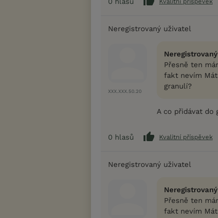
0
hlasů
Kvalitní příspěvek
Neregistrovaný uživatel
Neregistrovaný
Přesně ten máme
fakt nevím Mát
granulí?
XXX.XXX.50.20
A co přidávat do g
0
hlasů
Kvalitní příspěvek
Neregistrovaný uživatel
Neregistrovaný
Přesně ten máme
fakt nevím Mát