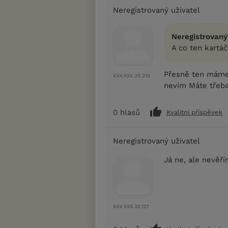
Neregistrovaný uživatel
Neregistrovaný
A co ten kartáč
Přesně ten máme :
XXX.XXX.25.218
nevím Máte třeba
0
hlasů
Kvalitní příspěvek
Neregistrovaný uživatel
Já ne, ale nevěřím
XXX.XXX.32.121