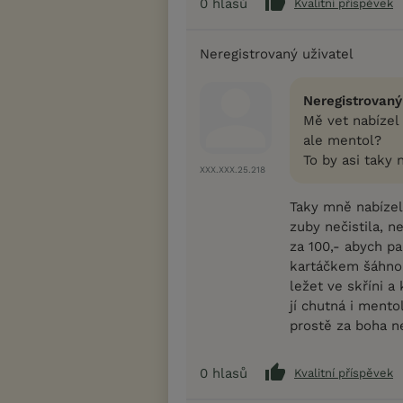
0
hlasů
Kvalitní příspěvek
Neregistrovaný uživatel
Neregistrovaný
Mě vet nabízel 
ale mentol?
To by asi taky n
XXX.XXX.25.218
Taky mně nabízel
zuby nečistila, n
za 100,- abych pa
kartáčkem šáhnou
ležet ve skříni a
jí chutná i ment
prostě za boha n
0
hlasů
Kvalitní příspěvek