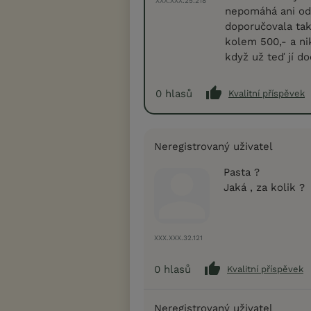
XXX.XXX.25.218
nepomáhá ani od
doporučovala tak
kolem 500,- a ni
když už teď jí do
0
hlasů
Kvalitní příspěvek
Neregistrovaný uživatel
Pasta ?
Jaká , za kolik ?
XXX.XXX.32.121
0
hlasů
Kvalitní příspěvek
Neregistrovaný uživatel