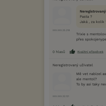
Neregistrovaný
Pasta ?
Jaká , za kolik 
XXX.XXX.25.218
Trixie s mentolov
přes spokojenype
0
hlasů
Kvalitní příspěvek
Neregistrovaný uživatel
Mě vet nabízel as
ale mentol?
To by asi taky nedr
XXX.XXX.32.121