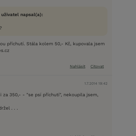
 uživatel napsal(a):
?
ou příchutí. Stála kolem 50,- Kč, kupovala jsem
s.cz
Nahlásit
Citovat
1.7.2014 19:42
i za 350,- - "se psí příchutí", nekoupila jsem,
žel . . .