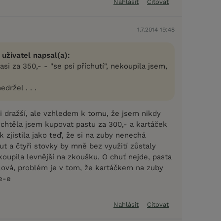
Nahlásit
Citovat
1.7.2014 19:48
 uživatel napsal(a):
asi za 350,- - "se psí příchutí", nekoupila jsem,
edržel . . .
i dražší, ale vzhledem k tomu, že jsem nikdy
echtěla jsem kupovat pastu za 300,- a kartáček
k zjistila jako teď, že si na zuby nenechá
t a čtyři stovky by mně bez využití zůstaly
 koupila levnější na zkoušku. O chuť nejde, pasta
olová, problém je v tom, že kartáčkem na zuby
e-e
Nahlásit
Citovat