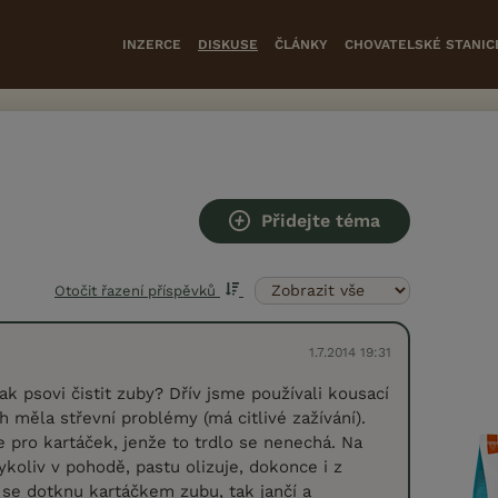
INZERCE
DISKUSE
ČLÁNKY
CHOVATELSKÉ STANIC
Přidejte téma
Otočit řazení příspěvků
1.7.2014 19:31
ak psovi čistit zuby? Dřív jsme používali kousací
ch měla střevní problémy (má citlivé zažívání).
 pro kartáček, jenže to trdlo se nenechá. Na
ykoliv v pohodě, pastu olizuje, dokonce i z
k se dotknu kartáčkem zubu, tak jančí a