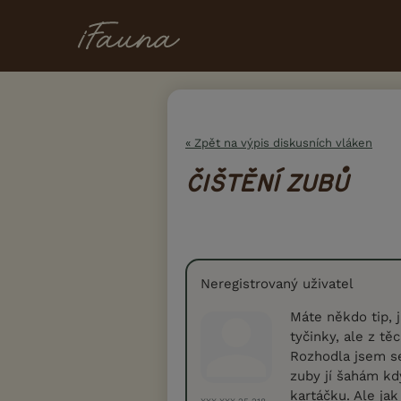
« Zpět na výpis diskusních vláken
ČIŠTĚNÍ ZUBŮ
Neregistrovaný uživatel
Máte někdo tip, j
tyčinky, ale z tě
Rozhodla jsem se
zuby jí šahám kd
kartáčku. Ale ja