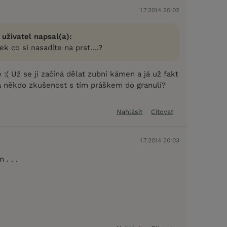
1.7.2014 20:02
 uživatel napsal(a):
ek co si nasadíte na prst....?
( Už se jí začíná dělat zubní kámen a já už fakt
 někdo zkušenost s tím práškem do granulí?
Nahlásit
Citovat
1.7.2014 20:03
 . . .