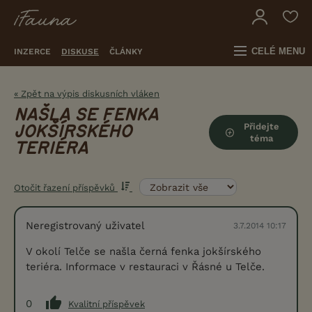
CELÉ MENU
INZERCE
DISKUSE
ČLÁNKY
« Zpět na výpis diskusních vláken
NAŠLA SE FENKA
Přidejte
JOKŠÍRSKÉHO
téma
TERIÉRA
Otočit řazení příspěvků
Neregistrovaný uživatel
3.7.2014 10:17
V okolí Telče se našla černá fenka jokšírského
teriéra. Informace v restauraci v Řásné u Telče.
0
Kvalitní příspěvek