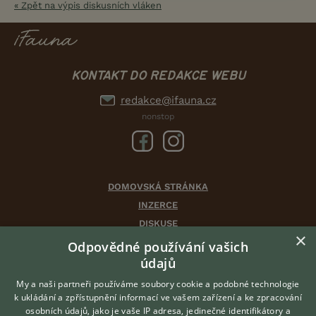
« Zpět na výpis diskusních vláken
KONTAKT DO REDAKCE WEBU
redakce@ifauna.cz
nonstop
DOMOVSKÁ STRÁNKA
INZERCE
DISKUSE
×
ČLÁNKY
Odpovědné používání vašich
CHOVATELSKÉ STANICE
údajů
ATLAS
My a naši partneři používáme soubory cookie a podobné technologie
VÝBĚR VHODNÉHO PLEMENE
k ukládání a zpřístupnění informací ve vašem zařízení a ke zpracování
osobních údajů, jako je vaše IP adresa, jedinečné identifikátory a