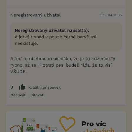
Neregistrovaný uživatel
3.7.2014 11:06
Neregistrovaný uživatel napsal(a):
A jorkšír snad v pouze černé barvě asi
neexistuje.
A teď tu obehranou písničku, že je to kříženec.Ty
rypno, až se Ti ztratí pes, budeš ráda, že to visí
VŠUDE.
0
Kvalitní příspěvek
Nahlásit
Citovat