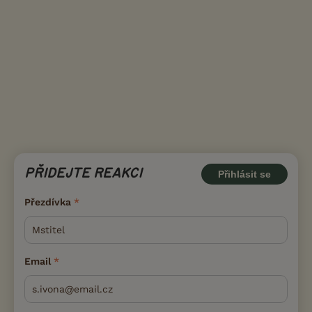
PŘIDEJTE REAKCI
Přihlásit se
Přezdívka
Email