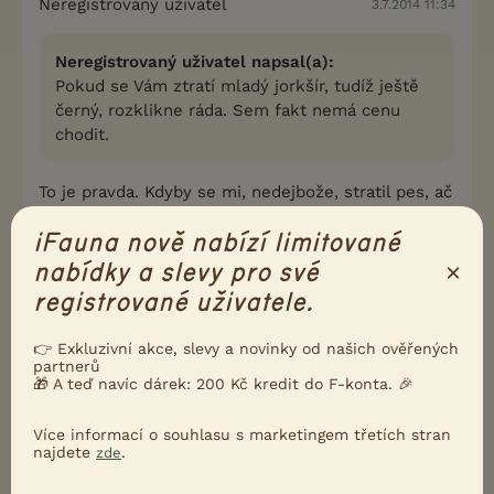
Neregistrovaný uživatel
3.7.2014 11:34
Neregistrovaný uživatel napsal(a):
Pokud se Vám ztratí mladý jorkšír, tudíž ještě
černý, rozklikne ráda. Sem fakt nemá cenu
chodit.
To je pravda. Kdyby se mi, nedejbože, stratil pes, ač
mám hovíka, tak rozkliknu a projdu vše od
iFauna nově nabízí limitované
jezevčíka po dogu, ne každý se v plemenech vyzná
a štěstí přeje připraveným.
×
nabídky a slevy pro své
registrované uživatele.
0
Kvalitní příspěvek
👉 Exkluzivní akce, slevy a novinky od našich ověřených
Nahlásit
Citovat
partnerů
🎁 A teď navíc dárek: 200 Kč kredit do F-konta. 🎉
Neregistrovaný uživatel
3.7.2014 19:30
Více informací o souhlasu s marketingem třetích stran
najdete
.
zde
Inzerát jsem napsala v dobré víře, protože vím, jak
je bolestná ztráta psíka a tak trochu nechápu