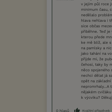
v jejím půl roce
minimum času, co
nedělalo problém
hlava nehlava i t
sice občas mezery
přiběhne. Teď je 
kterou přede mnou
ke mě blíž, ale s
na pamlsky a nic
jako tahání na vo
přijde mi, že pub
čehosi, taky by m
něco spojeného s
nechci dělat já 
opět na základní
nepromrhaly...A 
nějakém cvičáku 
k výcviku? Děkuji
0
hlasů
Kvalitní příspěvek