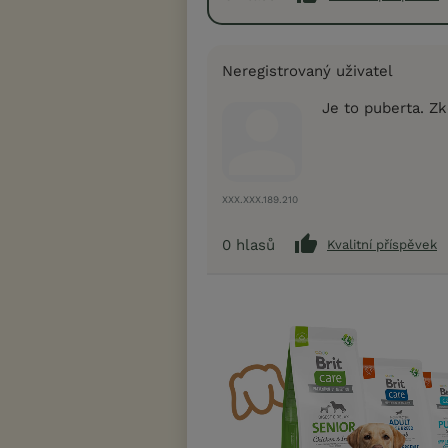
Neregistrovaný uživatel
Je to puberta. Zk
XXX.XXX.189.210
0
hlasů
Kvalitní příspěvek