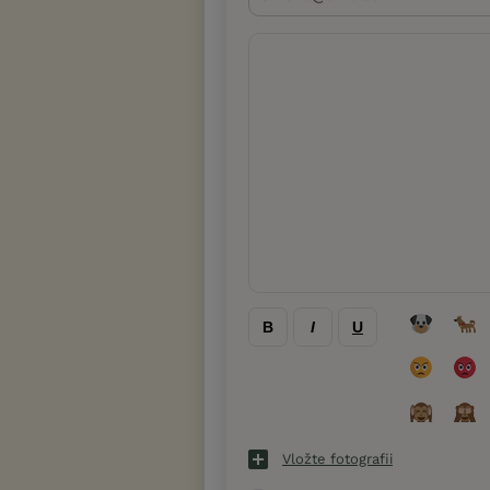
B
I
U
Vložte fotografii