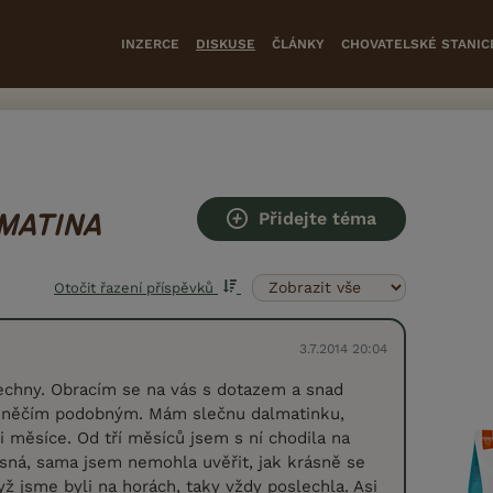
INZERCE
DISKUSE
ČLÁNKY
CHOVATELSKÉ STANIC
Přidejte téma
MATINA
Otočit řazení příspěvků
3.7.2014 20:04
echny. Obracím se na vás s dotazem a snad
i něčím podobným. Mám slečnu dalmatinku,
i měsíce. Od tří měsíců jsem s ní chodila na
asná, sama jsem nemohla uvěřit, jak krásně se
když jsme byli na horách, taky vždy poslechla. Asi