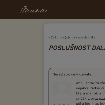
« Zpět na výpis diskusních vláken
POSLUŠNOST DAL
Neregistrovaný uživatel
Ahoj, zdravím vš
nějakou radou č
která má rok a tř
cvičák a byla úž
učí a jde jí to, 
XXX.XXX.97.122