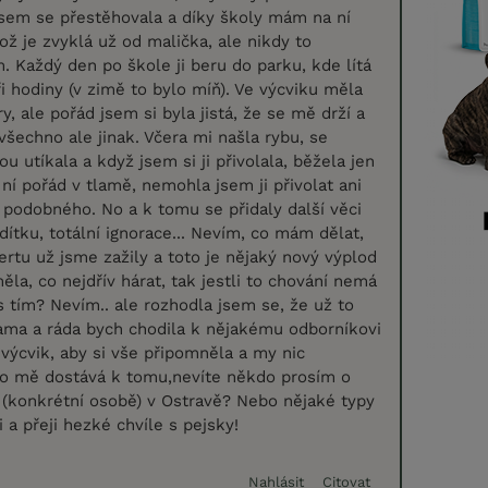
 jsem se přestěhovala a díky školy mám na ní
ž je zvyklá už od malička, ale nikdy to
. Každý den po škole ji beru do parku, kde lítá
ři hodiny (v zimě to bylo míň). Ve výcviku měla
, ale pořád jsem si byla jistá, že se mě drží a
všechno ale jinak. Včera mi našla rybu, se
 utíkala a když jsem si ji přivolala, běžela jen
 ní pořád v tlamě, nemohla jsem ji přivolat ani
 podobného. No a k tomu se přidaly další věci
dítku, totální ignorace... Nevím, co mám dělat,
ertu už jsme zažily a toto je nějaký nový výplod
ěla, co nejdřív hárat, tak jestli to chování nemá
 tím? Nevím.. ale rozhodla jsem se, že už to
sama a ráda bych chodila k nějakému odborníkovi
 výcvik, aby si vše připomněla a my nic
to mě dostává k tomu,nevíte někdo prosím o
(konkrétní osobě) v Ostravě? Nebo nějaké typy
 a přeji hezké chvíle s pejsky!
Nahlásit
Citovat