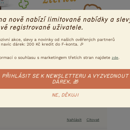
na nově nabízí limitované nabídky a slev
vé registrované uživatele.
uzivní akce, slevy a novinky od našich ověřených partnerů
 navíc dárek: 200 Kč kredit do F-konta. 🎉
formací o souhlasu s marketingem třetích stran najdete
.
zde
4.7.2014 09:13
PŘIHLÁSIT SE K NEWSLETTERU A VYZVEDNOUT
dně doporučuji
http://www.koira.cz/psi-skola.php
DÁREK. 🎁
NE, DĚKUJI
Nahlásit
Citovat