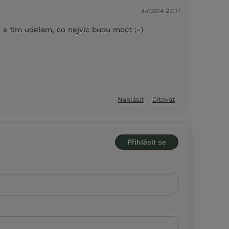
4.7.2014 23:17
 s tim udelam, co nejvic budu moct ;-)
Nahlásit
Citovat
Přihlásit se