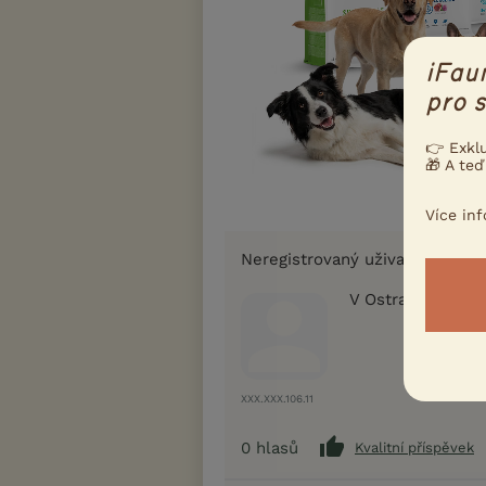
iFau
pro s
👉 Exkl
🎁 A teď
Více in
Neregistrovaný uživatel
V Ostravě rozho
XXX.XXX.106.11
0
hlasů
Kvalitní příspěvek