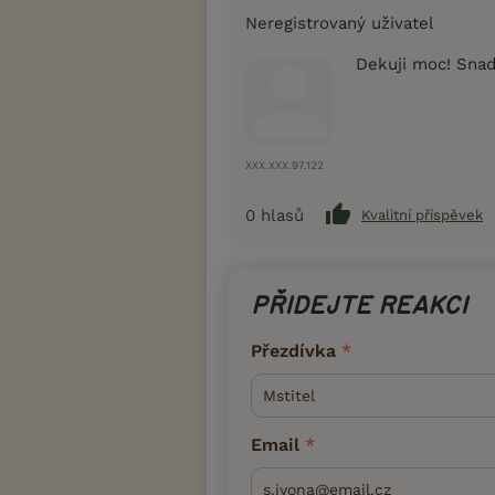
Neregistrovaný uživatel
Dekuji moc! Snad
XXX.XXX.97.122
0
hlasů
Kvalitní příspěvek
PŘIDEJTE REAKCI
Přezdívka
Email