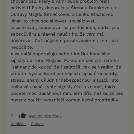
chování psů, který s vámi bude problém řešit
naživo! U Prahy doporučuju Šimonu Drábkovou, u
Ostravy Magdu Šimečkovou a Lenku Blachovou.
Jinak to chce socializovat, socializovat,
socializovat, zapracovat na poslušnosti, dodat psu
sebedůvěru a hlavně naučit ho, že vám má
důvěřovat. Což nějakým povalováním na zem fakt
nedocílíte.
A za další doporučuju pořídit knížku Konejšivé
signály od Turid Rugaas. Pokud se pes cítil natolik
"zahnaný do kouta", že i zaútočil, tak se vsadím, že
předtím vysílal kotel jemnějších signálů nejistoty,
stresu, snahy uklidnit "nebezpečnou" situaci. Tato
kniha vás naučí tyhle signály číst a vnímat, takže
budete moci zasáhnout mnohem dřív, než bude pes
nucený použít výraznější komunikační prostředky.
0
Kvalitní příspěvek
Nahlásit
Citovat