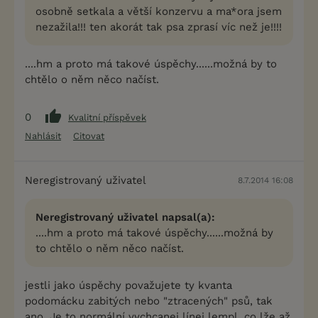
osobně setkala a větší konzervu a ma*ora jsem
nezažila!!! ten akorát tak psa zprasí víc než je!!!!
....hm a proto má takové úspěchy......možná by to
chtělo o něm něco načíst.
0
Kvalitní příspěvek
Nahlásit
Citovat
Neregistrovaný uživatel
8.7.2014 16:08
Neregistrovaný uživatel napsal(a):
....hm a proto má takové úspěchy......možná by
to chtělo o něm něco načíst.
jestli jako úspěchy považujete ty kvanta
podomácku zabitých nebo "ztracených" psů, tak
ano. Je to normální vychcanej línej lempl, co lže až