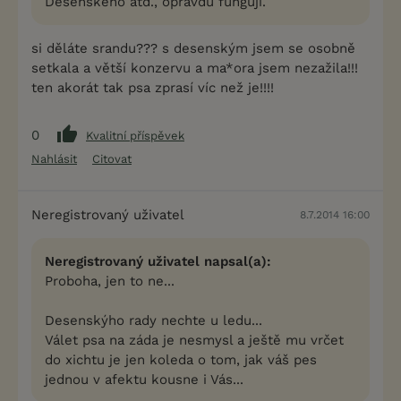
Desenského atd., opravdu fungují.
si děláte srandu??? s desenským jsem se osobně
setkala a větší konzervu a ma*ora jsem nezažila!!!
ten akorát tak psa zprasí víc než je!!!!
0
Kvalitní příspěvek
Nahlásit
Citovat
Neregistrovaný uživatel
8.7.2014 16:00
Neregistrovaný uživatel napsal(a):
Proboha, jen to ne...
Desenskýho rady nechte u ledu...
Válet psa na záda je nesmysl a ještě mu vrčet
do xichtu je jen koleda o tom, jak váš pes
jednou v afektu kousne i Vás...