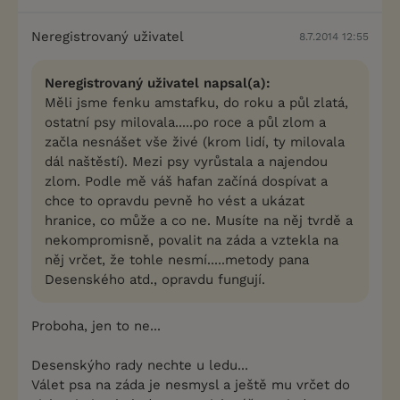
Neregistrovaný uživatel
8.7.2014 12:55
Neregistrovaný uživatel napsal(a):
Měli jsme fenku amstafku, do roku a půl zlatá,
ostatní psy milovala.....po roce a půl zlom a
začla nesnášet vše živé (krom lidí, ty milovala
dál naštěstí). Mezi psy vyrůstala a najendou
zlom. Podle mě váš hafan začíná dospívat a
chce to opravdu pevně ho vést a ukázat
hranice, co může a co ne. Musíte na něj tvrdě a
nekompromisně, povalit na záda a vztekla na
něj vrčet, že tohle nesmí.....metody pana
Desenského atd., opravdu fungují.
Proboha, jen to ne...
Desenskýho rady nechte u ledu...
Válet psa na záda je nesmysl a ještě mu vrčet do