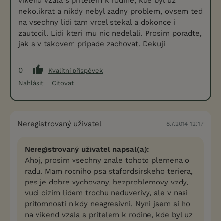
vikend vzala s pritelem k rodine, kde byl uz
nekolikrat a nikdy nebyl zadny problem, ovsem ted
na vsechny lidi tam vrcel stekal a dokonce i
zautocil. Lidi kteri mu nic nedelali. Prosim poradte,
jak s v takovem pripade zachovat. Dekuji
0
Kvalitní příspěvek
Nahlásit
Citovat
Neregistrovaný uživatel
8.7.2014 12:17
Neregistrovaný uživatel napsal(a):
Ahoj, prosim vsechny znale tohoto plemena o
radu. Mam rocniho psa stafordsirskeho teriera,
pes je dobre vychovany, bezproblemovy vzdy,
vuci cizim lidem trochu neduverivy, ale v nasi
pritomnosti nikdy neagresivni. Nyni jsem si ho
na vikend vzala s pritelem k rodine, kde byl uz