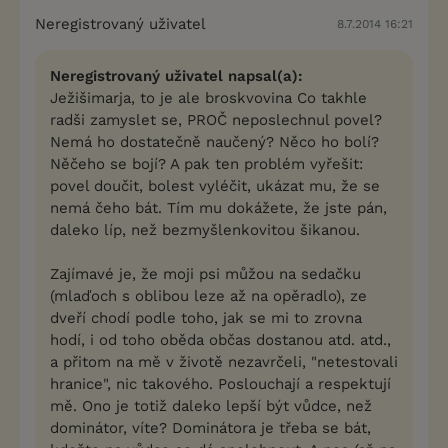
Neregistrovaný uživatel
8.7.2014 16:21
Neregistrovaný uživatel napsal(a):
Ježišimarja, to je ale broskvovina Co takhle
radši zamyslet se, PROČ neposlechnul povel?
Nemá ho dostatečně naučený? Něco ho bolí?
Něčeho se bojí? A pak ten problém vyřešit:
povel doučit, bolest vyléčit, ukázat mu, že se
nemá čeho bát. Tím mu dokážete, že jste pán,
daleko líp, než bezmyšlenkovitou šikanou.
Zajímavé je, že moji psi můžou na sedačku
(mlaďoch s oblibou leze až na opěradlo), ze
dveří chodí podle toho, jak se mi to zrovna
hodí, i od toho oběda občas dostanou atd. atd.,
a přitom na mě v životě nezavrčeli, "netestovali
hranice", nic takového. Poslouchají a respektují
mě. Ono je totiž daleko lepší být vůdce, než
dominátor, víte? Dominátora je třeba se bát,