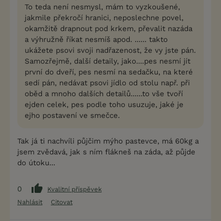
To teda není nesmysl, mám to vyzkoušené,
jakmile překročí hranici, neposlechne povel,
okamžitě drapnout pod krkem, převalit nazáda
a výhružně říkat nesmíš apod. ...... takto
ukážete psovi svoji nadřazenost, že vy jste pán.
Samozřejmě, další detaily, jako....pes nesmí jít
první do dveří, pes nesmí na sedačku, na které
sedí pán, nedávat psovi jídlo od stolu např. při
oběd a mnoho dalších detailů......to vše tvoří
ejden celek, pes podle toho usuzuje, jaké je
ejho postavení ve smečce.
Tak já ti nachvíli půjčim mýho pastevce, má 60kg a
jsem zvědavá, jak s ním flákneš na záda, až půjde
do útoku...
0
Kvalitní příspěvek
Nahlásit
Citovat