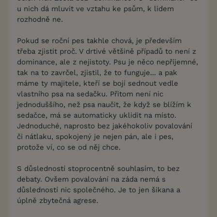
u nich dá mluvit ve vztahu ke psům, k lidem
rozhodně ne.
Pokud se roční pes takhle chová, je především
třeba zjistit proč. V drtivé většině případů to není z
dominance, ale z nejistoty. Psu je něco nepříjemné,
tak na to zavrčel, zjistil, že to funguje... a pak
máme ty majitele, kteří se bojí sednout vedle
vlastního psa na sedačku. Přitom není nic
jednoduššího, než psa naučit, že když se blížím k
sedačce, má se automaticky uklidit na místo.
Jednoduché, naprosto bez jakéhokoliv povalování
či nátlaku, spokojený je nejen pán, ale i pes,
protože ví, co se od něj chce.
S důsledností stoprocentně souhlasím, to bez
debaty. Ovšem povalování na záda nemá s
důsledností nic společného. Je to jen šikana a
úplně zbytečná agrese.