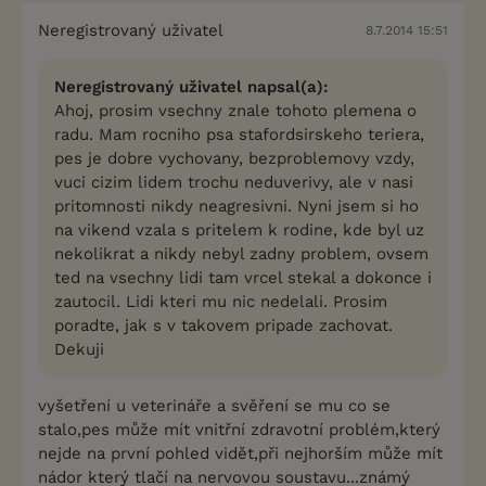
Neregistrovaný uživatel
8.7.2014 15:51
Neregistrovaný uživatel napsal(a):
Ahoj, prosim vsechny znale tohoto plemena o
radu. Mam rocniho psa stafordsirskeho teriera,
pes je dobre vychovany, bezproblemovy vzdy,
vuci cizim lidem trochu neduverivy, ale v nasi
pritomnosti nikdy neagresivni. Nyni jsem si ho
na vikend vzala s pritelem k rodine, kde byl uz
nekolikrat a nikdy nebyl zadny problem, ovsem
ted na vsechny lidi tam vrcel stekal a dokonce i
zautocil. Lidi kteri mu nic nedelali. Prosim
poradte, jak s v takovem pripade zachovat.
Dekuji
vyšetření u veterináře a svěření se mu co se
stalo,pes může mít vnitřní zdravotní problém,který
nejde na první pohled vidět,při nejhorším může mít
nádor který tlačí na nervovou soustavu...známý