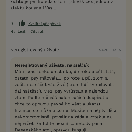
xichtu je jen koleda o tom, jak váš pes jednou v
afektu kousne i Vás...
0
Kvalitní příspěvek
Nahlásit
Citovat
Neregistrovaný uživatel
8.7.2014 13:02
Neregistrovaný uživatel napsal(a):
Měli jsme fenku amstafku, do roku a půl zlatá,
ostatní psy milovala.....po roce a půl zlom a
začla nesnášet vše živé (krom lidí, ty milovala
dál naštěstí). Mezi psy vyrůstala a najendou
zlom. Podle mě váš hafan začíná dospívat a
chce to opravdu pevně ho vést a ukázat
hranice, co může a co ne. Musíte na něj tvrdě a
nekompromisně, povalit na záda a vztekla na
něj vrčet, že tohle nesmí.....metody pana
Desenského atd., opravdu fungují.