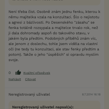
Není třeba číst. Osobně znám jednu fenku, kterou k
němu majitelka vzala na konzultaci. Šlo o nejistotu
a agresi z bázlivosti. Po Desenského "zásahu" se
fenka totálně rozsypala a majitelce trvalo rok, než
ji dala dohromady aspoň do takového stavu, v
jakém byla předtím. Podobných příběhů znám víc,
ale jenom z doslechu, tohle jsem viděla na vlastní
oči (ne tedy tu konzultaci, ale stav fenky předtím a
potom). Takže o jeho "úspěších" si opravdu myslím
svoje.
0
Kvalitní příspěvek
Nahlásit
Citovat
Neregistrovaný uživatel
8.7.2014 16:18
Neregistrovaný uživatel napsal(a):