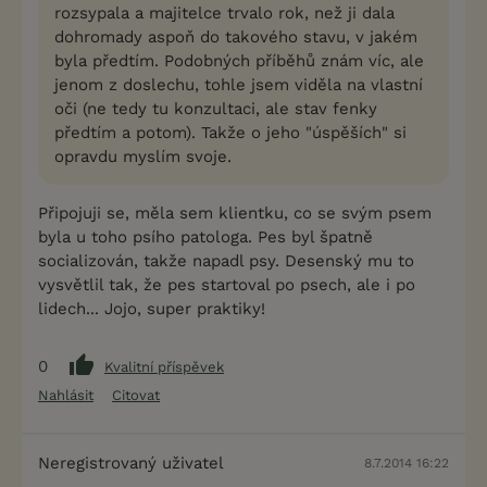
rozsypala a majitelce trvalo rok, než ji dala
dohromady aspoň do takového stavu, v jakém
byla předtím. Podobných příběhů znám víc, ale
jenom z doslechu, tohle jsem viděla na vlastní
oči (ne tedy tu konzultaci, ale stav fenky
předtím a potom). Takže o jeho "úspěších" si
opravdu myslím svoje.
Připojuji se, měla sem klientku, co se svým psem
byla u toho psího patologa. Pes byl špatně
socializován, takže napadl psy. Desenský mu to
vysvětlil tak, že pes startoval po psech, ale i po
lidech... Jojo, super praktiky!
0
Kvalitní příspěvek
Nahlásit
Citovat
Neregistrovaný uživatel
8.7.2014 16:22