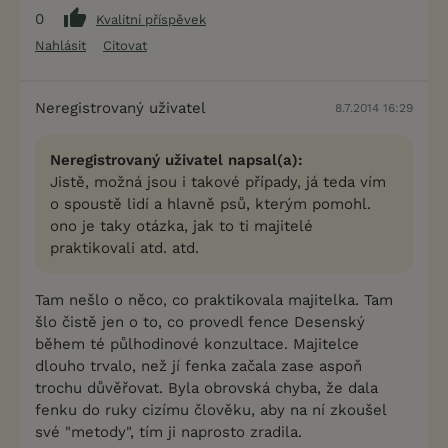
0
Kvalitní příspěvek
Nahlásit
Citovat
Neregistrovaný uživatel
8.7.2014 16:29
Neregistrovaný uživatel napsal(a):
Jistě, možná jsou i takové případy, já teda vím
o spoustě lidí a hlavně psů, kterým pomohl.
ono je taky otázka, jak to ti majitelé
praktikovali atd. atd.
Tam nešlo o něco, co praktikovala majitelka. Tam
šlo čistě jen o to, co provedl fence Desenský
během té půlhodinové konzultace. Majitelce
dlouho trvalo, než jí fenka začala zase aspoň
trochu důvěřovat. Byla obrovská chyba, že dala
fenku do ruky cizímu člověku, aby na ní zkoušel
své "metody", tím ji naprosto zradila.