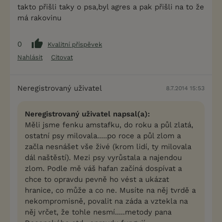
takto přišli taky o psa,byl agres a pak přišli na to že
má rakovinu
0
Kvalitní příspěvek
Nahlásit
Citovat
Neregistrovaný uživatel
8.7.2014 15:53
Neregistrovaný uživatel napsal(a):
Měli jsme fenku amstafku, do roku a půl zlatá,
ostatní psy milovala.....po roce a půl zlom a
začla nesnášet vše živé (krom lidí, ty milovala
dál naštěstí). Mezi psy vyrůstala a najendou
zlom. Podle mě váš hafan začíná dospívat a
chce to opravdu pevně ho vést a ukázat
hranice, co může a co ne. Musíte na něj tvrdě a
nekompromisně, povalit na záda a vztekla na
něj vrčet, že tohle nesmí.....metody pana