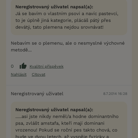
Neregistrovaný uživatel napsal(a):
Já se bavím o vlastním psovi a navíc pastevci,
to je úplně jiná kategorie, plácáš pátý přes
devátý, tato plemena nejdou srovnávat!
Nebavím se o plemenu, ale o nesmyslné výchovné
metodě...
0
Kvalitní příspěvek
Nahlásit
Citovat
Neregistrovaný uživatel
8.7.2014 16:28
Neregistrovaný uživatel napsal(a):
.....asi jste nikdy neměl/a hodne dominantního
psa, zvlášt amstafa, kteří mají dominani
vrozenou! Pokud se roční pes takto chová, co
bude ve dvou letech, až vyspěje fyzicky a