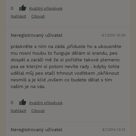
0
Kvalitní příspěvek
Nahlásit
Citovat
Neregistrovaný uživatel
8.7.2014 13:05
práskněte s ním na záda ,přiduste ho a ukousněte
mu nosní houbu to funguje dělám si srandu, pes
dospěl a zaráží mě že si pořídíte takové plemeno
psa se kterým si potom nevíte rady . kdyby tohle
udělal můj pes stačí trhnout vodítkem ,okřiknout
nesmíš a je klid ,ovšem co budete dělat s tím
vaším je na vás.
0
Kvalitní příspěvek
Nahlásit
Citovat
Neregistrovaný uživatel
8.7.2014 13:13