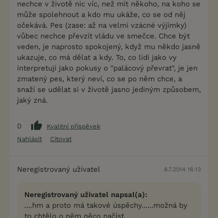
nechce v životě nic víc, než mít někoho, na koho se
může spolehnout a kdo mu ukáže, co se od něj
očekává. Pes (zase: až na velmi vzácné výjimky)
vůbec nechce převzít vládu ve smečce. Chce být
veden, je naprosto spokojený, když mu někdo jasně
ukazuje, co má dělat a kdy. To, co lidi jako vy
interpretují jako pokusy o "palácový převrat", je jen
zmatený pes, který neví, co se po něm chce, a
snaží se udělat si v životě jasno jediným způsobem,
jaký zná.
0
Kvalitní příspěvek
Nahlásit
Citovat
Neregistrovaný uživatel
8.7.2014 16:13
Neregistrovaný uživatel napsal(a):
....hm a proto má takové úspěchy......možná by
to chtělo o něm něco načíst.