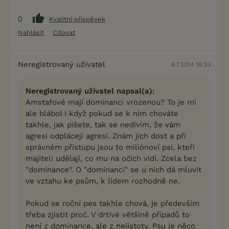
0
Kvalitní příspěvek
Nahlásit
Citovat
Neregistrovaný uživatel
8.7.2014 16:33
Neregistrovaný uživatel napsal(a):
Amstafové mají dominanci vrozenou? To je mi
ale blábol I když pokud se k nim chováte
takhle, jak píšete, tak se nedivím, že vám
agresi odplácejí agresí. Znám jich dost a při
správném přístupu jsou to miliónoví psi, kteří
majiteli udělají, co mu na očích vidí. Zcela bez
"dominance". O "dominanci" se u nich dá mluvit
ve vztahu ke psům, k lidem rozhodně ne.
Pokud se roční pes takhle chová, je především
třeba zjistit proč. V drtivé většině případů to
není z dominance, ale z nejistoty. Psu je něco