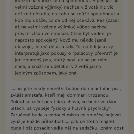
kdežto na vůdce se dá spolehnout. A pes (až na
velmi vzácné výjimky) nechce v životě nic víc,
než mít někoho, na koho se může spolehnout a
kdo mu ukáže, co se od něj očekává. Pes (zase:
až na velmi vzácné výjimky) vůbec nechce
převzít vládu ve smečce. Chce být veden, je
naprosto spokojený, když mu někdo jasně
ukazuje, co má dělat a kdy. To, co lidi jako vy
interpretují jako pokusy o "palácový převrat", je
jen zmatený pes, který neví, co se po něm
chce, a snaží se udělat si v životě jasno
jediným způsobem, jaký zná.
.....asi jste nikdy neměl/a hodne dominantního psa,
zvlášt amstafa, kteří mají dominani vrozenou!
Pokud se roční pes takto chová, co bude ve dvou
letech, až vyspěje fyzicky a hlavně psychicky?
Zaručeně bude o vedoucí místo ve smečce bojovat,
využije každé příležitosti.....pak se třeba majitel
bude i bát posadit vedle něj na sedačku...znám dost