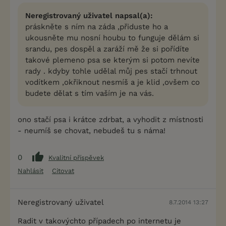
Neregistrovaný uživatel napsal(a):
práskněte s ním na záda ,přiduste ho a
ukousněte mu nosní houbu to funguje dělám si
srandu, pes dospěl a zaráží mě že si pořídíte
takové plemeno psa se kterým si potom nevíte
rady . kdyby tohle udělal můj pes stačí trhnout
vodítkem ,okřiknout nesmíš a je klid ,ovšem co
budete dělat s tím vaším je na vás.
ono stačí psa i krátce zdrbat, a vyhodit z místnosti
- neumíš se chovat, nebudeš tu s náma!
0
Kvalitní příspěvek
Nahlásit
Citovat
Neregistrovaný uživatel
8.7.2014 13:27
Radit v takovýchto případech po internetu je