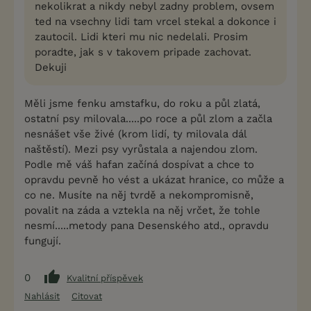
nekolikrat a nikdy nebyl zadny problem, ovsem
ted na vsechny lidi tam vrcel stekal a dokonce i
zautocil. Lidi kteri mu nic nedelali. Prosim
poradte, jak s v takovem pripade zachovat.
Dekuji
Měli jsme fenku amstafku, do roku a půl zlatá,
ostatní psy milovala.....po roce a půl zlom a začla
nesnášet vše živé (krom lidí, ty milovala dál
naštěstí). Mezi psy vyrůstala a najendou zlom.
Podle mě váš hafan začíná dospívat a chce to
opravdu pevně ho vést a ukázat hranice, co může a
co ne. Musíte na něj tvrdě a nekompromisně,
povalit na záda a vztekla na něj vrčet, že tohle
nesmí.....metody pana Desenského atd., opravdu
fungují.
0
Kvalitní příspěvek
Nahlásit
Citovat