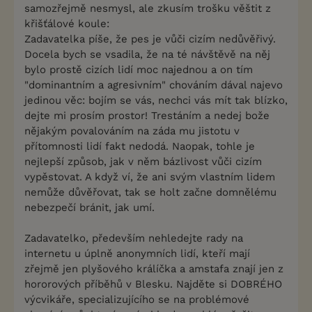
samozřejmě nesmysl, ale zkusím trošku věštit z
křišťálové koule:
Zadavatelka píše, že pes je vůči cizím nedůvěřivý.
Docela bych se vsadila, že na té návštěvě na něj
bylo prostě cizích lidí moc najednou a on tím
"dominantním a agresivním" chováním dával najevo
jedinou věc: bojím se vás, nechci vás mít tak blízko,
dejte mi prosím prostor! Trestáním a nedej bože
nějakým povalováním na záda mu jistotu v
přítomnosti lidí fakt nedodá. Naopak, tohle je
nejlepší způsob, jak v něm bázlivost vůči cizím
vypěstovat. A když ví, že ani svým vlastním lidem
nemůže důvěřovat, tak se holt začne domnělému
nebezpečí bránit, jak umí.
Zadavatelko, především nehledejte rady na
internetu u úplně anonymních lidí, kteří mají
zřejmě jen plyšového králíčka a amstafa znají jen z
hororových příběhů v Blesku. Najděte si DOBRÉHO
výcvikáře, specializujícího se na problémové