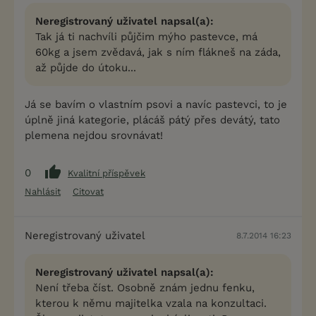
Neregistrovaný uživatel napsal(a):
Tak já ti nachvíli půjčim mýho pastevce, má
60kg a jsem zvědavá, jak s ním flákneš na záda,
až půjde do útoku...
Já se bavím o vlastním psovi a navíc pastevci, to je
úplně jiná kategorie, plácáš pátý přes devátý, tato
plemena nejdou srovnávat!
0
Kvalitní příspěvek
Nahlásit
Citovat
Neregistrovaný uživatel
8.7.2014 16:23
Neregistrovaný uživatel napsal(a):
Není třeba číst. Osobně znám jednu fenku,
kterou k němu majitelka vzala na konzultaci.