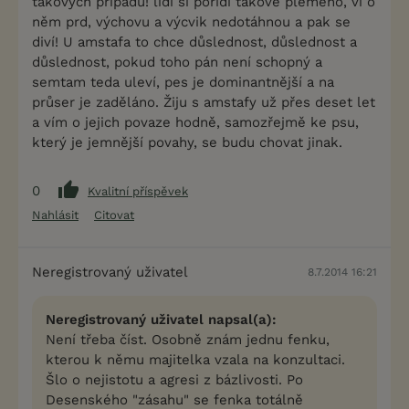
takových případů! lidi si pořídí takové plemeno, ví o
něm prd, výchovu a výcvik nedotáhnou a pak se
diví! U amstafa to chce důslednost, důslednost a
důslednost, pokud toho pán není schopný a
semtam teda uleví, pes je dominantnější a na
průser je zaděláno. Žiju s amstafy už přes deset let
a vím o jejich povaze hodně, samozřejmě ke psu,
který je jemnější povahy, se budu chovat jinak.
0
Kvalitní příspěvek
Nahlásit
Citovat
Neregistrovaný uživatel
8.7.2014 16:21
Neregistrovaný uživatel napsal(a):
Není třeba číst. Osobně znám jednu fenku,
kterou k němu majitelka vzala na konzultaci.
Šlo o nejistotu a agresi z bázlivosti. Po
Desenského "zásahu" se fenka totálně