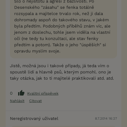
Šlo o nejistotu a agresi z bázlivosti. Po
Desenského "zásahu" se fenka totálně
rozsypala a majitelce trvalo rok, než ji dala
dohromady aspoň do takového stavu, v jakém
byla předtím. Podobných příběhů znám víc, ale
jenom z doslechu, tohle jsem viděla na vlastní
oči (ne tedy tu konzultaci, ale stav fenky
předtím a potom). Takže o jeho "úspěších" si
opravdu myslím svoje.
Jistě, možná jsou i takové případy, já teda vím o
spoustě lidí a hlavně psů, kterým pomohl. ono je
taky otázka, jak to ti majitelé praktikovali atd. atd.
0
Kvalitní příspěvek
Nahlásit
Citovat
Neregistrovaný uživatel
8.7.2014 16:27