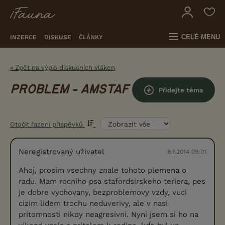
CELÉ MENU
INZERCE
DISKUSE
ČLÁNKY
« Zpět na výpis diskusních vláken
PROBLEM - AMSTAF
Přidejte téma
Otočit řazení příspěvků
Neregistrovaný uživatel
8.7.2014 09:01
Ahoj, prosim vsechny znale tohoto plemena o
radu. Mam rocniho psa stafordsirskeho teriera, pes
je dobre vychovany, bezproblemovy vzdy, vuci
cizim lidem trochu neduverivy, ale v nasi
pritomnosti nikdy neagresivni. Nyni jsem si ho na