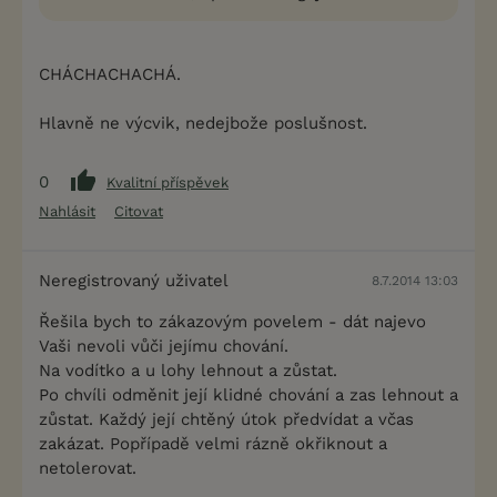
CHÁCHACHACHÁ.
Hlavně ne výcvik, nedejbože poslušnost.
0
Kvalitní příspěvek
Nahlásit
Citovat
Neregistrovaný uživatel
8.7.2014 13:03
Řešila bych to zákazovým povelem - dát najevo
Vaši nevoli vůči jejímu chování.
Na vodítko a u lohy lehnout a zůstat.
Po chvíli odměnit její klidné chování a zas lehnout a
zůstat. Každý její chtěný útok předvídat a včas
zakázat. Popřípadě velmi rázně okřiknout a
netolerovat.