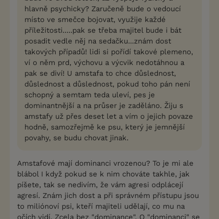
hlavně psychicky? Zaručeně bude o vedoucí
místo ve smečce bojovat, využije každé
příležitosti.....pak se třeba majitel bude i bát
posadit vedle něj na sedačku...znám dost
takových případů! lidi si pořídí takové plemeno,
ví o něm prd, výchovu a výcvik nedotáhnou a
pak se diví! U amstafa to chce důslednost,
důslednost a důslednost, pokud toho pán není
schopný a semtam teda uleví, pes je
dominantnější a na průser je zaděláno. Žiju s
amstafy už přes deset let a vím o jejich povaze
hodně, samozřejmě ke psu, který je jemnější
povahy, se budu chovat jinak.
Amstafové mají dominanci vrozenou? To je mi ale
blábol I když pokud se k nim chováte takhle, jak
píšete, tak se nedivím, že vám agresi odplácejí
agresí. Znám jich dost a při správném přístupu jsou
to miliónoví psi, kteří majiteli udělají, co mu na
očích vidí. Zcela bez "dominance". O "dominanci" se