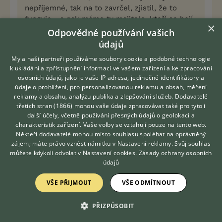
nepříjemné, tak na to zavrčel, zjistil, že to
funguje... a pak máme ty majitele, kteří se bojí
×
sednout vedle vlastního psa na sedačku.
Odpovědné používání vašich
Přitom není nic jednoduššího, než psa naučit,
údajů
že když se blížím k sedačce, má se
My a naši partneři používáme soubory cookie a podobné technologie
automaticky uklidit na místo. Jednoduché,
k ukládání a zpřístupnění informací ve vašem zařízení a ke zpracování
naprosto bez jakéhokoliv povalování či nátlaku,
osobních údajů, jako je vaše IP adresa, jedinečné identifikátory a
spokojený je nejen pán, ale i pes, protože ví, co
údaje o prohlížení, pro personalizovanou reklamu a obsah, měření
se od něj chce.
reklamy a obsahu, analýzu publika a zlepšování služeb.
Dodavatelé
třetích stran (1866)
mohou vaše údaje zpracovávat také pro tyto i
Hledáte zvířecího kamaráda?
další účely, včetně používání přesných údajů o geolokaci a
S důsledností stoprocentně souhlasím, to bez
Zdarma vám poradí
charakteristik zařízení. Vaše volby se vztahují pouze na tento web.
debaty. Ovšem povalování na záda nemá s
VETERINÁŘ ONLINE
Někteří dodavatelé mohou místo souhlasu spoléhat na oprávněný
důsledností nic společného. Je to jen šikana a
KONZULTOVAT S
zájem; máte právo vznést námitku v
Nastavení reklamy
. Svůj souhlas
VETERINÁŘEM
úplně zbytečná agrese.
můžete kdykoli odvolat v
Nastavení cookies
.
Zásady ochrany osobních
údajů
Jistě, pokud je výchova zvládnutá, povalování na
VŠE PŘIJMOUT
VŠE ODMÍTNOUT
záda není třeba......ale tady výchova zvládnutá
není.....pes bude dospívat a bude zkoušet, to je
PŘIZPŮSOBIT
jistota. A co majitel s tím? na povel neposlechne, za
chvíli se ho bude bát i msajitel. Proto by mu měl