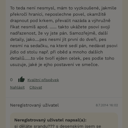
To teda není nesmysl, mám to vyzkoušené, jakmile
překročí hranici, neposlechne povel, okamžitě
drapnout pod krkem, převalit nazáda a výhružně
říkat nesmíš apod. ...... takto ukážete psovi svoji
nadřazenost, že vy jste pán. Samozřejmě, další
detaily, jako....pes nesmí jít první do dveří, pes
nesmí na sedačku, na které sedí pán, nedávat psovi
jídlo od stolu např. při oběd a mnoho dalších
detailů......to vše tvoří ejden celek, pes podle toho
usuzuje, jaké je ejho postavení ve smečce.
0
Kvalitní příspěvek
Nahlásit
Citovat
Neregistrovaný uživatel
8.7.2014 16:02
Neregistrovaný uživatel napsal(a):
si děláte srandu??? s desenským jsem se