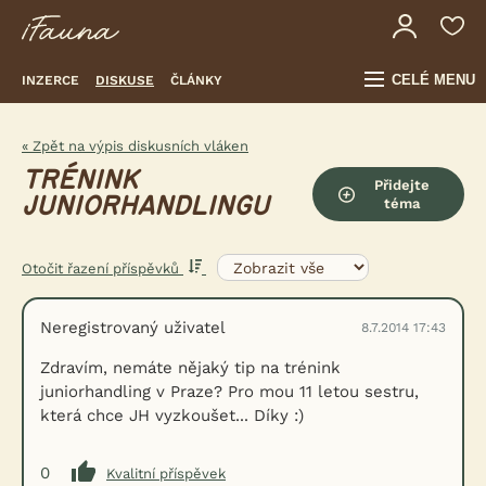
CELÉ MENU
INZERCE
DISKUSE
ČLÁNKY
« Zpět na výpis diskusních vláken
TRÉNINK
Přidejte
JUNIORHANDLINGU
téma
Otočit řazení příspěvků
Neregistrovaný uživatel
8.7.2014 17:43
Zdravím, nemáte nějaký tip na trénink
juniorhandling v Praze? Pro mou 11 letou sestru,
která chce JH vyzkoušet... Díky :)
0
Kvalitní příspěvek