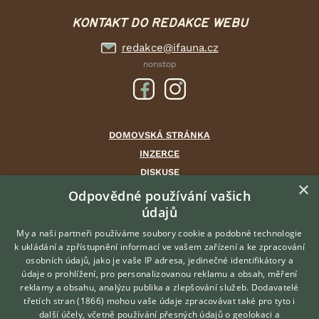
KONTAKT DO REDAKCE WEBU
redakce@ifauna.cz
nonstop
DOMOVSKÁ STRÁNKA
INZERCE
DISKUSE
×
ČLÁNKY
Odpovědné používání vašich
CHOVATELSKÉ STANICE
údajů
ATLAS
My a naši partneři používáme soubory cookie a podobné technologie
VÝBĚR VHODNÉHO PLEMENE
k ukládání a zpřístupnění informací ve vašem zařízení a ke zpracování
osobních údajů, jako je vaše IP adresa, jedinečné identifikátory a
údaje o prohlížení, pro personalizovanou reklamu a obsah, měření
O nás
reklamy a obsahu, analýzu publika a zlepšování služeb.
Dodavatelé
třetích stran (1866)
mohou vaše údaje zpracovávat také pro tyto i
Kontakt
Hledáte zvířecího kamaráda?
další účely, včetně používání přesných údajů o geolokaci a
Zdarma vám poradí