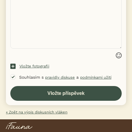
Vložte fotografii
Souhlasím s
a
pravidly diskuse
podmínkami užití
« Zpět na výpis diskusních vláken