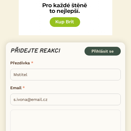
PŘIDEJTE REAKCI
Přihlásit se
Přezdívka
Email