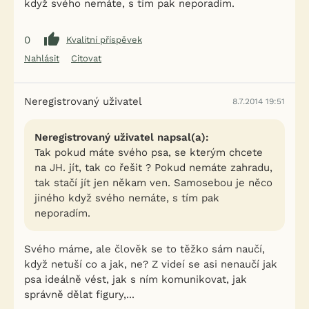
když svého nemáte, s tím pak neporadím.
0
Kvalitní příspěvek
Nahlásit
Citovat
Neregistrovaný uživatel
8.7.2014 19:51
Neregistrovaný uživatel napsal(a):
Tak pokud máte svého psa, se kterým chcete
na JH. jít, tak co řešit ? Pokud nemáte zahradu,
tak stačí jít jen někam ven. Samosebou je něco
jiného když svého nemáte, s tím pak
neporadím.
Svého máme, ale člověk se to těžko sám naučí,
když netuší co a jak, ne? Z videí se asi nenaučí jak
psa ideálně vést, jak s ním komunikovat, jak
správně dělat figury,...