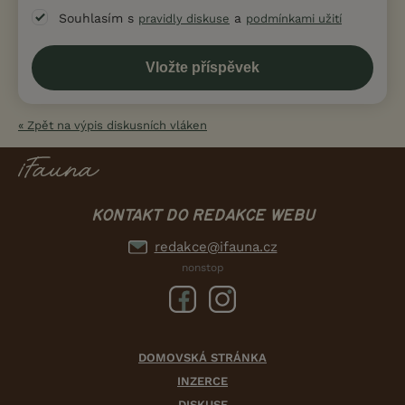
Souhlasím s
a
pravidly diskuse
podmínkami užití
« Zpět na výpis diskusních vláken
KONTAKT DO REDAKCE WEBU
redakce@ifauna.cz
nonstop
DOMOVSKÁ STRÁNKA
INZERCE
DISKUSE