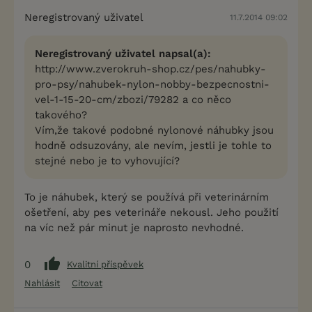
Neregistrovaný uživatel
11.7.2014 09:02
Neregistrovaný uživatel napsal(a):
http://www.zverokruh-shop.cz/pes/nahubky-
pro-psy/nahubek-nylon-nobby-bezpecnostni-
vel-1-15-20-cm/zbozi/79282 a co něco
takového?
Vím,že takové podobné nylonové náhubky jsou
hodně odsuzovány, ale nevím, jestli je tohle to
stejné nebo je to vyhovující?
To je náhubek, který se používá při veterinárním
ošetření, aby pes veterináře nekousl. Jeho použití
na víc než pár minut je naprosto nevhodné.
0
Kvalitní příspěvek
Nahlásit
Citovat