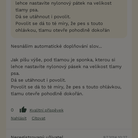
lehce nastavíte nylonový pátek na velikost
tlamy psa.
Dá se utáhnout i povolit.
Povolit se dá to té míry, že pes s touto
ohlávkou, tlamu otevře pohodlně dokořán
Nesnášim automatické doplňování slov...
Jak píšu výše, pod tlamou je sponka, kterou si
lehce nastavíte nylonový pásek na velikost tlamy
psa.
Dá se utáhnout i povolit.
Povolit se dá to té míry, že pes s touto ohlávkou,
tlamu otevře pohodlně dokořán.
0
Kvalitní příspěvek
Nahlásit
Citovat
Neregistrovaný uživatel
9.7.2014 10:27