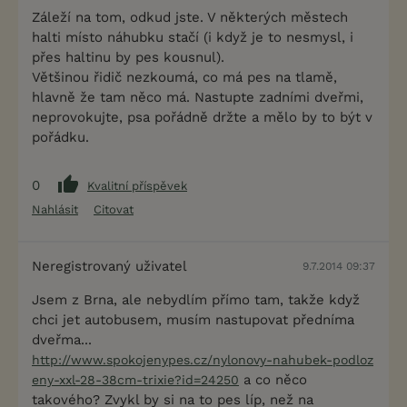
Záleží na tom, odkud jste. V některých městech
halti místo náhubku stačí (i když je to nesmysl, i
přes haltinu by pes kousnul).
Většinou řidič nezkoumá, co má pes na tlamě,
hlavně že tam něco má. Nastupte zadními dveřmi,
neprovokujte, psa pořádně držte a mělo by to být v
pořádku.
0
Kvalitní příspěvek
Nahlásit
Citovat
Neregistrovaný uživatel
9.7.2014 09:37
Jsem z Brna, ale nebydlím přímo tam, takže když
chci jet autobusem, musím nastupovat předníma
dveřma...
http://www.spokojenypes.cz/nylonovy-nahubek-podloz
a co něco
eny-xxl-28-38cm-trixie?id=24250
takového? Zvykl by si na to pes líp, než na