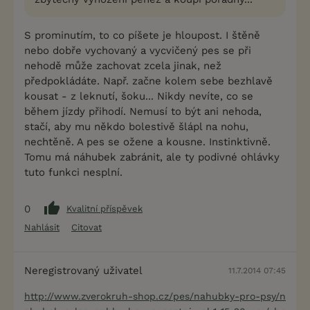
S prominutím, to co píšete je hloupost. I štěně
nebo dobře vychovaný a vycvičený pes se při
nehodě může zachovat zcela jinak, než
předpokládáte. Např. začne kolem sebe bezhlavě
kousat - z leknutí, šoku... Nikdy nevíte, co se
během jízdy přihodí. Nemusí to být ani nehoda,
stačí, aby mu někdo bolestivě šlápl na nohu,
nechtěně. A pes se ožene a kousne. Instinktivně.
Tomu má náhubek zabránit, ale ty podivné ohlávky
tuto funkci nesplní.
0
Kvalitní příspěvek
Nahlásit
Citovat
Neregistrovaný uživatel
11.7.2014 07:45
http://www.zverokruh-shop.cz/pes/nahubky-pro-psy/n