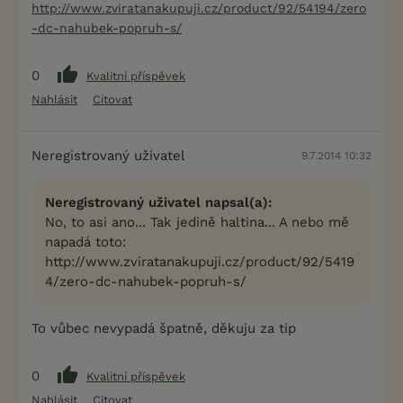
http://www.zviratanakupuji.cz/product/92/54194/zero
-dc-nahubek-popruh-s/
0
Kvalitní příspěvek
Nahlásit
Citovat
Neregistrovaný uživatel
9.7.2014 10:32
Neregistrovaný uživatel napsal(a):
No, to asi ano... Tak jedině haltina... A nebo mě
napadá toto:
http://www.zviratanakupuji.cz/product/92/5419
4/zero-dc-nahubek-popruh-s/
To vůbec nevypadá špatně, děkuju za tip
0
Kvalitní příspěvek
Nahlásit
Citovat