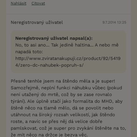
Nahlásit
Citovat
Neregistrovaný uživatel
9.7.2014 13:25
Neregistrovaný uživatel napsal(a):
No, to asi ano... Tak jedině haltina... A nebo mě
napadá toto:
http://www.zviratanakupuji.cz/product/92/5419
4/zero-dc-nahubek-popruh-s/
Přesně tenhle jsem na štěndo měla a je super!
Samozřejmě, neplní funkci náhubku vůbec (pokud
není utažený do mrtě, což by se zase rovnalo
týrání). Ale úplně stačí jako formalita do MHD, aby
štěně něco na tlamě mělo, dá se povolit nebo
utáhnout na široký rozsah velikostí, jak štěndo
roste, a navíc se přes něj dá velice dobře
pamlskovat, což je super pro zvykání štěněte na to,
že mít něco na držce je bezva věc.