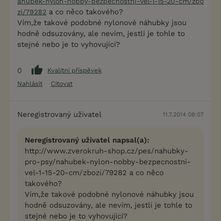
ahubek-nylon-nobby-bezpecnostni-vel-1-15-20-cm/zbo
a co něco takového?
zi/79282
Vím,že takové podobné nylonové náhubky jsou
hodně odsuzovány, ale nevím, jestli je tohle to
stejné nebo je to vyhovující?
0
Kvalitní příspěvek
Nahlásit
Citovat
Neregistrovaný uživatel
11.7.2014 08:07
Neregistrovaný uživatel napsal(a):
http://www.zverokruh-shop.cz/pes/nahubky-
pro-psy/nahubek-nylon-nobby-bezpecnostni-
vel-1-15-20-cm/zbozi/79282 a co něco
takového?
Vím,že takové podobné nylonové náhubky jsou
hodně odsuzovány, ale nevím, jestli je tohle to
stejné nebo je to vyhovující?