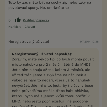
Toto by zas mělo být na suchý zip nebo taky na
povolovací spony. No, omrkněte to
0
Kvalitní příspěvek
Nahlásit
Citovat
Neregistrovaný uživatel
9.7.2014 10:38
Neregistrovaný uživatel napsal(a):
Zdravím, máte někdo tip, co bych mohla použít
místo náhubku pro 2 měsíční štěně do MHD?
Jet s ním plánuju až tak kolem 3 měsíců, ale
už teď trénujeme a zvykáme na náhubek a
vůbec se nám to nedaří, včera už to náhubek
nevydržel. Jde mi o to, jestli by řidičovi v buse
nebo průvodčímu stačila třeba halti ohlávka,
kterou bych měla jenom kvůli tomu přežití v
MHD, nebo jestli popř. existují jiné podobné
pomůcky? Díky za rozumné a slušné odpovědi