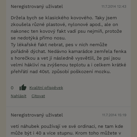
Neregistrovaný uživatel
11.7.2014 12:43
Držela bych se klasického kovového. Taky jsem
zkoušela různé plastové, nylonové apod., ale on
nakonec ten kovový fakt vadí psu nejmíň, protože
se nedotýká přímo nosu.
Ty lékařské fakt nebrat, pes v nich nemůže
pořádně dýchat. Nedávno kamarádce zemřela fenka
s horečkou a vet jí následně vysvětlil, že psi jsou
velmi hákliví na zvýšenou teplotu a i celkem krátké
přehřátí nad 40st. způsobí poškození mozku.
0
Kvalitní příspěvek
Nahlásit
Citovat
Neregistrovaný uživatel
11.7.2014 15:19
veti náhubek používají ve své ordinaci, ne tam kde
může být i 40 a více stupnu. Krom toho můžete v