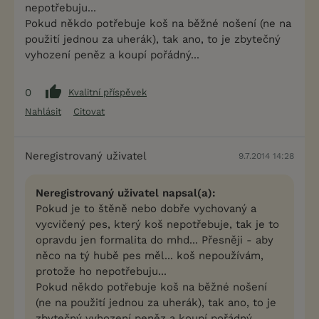
nepotřebuju...
Pokud někdo potřebuje koš na běžné nošení (ne na
použití jednou za uherák), tak ano, to je zbytečný
vyhození peněz a koupí pořádný...
0
Kvalitní příspěvek
Nahlásit
Citovat
Neregistrovaný uživatel
9.7.2014 14:28
Neregistrovaný uživatel napsal(a):
Pokud je to štěně nebo dobře vychovaný a
vycvičený pes, který koš nepotřebuje, tak je to
opravdu jen formalita do mhd... Přesněji - aby
něco na tý hubě pes měl... koš nepoužívám,
protože ho nepotřebuju...
Pokud někdo potřebuje koš na běžné nošení
(ne na použití jednou za uherák), tak ano, to je
zbytečný vyhození peněz a koupí pořádný...