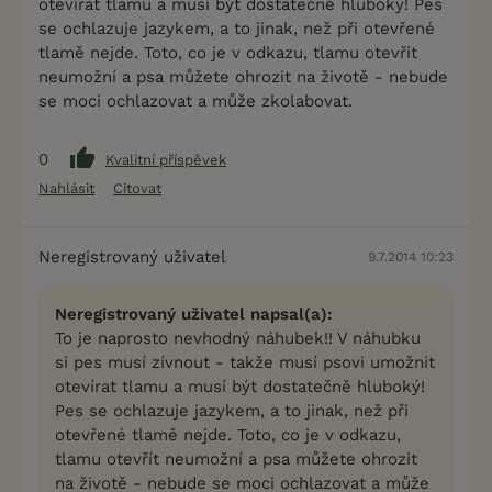
otevírat tlamu a musí být dostatečně hluboký! Pes
se ochlazuje jazykem, a to jinak, než při otevřené
tlamě nejde. Toto, co je v odkazu, tlamu otevřít
neumožní a psa můžete ohrozit na životě - nebude
se moci ochlazovat a může zkolabovat.
0
Kvalitní příspěvek
Nahlásit
Citovat
Neregistrovaný uživatel
9.7.2014 10:23
Neregistrovaný uživatel napsal(a):
To je naprosto nevhodný náhubek!! V náhubku
si pes musí zívnout - takže musí psovi umožnit
otevírat tlamu a musí být dostatečně hluboký!
Pes se ochlazuje jazykem, a to jinak, než při
otevřené tlamě nejde. Toto, co je v odkazu,
tlamu otevřít neumožní a psa můžete ohrozit
na životě - nebude se moci ochlazovat a může