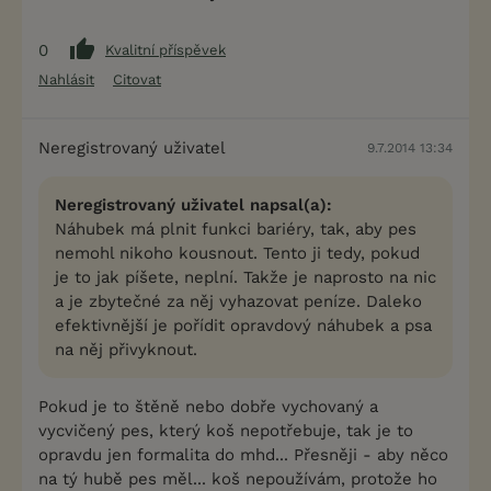
0
Kvalitní příspěvek
Nahlásit
Citovat
Neregistrovaný uživatel
9.7.2014 13:34
Neregistrovaný uživatel napsal(a):
Náhubek má plnit funkci bariéry, tak, aby pes
nemohl nikoho kousnout. Tento ji tedy, pokud
je to jak píšete, neplní. Takže je naprosto na nic
a je zbytečné za něj vyhazovat peníze. Daleko
efektivnější je pořídit opravdový náhubek a psa
na něj přivyknout.
Pokud je to štěně nebo dobře vychovaný a
vycvičený pes, který koš nepotřebuje, tak je to
opravdu jen formalita do mhd... Přesněji - aby něco
na tý hubě pes měl... koš nepoužívám, protože ho