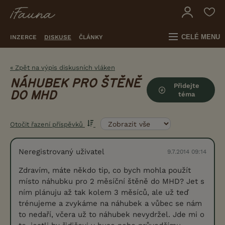
CELÉ MENU
INZERCE
DISKUSE
ČLÁNKY
« Zpět na výpis diskusních vláken
NÁHUBEK PRO ŠTĚNĚ
Přidejte
DO MHD
téma
Otočit řazení příspěvků
Neregistrovaný uživatel
9.7.2014 09:14
Zdravím, máte někdo tip, co bych mohla použít
místo náhubku pro 2 měsíční štěně do MHD? Jet s
ním plánuju až tak kolem 3 měsíců, ale už teď
trénujeme a zvykáme na náhubek a vůbec se nám
to nedaří, včera už to náhubek nevydržel. Jde mi o