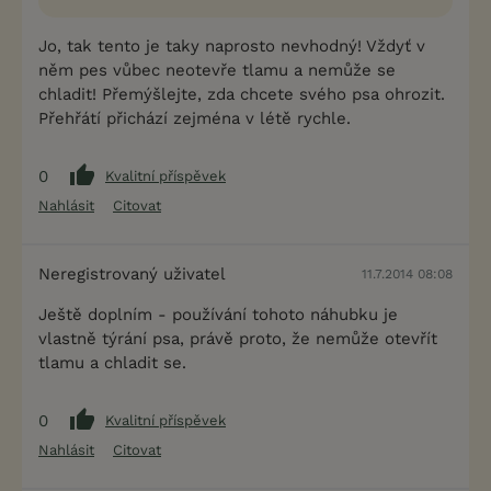
Jo, tak tento je taky naprosto nevhodný! Vždyť v
něm pes vůbec neotevře tlamu a nemůže se
chladit! Přemýšlejte, zda chcete svého psa ohrozit.
Přehřátí přichází zejména v létě rychle.
0
Kvalitní příspěvek
Nahlásit
Citovat
Neregistrovaný uživatel
11.7.2014 08:08
Ještě doplním - používání tohoto náhubku je
vlastně týrání psa, právě proto, že nemůže otevřít
tlamu a chladit se.
0
Kvalitní příspěvek
Nahlásit
Citovat