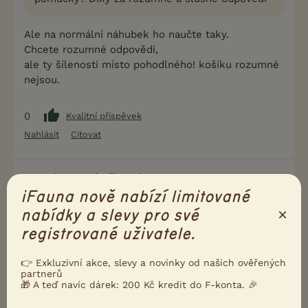
Ale na normální náhubek ho naučte taky.
Chcete rozumné odpovědi,
ale ty šílenosti místo pohodlného! košíku rozumné
nejsou.
0
Kvalitní příspěvek
Nahlásit
Citovat
Neregistrovaný uživatel
9.7.2014 11:16
iFauna nově nabízí limitované
Pozor, v Brně jsou měštáci na náhubek zaměření. V
×
nabídky a slevy pro své
opačném případě hrozí pokuta.
registrované uživatele.
0
Kvalitní příspěvek
👉 Exkluzivní akce, slevy a novinky od našich ověřených
Nahlásit
Citovat
partnerů
🎁 A teď navíc dárek: 200 Kč kredit do F-konta. 🎉