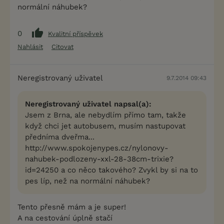
normální náhubek?
0
Kvalitní příspěvek
Nahlásit
Citovat
Neregistrovaný uživatel
9.7.2014 09:43
Neregistrovaný uživatel napsal(a):
Jsem z Brna, ale nebydlím přímo tam, takže
když chci jet autobusem, musím nastupovat
předníma dveřma...
http://www.spokojenypes.cz/nylonovy-
nahubek-podlozeny-xxl-28-38cm-trixie?
id=24250 a co něco takového? Zvykl by si na to
pes líp, než na normální náhubek?
Tento přesně mám a je super!
A na cestování úplně stačí