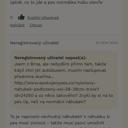
úplně, co to jde a pes normálka hubu otevře
0
Kvalitní příspěvek
Nahlásit
Citovat
Neregistrovaný uživatel
9.7.2014 10:20
Neregistrovaný uživatel napsal(a):
Jsem z Brna, ale nebydlím přímo tam, takže
když chci jet autobusem, musím nastupovat
předníma dveřma...
http://www.spokojenypes.cz/nylonovy-
nahubek-podlozeny-xxl-28-38cm-trixie?
id=24250 a co něco takového? Zvykl by si na to
pes líp, než na normální náhubek?
To je naprosto nevhodný náhubek!! V náhubku si
pes musí zívnout - takže musí psovi umožnit