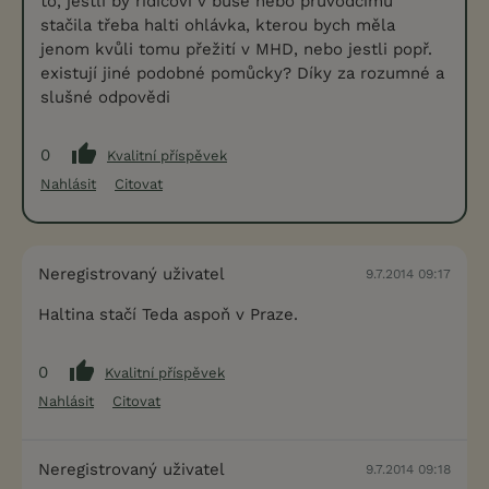
to, jestli by řidičovi v buse nebo průvodčímu
stačila třeba halti ohlávka, kterou bych měla
jenom kvůli tomu přežití v MHD, nebo jestli popř.
existují jiné podobné pomůcky? Díky za rozumné a
slušné odpovědi
0
Kvalitní příspěvek
Nahlásit
Citovat
Neregistrovaný uživatel
9.7.2014 09:17
Haltina stačí Teda aspoň v Praze.
0
Kvalitní příspěvek
Nahlásit
Citovat
Neregistrovaný uživatel
9.7.2014 09:18