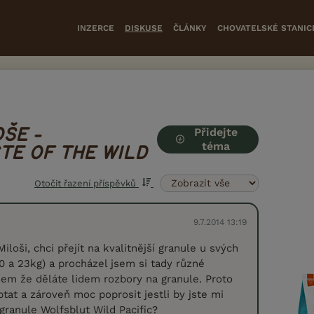
INZERCE
DISKUSE
ČLÁNKY
CHOVATELSKÉ STANIC
Přidejte
ŠE -
téma
TE OF THE WILD
Otočit řazení příspěvků
9.7.2014 13:19
loši, chci přejít na kvalitnější granule u svých
0 a 23kg) a procházel jsem si tady různé
jsem že děláte lidem rozbory na granule. Proto
tat a zároveň moc poprosit jestli by jste mi
granule Wolfsblut Wild Pacific?