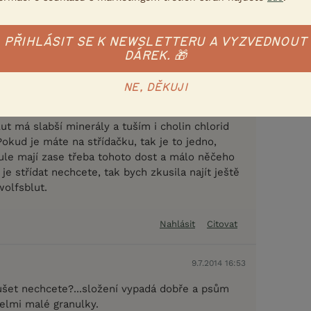
PŘIHLÁSIT SE K NEWSLETTERU A VYZVEDNOUT
DÁREK. 🎁
Nahlásit
Citovat
NE, DĚKUJI
9.7.2014 16:05
ut má slabší minerály a tuším i cholin chlorid
okud je máte na střídačku, tak je to jedno,
nule mají zase třeba tohoto dost a málo něčeho
 je střídat nechcete, tak bych zkusila najít ještě
wolfsblut.
Nahlásit
Citovat
9.7.2014 16:53
et nechcete?...složení vypadá dobře a psům
velmi malé granulky.