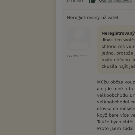
0
hlasů
Kvalitní příspěvek
Neregistrovaný uživatel
Neregistrovaný
Jinak ten wolfs
chlorid má velm
jedno, protože 
XXX.XXX.31.118
málo něčeho ji
zkusila najít j
Můžu občas koupit
ale jde mně o to
velkoobchodu a m
velkoobchodní cen
stovka se měsíčně
když bere více v
Takže bych chtěl 
Proto jsem žádal