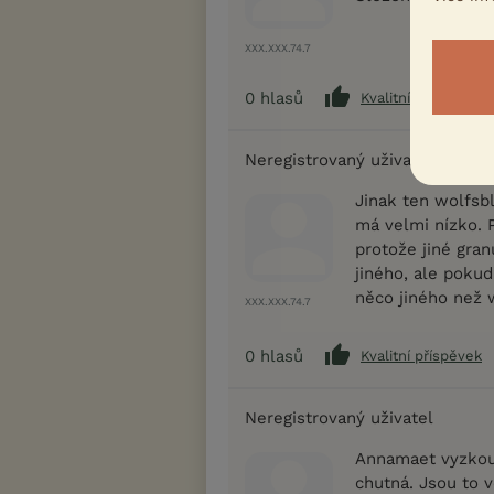
XXX.XXX.74.7
0
hlasů
Kvalitní příspěvek
Neregistrovaný uživatel
Jinak ten wolfsbl
má velmi nízko. P
protože jiné gra
jiného, ale pokud
něco jiného než 
XXX.XXX.74.7
0
hlasů
Kvalitní příspěvek
Neregistrovaný uživatel
Annamaet vyzkouš
chutná. Jsou to 