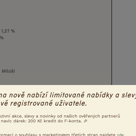
 1,27 %
 %
 Miloši
Nahlásit
Citovat
na nově nabízí limitované nabídky a slev
vé registrované uživatele.
9.7.2014 15:59
uzivní akce, slevy a novinky od našich ověřených partnerů
 navíc dárek: 200 Kč kredit do F-konta. 🎉
, ale vím, že dělal rozbor Acana Pacifica X Taste
ic stream a vyhrála jednoznačně Acana Pacifica.
du výborné, bohužel mému psovi nesedla.
formací o souhlasu s marketingem třetích stran najdete
.
zde