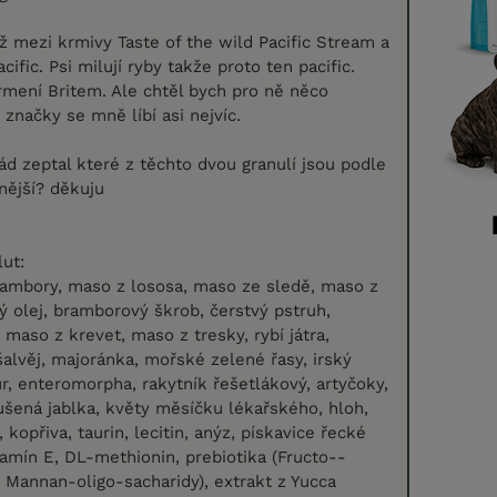
iž mezi krmivy Taste of the wild Pacific Stream a
cific. Psi milují ryby takže proto ten pacific.
rmení Britem. Ale chtěl bych pro ně něco
 značky se mně líbí asi nejvíc.
ád zeptal které z těchto dvou granulí jsou podle
tnější? děkuju
lut:
rambory, maso z lososa, maso ze sledě, maso z
ý olej, bramborový škrob, čerstvý pstruh,
, maso z krevet, maso z tresky, rybí játra,
šalvěj, majoránka, mořské zelené řasy, irský
, enteromorpha, rakytník řešetlákový, artyčoky,
sušená jablka, květy měsíčku lékařského, hloh,
 kopřiva, taurin, lecitin, anýz, pískavice řecké
tamín E, DL-methionin, prebiotika (Fructo--
a Mannan-oligo-sacharidy), extrakt z Yucca