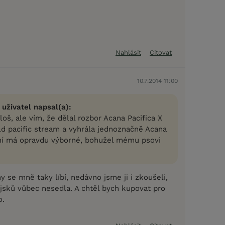
Nahlásit
Citovat
10.7.2014 11:00
 uživatel napsal(a):
oš, ale vím, že dělal rozbor Acana Pacifica X
ld pacific stream a vyhrála jednoznačně Acana
ení má opravdu výborné, bohužel mému psovi
y se mně taky líbí, nedávno jsme ji i zkoušeli,
jsků vůbec nesedla. A chtěl bych kupovat pro
o.