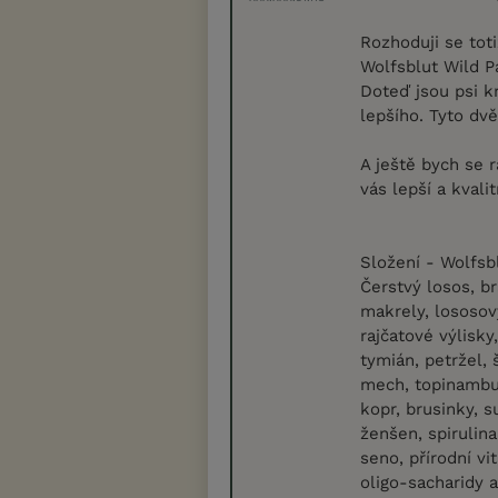
Rozhoduji se tot
Wolfsblut Wild Pa
Doteď jsou psi k
lepšího. Tyto dvě
A ještě bych se r
vás lepší a kvali
Složení - Wolfsb
Čerstvý losos, b
makrely, lososov
rajčatové výlisky
tymián, petržel, 
mech, topinambur
kopr, brusinky, 
ženšen, spirulina,
seno, přírodní vi
oligo-sacharidy 