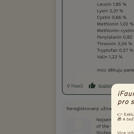
Leucin 1,85 %
Lysin 2,31 %
Cystin 0,66 %
Methionin 1,02 %
Methionin-cystin
Fenylalanin 0,92
Threonin 3,04 %
Tryptofan 0,27 %
Valin 1,23 %
moc děkuju pane
0
hlasů
Kvalitní příspěvek
iFau
pro s
Neregistrovaný uživatel
👉 Exkl
🎁 A teď
Nejsem sice Miloš
of the wild pacif
Složení má oprav
Více in