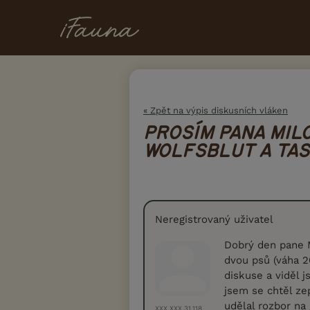
« Zpět na výpis diskusních vláken
PROSÍM PANA MILO
WOLFSBLUT A TAS
Neregistrovaný uživatel
Dobrý den pane Mi
dvou psů (váha 2
diskuse a viděl 
jsem se chtěl zep
udělal rozbor na 
XXX.XXX.31.118