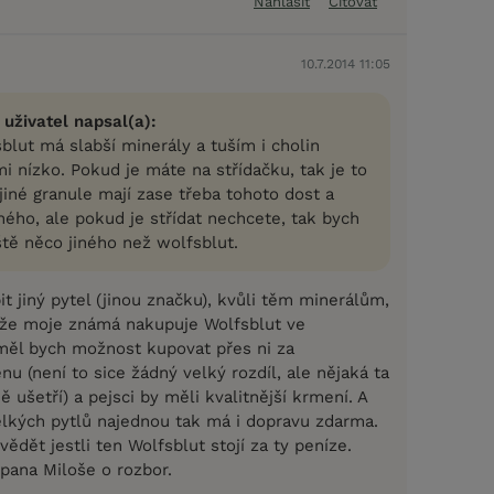
Nahlásit
Citovat
10.7.2014 11:05
 uživatel napsal(a):
blut má slabší minerály a tuším i cholin
i nízko. Pokud je máte na střídačku, tak je to
jiné granule mají zase třeba tohoto dost a
ného, ale pokud je střídat nechcete, tak bych
eště něco jiného než wolfsblut.
 jiný pytel (jinou značku), kvůli těm minerálům,
 že moje známá nakupuje Wolfsblut ve
ěl bych možnost kupovat přes ni za
u (není to sice žádný velký rozdíl, ale nějaká ta
 ušetří) a pejsci by měli kvalitnější krmení. A
elkých pytlů najednou tak má i dopravu zdarma.
vědět jestli ten Wolfsblut stojí za ty peníze.
 pana Miloše o rozbor.