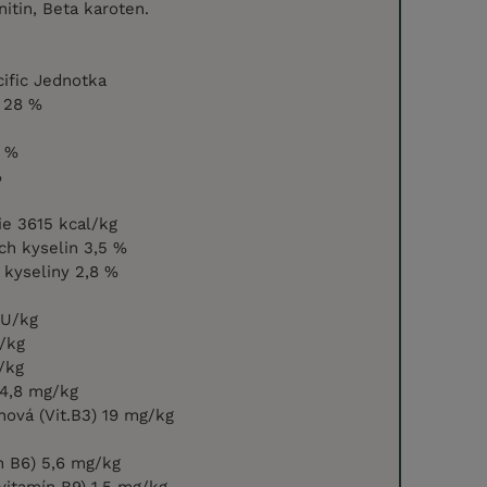
nitin, Beta karoten.
cific Jednotka
k 28 %
3 %
%
ie 3615 kcal/kg
h kyselin 3,5 %
kyseliny 2,8 %
IU/kg
/kg
/kg
14,8 mg/kg
nová (Vit.B3) 19 mg/kg
in B6) 5,6 mg/kg
(vitamín B9) 1,5 mg/kg