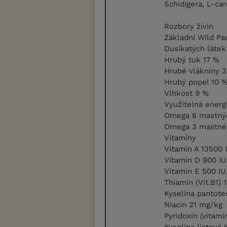
Schidigera, L-car
Rozbory živin
Základní Wild Pa
Dusíkatých láte
Hrubý tuk 17 %
Hrubé vlákniny 
Hrubý popel 10 
Vlhkost 9 %
Využitelná energ
Omega 6 mastnýc
Omega 3 mastné 
Vitamíny
Vitamin A 13500 
Vitamin D 900 IU
Vitamin E 500 IU
Thiamin (Vit.B1) 
Kyselina pantote
Niacin 21 mg/kg
Pyridoxin (vitam
Kyselina listová 