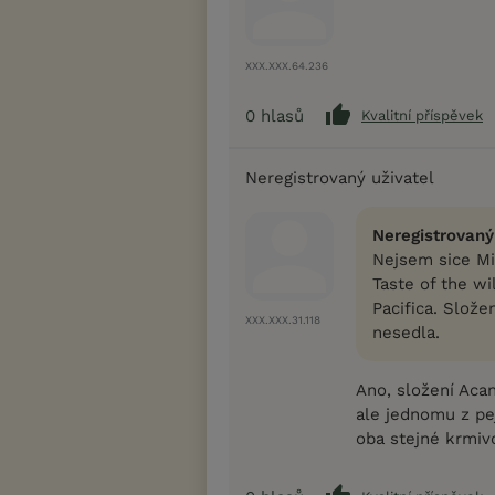
XXX.XXX.64.236
0
hlasů
Kvalitní příspěvek
Neregistrovaný uživatel
Neregistrovaný
Nejsem sice Mil
Taste of the wi
Pacifica. Slož
XXX.XXX.31.118
nesedla.
Ano, složení Acan
ale jednomu z pe
oba stejné krmiv