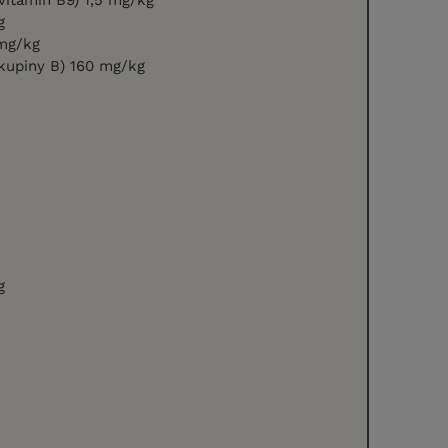
g
 mg/kg
skupiny B) 160 mg/kg
g