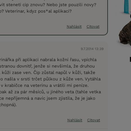
vit steneti cip znovu? Nebo jste pouzili novy?
p? Veterinar, kdyz pos*al aplikaci?
Nahlásit
Citovat
9.7.2014 13:39
rinářka při aplikaci nabrala kožní řasu, vpíchla
stranou dovnitř, jenže si nevšimla, že druhou
 kůži zase ven. Čip zůstal napůl v kůži, takže
 našla v srsti trčet půlkou z kůže ven. Vytáhla
v krabičce na veterinu a vrátili mi peníze.
ak až za pár měsíců, u jiného veta (tahle vetka
ce nepříjemná a navíc jsem zjistila, že je jako
chopná).
Nahlásit
Citovat