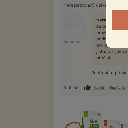
Neregistrovaný uživatel
Neregistrovaný
za první si mus
omylem nevytáhl
podíváte, jestl
XXX.XXX.106.11
tak by se neměl
jistá, tak jde 
přečíst.
Tohle dám přečíst
0
hlasů
Kvalitní příspěvek