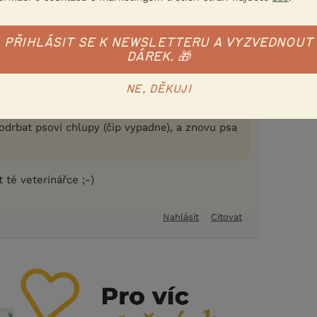
9.7.2014 14:03
PŘIHLÁSIT SE K NEWSLETTERU A VYZVEDNOUT
 uživatel napsal(a):
DÁREK. 🎁
íte při vytahování jehlu přidržet, abyste čip
a i s ní, a když už tam ty prsty máte, tak se
NE, DĚKUJI
 ten čip není venku. Pokud si na to dáte pozor,
o stát, že to přehlídnete. A pokud si nejste
prodrbat psovi chlupy (čip vypadne), a znovu psa
 té veterinářce ;-)
Nahlásit
Citovat