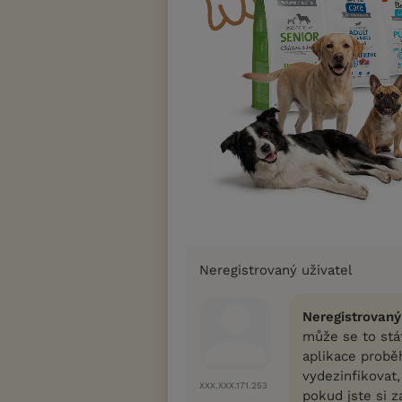
Neregistrovaný uživatel
Neregistrovaný
může se to stát
aplikace proběh
vydezinfikovat,
XXX.XXX.171.253
pokud jste si z