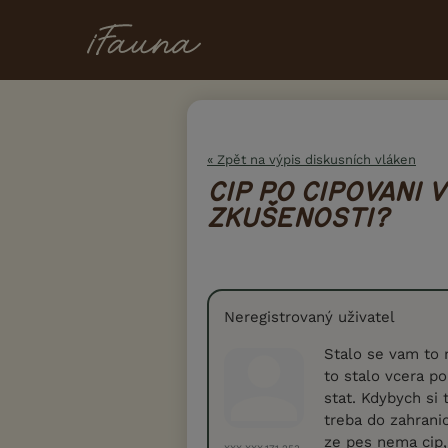
« Zpět na výpis diskusních vláken
CIP PO CIPOVANI V
ZKUŠENOSTI?
Neregistrovaný uživatel
Stalo se vam to 
to stalo vcera p
stat. Kdybych si 
treba do zahranic
ze pes nema cip,