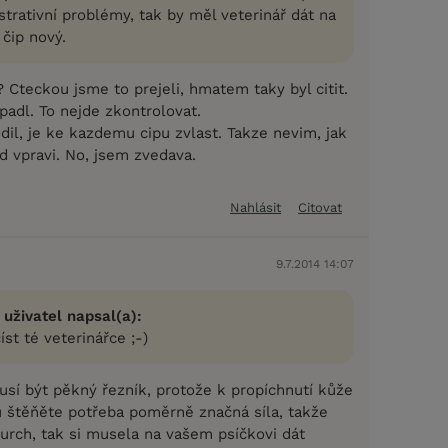
trativní problémy, tak by měl veterinář dát na
 čip nový.
 Cteckou jsme to prejeli, hmatem taky byl citit.
padl. To nejde zkontrolovat.
dil, je ke kazdemu cipu zvlast. Takze nevim, jak
d vpravi. No, jsem zvedava.
Nahlásit
Citovat
9.7.2014 14:07
 uživatel napsal(a):
st té veterinářce ;-)
usí být pěkný řezník, protože k propíchnutí kůže
 u štěňěte potřeba poměrně značná síla, takže
 durch, tak si musela na vašem psíčkovi dát