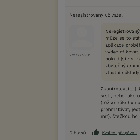
Neregistrovaný uživatel
Neregistrovaný
může se to stát
aplikace proběh
vydezinfikovat,
XXX.XXX.106.11
pokud jste si z
zbytečný aminis
vlastní náklady
Zkontrolovat... 
srsti, nebo jako 
(těžko někoho na
prohmatávat, jes
mít), čtečkou ho 
0
hlasů
Kvalitní příspěvek