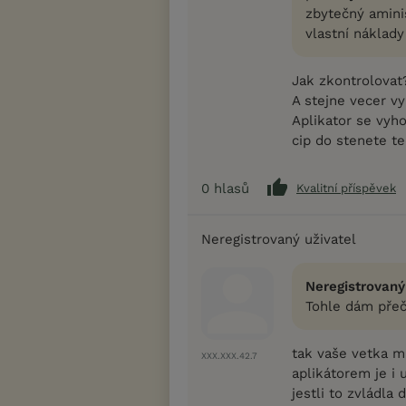
zbytečný aminis
vlastní náklady
Jak zkontrolovat?
A stejne vecer vy
Aplikator se vyho
cip do stenete te
0
hlasů
Kvalitní příspěvek
Neregistrovaný uživatel
Neregistrovaný
Tohle dám přečí
tak vaše vetka m
XXX.XXX.42.7
aplikátorem je i
jestli to zvládla