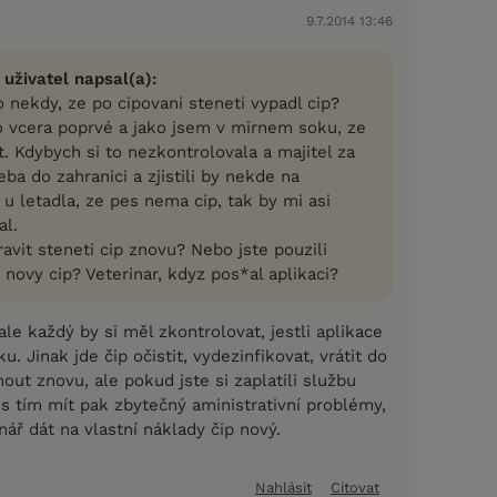
9.7.2014 13:46
 uživatel napsal(a):
 nekdy, ze po cipovani steneti vypadl cip?
o vcera poprvé a jako jsem v mirnem soku, ze
. Kdybych si to nezkontrolovala a majitel za
eba do zahranici a zjistili by nekde na
 u letadla, ze pes nema cip, tak by mi asi
al.
ravit steneti cip znovu? Nebo jste pouzili
 novy cip? Veterinar, kdyz pos*al aplikaci?
ale každý by si měl zkontrolovat, jestli aplikace
. Jinak jde čip očistit, vydezinfikovat, vrátit do
nout znovu, ale pokud jste si zaplatili službu
s tím mít pak zbytečný aministrativní problémy,
nář dát na vlastní náklady čip nový.
Nahlásit
Citovat