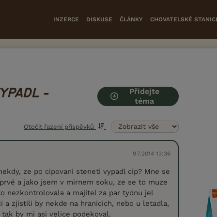
INZERCE
DISKUSE
ČLÁNKY
CHOVATELSKÉ STANIC
Přidejte
YPADL -
téma
Otočit řazení příspěvků
9.7.2014 13:36
nekdy, ze po cipovani steneti vypadl cip? Mne se
oprvé a jako jsem v mirnem soku, ze se to muze
to nezkontrolovala a majitel za par tydnu jel
i a zjistili by nekde na hranicich, nebo u letadla,
 tak by mi asi velice podekoval.