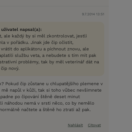
9.7.2014 13:51
 uživatel napsal(a):
, ale každý by si měl zkontrolovat, jestli
la v pořádku. Jinak jde čip očistit,
 vrátit do aplikátoru a píchnout znovu, ale
aplatili službu veta, a nebudete s tím mít pak
trativní problémy, tak by měl veterinář dát na
 čip nový.
jak? Pokud čip zůstane u chlupatějšího plemene v
u mě napůl v kůži, tak si toho vůbec nevšimnete
padne po čipování štěně deset minut
tli náhodou nemá v srsti něco, co by nemělo
normálně načtete a štěně ho ztratí až pak.
Nahlásit
Citovat