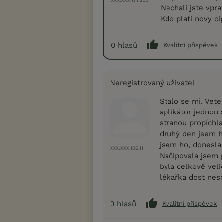
XXX.XXX.171.253
Nechali jste vpra
Kdo plati novy ci
0
hlasů
Kvalitní příspěvek
Neregistrovaný uživatel
Stalo se mi. Vete
aplikátor jednou 
stranou propíchla
druhý den jsem ho
jsem ho, donesla 
XXX.XXX.106.11
Načipovala jsem p
byla celkově veli
lékařka dost nes
0
hlasů
Kvalitní příspěvek