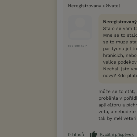
Neregistrovaný uživatel
Neregistrovaný
Stalo se vam to
Mne se to stal
se to muze stat
XXX.XXX.42.7
par tydnu jel tr
hranicich, nebo
velice podekov
Nechali jste vp
novy? Kdo plati
může se to stát, 
proběhla v pořádku
aplikátoru a pích
veta, a nebudete 
tak by měl veteri
0
hlasů
Kvalitní příspěvek