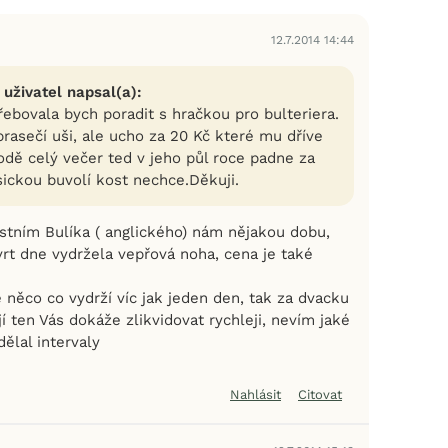
12.7.2014 14:44
 uživatel napsal(a):
ebovala bych poradit s hračkou pro bulteriera.
rasečí uši, ale ucho za 20 Kč které mu dříve
odě celý večer ted v jeho půl roce padne za
sickou buvolí kost nechce.Děkuji.
astním Bulíka ( anglického) nám nějakou dobu,
vrt dne vydržela vepřová noha, cena je také
 něco co vydrží víc jak jeden den, tak za dvacku
í ten Vás dokáže zlikvidovat rychleji, nevím jaké
dělal intervaly
Nahlásit
Citovat