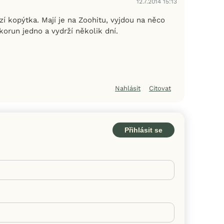
12.7.2014 15:13
í kopýtka. Mají je na Zoohitu, vyjdou na něco
orun jedno a vydrží několik dní.
Nahlásit
Citovat
Přihlásit se