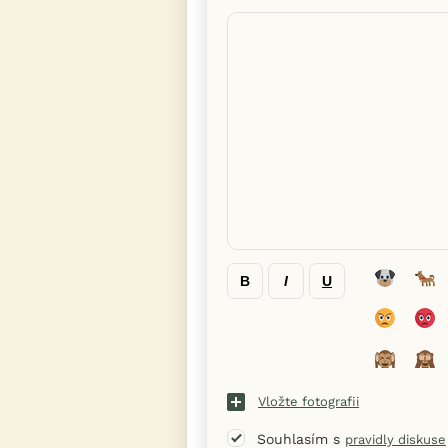
B
I
U
Vložte fotografii
Souhlasím s
pravidly diskuse