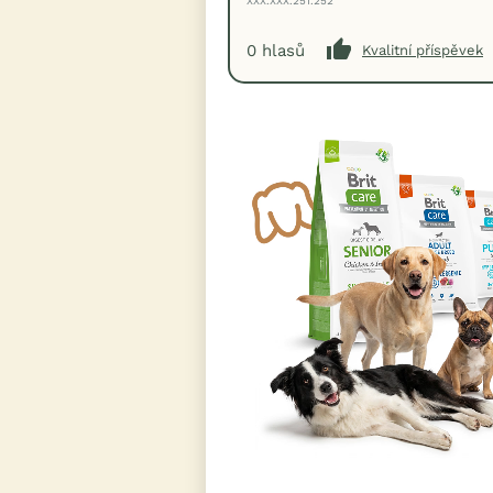
XXX.XXX.251.252
0
hlasů
Kvalitní příspěvek