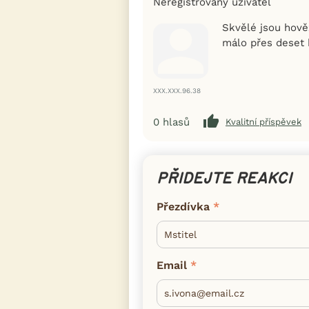
Neregistrovaný uživatel
Skvělé jsou hověz
málo přes deset k
XXX.XXX.96.38
0
hlasů
Kvalitní příspěvek
PŘIDEJTE REAKCI
Přezdívka
Email