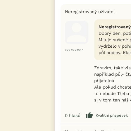
Neregistrovaný uživatel
Neregistrovaný
Dobrý den, potř
Miluje sušené p
vydrželo v poh
XXX.XXX.153.1
půl hodiny. Kla
Zdravím, také vl
například půl- čt
přijatelná
Ale pokud chcete
to nebude Třeba j
si v tom ten náš 
0
hlasů
Kvalitní příspěvek