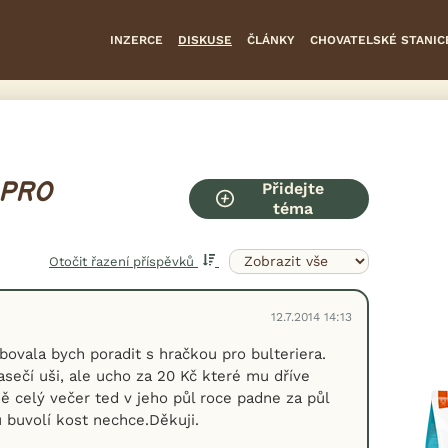
INZERCE
DISKUSE
ČLÁNKY
CHOVATELSKÉ STANIC
Přidejte
 PRO
téma
Otočit řazení příspěvků
12.7.2014 14:13
bovala bych poradit s hračkou pro bulteriera.
asečí uši, ale ucho za 20 Kč které mu dříve
ě celý večer ted v jeho půl roce padne za půl
u buvolí kost nechce.Děkuji.