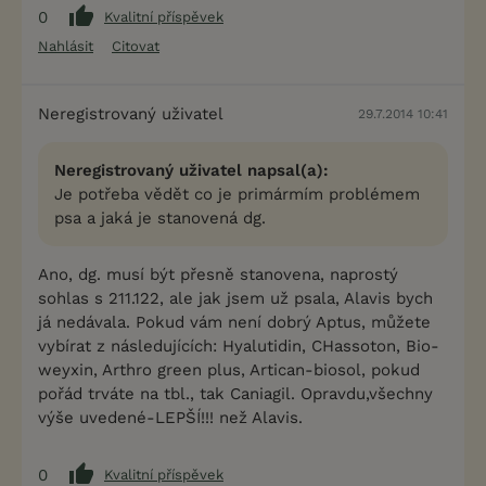
0
Kvalitní příspěvek
Nahlásit
Citovat
Neregistrovaný uživatel
29.7.2014 10:41
Neregistrovaný uživatel napsal(a):
Je potřeba vědět co je primármím problémem
psa a jaká je stanovená dg.
Ano, dg. musí být přesně stanovena, naprostý
sohlas s 211.122, ale jak jsem už psala, Alavis bych
já nedávala. Pokud vám není dobrý Aptus, můžete
vybírat z následujících: Hyalutidin, CHassoton, Bio-
weyxin, Arthro green plus, Artican-biosol, pokud
pořád trváte na tbl., tak Caniagil. Opravdu,všechny
výše uvedené-LEPŠÍ!!! než Alavis.
0
Kvalitní příspěvek