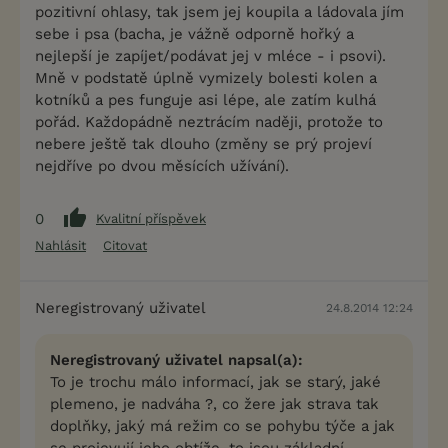
pozitivní ohlasy, tak jsem jej koupila a ládovala jím
sebe i psa (bacha, je vážně odporně hořký a
nejlepší je zapíjet/podávat jej v mléce - i psovi).
Mně v podstatě úplně vymizely bolesti kolen a
kotníků a pes funguje asi lépe, ale zatím kulhá
pořád. Každopádně neztrácím naději, protože to
nebere ještě tak dlouho (změny se prý projeví
nejdříve po dvou měsících užívání).
0
Kvalitní příspěvek
Nahlásit
Citovat
Neregistrovaný uživatel
24.8.2014 12:24
Neregistrovaný uživatel napsal(a):
To je trochu málo informací, jak se starý, jaké
plemeno, je nadváha ?, co žere jak strava tak
doplňky, jaký má režim co se pohybu týče a jak
se projevují jeho obtíže, to jsou základní