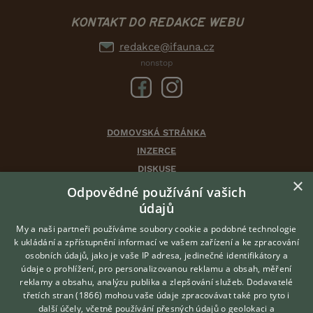
KONTAKT DO REDAKCE WEBU
redakce@ifauna.cz
nonstop
DOMOVSKÁ STRÁNKA
INZERCE
DISKUSE
×
ČLÁNKY
Odpovědné používání vašich
CHOVATELSKÉ STANICE
údajů
ATLAS
My a naši partneři používáme soubory cookie a podobné technologie
VÝBĚR VHODNÉHO PLEMENE
k ukládání a zpřístupnění informací ve vašem zařízení a ke zpracování
osobních údajů, jako je vaše IP adresa, jedinečné identifikátory a
údaje o prohlížení, pro personalizovanou reklamu a obsah, měření
O nás
reklamy a obsahu, analýzu publika a zlepšování služeb.
Dodavatelé
třetích stran (1866)
mohou vaše údaje zpracovávat také pro tyto i
Kontakt
Hledáte zvířecího kamaráda?
další účely, včetně používání přesných údajů o geolokaci a
Zdarma vám poradí