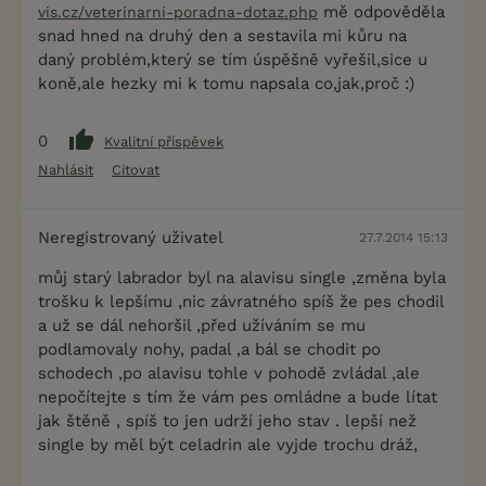
mě odpověděla
vis.cz/veterinarni-poradna-dotaz.php
snad hned na druhý den a sestavila mi kůru na
daný problém,který se tím úspěšně vyřešil,sice u
koně,ale hezky mi k tomu napsala co,jak,proč :)
0
Kvalitní příspěvek
Nahlásit
Citovat
Neregistrovaný uživatel
27.7.2014 15:13
můj starý labrador byl na alavisu single ,změna byla
trošku k lepšímu ,nic závratného spíš že pes chodil
a už se dál nehoršil ,před užíváním se mu
podlamovaly nohy, padal ,a bál se chodit po
schodech ,po alavisu tohle v pohodě zvládal ,ale
nepočítejte s tím že vám pes omládne a bude lítat
jak štěně , spíš to jen udrží jeho stav . lepší než
single by měl být celadrin ale vyjde trochu dráž,