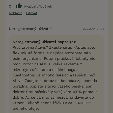
0
Kvalitní příspěvek
Nahlásit
Citovat
Neregistrovaný uživatel
27.7.2014 21:25
Neregistrovaný uživatel napsal(a):
Proč zrovna Alavis? Zkuste sirup -Aptus apto
flex.Tekutá forma je nejlépe vstřebatelná v
psím organizmu. Potom prášková, tablety nic
moc. Pozor na Alavis, velká reklama z
mizerným účinkem a dalšími negat.
vlastnostmi. Je mnoho dalších a lepších, než
Alavis Zadejte si dotaz na bonoda.cz, -bonoda
poradna, popište situaci vašeho pejska, pan
doktor Štourač(skvělý vet.) vám 100% poradí a
dobře. Ač se vám to asi nezdá, přidávejte do
krmení, klidně denně lžičku KVALITNÍHO!!!!
lněného oleje.