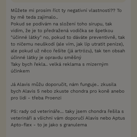
Můžete mi prosím říct ty negativní vlastnosti?? To
by mě teda zajímalo..
Pokud se podívám na složení toho sirupu, tak
vidím, že je to předražená vodička se špetkou
"účinné látky" no, pokud to dáváte preventivně, tak
to ničemu neuškodí (ale vím, jak líp utratit peníze),
ale pokud už něco řešíte (já artrózu), tak ten obsah
účinné látky je opravdu směšný
Taky bych řekla.. velká reklama s mizerným
účinkem
Já Alavis můžu doporučit, nám funguje.. zkusila
bych Alavis 5 nebo zkuste chondra pro koně anebo
pro lidi - třeba Proenzi
PS: rady od veterináře... taky jsem chondra řešila s
veterináři a všichni vám doporučí Alavis nebo Aptus
Apto-flex - to je jako s granulema