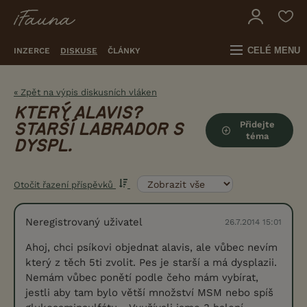
CELÉ MENU
INZERCE
DISKUSE
ČLÁNKY
« Zpět na výpis diskusních vláken
KTERÝ ALAVIS?
Přidejte
STARŠÍ LABRADOR S
téma
DYSPL.
Otočit řazení příspěvků
Neregistrovaný uživatel
26.7.2014 15:01
Ahoj, chci psíkovi objednat alavis, ale vůbec nevím
který z těch 5ti zvolit. Pes je starší a má dysplazii.
Nemám vůbec ponětí podle čeho mám vybírat,
jestli aby tam bylo větší množství MSM nebo spíš