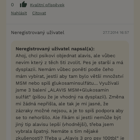
0
Kvalitní příspěvek
Nahlásit
Citovat
Neregistrovaný uživatel
27.7.2014 16:57
Neregistrovaný uživatel napsal(a):
Ahoj, chci psíkovi objednat alavis, ale vůbec
nevím který z těch 5ti zvolit. Pes je starší a má
dysplazii. Nemám vůbec ponětí podle čeho
mám vybírat, jestli aby tam bylo větší množství
MSM nebo spíš glukosaminsulfátu… Využívali
jsme 3 balení „ALAVIS MSM+Glukosamin
sulfát“ (píšou že je vhodný na dysplazii). Změna
mi žádná nepřišla, ale tak je mi jasné, že
zázraky možné nejsou, a je to spíš podpora aby
se to nehoršilo. Ale říkám si jestli nemůže být
jiný tip alavisu lepší (vhodnější), třeba jsem
vybrala špatný. Nemáte s tím nějaké
zkušenosti? Třeba u „Alavis 3 pro psy 100tbl“ je