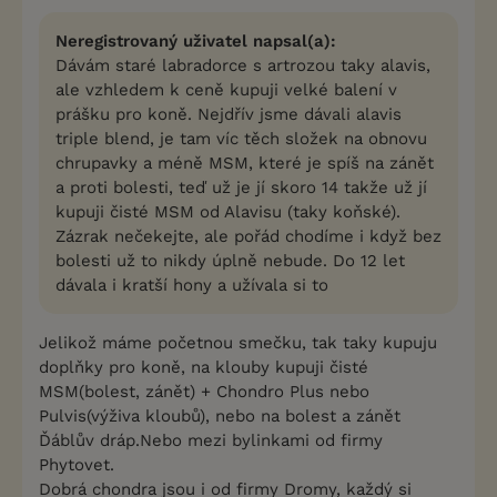
Neregistrovaný uživatel napsal(a):
Dávám staré labradorce s artrozou taky alavis,
ale vzhledem k ceně kupuji velké balení v
prášku pro koně. Nejdřív jsme dávali alavis
triple blend, je tam víc těch složek na obnovu
chrupavky a méně MSM, které je spíš na zánět
a proti bolesti, teď už je jí skoro 14 takže už jí
kupuji čisté MSM od Alavisu (taky koňské).
Zázrak nečekejte, ale pořád chodíme i když bez
bolesti už to nikdy úplně nebude. Do 12 let
dávala i kratší hony a užívala si to
Jelikož máme početnou smečku, tak taky kupuju
doplňky pro koně, na klouby kupuji čisté
MSM(bolest, zánět) + Chondro Plus nebo
Pulvis(výživa kloubů), nebo na bolest a zánět
Ďáblův dráp.Nebo mezi bylinkami od firmy
Phytovet.
Dobrá chondra jsou i od firmy Dromy, každý si