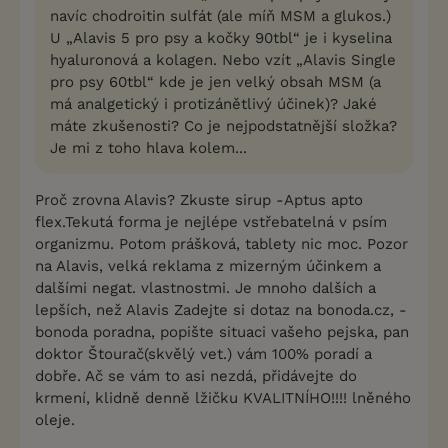
navíc chodroitin sulfát (ale míň MSM a glukos.)
U „Alavis 5 pro psy a kočky 90tbl“ je i kyselina
hyaluronová a kolagen. Nebo vzít „Alavis Single
pro psy 60tbl“ kde je jen velký obsah MSM (a
má analgetický i protizánětlivý účinek)? Jaké
máte zkušenosti? Co je nejpodstatnější složka?
Je mi z toho hlava kolem...
Proč zrovna Alavis? Zkuste sirup -Aptus apto
flex.Tekutá forma je nejlépe vstřebatelná v psím
organizmu. Potom prášková, tablety nic moc. Pozor
na Alavis, velká reklama z mizerným účinkem a
dalšími negat. vlastnostmi. Je mnoho dalších a
lepších, než Alavis Zadejte si dotaz na bonoda.cz, -
bonoda poradna, popište situaci vašeho pejska, pan
doktor Štourač(skvělý vet.) vám 100% poradí a
dobře. Ač se vám to asi nezdá, přidávejte do
krmení, klidně denně lžičku KVALITNÍHO!!!! lněného
oleje.