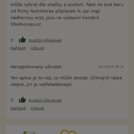
může vybrat dle značky a složení. Také na srst beru
od firmy NutriHorse přípravek H, psi mají
nádhernou srst, jsou ve výstavní kondici!
life4horses.cz
0
Kvalitní příspěvek
Nahlásit
Citovat
Neregistrovaný uživatel
29.7.2014 06:12
Ten aptus je to nej, co může dostat. Účinných látek
stejne, jrn je vstřebatelnejsi.
0
Kvalitní příspěvek
Nahlásit
Citovat