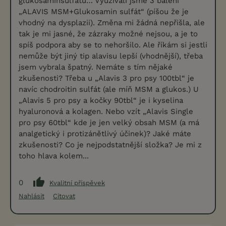
glukosaminsulfátu… Využívali jsme 3 balení
„ALAVIS MSM+Glukosamin sulfát“ (píšou že je
vhodný na dysplazii). Změna mi žádná nepřišla, ale
tak je mi jasné, že zázraky možné nejsou, a je to
spíš podpora aby se to nehoršilo. Ale říkám si jestli
nemůže být jiný tip alavisu lepší (vhodnější), třeba
jsem vybrala špatný. Nemáte s tím nějaké
zkušenosti? Třeba u „Alavis 3 pro psy 100tbl“ je
navíc chodroitin sulfát (ale míň MSM a glukos.) U
„Alavis 5 pro psy a kočky 90tbl“ je i kyselina
hyaluronová a kolagen. Nebo vzít „Alavis Single
pro psy 60tbl“ kde je jen velký obsah MSM (a má
analgetický i protizánětlivý účinek)? Jaké máte
zkušenosti? Co je nejpodstatnější složka? Je mi z
toho hlava kolem...
0
Kvalitní příspěvek
Nahlásit
Citovat