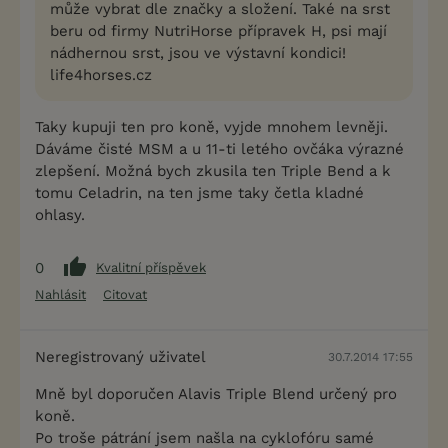
může vybrat dle značky a složení. Také na srst
beru od firmy NutriHorse přípravek H, psi mají
nádhernou srst, jsou ve výstavní kondici!
life4horses.cz
Taky kupuji ten pro koně, vyjde mnohem levněji.
Dáváme čisté MSM a u 11-ti letého ovčáka výrazné
zlepšení. Možná bych zkusila ten Triple Bend a k
tomu Celadrin, na ten jsme taky četla kladné
ohlasy.
0
Kvalitní příspěvek
Nahlásit
Citovat
Neregistrovaný uživatel
30.7.2014 17:55
Mně byl doporučen Alavis Triple Blend určený pro
koně.
Po troše pátrání jsem našla na cyklofóru samé