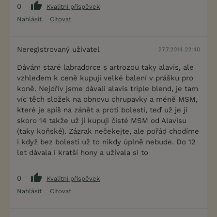
0
Kvalitní příspěvek
Nahlásit
Citovat
Neregistrovaný uživatel
27.7.2014 22:40
Dávám staré labradorce s artrozou taky alavis, ale
vzhledem k ceně kupuji velké balení v prášku pro
koně. Nejdřív jsme dávali alavis triple blend, je tam
víc těch složek na obnovu chrupavky a méně MSM,
které je spíš na zánět a proti bolesti, teď už je jí
skoro 14 takže už jí kupuji čisté MSM od Alavisu
(taky koňské). Zázrak nečekejte, ale pořád chodíme
i když bez bolesti už to nikdy úplně nebude. Do 12
let dávala i kratší hony a užívala si to
0
Kvalitní příspěvek
Nahlásit
Citovat