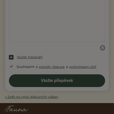
Vložte fotografii
Souhlasím s
a
pravidly diskuse
podmínkami užití
« Zpět na výpis diskusních vláken