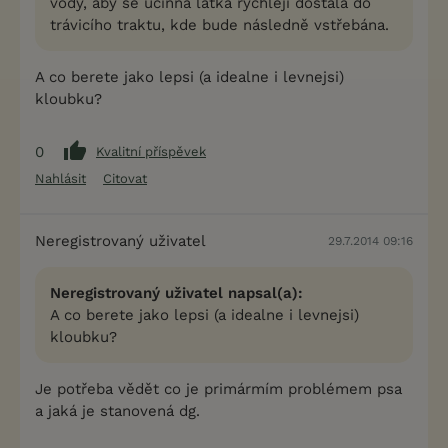
vody, aby se účinná látka rychleji dostala do
trávicího traktu, kde bude následně vstřebána.
A co berete jako lepsi (a idealne i levnejsi)
kloubku?
0
Kvalitní příspěvek
Nahlásit
Citovat
Neregistrovaný uživatel
29.7.2014 09:16
Neregistrovaný uživatel napsal(a):
A co berete jako lepsi (a idealne i levnejsi)
kloubku?
Je potřeba vědět co je primármím problémem psa
a jaká je stanovená dg.