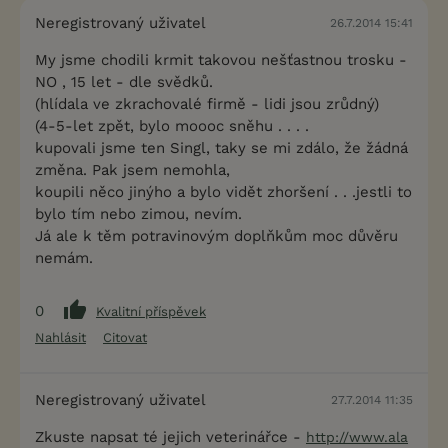
Neregistrovaný uživatel
26.7.2014 15:41
My jsme chodili krmit takovou nešťastnou trosku -
NO , 15 let - dle svědků.
(hlídala ve zkrachovalé firmě - lidi jsou zrůdný)
(4-5-let zpět, bylo moooc sněhu . . . .
kupovali jsme ten Singl, taky se mi zdálo, že žádná
změna. Pak jsem nemohla,
koupili něco jinýho a bylo vidět zhoršení . . .jestli to
bylo tím nebo zimou, nevím.
Já ale k těm potravinovým doplňkům moc důvěru
nemám.
0
Kvalitní příspěvek
Nahlásit
Citovat
Neregistrovaný uživatel
27.7.2014 11:35
Zkuste napsat té jejich veterinářce -
http://www.ala