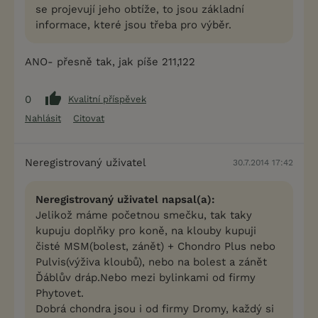
se projevují jeho obtíže, to jsou základní
informace, které jsou třeba pro výběr.
ANO- přesně tak, jak píše 211,122
0
Kvalitní příspěvek
Nahlásit
Citovat
Neregistrovaný uživatel
30.7.2014 17:42
Neregistrovaný uživatel napsal(a):
Jelikož máme početnou smečku, tak taky
kupuju doplňky pro koně, na klouby kupuji
čisté MSM(bolest, zánět) + Chondro Plus nebo
Pulvis(výživa kloubů), nebo na bolest a zánět
Ďáblův dráp.Nebo mezi bylinkami od firmy
Phytovet.
Dobrá chondra jsou i od firmy Dromy, každý si