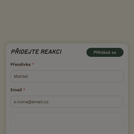
PŘIDEJTE REAKCI
Přihlásit se
Přezdívka
Email