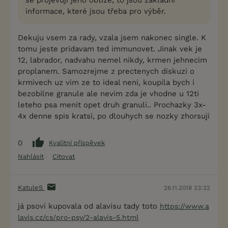
informace, které jsou třeba pro výběr.
Dekuju vsem za rady, vzala jsem nakonec single. K
tomu jeste pridavam ted immunovet. Jinak vek je
12, labrador, nadvahu nemel nikdy, krmen jehnecim
proplanem. Samozrejme z prectenych diskuzi o
krmivech uz vim ze to ideal neni, koupila bych i
bezobilne granule ale nevim zda je vhodne u 12ti
leteho psa menit opet druh granuli.. Prochazky 3x-
4x denne spis kratsi, po dlouhych se nozky zhorsuji
0
Kvalitní příspěvek
Nahlásit
Citovat
KatuleS
26.11.2018 23:22
já psovi kupovala od alavisu tady toto
https://www.a
lavis.cz/cs/pro-psy/2-alavis-5.html