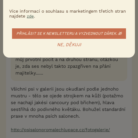
Nahlásit
Citovat
Více informací o souhlasu s marketingem třetích stran
najdete
.
zde
balisek
28.10.2018 10:50
PŘIHLÁSIT SE K NEWSLETTERU A VYZVEDNOUT DÁREK. 🎁
Uživatel s deaktivovaným účtem napsal(a):
NE, DĚKUJI
..no ono už název salonu "pro malé chlupáče"
nevzbuzuje dojem profesionality, ale je to jen
můj prvotní pocit a na druhou stranu, otázkou
je, zda ses nebyl takto zpazgřiven na přání
majitelky......
Všichni psi v galerii jsou okudlaní podle jednoho
mustru - tělo se ojede strojkem na kůži (potažmo
se nachají jakési cancoury pod břichem), hlava
sestříhá do podivného květáku. Bohužel standardní
praxe v mnoha psích salonech.
http://psisalonpromalechlupace.cz/fotogalerie/