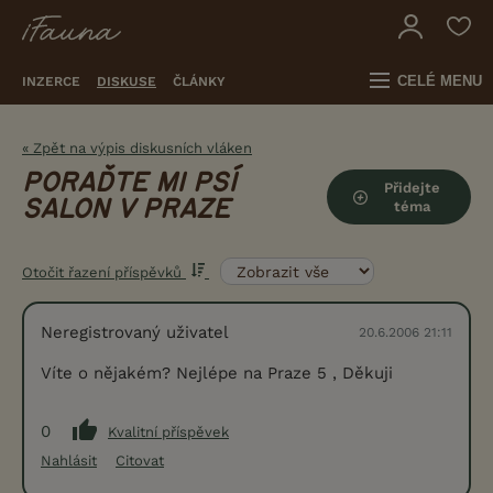
CELÉ MENU
INZERCE
DISKUSE
ČLÁNKY
« Zpět na výpis diskusních vláken
PORAĎTE MI PSÍ
Přidejte
SALON V PRAZE
téma
Otočit řazení příspěvků
Neregistrovaný uživatel
20.6.2006 21:11
Víte o nějakém? Nejlépe na Praze 5 , Děkuji
0
Kvalitní příspěvek
Nahlásit
Citovat