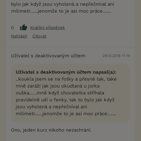
bylo jak když jsou vyholená a nepřečníval ani
milimetr......jenomže to je asi moc práce.......
0
Kvalitní příspěvek
Nahlásit
Citovat
Uživatel s deaktivovaným účtem
28.10.2018 11:19
Uživatel s deaktivovaným účtem napsal(a):
..koukla jsem se na fotky a přesně tak, také
mně zaráží jak jsou okudlaná u jorka
ouška......mně když chovatelka stříhala
pravidelně uši u fenky, tak to bylo jak když
jsou vyholená a nepřečníval ani
milimetr......jenomže to je asi moc práce.......
Ono, jeden kurz nikoho nezachrání.