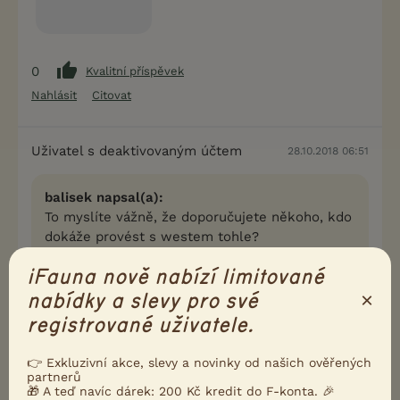
0
Kvalitní příspěvek
Nahlásit
Citovat
Uživatel s deaktivovaným účtem
28.10.2018 06:51
balisek napsal(a):
To myslíte vážně, že doporučujete někoho, kdo
dokáže provést s westem tohle?
iFauna nově nabízí limitované
..no ono už název salonu "pro malé chlupáče"
×
nabídky a slevy pro své
nevzbuzuje dojem profesionality, ale je to jen můj
registrované uživatele.
prvotní pocit a na druhou stranu, otázkou je, zda
ses nebyl takto zpazgřiven na přání majitelky......
👉 Exkluzivní akce, slevy a novinky od našich ověřených
partnerů
0
Kvalitní příspěvek
🎁 A teď navíc dárek: 200 Kč kredit do F-konta. 🎉