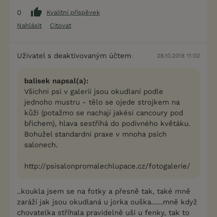
0
Kvalitní příspěvek
Nahlásit
Citovat
Uživatel s deaktivovaným účtem
28.10.2018 11:02
balisek napsal(a):
Všichni psi v galerii jsou okudlaní podle
jednoho mustru - tělo se ojede strojkem na
kůži (potažmo se nachají jakési cancoury pod
břichem), hlava sestříhá do podivného květáku.
Bohužel standardní praxe v mnoha psích
salonech.
http://psisalonpromalechlupace.cz/fotogalerie/
..koukla jsem se na fotky a přesně tak, také mně
zaráží jak jsou okudlaná u jorka ouška......mně když
chovatelka stříhala pravidelně uši u fenky, tak to