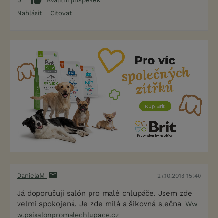
0
Kvalitní příspěvek
Nahlásit
Citovat
DanielaM
27.10.2018 15:40
Já doporučuji salón pro malé chlupáče. Jsem zde
velmi spokojená. Je zde milá a šikovná slečna.
Ww
w.psisalonpromalechlupace.cz