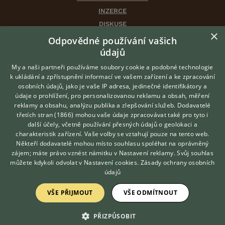
INZERCE
DISKUSE
×
ČLÁNKY
Odpovědné používání vašich
CHOVATELSKÉ STANICE
údajů
ATLAS
My a naši partneři používáme soubory cookie a podobné technologie
VÝBĚR VHODNÉHO PLEMENE
k ukládání a zpřístupnění informací ve vašem zařízení a ke zpracování
osobních údajů, jako je vaše IP adresa, jedinečné identifikátory a
údaje o prohlížení, pro personalizovanou reklamu a obsah, měření
O nás
reklamy a obsahu, analýzu publika a zlepšování služeb.
Dodavatelé
třetích stran (1866)
mohou vaše údaje zpracovávat také pro tyto i
Kontakt
Hledáte zvířecího kamaráda?
další účely, včetně používání přesných údajů o geolokaci a
Zdarma vám poradí
Možnosti zvýraznění inzerátů
charakteristik zařízení. Vaše volby se vztahují pouze na tento web.
VETERINÁŘ ONLINE
Podmínky užití
Někteří dodavatelé mohou místo souhlasu spoléhat na oprávněný
KONZULTOVAT S
zájem; máte právo vznést námitku v
Nastavení reklamy
. Svůj souhlas
Zpracování osobních údajů
VETERINÁŘEM
můžete kdykoli odvolat v
Nastavení cookies
.
Zásady ochrany osobních
údajů
Přihlášení
VŠE PŘIJMOUT
VŠE ODMÍTNOUT
Registrace
PŘIZPŮSOBIT
Created by