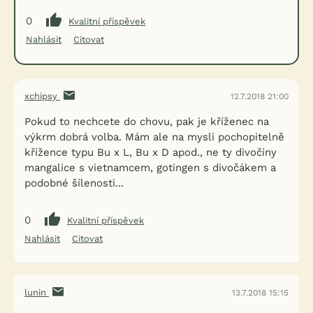
0
Kvalitní příspěvek
Nahlásit
Citovat
xchipsy
12.7.2018 21:00
Pokud to nechcete do chovu, pak je kříženec na
výkrm dobrá volba. Mám ale na mysli pochopitelně
křížence typu Bu x L, Bu x D apod., ne ty divočiny
mangalice s vietnamcem, gotingen s divočákem a
podobné šílenosti...
0
Kvalitní příspěvek
Nahlásit
Citovat
lunin
13.7.2018 15:15