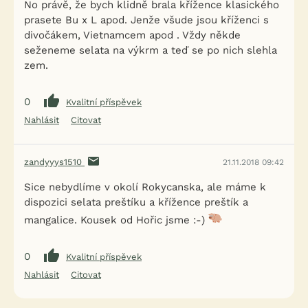
No právě, že bych klidně brala křížence klasického
prasete Bu x L apod. Jenže všude jsou kříženci s
divočákem, Vietnamcem apod . Vždy někde
seženeme selata na výkrm a teď se po nich slehla
zem.
0
Kvalitní příspěvek
Nahlásit
Citovat
zandyyys1510
21.11.2018 09:42
Sice nebydlíme v okolí Rokycanska, ale máme k
dispozici selata preštíku a křížence preštík a
mangalice. Kousek od Hořic jsme :-)
0
Kvalitní příspěvek
Nahlásit
Citovat