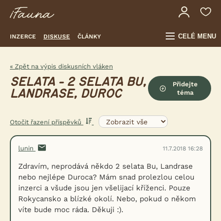
CELÉ MENU
INZERCE
DISKUSE
ČLÁNKY
« Zpět na výpis diskusních vláken
SELATA - 2 SELATA BU,
Přidejte
LANDRASE, DUROC
téma
Otočit řazení příspěvků
lunin
11.7.2018 16:28
Zdravím, neprodává někdo 2 selata Bu, Landrase
nebo nejlépe Duroca? Mám snad prolezlou celou
inzerci a všude jsou jen všelijací kříženci. Pouze
Rokycansko a blízké okolí. Nebo, pokud o někom
víte bude moc ráda. Děkuji :).