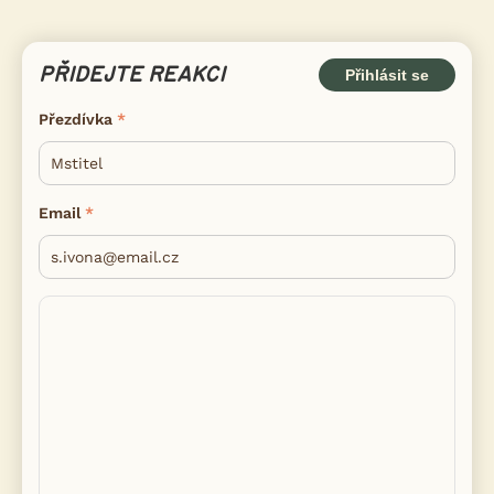
PŘIDEJTE REAKCI
Přihlásit se
Přezdívka
Email