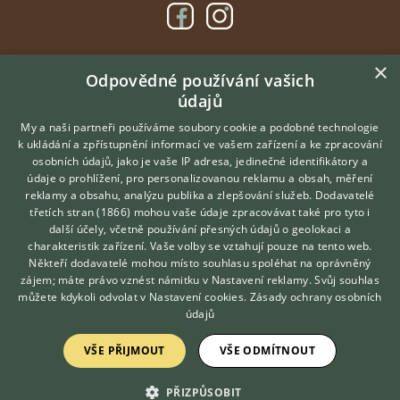
×
DOMOVSKÁ STRÁNKA
Odpovědné používání vašich
údajů
INZERCE
DISKUSE
My a naši partneři používáme soubory cookie a podobné technologie
k ukládání a zpřístupnění informací ve vašem zařízení a ke zpracování
ČLÁNKY
osobních údajů, jako je vaše IP adresa, jedinečné identifikátory a
údaje o prohlížení, pro personalizovanou reklamu a obsah, měření
O nás
reklamy a obsahu, analýzu publika a zlepšování služeb.
Dodavatelé
třetích stran (1866)
mohou vaše údaje zpracovávat také pro tyto i
Kontakt
Hledáte zvířecího kamaráda?
další účely, včetně používání přesných údajů o geolokaci a
Zdarma vám poradí
Možnosti zvýraznění inzerátů
charakteristik zařízení. Vaše volby se vztahují pouze na tento web.
VETERINÁŘ ONLINE
Podmínky užití
Někteří dodavatelé mohou místo souhlasu spoléhat na oprávněný
KONZULTOVAT S
zájem; máte právo vznést námitku v
Nastavení reklamy
. Svůj souhlas
Zpracování osobních údajů
VETERINÁŘEM
můžete kdykoli odvolat v
Nastavení cookies
.
Zásady ochrany osobních
údajů
Přihlášení
VŠE PŘIJMOUT
VŠE ODMÍTNOUT
Registrace
PŘIZPŮSOBIT