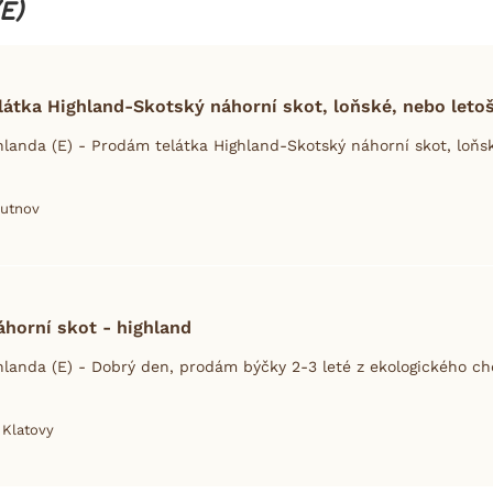
E)
átka Highland-Skotský náhorní skot, loňské, nebo letoš
landa (E) - Prodám telátka Highland-Skotský náhorní skot, loňsk
Trutnov
horní skot - highland
landa (E) - Dobrý den, prodám býčky 2-3 leté z ekologického cho
. Klatovy