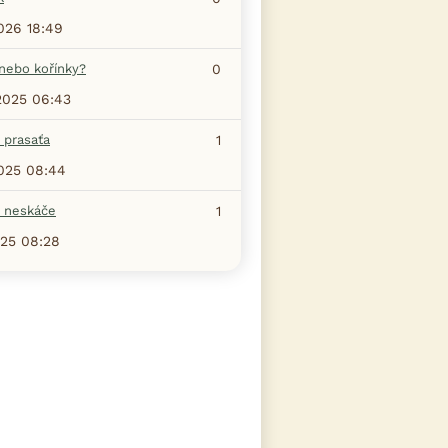
2026 18:49
 nebo kořínky?
0
.2025 06:43
 prasaťa
1
2025 08:44
 neskáče
1
025 08:28