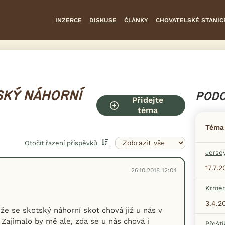
INZERCE
DISKUSE
ČLÁNKY
CHOVATELSKÉ STANIC
SKÝ NÁHORNÍ
PODO
Přidejte
téma
Téma
Otočit řazení příspěvků
Jerse
17.7.
26.10.2018 12:04
Krmen
3.4.2
 že se skotský náhorní skot chová již u nás v
 Zajímalo by mě ale, zda se u nás chová i
Přeští