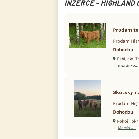
INZERCE - HIGHLAND (
Prodám tel
Prodám High
Dohodou
Babí, okr. 
martinko...
Skotský ná
Prodám High
Dohodou
Pohoří, okr
Martin J...