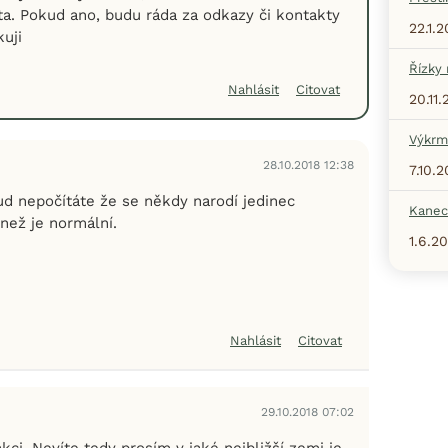
nta. Pokud ano, budu ráda za odkazy či kontakty
22.1.
kuji
Řízky
Nahlásit
Citovat
20.11
Výkrm
28.10.2018 12:38
7.10.
d nepočítáte že se někdy narodí jedinec
Kanec
než je normální.
1.6.2
Nahlásit
Citovat
29.10.2018 07:02
akci. Nevíte tedy prosím v jaké nejbližší zemi je