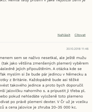
Nahlásit
Citovat
30.10.2018 11:46
menem sem se naživo nesetkal, ale ještě mužu
o (tak jako většina zmenšených plemen) vyběrem
ásledně jejich připouštěním. A otázka kde se
? Tak myslím si že bude pár jedincu v Německu a
fotky z Británie. Každopádně bude asi těžké
ovést takového jedince a proto bych doporučil
í jalovičku nahorního s. a pripustit ji třeba pl.
nebo pokud nehledáte vyloženě toto plemeno
dívat po právě plemeni dexter. V Čr už je vcelku
ců a cena jalovice je zhruba 20-35 000 kc.