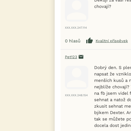
chovají?
XXX.XXX.247.114
0
hlasů
Kvalitní příspěvek
Pet123
Dobrý den. S ple
napsat že vznikl
menších kusů a n
nejblíže chovají
na fb jsem videl 
XXX.XXX.248.154
sehnat a natož d
zkusit sehnat menš
býkem Dexter. A
tak se můžete po
docela dost jedin