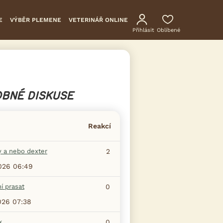
E
VÝBĚR PLEMENE
VETERINÁŘ ONLINE
Přihlásit
Oblíbené
BNÉ DISKUSE
Reakcí
y a nebo dexter
2
2026 06:49
í prasat
0
026 07:38
k
0