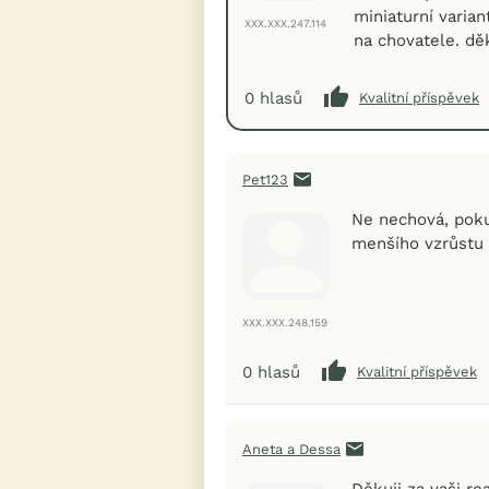
miniaturní varia
XXX.XXX.247.114
na chovatele. dě
0
hlasů
Kvalitní příspěvek
Pet123
Ne nechová, poku
menšího vzrůstu 
XXX.XXX.248.159
0
hlasů
Kvalitní příspěvek
Aneta a Dessa
Děkuji za vaši re