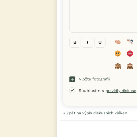
B
I
U
Vložte fotografii
Souhlasím s
pravidly diskuse
« Zpět na výpis diskusních vláken