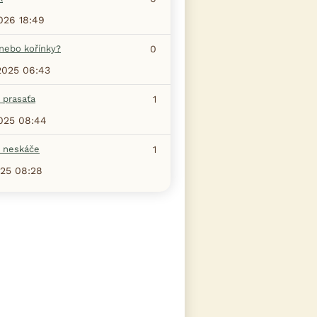
2026 18:49
 nebo kořínky?
0
.2025 06:43
 prasaťa
1
2025 08:44
 neskáče
1
025 08:28