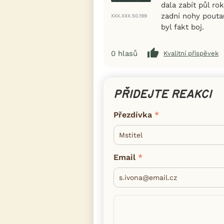
dala zabít půl ro
zadní nohy pouta(
XXX.XXX.50.199
byl fakt boj.
0
hlasů
Kvalitní příspěvek
PŘIDEJTE REAKCI
Přezdívka
Email