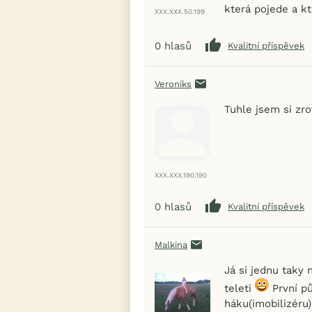
která pojede a k
XXX.XXX.50.199
0
hlasů
Kvalitní příspěvek
Veroniks
Tuhle jsem si zro
XXX.XXX.190.190
0
hlasů
Kvalitní příspěvek
Malkina
Já si jednu taky
teleti
První pů
háku(imobilizéru)