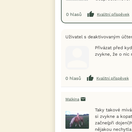
0
hlasů
Kvalitní příspěvek
Uživatel s deaktivovaným účt
Přivázat před kyd
zvykne, že o nic 
0
hlasů
Kvalitní příspěvek
Malkina
Taky takové mívá
si zvykne a kopat
začne(při dojení
nějakou nechytla