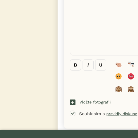
B
I
U
Vložte fotografii
Souhlasím s
pravidly diskuse
« Zpět na výpis diskusních vláken