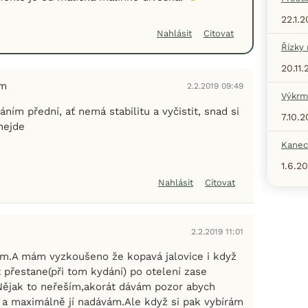
22.1.
Nahlásit
Citovat
Řízky
20.11
em
2.2.2019 09:49
Výkrm
áním přední, ať nemá stabilitu a vyčistit, snad si
7.10.
nejde
Kanec
1.6.2
Nahlásit
Citovat
2.2.2019 11:01
m.A mám vyzkoušeno že kopavá jalovice i když
 přestane(při tom kydání) po otelení zase
)Nějak to neřeším,akorát dávám pozor abych
 a maximálně jí nadávám.Ale když si pak vybírám