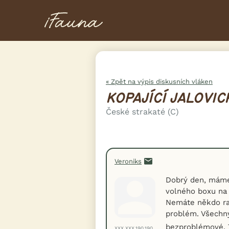
« Zpět na výpis diskusních vláken
KOPAJÍCÍ JALOVIC
České strakaté (C)
Veroniks
Dobrý den, máme 
volného boxu na 
Nemáte někdo ra
problém. Všechny
bezproblémové. T
XXX.XXX.190.190