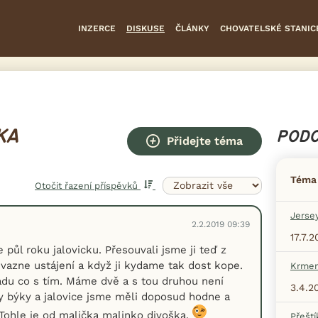
INZERCE
DISKUSE
ČLÁNKY
CHOVATELSKÉ STANIC
KA
PODO
Přidejte téma
Téma
Otočit řazení příspěvků
Jerse
2.2.2019 09:39
17.7.
půl roku jalovicku. Přesouvali jsme ji teď z
vazne ustájení a když ji kydame tak dost kope.
Krmen
du co s tím. Máme dvě a s tou druhou není
3.4.2
 býky a jalovice jsme měli doposud hodne a
ohle je od malička malinko divoška.
Přeští