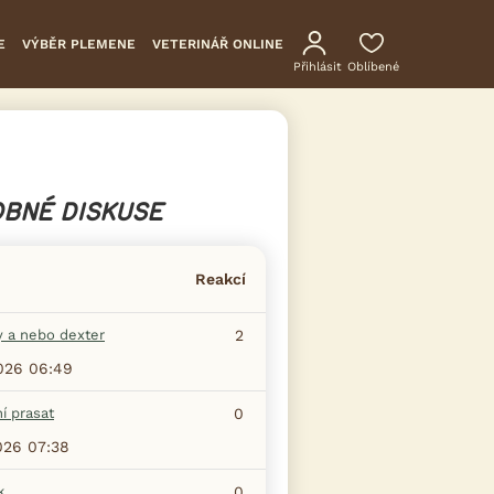
E
VÝBĚR PLEMENE
VETERINÁŘ ONLINE
Přihlásit
Oblíbené
BNÉ DISKUSE
Reakcí
y a nebo dexter
2
2026 06:49
í prasat
0
026 07:38
k
0