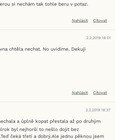
terou si nechám tak tohle beru v potaz.
Nahlásit
Citovat
2.2.2019 18:01
vna chtěla nechat. No uvidíme. Dekuji
Nahlásit
Citovat
2.2.2019 18:37
 nechala a úplně kopat přestala až po druhým
lrok byl nejhorší to nešlo dojit bez
.Teď čeká třetí a dobrý.Ale jednu pěknou jsem