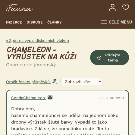
CELÉ MENU
INZERCE
DISKUSE
ČLÁNKY
« Zpět na výpis diskusních vláken
CHAMELEON -
Přidejte
VÝRŮSTEK NA KŮŽI
téma
Chameleon jemenský
Otočit řazení příspěvků
ČendaChameleon
30.5.2018 19:10
Dobrý den,
našemu chameleonovi se udělal na jednom boku
drobný výrůstek žluté barvy. Vypadá to jako
bradavice. Zdá se, že pomalinku roste. Tento