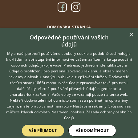
DOMOVSKÁ STRÁNKA
×
INZERCE
Odpovědné používání vašich
údajů
DISKUSE
ČLÁNKY
My a naši partneři používáme soubory cookie a podobné technologie
k ukládání a zpřístupnění informací ve vašem zařízení a ke zpracování
ATLAS
osobních údajů, jako je vaše IP adresa, jedinečné identifikátory a
údaje o prohlížení, pro personalizovanou reklamu a obsah, měření
O nás
reklamy a obsahu, analýzu publika a zlepšování služeb.
Dodavatelé
třetích stran (1866)
mohou vaše údaje zpracovávat také pro tyto i
Kontakt
Hledáte zvířecího kamaráda?
další účely, včetně používání přesných údajů o geolokaci a
Zdarma vám poradí
Možnosti zvýraznění inzerátů
charakteristik zařízení. Vaše volby se vztahují pouze na tento web.
VETERINÁŘ ONLINE
Podmínky užití
Někteří dodavatelé mohou místo souhlasu spoléhat na oprávněný
KONZULTOVAT S
zájem; máte právo vznést námitku v
Nastavení reklamy
. Svůj souhlas
Zpracování osobních údajů
VETERINÁŘEM
můžete kdykoli odvolat v
Nastavení cookies
.
Zásady ochrany osobních
údajů
Přihlášení
VŠE PŘIJMOUT
VŠE ODMÍTNOUT
Registrace