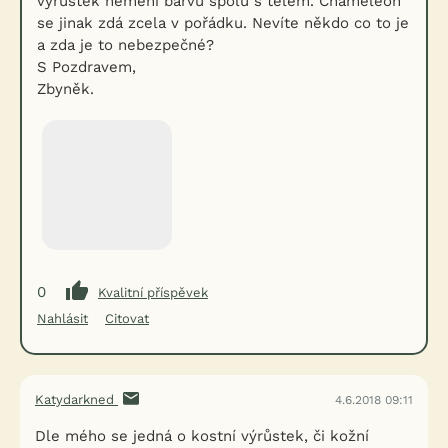
výrůstek nemění barvu spolu s tělem. Chameleon
se jinak zdá zcela v pořádku. Nevíte někdo co to je
a zda je to nebezpečné?
S Pozdravem,
Zbyněk.
0
Kvalitní příspěvek
Nahlásit
Citovat
Katydarkned
4.6.2018 09:11
Dle mého se jedná o kostní výrůstek, či kožní