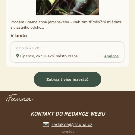
Prodám Chameleona jemenského - Nabízím tříměsíční mláďata
z vlastního odcho...
V textu
8.6.2026 18:19
Lipence, okr. Hlavní město Praha
Apalone
Zobrazit více inzerátů
KONTAKT DO REDAKCE WEBU
redakce@ifauna.cz
nonstop