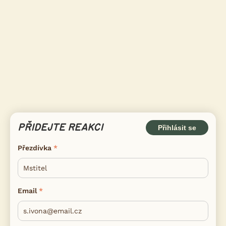
PŘIDEJTE REAKCI
Přihlásit se
Přezdívka
Email