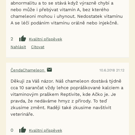
abnormalitu a to se stává když výrazně chybí a
nebo může i přebývat vitamín A, bez kterého
chameleoni mohou i uhynout. Nedostatek vitamínu
A se léčí podáním vitamínu orálně nebo injekčně.
2
Kvalitní příspěvek
Nahlásit
Citovat
ČendaChameleon
10.6.2018 21:12
Děkuji za Váš názor. Náš chameleon dostává týdně
cca 10 sarančat vždy lehce popráškované kalciem a
vitaminovým praškem Reptivite, kde Ačko je. Je
pravda, že nedáváme hmyz z přírody. To teď
zkusíme změnt. Raději také zkusíme navštívit
veterináře.
0
Kvalitní příspěvek