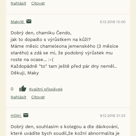
Nahlásit
Citovat
MakyM
5.12.2018 12:00
Dobrý den, chamíku Čendo,
jak to dopadlo s výrůstkem na kůži?
Máme měsíc chameleona jemenského (3 měsíce
starého) a zdá se mi, že podobný výrůstek mu
roste na ocase... :-(
Každopádně "to" tam ještě před pár dny neměl..
Děkuji, Maky
0
Kvalitní příspěvek
Nahlásit
Citovat
HDjiri
9.12.2018 21:33
Dobrý den, souhlasím s kolegou a dle dávkování,
které uvádíte bych soudil,že kožní abnormalita je