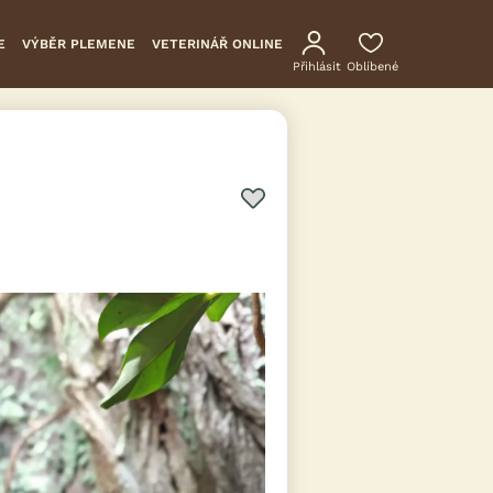
E
VÝBĚR PLEMENE
VETERINÁŘ ONLINE
Přihlásit
Oblíbené