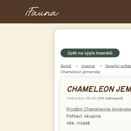
Zpět na výpis inzerátů
Domů
Inzerce
Terarijní zvířat
Chameleon jemenský
CHAMELEON JE
Inzerováno 59 dní
(311 zobrazení)
Prodám Chameleona jemensk
Pohlaví: skupina
Věk: mládě