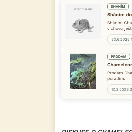
SHÁNÍM
Sháním do
Sháním Cha
v chovu ješt
30.6.2026 1
PRODÁM
Chameleo
Prodám Cham
poradím.
10.3.2026 