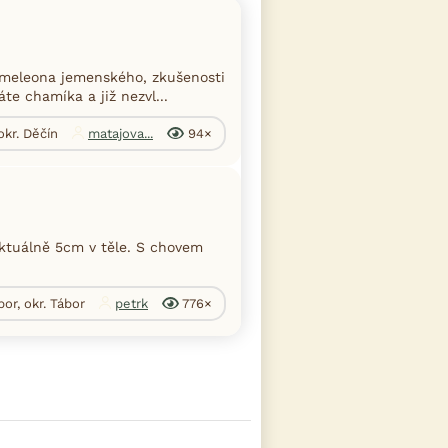
meleona jemenského, zkušenosti
te chamíka a již nezvl...
okr. Děčín
matajova...
94×
ktuálně 5cm v těle. S chovem
bor, okr. Tábor
petrk
776×