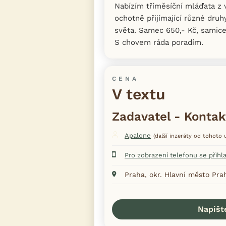
Nabízím tříměsíční mláďata z v
ochotně přijímající různé druh
světa. Samec 650,- Kč, samice
S chovem ráda poradím.
CENA
V textu
Zadavatel - Kontak
Apalone
(další inzeráty od tohoto u
Pro zobrazení telefonu se přihl
Praha, okr. Hlavní město Pra
Napišt