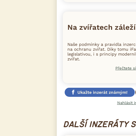
Na zvířatech záleží
Naše podmínky a pravidla inzer
na ochranu zvířat. Díky tomu iFa
legislativou, i s principy moder
zvířat.
Přečtete si
Ukažte inzerát známým!
Nahlásit i
DALŠÍ INZERÁTY 