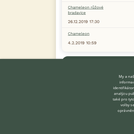
Chameleon růžové
bradavice
26.12.2019 17:30
Chameleon
4.2.2019 10:59
Zobrazit více diskusí
My a naš
informac
identifikát
analýzu pub
také pro tyt
KONTAKT DO REDAKCE
volby s
WEBU
oprávněn
redakce@ifauna.cz
nonstop