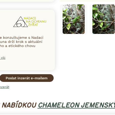
ce konzultujeme s Nadací
una drží krok s aktuální
ního a etického chovu
 víc
Poslat inzerát e-mailem
nzerát
S NABÍDKOU
CHAMELEON JEMENSK