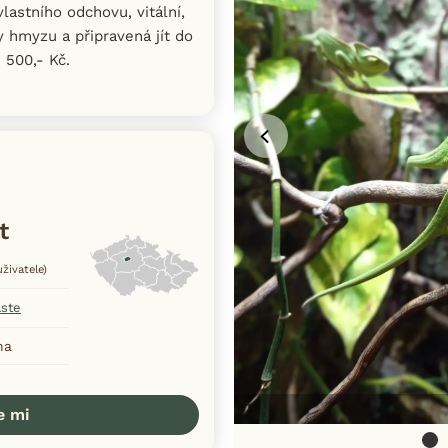
lastního odchovu, vitální,
y hmyzu a připravená jít do
 500,- Kč.
t
živatele)
aste
ha
e mi