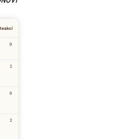
ONOVI
Reakcí
9
2
9
2