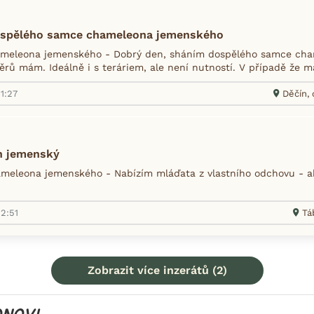
spělého samce chameleona jemenského
meleona jemenského - Dobrý den, sháním dospělého samce cha
ěrů mám. Ideálně i s teráriem, ale není nutností. V případě že má
1:27
Děčín, 
n jemenský
eleona jemenského - Nabízím mláďata z vlastního odchovu - a
22:51
Tá
Zobrazit více inzerátů (2)