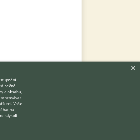
×
ístupnění
Hledáte zvířecího kamaráda?
jedinečné
Zdarma vám poradí
my a obsahu,
VETERINÁŘ ONLINE
zpracovávat
Přihlášení
ařízení. Vaše
KONZULTOVAT S VETERINÁŘEM
léhat na
Registrace
te kdykoli