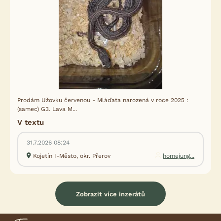
Prodám Užovku červenou - Mláďata narozená v roce 2025 :
(samec) G3. Lava M...
V textu
31.7.2026 08:24
Kojetín I-Město, okr. Přerov
homejung...
Zobrazit více inzerátů