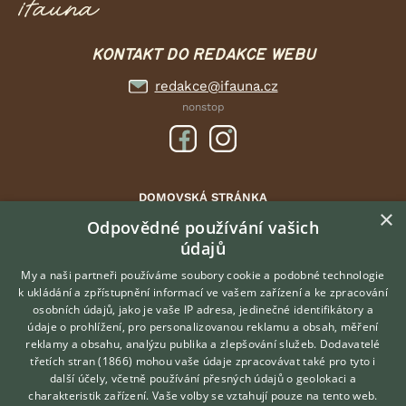
KONTAKT DO REDAKCE WEBU
redakce@ifauna.cz
nonstop
DOMOVSKÁ STRÁNKA
×
INZERCE
Odpovědné používání vašich
údajů
DISKUSE
ČLÁNKY
My a naši partneři používáme soubory cookie a podobné technologie
k ukládání a zpřístupnění informací ve vašem zařízení a ke zpracování
ATLAS
osobních údajů, jako je vaše IP adresa, jedinečné identifikátory a
údaje o prohlížení, pro personalizovanou reklamu a obsah, měření
O nás
reklamy a obsahu, analýzu publika a zlepšování služeb.
Dodavatelé
třetích stran (1866)
mohou vaše údaje zpracovávat také pro tyto i
Kontakt
Hledáte zvířecího kamaráda?
další účely, včetně používání přesných údajů o geolokaci a
Zdarma vám poradí
Možnosti zvýraznění inzerátů
charakteristik zařízení. Vaše volby se vztahují pouze na tento web.
VETERINÁŘ ONLINE