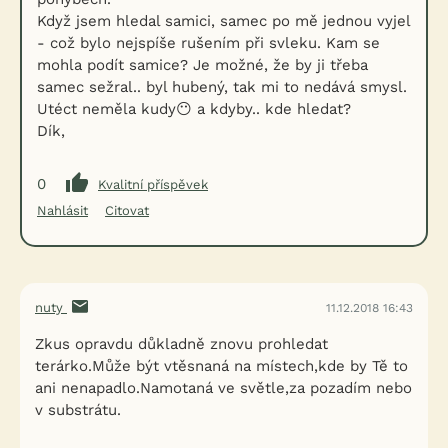
Když jsem hledal samici, samec po mě jednou vyjel
- což bylo nejspíše rušením při svleku. Kam se
mohla podít samice? Je možné, že by ji třeba
samec sežral.. byl hubený, tak mi to nedává smysl.
Utéct neměla kudy😶 a kdyby.. kde hledat?
Dík,
0
Kvalitní příspěvek
Nahlásit
Citovat
nuty
11.12.2018 16:43
Zkus opravdu důkladně znovu prohledat
terárko.Může být vtěsnaná na místech,kde by Tě to
ani nenapadlo.Namotaná ve světle,za pozadím nebo
v substrátu.