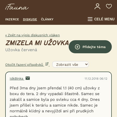
CELÉ MENU
INZERCE
DISKUSE
ČLÁNKY
« Zpět na výpis diskusních vláken
ZMIZELA MI UŽOVKA
Přidejte téma
Užovka červená
Otočit řazení příspěvků
IdkBinka
11.12.2018 06:12
Před 3ma dny jsem přendal 1.1 (40 cm) užovky z
boxu do tera. 2 dny vypadali šťastně. Samec se
zakalil a samice byla po svleku cca 4 dny. Dnes
jsem přišel k teráriu a samice nikde. Samec je
normálně klidný a nevyjíždí ani při prudkých
pohybech.