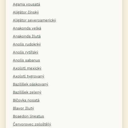
Agama vousatá
Aligátor čínský
Aligátor severoamerický
Anakonda velká
Anakonda žlutá
Anolis rudokrký
Anolis rytířský
Anolis sabanus
Axolotl mexický
Axolotl tygrovaný
Bazilišek páskovaný
Bazilišek zelený
Bičovka nosatá
Blavor žlutý
Boaedon lineatus
Červorovec zploštělý