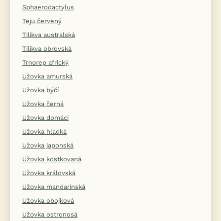
Sphaerodactylus
Teju červený
Tilikva australská
Tilikva obrovská
Trnorep africký
Užovka amurská
Užovka býčí
Užovka černá
Užovka domácí
Užovka hladká
Užovka japonská
Užovka kostkovaná
Užovka královská
Užovka mandarínská
Užovka obojková
Užovka ostronosá