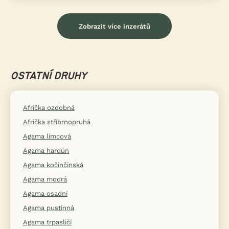
Zobrazit více inzerátů
OSTATNÍ DRUHY
Afrička ozdobná
Afrička stříbrnopruhá
Agama límcová
Agama hardún
Agama kočinčinská
Agama modrá
Agama osadní
Agama pustinná
Agama trpasličí