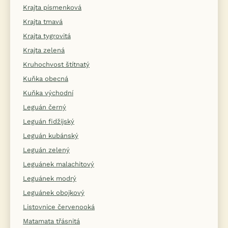
Krajta písmenková
Krajta tmavá
Krajta tygrovitá
Krajta zelená
Kruhochvost štítnatý
Kuňka obecná
Kuňka východní
Leguán černý
Leguán fidžijský
Leguán kubánský
Leguán zelený
Leguánek malachitový
Leguánek modrý
Leguánek obojkový
Listovnice červenooká
Matamata třásnitá