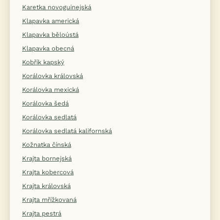
Karetka novoguinejská
Klapavka americká
Klapavka běloústá
Klapavka obecná
Kobřík kapský
Korálovka královská
Korálovka mexická
Korálovka šedá
Korálovka sedlatá
Korálovka sedlatá kalifornská
Kožnatka čínská
Krajta bornejská
Krajta kobercová
Krajta královská
Krajta mřížkovaná
Krajta pestrá