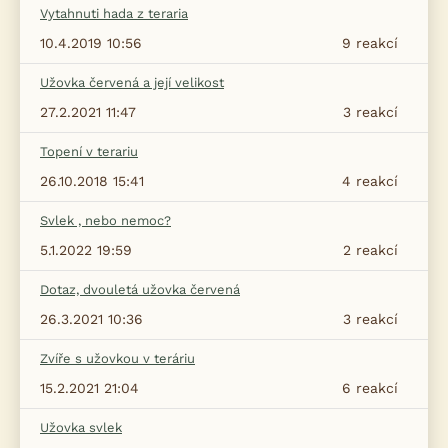
Vytahnuti hada z teraria
10.4.2019 10:56
9
reakcí
Užovka červená a její velikost
27.2.2021 11:47
3
reakcí
Topení v terariu
26.10.2018 15:41
4
reakcí
Svlek , nebo nemoc?
5.1.2022 19:59
2
reakcí
Dotaz, dvouletá užovka červená
26.3.2021 10:36
3
reakcí
Zvíře s užovkou v teráriu
15.2.2021 21:04
6
reakcí
Užovka svlek