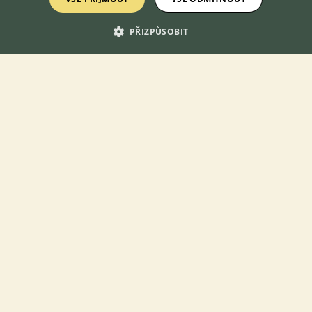
Želva ozdobná
Želva paprsčitá
PŘIZPŮSOBIT
Želva pardálí
Želva Reevesova
Želva skalní
Želva stepní
Želva uhlířská
Želva vroubená
Želva zelenavá
Želva žlutohnědá
Želva žlutolící
Zmije gabunská
Zmije obecná
Zmije písečná
Zmije řetízková
Zmije rohatá