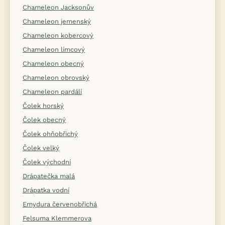
Chameleon Jacksonův
Chameleon jemenský
Chameleon kobercový
Chameleon límcový
Chameleon obecný
Chameleon obrovský
Chameleon pardálí
Čolek horský
Čolek obecný
Čolek ohňobřichý
Čolek velký
Čolek východní
Drápatečka malá
Drápatka vodní
Emydura červenobřichá
Felsuma Klemmerova