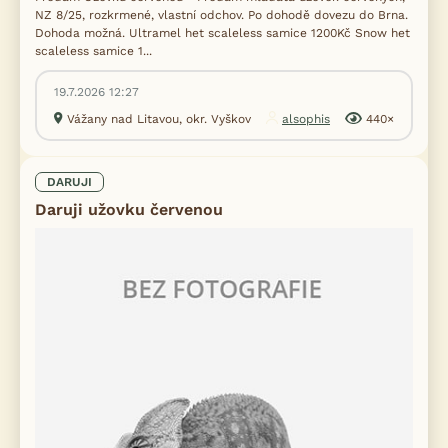
NZ 8/25, rozkrmené, vlastní odchov. Po dohodě dovezu do Brna.
Dohoda možná. Ultramel het scaleless samice 1200Kč Snow het
scaleless samice 1...
19.7.2026 12:27
Vážany nad Litavou, okr. Vyškov
alsophis
440×
DARUJI
Daruji užovku červenou