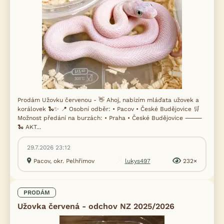
Prodám Užovku červenou - 👋 Ahoj, nabízím mláďata užovek a
korálovek 🐍✨ 📍 Osobní odběr: • Pacov • České Budějovice 🛒
Možnost předání na burzách: • Praha • České Budějovice ⸻
🐍 AKT...
29.7.2026 23:12
Pacov, okr. Pelhřimov
lukys497
232×
PRODÁM
Užovka červená - odchov NZ 2025/2026