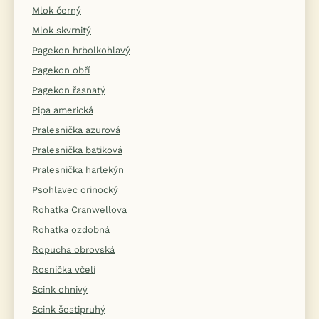
Mlok černý
Mlok skvrnitý
Pagekon hrbolkohlavý
Pagekon obří
Pagekon řasnatý
Pipa americká
Pralesnička azurová
Pralesnička batiková
Pralesnička harlekýn
Psohlavec orinocký
Rohatka Cranwellova
Rohatka ozdobná
Ropucha obrovská
Rosnička včelí
Scink ohnivý
Scink šestipruhý