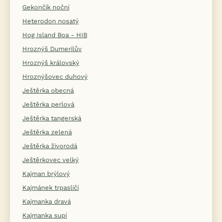
Gekončík noční
Heterodon nosatý
Hog Island Boa - HIB
Hroznýš Dumerilův
Hroznýš královský
Hroznýšovec duhový
Ještěrka obecná
Ještěrka perlová
Ještěrka tangerská
Ještěrka zelená
Ještěrka živorodá
Ještěrkovec velký
Kajman brýlový
Kajmánek trpasličí
Kajmanka dravá
Kajmanka supí