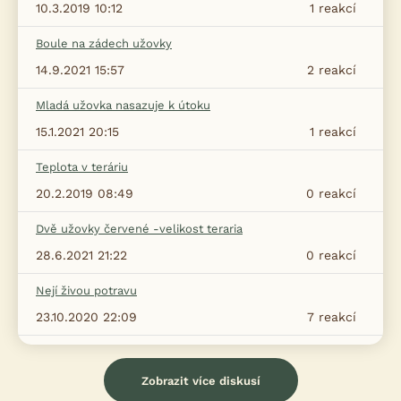
10.3.2019 10:12
1
reakcí
Boule na zádech užovky
14.9.2021 15:57
2
reakcí
Mladá užovka nasazuje k útoku
15.1.2021 20:15
1
reakcí
Teplota v teráriu
20.2.2019 08:49
0
reakcí
Dvě užovky červené -velikost teraria
28.6.2021 21:22
0
reakcí
Nejí živou potravu
23.10.2020 22:09
7
reakcí
Zobrazit více diskusí