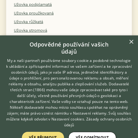
Užovka podplamatá
Užovka proužkovaná
Užovka růžkatá
Užovka stromová
Užovka tenkoocasá
×
Odpovědné používání vašich
Užovka zelená
údajů
Varan Gillenův
My a naši partneři používáme soubory cookie a podobné technologie
Varan ostnoocasý
k ukládání a zpřístupnění informací ve vašem zařízení a ke zpracování
osobních údajů, jako je vaše IP adresa, jedinečné identifikátory a
Varan skvrnitý
údaje o prohlížení, pro personalizovanou reklamu a obsah, měření
Varan smaragdový
reklamy a obsahu, analýzu publika a zlepšování služeb.
Dodavatelé
třetích stran (1866)
mohou vaše údaje zpracovávat také pro tyto i
Varan stepní
Hledáte zvířecího kamaráda?
další účely, včetně používání přesných údajů o geolokaci a
Zdarma vám poradí
Žebrovník Waltlův
charakteristik zařízení. Vaše volby se vztahují pouze na tento web.
VETERINÁŘ ONLINE
Někteří dodavatelé mohou místo souhlasu spoléhat na oprávněný
Želva bahenní
KONZULTOVAT S
zájem; máte právo vznést námitku v
Nastavení reklamy
. Svůj souhlas
VETERINÁŘEM
Želva hvězdnatá
můžete kdykoli odvolat v
Nastavení cookies
.
Zásady ochrany osobních
údajů
Želva nádherná
Želva ostruhatá
VŠE PŘIJMOUT
VŠE ODMÍTNOUT