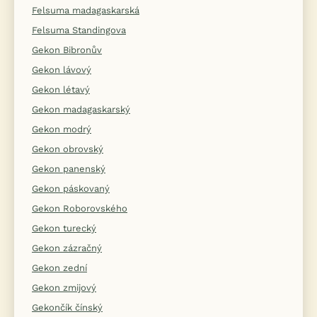
Felsuma madagaskarská
Felsuma Standingova
Gekon Bibronův
Gekon lávový
Gekon létavý
Gekon madagaskarský
Gekon modrý
Gekon obrovský
Gekon panenský
Gekon páskovaný
Gekon Roborovského
Gekon turecký
Gekon zázračný
Gekon zední
Gekon zmijový
Gekončík čínský