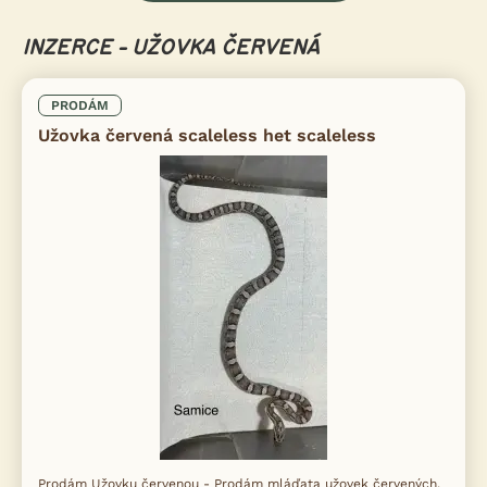
INZERCE - UŽOVKA ČERVENÁ
PRODÁM
Užovka červená scaleless het scaleless
Prodám Užovku červenou - Prodám mláďata užovek červených,