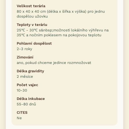
Velikost terária
80 x 40 x 40 cm (délka x šířka x výška) pro jednu
dospělou užovku
Teploty v teráriu
25℃ - 30℃ s&nbsp;možností lokálního výhřevu na
35℃ a nočním poklesem na pokojovou teplotu
Pohlavní dospělost
2-3 roky
Zimování
ano, pokud chceme jedince rozmnožovat
Délka gravidity
2 měsíce
Počet vajec
10-30
Délka inkubace
55-80 dnů
CITES
Ne