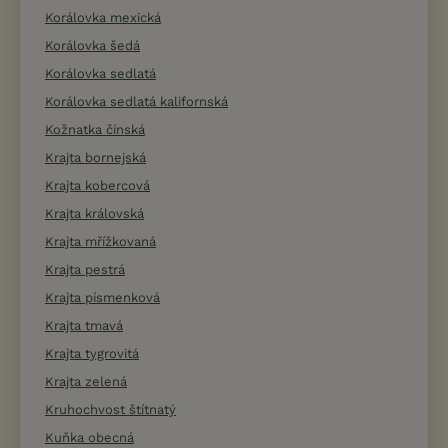
Korálovka mexická
Korálovka šedá
Korálovka sedlatá
Korálovka sedlatá kalifornská
Kožnatka čínská
Krajta bornejská
Krajta kobercová
Krajta královská
Krajta mřížkovaná
Krajta pestrá
Krajta písmenková
Krajta tmavá
Krajta tygrovitá
Krajta zelená
Kruhochvost štítnatý
Kuňka obecná