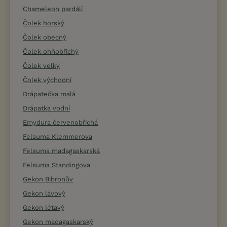
Chameleon pardálí
Čolek horský
Čolek obecný
Čolek ohňobřichý
Čolek velký
Čolek východní
Drápatečka malá
Drápatka vodní
Emydura červenobřichá
Felsuma Klemmerova
Felsuma madagaskarská
Felsuma Standingova
Gekon Bibronův
Gekon lávový
Gekon létavý
Gekon madagaskarský