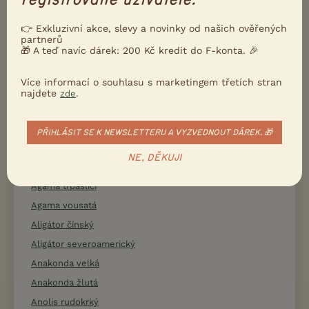
👉 Exkluzivní akce, slevy a novinky od našich ověřených
Afrička ozdobná
partnerů
🎁 A teď navíc dárek: 200 Kč kredit do F-konta. 🎉
Afrička stříbrnopruhá
Agama límcová
Více informací o souhlasu s marketingem třetích stran
Agama hardún
najdete
.
zde
Agama kočinčinská
Agama modrá
PŘIHLÁSIT SE K NEWSLETTERU A VYZVEDNOUT DÁREK. 🎁
Agama osadní
NE, DĚKUJI
Agama pustinná
Agama trpasličí
Agama vousatá
Aligátor čínský
Aligátor severoamerický
Anakonda velká
Anakonda žlutá
Anolis rudokrký