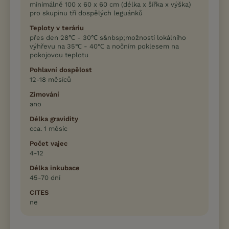
minimálně 100 x 60 x 60 cm (délka x šířka x výška)
pro skupinu tří dospělých leguánků
Teploty v teráriu
přes den 28℃ - 30℃ s&nbsp;možností lokálního
výhřevu na 35℃ - 40℃ a nočním poklesem na
pokojovou teplotu
Pohlavní dospělost
12-18 měsíců
Zimování
ano
Délka gravidity
cca. 1 měsíc
Počet vajec
4-12
Délka inkubace
45-70 dní
CITES
ne