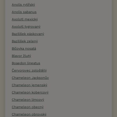
Anolis rytířský
Anolis sabanus
Axolotl mexický
Axolotl tygrovaný
Bazilišek páskovaný
Bazilišek zelený
Bičovka nosatá
Blavor žlutý
Boaedon lineatus
Červorovec zploštělý
Chameleon Jacksonův
Chameleon jemenský
Chameleon kobercový
Chameleon límcový
Chameleon obecný
Chameleon obrovský