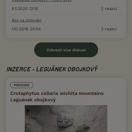
6.1.2020 12:10
2
reakcí
Box na zimování
1.10.2019 20:54
3
reakcí
Zobrazit více diskusí
INZERCE - LEGUÁNEK OBOJKOVÝ
PRODÁM
Crotaphytus collaris wichita mountains
Leguánek obojkový