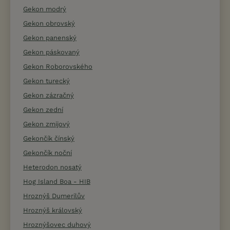
Gekon modrý
Gekon obrovský
Gekon panenský
Gekon páskovaný
Gekon Roborovského
Gekon turecký
Gekon zázračný
Gekon zední
Gekon zmijový
Gekončík čínský
Gekončík noční
Heterodon nosatý
Hog Island Boa - HIB
Hroznýš Dumerilův
Hroznýš královský
Hroznýšovec duhový