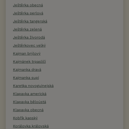
Ještěrka obecná
Ještěrka perlová
Ještěrka tangerská
Ještěrka zelená
Ještěrka živorodá
Ještěrkovec velký
Kajman brýlový
Kajmánek trpasličí
Kajmanka dravá
Kajmanka supí
Karetka novoguinejská
Klapavka americká
Klapavka běloústá
Klapavka obecná
Kobřík kapský
Korálovka královská