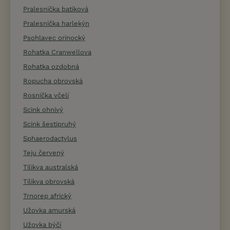
Pralesnička batiková
Pralesnička harlekýn
Psohlavec orinocký
Rohatka Cranwellova
Rohatka ozdobná
Ropucha obrovská
Rosnička včelí
Scink ohnivý
Scink šestipruhý
Sphaerodactylus
Teju červený
Tilikva australská
Tilikva obrovská
Trnorep africký
Užovka amurská
Užovka býčí