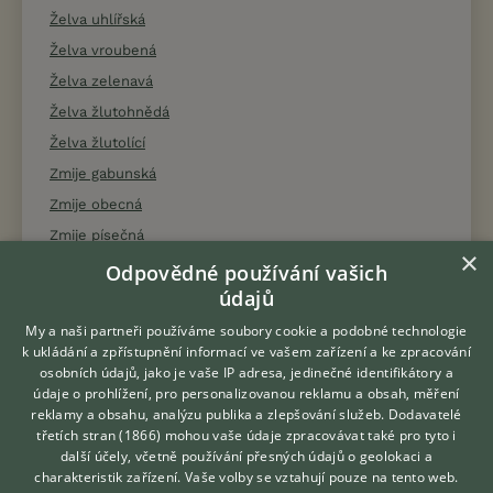
Želva uhlířská
Želva vroubená
Želva zelenavá
Želva žlutohnědá
Želva žlutolící
Zmije gabunská
Zmije obecná
Zmije písečná
×
Zmije řetízková
Odpovědné používání vašich
údajů
Zmije rohatá
Zmije růžkatá
My a naši partneři používáme soubory cookie a podobné technologie
k ukládání a zpřístupnění informací ve vašem zařízení a ke zpracování
Zmije útočná
osobních údajů, jako je vaše IP adresa, jedinečné identifikátory a
údaje o prohlížení, pro personalizovanou reklamu a obsah, měření
reklamy a obsahu, analýzu publika a zlepšování služeb.
Dodavatelé
třetích stran (1866)
mohou vaše údaje zpracovávat také pro tyto i
Hledáte zvířecího kamaráda?
další účely, včetně používání přesných údajů o geolokaci a
Zdarma vám poradí
charakteristik zařízení. Vaše volby se vztahují pouze na tento web.
VETERINÁŘ ONLINE