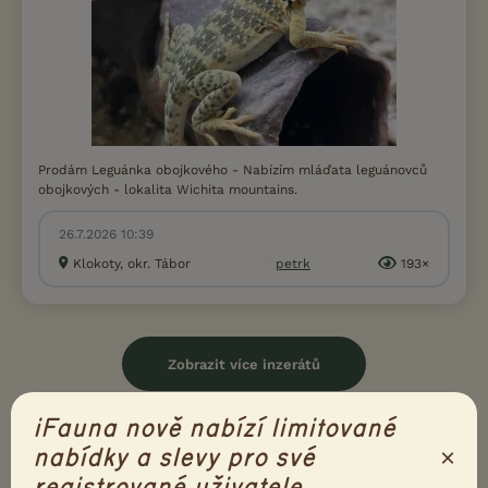
Prodám Leguánka obojkového - Nabízím mláďata leguánovců
obojkových - lokalita Wichita mountains.
26.7.2026 10:39
Klokoty, okr. Tábor
petrk
193×
Zobrazit více inzerátů
iFauna nově nabízí limitované
×
nabídky a slevy pro své
OSTATNÍ DRUHY
registrované uživatele.