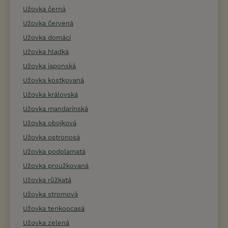
Užovka černá
Užovka červená
Užovka domácí
Užovka hladká
Užovka japonská
Užovka kostkovaná
Užovka královská
Užovka mandarínská
Užovka obojková
Užovka ostronosá
Užovka podplamatá
Užovka proužkovaná
Užovka růžkatá
Užovka stromová
Užovka tenkoocasá
Užovka zelená