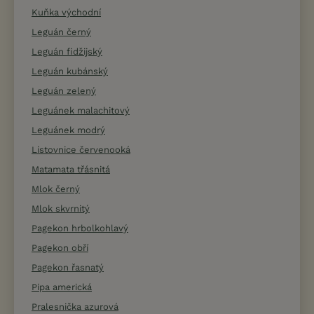
Kuňka východní
Leguán černý
Leguán fidžijský
Leguán kubánský
Leguán zelený
Leguánek malachitový
Leguánek modrý
Listovnice červenooká
Matamata třásnitá
Mlok černý
Mlok skvrnitý
Pagekon hrbolkohlavý
Pagekon obří
Pagekon řasnatý
Pipa americká
Pralesnička azurová