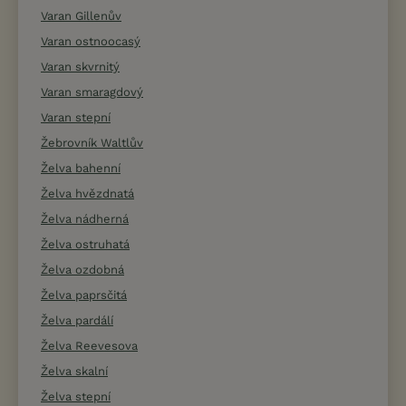
Varan Gillenův
Varan ostnoocasý
Varan skvrnitý
Varan smaragdový
Varan stepní
Žebrovník Waltlův
Želva bahenní
Želva hvězdnatá
Želva nádherná
Želva ostruhatá
Želva ozdobná
Želva paprsčitá
Želva pardálí
Želva Reevesova
Želva skalní
Želva stepní